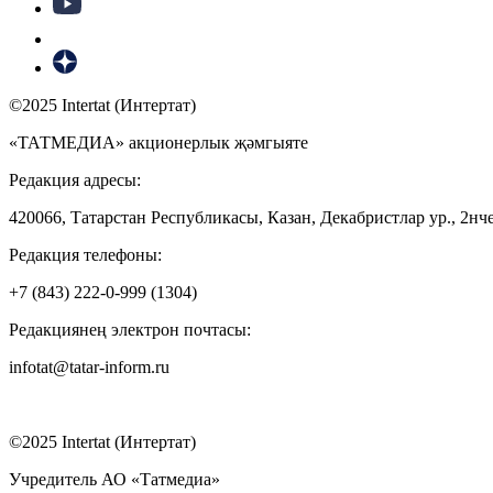
©2025 Intertat (Интертат)
«ТАТМЕДИА» акционерлык җәмгыяте
Редакция адресы:
420066, Татарстан Республикасы, Казан, Декабристлар ур., 2нче
Редакция телефоны:
+7 (843) 222-0-999 (1304)
Редакциянең электрон почтасы:
infotat@tatar-inform.ru
©2025 Intertat (Интертат)
Учредитель АО «Татмедиа»