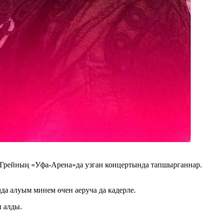
 Грейның «Уфа-Арена»да узган концертында тапшырганнар.
да алуым минем өчен аеруча да кадерле.
 алды.