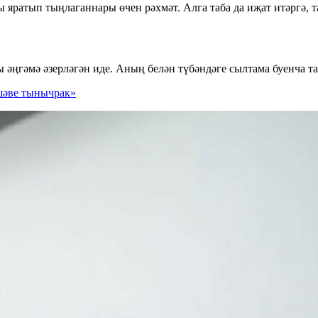
ратып тыңлаганнары өчен рәхмәт. Алга таба да иҗат итәргә, т
 әңгәмә әзерләгән иде. Аның белән түбәндәге сылтама буенча 
шәве тынычрак»