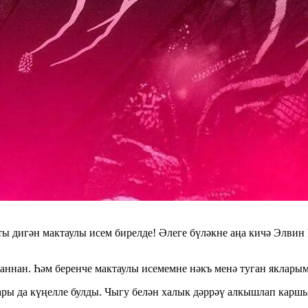
 дигән мактаулы исем бирелде! Әлеге бүләкне аңа кичә Элвин
аннан. Һәм беренче мактаулы исемемне нәкъ менә туган якларым
ры да күңелле булды. Чыгу белән халык дәррәү алкышлап каршы