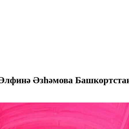
 Әлфинә Әзһәмова Башкортста