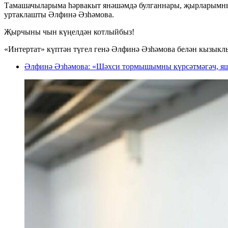
Тамашачыларыма һәрвакыт янәшәмдә булганнары, җырларымны я
уртаклашты Әлфинә Әзһәмова.
Җырчыны чын күңелдән котлыйбыз!
«Интертат» күптән түгел генә Әлфинә Әзһәмова белән кызыклы
Әлфинә Әзһәмова: «Шәхси тормышымны күрсәтмәгәч, я