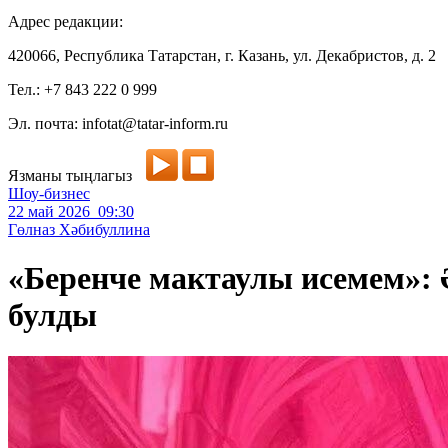
Адрес редакции:
420066, Республика Татарстан, г. Казань, ул. Декабристов, д. 2
Тел.: +7 843 222 0 999
Эл. почта: infotat@tatar-inform.ru
Язманы тыңлагыз
Шоу-бизнес
22 май 2026 09:30
Гөлназ Хәбибуллина
«Беренче мактаулы исемем»:
булды