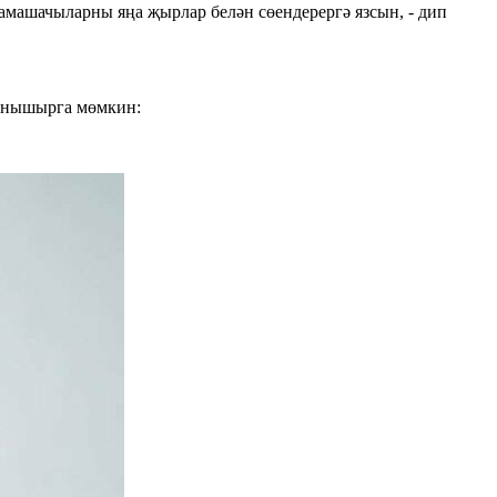
амашачыларны яңа җырлар белән сөендерергә язсын, - дип
танышырга мөмкин: