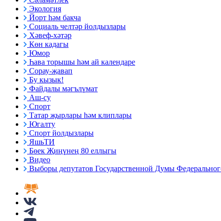
Экология
Йорт һәм бакча
Социаль челтәр йолдызлары
Хәвеф-хәтәр
Көн кадагы
Юмор
Һава торышы һәм ай календаре
Сорау-җавап
Бу кызык!
Файдалы мәгълүмат
Аш-су
Спорт
Татар җырлары һәм клиплары
Югалту
Спорт йолдызлары
ЯшьТИ
Бөек Җиңүнең 80 еллыгы
Видео
Выборы депутатов Государственной Думы Федерального