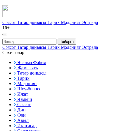
Сәясәт
Татар дөньясы
Тарих
Мәдәният
Эстрада
16+
Табарга
Сәясәт
Татар дөньясы
Тарих
Мәдәният
Эстрада
Сәхифәләр
Ясалма Фәһем
Җәмгыять
Татар дөньясы
Тарих
Мәдәният
Шоу-бизнес
Иҗат
Язмыш
Сәясәт
Дин
Фән
Авыл
Икътисад
Сәламәтлек