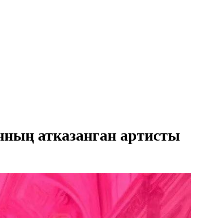
нның атказанган артисты