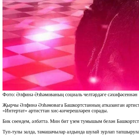
Фото: Әлфинә Әзһәмованың социаль челтәрдәге сәхифәсеннән
Җырчы Әлфинә Әзһәмовага Башкортстанның атказанган артисты
«Интертат» артисттан хис-кичерешләрен сорады.
Бик сөендем, әлбәттә. Мин бит үзем тумышым белән Башкортст
Туп-тулы залда, тамашачылар алдында шулай зурлап тапшырула