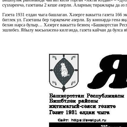
сүзләренчә, газетаны 2 кеше әзерли. Аларның тиражлары да әз 
Газета 1931 елдан чыга башлаган. Хәзерге вакытта газета 166 
битлек ул. Газетаны бер тәрҗемәче әзерли. Бу көннәрдә генә я
белән нәрсә булыр… Хәзерге вакытта безнең «Башкортстан Рес
эшлибез. Ябылу мәсьәләсенә килгәндә, газета кайчан да булса я