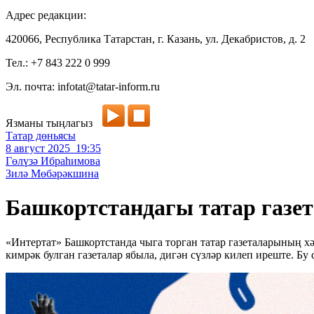
Адрес редакции:
420066, Республика Татарстан, г. Казань, ул. Декабристов, д. 2
Тел.: +7 843 222 0 999
Эл. почта: infotat@tatar-inform.ru
Язманы тыңлагыз
Татар дөньясы
8 август 2025 19:35
Гөлүзә Ибраһимова
Зилә Мөбәрәкшина
Башкортстандагы татар газет
«Интертат» Башкортстанда чыга торган татар газеталарының хә
кимрәк булган газеталар ябыла, дигән сүзләр килеп иреште. Бу