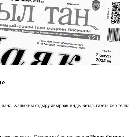
а»
данә. Халыкны яздыру авыррак инде. Бездә, газета бер телдә
ендәге варианты. Газетаның баш мөхәррире
Ирина Фомина