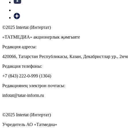
©2025 Intertat (Интертат)
«ТАТМЕДИА» акционерлык җәмгыяте
Редакция адресы:
420066, Татарстан Республикасы, Казан, Декабристлар ур., 2нче
Редакция телефоны:
+7 (843) 222-0-999 (1304)
Редакциянең электрон почтасы:
infotat@tatar-inform.ru
©2025 Intertat (Интертат)
Учредитель АО «Татмедиа»