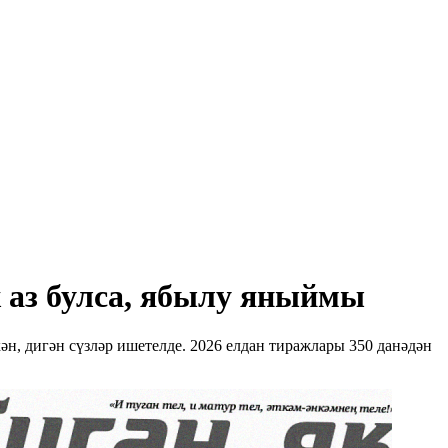
 аз булса, ябылу яныймы
ән, дигән сүзләр ишетелде. 2026 елдан тиражлары 350 данәдән