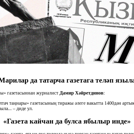
Марилар да татарча газетага теләп языл
ры» газетасыннан журналист
Дамир Хәйретдинов
:
лтач таңнары» газетасының тиражы әлеге вакытта 1400дән артык 
ла... – диде ул.
«Газета кайчан да булса ябылыр инде»
ж» газета, ягъни рус телендә чыга торган газетаның татар тел