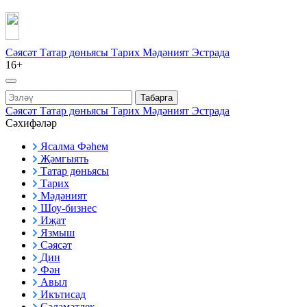
Сәясәт
Татар дөньясы
Тарих
Мәдәният
Эстрада
16+
Табарга
Сәясәт
Татар дөньясы
Тарих
Мәдәният
Эстрада
Сәхифәләр
Ясалма Фәһем
Җәмгыять
Татар дөньясы
Тарих
Мәдәният
Шоу-бизнес
Иҗат
Язмыш
Сәясәт
Дин
Фән
Авыл
Икътисад
Сәламәтлек