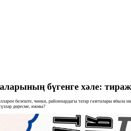
аларының бүгенге хәле: тираж
лләрен белеште, чөнки, районнардагы татар газеталары ябыла ик
 сүзләр дөресме, юкмы?