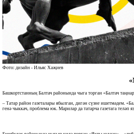
Фото: дизайн - Ильяс Хаҗиев
«
Башкортстанның Балтач районында чыга торган «Балтач таңна
– Татар район газеталары ябылган, дигән сүзне ишетмәдем. «Ба
генә чыккач, проблема юк. Марилар да татарча газетага теләп язы
Бишбүләк районында чыгып килә торган «Якты юлдан» – «дубля