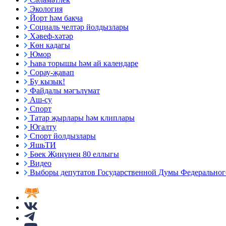
Экология
Йорт һәм бакча
Социаль челтәр йолдызлары
Хәвеф-хәтәр
Көн кадагы
Юмор
Һава торышы һәм ай календаре
Сорау-җавап
Бу кызык!
Файдалы мәгълүмат
Аш-су
Спорт
Татар җырлары һәм клиплары
Югалту
Спорт йолдызлары
ЯшьТИ
Бөек Җиңүнең 80 еллыгы
Видео
Выборы депутатов Государственной Думы Федерального