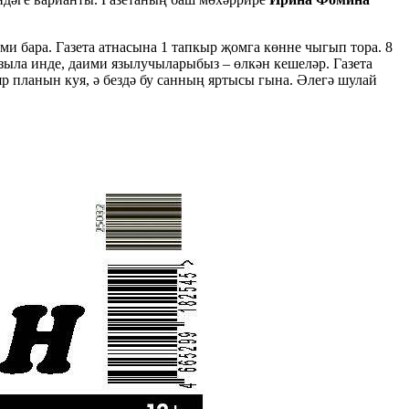
ими бара. Газета атнасына 1 тапкыр җомга көнне чыгып тора. 8
 языла инде, даими язылучыларыбыз – өлкән кешеләр. Газета
 планын куя, ә бездә бу санның яртысы гына. Әлегә шулай