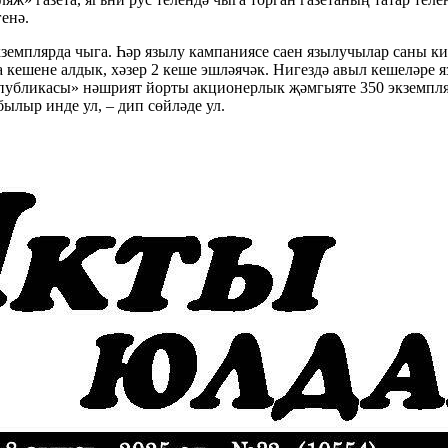
генә.
экземплярда чыга. Һәр язылу кампаниясе саен язылучылар саны к
ңа кешене алдык, хәзер 2 кеше эшләячәк. Нигездә авыл кешеләре
публикасы» нәшрият йорты акционерлык җәмгыяте 350 экземпляр
былыр инде ул, – дип сөйләде ул.