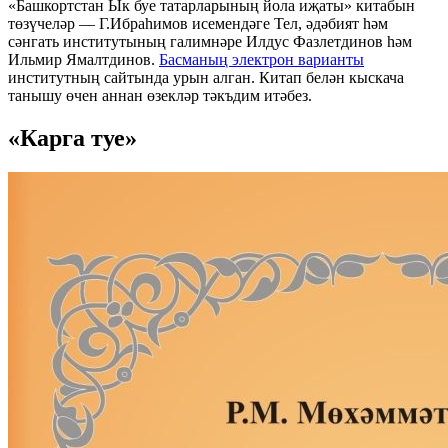
«Башкортстан Ык буе татарларының йола иҗаты» китабын
төзүчеләр — Г.Ибраһимов исемендәге Тел, әдәбият һәм
сәнгать институтының галимнәре Илдус Фазлетдинов һәм
Ильмир Ямалтдинов.
Басманың электрон варианты
институтның сайтында урын алган. Китап белән кыскача
танышу өчен аннан өзекләр тәкъдим итәбез.
«Карга туе»