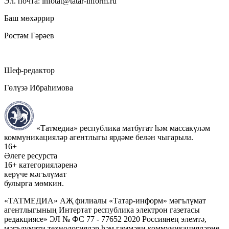
Эл. почта: infotat@tatar-inform.ru
Баш мөхәррир
Рөстәм Гәрәев
Шеф-редактор
Гөлүзә Ибраһимова
«Татмедиа» республика матбугат һәм массакүләм
коммуникацияләр агентлыгы ярдәме белән чыгарыла.
16+
Әлеге ресурста
16+ категорияләренә
керүче мәгълүмат
булырга мөмкин.
«ТАТМЕДИА» АҖ филиалы «Татар-информ» мәгълүмат
агентлыгының Интертат республика электрон газетасы
редакциясе» ЭЛ № ФС 77 - 77652 2020 Россиянең элемтә,
мәгълүмати технологияләр һәм гаммәви коммуникацияләрне