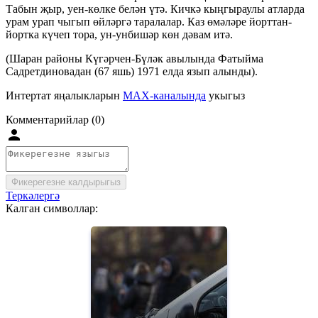
Табын җыр, уен-көлке белән үтә. Кичкә кыңгыраулы атларда
урам урап чыгып өйләргә таралалар. Каз өмәләре йорттан-
йортка күчеп тора, ун-унбишәр көн дәвам итә.
(Шаран районы Күгәрчен-Бүләк авылында Фатыйма
Садретдиновадан (67 яшь) 1971 елда язып алынды).
Интертат яңалыкларын
MAX-каналында
укыгыз
Комментарийлар (0)
Фикерегезне калдырыгыз
Теркәлергә
Калган символлар: