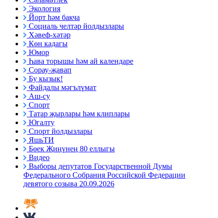
Экология
Йорт һәм бакча
Социаль челтәр йолдызлары
Хәвеф-хәтәр
Көн кадагы
Юмор
Һава торышы һәм ай календаре
Сорау-җавап
Бу кызык!
Файдалы мәгълүмат
Аш-су
Спорт
Татар җырлары һәм клиплары
Югалту
Спорт йолдызлары
ЯшьТИ
Бөек Җиңүнең 80 еллыгы
Видео
Выборы депутатов Государственной Думы
Федерального Собрания Российской Федерации
девятого созыва 20.09.2026