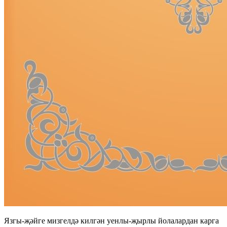
Язгы-җәйге мизгелдә килгән уенлы-җырлы йолалардан карга