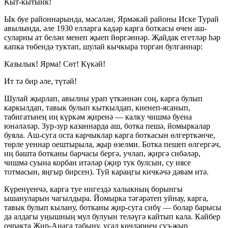
Кыт-кытыйк!
Ык буе районнарында, мәсәлән, Ярмәкәй районы Иске Турай
авылында, әле 1930 елларга кадәр карга боткасы өчен аш-
суларны ат белән менеп җыеп йөргәннәр. Җайдак егетләр һәр
капка төбендә туктап, шулай кычкыра торган булганнар:
Казылык! Ярма! Сөт! Күкәй!
Ит тә бир әле, түтәй!
Шулай җырлап, авылны урап үткәннән соң, карга булып
каркылдап, тавык булып кыткылдап, киенеп-ясанып,
табигатьнең иң күркәм җиренә — калку чишмә буена
юнәләләр. Зур-зур казаннарда аш, ботка пешә, йомыркалар
буяла. Аш-суга оста карчыклар карга боткасын өлгерткәнче,
төрле уеннар оештырыла, җыр өзелми. Ботка пешеп өлгергәч,
иң башта ботканы барчасы бергә, учлап, җиргә сибәләр,
чишмә суына корбан итәләр (җир тук булсын, су иясе
тотмасын, яңгыр бирсен). Туй караңгы кичкәчә дәвам итә.
Күренүенчә, карга туе нигездә халыкның борынгы
ышануларын чагылдыра. Йомырка тәгәрәтеп уйнау, карга,
тавык булып кылану, ботканы җир-суга сибү — болар барысы
да алдагы уңышның мул булуын теләүгә кайтып кала. Кайбер
очракта Җир-Анага табыну, усал көчләрнең сүз-җыр