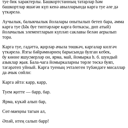
туе бик характерлы. Башкортстанның татарлар һәм
башкортлар яшәгән күп кенә авылларында карга туе әле дә
үткәрелә.
Аучылык, балыкчылык йолалары онытылып бетеп бара, әмма
карга туе (Ык буе типтәрләре карга боткасы, дип атый)
йолачылык элементларын күпләп саклавы белән аерылып
тора.
Карга туе, гадәттә, җирләр ачыла төшкәч, каргалар килгәч
үткәрелә. Язгы бәйрәмнәрнең барысында булган кебек,
бу көнне яшүсмерләр он, ярма, май, йомырка һ. б. шундый
азыклар җыя. Бала-чага йомыркаларны төрле төскә буяп,
тәгәрәтеп уйный. Карга туеның эчтәлеген түбәндәге мисаллар
да ачык сөйли:
Карга әйтә: карр, карр,
Туем җитте — барр, бар.
Ярма, күкәй алып бар,
Сөт-маеңны тагын ал,
Әпәй, итең салып барр!