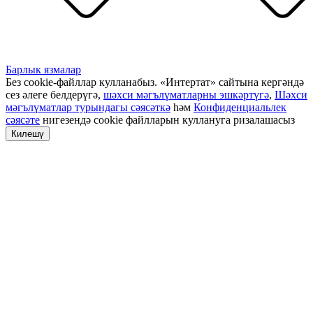
Барлык язмалар
Без cookie-файллар кулланабыз. «Интертат» сайтына кергәндә
сез әлеге белдерүгә,
шәхси мәгълүматларны эшкәртүгә
,
Шәхси
мәгълүматлар турындагы сәясәткә
һәм
Конфиденциальлек
сәясәте
нигезендә cookie файлларын куллануга ризалашасыз
Килешү