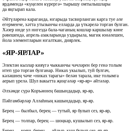
ярдәмендә «күңелен күрергә» тырышу омтылышлары
да яңгырап кала.
Әйтүләренә караганда, югарыда тасвирланган карга туе әле
егерменче, хәтта утызынчы елларда да үткәрелә торган булган.
Хәзер инде ул нигездә бала-чаганың кошлар каршылау көне
рәвешендә, апрель азакларында уздырыла, магик юнәлешен,
йола элементларын югалткан, диярлек.
«ЯР-ЯРЛАР»
Электән кызлар кияүгә чыкканчы чәчләрен бер генә толым
итеп үрә торган булганар. Никах укылып, туй булгач,
кәләшнең чәче «никах тарагы» белән тарала, ике толымга
аерып үрелә. Шул вакытта җиңгәләр «яр-яр» әйтәләр.
Әлхәмде сүрә Коръәннең башындадыр, яр-яр,
Пәйгамбәрләр Аллаһның кашындадыр, яр-яр.
Берең — былбыл, берең — тутый, яр булып сез, яр-яр,
Берең — толпар, берең — шоңкар, кушылып сез, яр-яр.
Берең — кояш, берең — айдыр, куш булып сез, яр-яр,