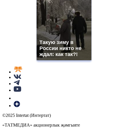
Такую зиму в
России никто не
ждал: как так?!
©2025 Intertat (Интертат)
«ТАТМЕДИА» акционерлык җәмгыяте