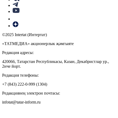
©2025 Intertat (Интертат)
«ТАТМЕДИА» акционерлык җәмгыяте
Редакция адресы:
420066, Татарстан Республикасы, Казан, Декабристлар ур.,
2нче йорт.
Редакция телефоны:
+7 (843) 222-0-999 (1304)
Редакциянең электрон почтасы:
infotat@tatar-inform.ru