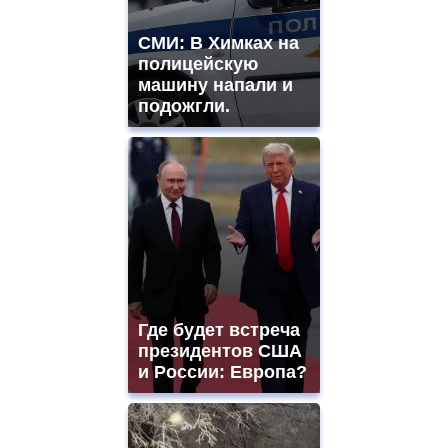
СМИ: В Химках на
полицейскую
машину напали и
подожгли.
Где будет встреча
президентов США
и России: Европа?