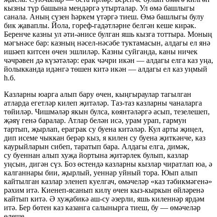
кызны түр башына мендәргә утырталар. Ул өмә башлыгы
санала. Аның сүзен һәркем үтәргә тиеш. Өмә башлыгы булу
бик җаваплы. Йола, гореф-гадәтләрне белгән кеше кирәк.
Беренче казны ул әти-әнисе булган яшь кызга тоттыра. Моның
мәгънәсе бар: казның нәсел-нәсәбе туктамасын, алдагы ел янә
ишәеп китсен өчен эшлиләр. Казны суйганда, каны ничек
чәчрәвен дә күзәтәләр: ерак чәчри икән — алдагы елга каз уңа,
йолыкканда идәнгә төшен китә икән — алдагы ел каз уңмый
һ.б.
Казларны юарга алып бару өчен, кыңгыраулар тагылган
атларда егетләр килеп җитәләр. Таз-таз казларны чаналарга
төйиләр. Чишмәләр якын булса, көянтәләргә асып, тезелешеп,
җәяү генә баралар. Атлар белән исә, урам урап, гармун
тартып, җырлап, ераграк су буена китәләр. Кул арты җиңел,
дип исеме чыккан берәр кыз, я килен су буена җиткәнче, каз
каурыйларын сибеп, таратып бара. Алдагы елга, димәк,
су буеннан алып хуҗа йортына җитәрлек булып, казлар
уңсын, дигән сүз. Боз өстендә казларны кызлар чиратлап юа, ә
калганнары бии, җырлый, уеннар уйный тора. Юып алып
кайтылган казлар эленеп куелгач, өмәчеләр «каз тәбикмәгенә»
рәхим итә. Киенеп-ясанып килү өчен кыз-кыркын өйләренә
кайтып китә. Ә хуҗабикә аш-су әзерли, яшь киленнәр ярдәм
итә. Бер бөтен каз казанга салынырга тиеш, бу — өмәчеләр
өлеше.