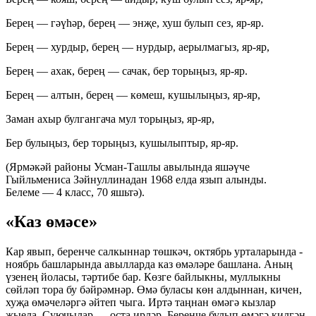
Берең — гәүһәр, берең — энҗе, хуш булып сез, яр-яр.
Берең — хурдыр, берең — нурдыр, аерылмагыз, яр-яр,
Берең — ахак, берең — сачак, бер торыңыз, яр-яр.
Берең — алтын, берең — көмеш, кушылыңыз, яр-яр,
Заман ахыр булгангача мул торыңыз, яр-яр,
Бер булыңыз, бер торыңыз, кушылыптыр, яр-яр.
(Ярмәкәй районы Усман-Ташлы авылында яшәүче
Гыйльмениса Зәйнуллинадан 1968 елда язып алынды.
Белеме — 4 класс, 70 яшьтә).
«Каз өмәсе»
Кар явып, беренче салкыннар төшкәч, октябрь урталарында -
ноябрь башларында авылларда каз өмәләре башлана. Аның
үзенең йоласы, тәртибе бар. Көзге байлыкны, муллыкны
сөйләп тора бу бәйрәмнәр. Өмә буласы көн алдыннан, кичен,
хуҗа өмәчеләргә әйтеп чыга. Иртә таңнан өмәгә кызлар
җыела. Суючылар — оста ирләр. Беренче булып өмәгә килгән