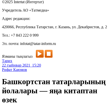
©2025 Intertat (Интертат)
Учредитель АО «Татмедиа»
Адрес редакции:
420066, Республика Татарстан, г. Казань, ул. Декабристов, д. 2
Тел.: +7 843 222 0 999
Эл. почта: infotat@tatar-inform.ru
Язманы тыңлагыз
Тарих
22 гыйнвар 2021 15:20
Рифат Каюмов
Башкортстан татарларының
йолалары — яңа китаптан
өзек