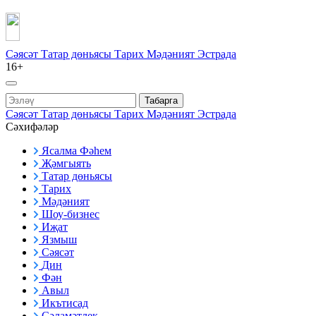
Сәясәт
Татар дөньясы
Тарих
Мәдәният
Эстрада
16+
Табарга
Сәясәт
Татар дөньясы
Тарих
Мәдәният
Эстрада
Сәхифәләр
Ясалма Фәһем
Җәмгыять
Татар дөньясы
Тарих
Мәдәният
Шоу-бизнес
Иҗат
Язмыш
Сәясәт
Дин
Фән
Авыл
Икътисад
Сәламәтлек