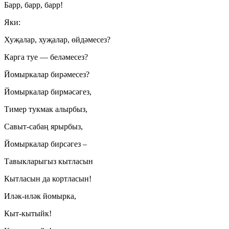
Барр, барр, барр!
Яки:
Хуҗалар, хуҗалар, өйдәмесез?
Карга туе — беләмесез?
Йомыркалар бирәмесез?
Йомыркалар бирмәсәгез,
Тимер тукмак алырбыз,
Савыт-сабаң ярырбыз,
Йомыркалар бирсәгез –
Тавыкларыгыз кытласын
Кытласын да кортласын!
Иләк-иләк йомырка,
Кыт-кытыйк!