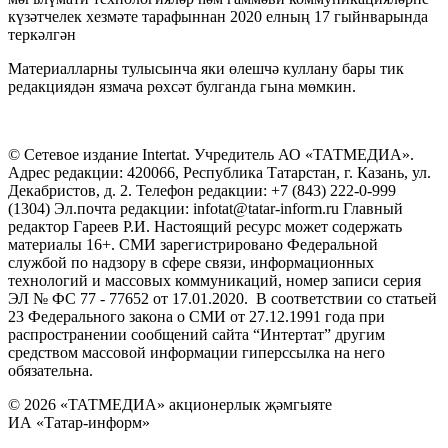
күзәтчелек хезмәте тарафыннан 2020 елның 17 гыйнварында
теркәлгән
Материалларны тулысынча яки өлешчә куллану бары тик
редакциядән язмача рөхсәт булганда гына мөмкин.
© Сетевое издание Intertat. Учредитель АО «ТАТМЕДИА».
Адрес редакции: 420066, Республика Татарстан, г. Казань, ул.
Декабристов, д. 2. Телефон редакции: +7 (843) 222-0-999
(1304) Эл.почта редакции: infotat@tatar-inform.ru Главный
редактор Гареев Р.И. Настоящий ресурс может содержать
материалы 16+. СМИ зарегистрировано Федеральной
службой по надзору в сфере связи, информационных
технологий и массовых коммуникаций, номер записи серия
ЭЛ № ФС 77 - 77652 от 17.01.2020. В соответствии со статьей
23 Федерального закона о СМИ от 27.12.1991 года при
распространении сообщений сайта “Интертат” другим
средством массовой информации гиперссылка на него
обязательна.
© 2026 «ТАТМЕДИА» акционерлык җәмгыяте
ИА «Татар-информ»