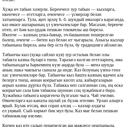
Хуҗа өч табын хәзерли. Беренчесе зур табын — кызларга,
икенчесе — егетләргә, өченчесе — үсмерләр белән
хатыннарга. Тула, җеп эрләү һ. б. шундый өмәләргә караганда,
каз өмәсе ашларының үз үзенчәлекләре бар. Мәсәлән, беренче
итеп, ит һәм каз-үрдәк пешкән токмачлы аш бирелә.
Икенче — казның үпкә-бавыр, эч-башыннан пешерелгән
бәлеш, өченче — бөтен каз белән ит чыгарыла. Анысы кызлар
табынына бирелә, аны бер оста бүлә, бу традициягә әйләнгән.
Табынчы кыз (хуҗа сайлап куя) зур осталык белән олы
табакта казны бүләргә тиеш. Тәрәзәгә килгән егетләрнең, өмә
табынындагы һәркемнең күзе аңарда була — менә шунда
аның эшкә чаялыгы сынала да инде. Каз бозуның үзенә генә
хас үзенчәлекләре бар. Табынчы кыз башта казның ядәчен ала
белергә тиеш, аннан коерыгын кисеп ала, кабыргаларын
аерып казны дүрткә бүлә. Табакка өеп салганнан соң, иң өскә
коерыгын сала һәм табакны шуннан соң хуҗабикәгә бирә.
Хужабикә табынга кирәгенчә бүлгәләп чыга. Чәй эчелми.
Өмәчеләргә каз канаты шулай ук бүләк ителми. Урлап алырга
ярый. Бүләк итсәң, яки сорап алсаң — казлар алдагы
ел уңмый. Сый-хөрмәт бик мул була. Каз мае белән пешкән
тәбикмәкләр өзелми.
Кичен каз ите салып пешерелгән аш мәҗлесе оештырыла.