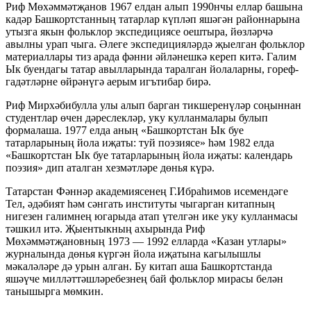
Риф Мөхәммәтҗанов 1967 елдан алып 1990нчы еллар башына
кадәр Башкортстанның татарлар күпләп яшәгән районнарына
утызга якын фольклор экспедициясе оештыра, йөзләрчә
авылны урап чыга. Әлеге экспедицияләрдә җыелган фольклор
материаллары тиз арада фәнни әйләнешкә кереп китә. Галим
Ык буендагы татар авылларында таралган йолаларны, гореф-
гадәтләрне өйрәнүгә аерым игътибар бирә.
Риф Мирхәбибулла улы алып барган тикшеренүләр соңыннан
студентлар өчен дәреслекләр, уку кулланмалары булып
формалаша. 1977 елда аның «Башкортстан Ык буе
татарларының йола иҗаты: туй поэзиясе» һәм 1982 елда
«Башкортстан Ык буе татарларының йола иҗаты: календарь
поэзия» дип аталган хезмәтләре дөнья күрә.
Татарстан Фәннәр академиясенең Г.Ибраһимов исемендәге
Тел, әдәбият һәм сәнгать институты чыгарган китапның
нигезен галимнең югарыда атап үтелгән ике уку кулланмасы
тәшкил итә. Җыентыкның ахырында Риф
Мөхәммәтҗановның 1973 — 1992 елларда «Казан утлары»
журналында дөнья күргән йола иҗатына кагылышлы
мәкаләләре дә урын алган. Бу китап аша Башкортстанда
яшәүче милләттәшләребезнең бай фольклор мирасы белән
танышырга мөмкин.