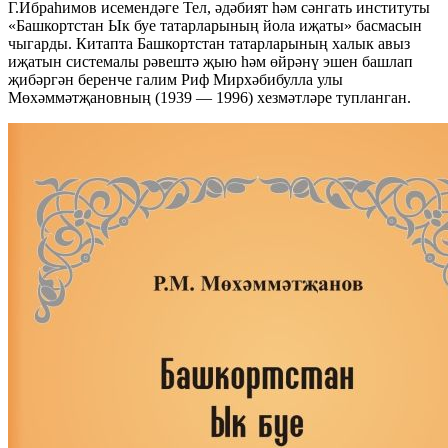
Г.Ибраһимов исемендәге Тел, әдәбият һәм сәнгать институты
«Башкортстан Ык буе татарларының йола иҗаты» басмасын
чыгарды. Китапта Башкортстан татарларының халык авыз
иҗатын системалы рәвештә җыю һәм өйрәнү эшен башлап
җибәргән беренче галим Риф Мирхәбибулла улы
Мөхәммәтҗановның (1939 — 1996) хезмәтләре тупланган.