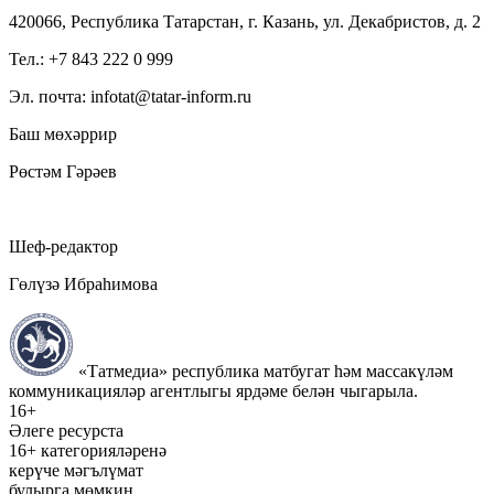
420066, Республика Татарстан, г. Казань, ул. Декабристов, д. 2
Тел.: +7 843 222 0 999
Эл. почта: infotat@tatar-inform.ru
Баш мөхәррир
Рөстәм Гәрәев
Шеф-редактор
Гөлүзә Ибраһимова
«Татмедиа» республика матбугат һәм массакүләм
коммуникацияләр агентлыгы ярдәме белән чыгарыла.
16+
Әлеге ресурста
16+ категорияләренә
керүче мәгълүмат
булырга мөмкин.