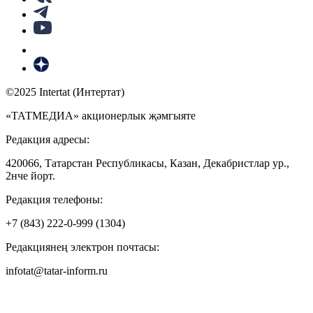
©2025 Intertat (Интертат)
«ТАТМЕДИА» акционерлык җәмгыяте
Редакция адресы:
420066, Татарстан Республикасы, Казан, Декабристлар ур.,
2нче йорт.
Редакция телефоны:
+7 (843) 222-0-999 (1304)
Редакциянең электрон почтасы:
infotat@tatar-inform.ru