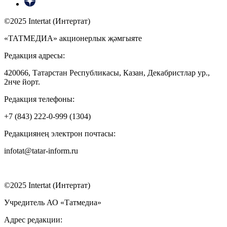
©2025 Intertat (Интертат)
«ТАТМЕДИА» акционерлык җәмгыяте
Редакция адресы:
420066, Татарстан Республикасы, Казан, Декабристлар ур.,
2нче йорт.
Редакция телефоны:
+7 (843) 222-0-999 (1304)
Редакциянең электрон почтасы:
infotat@tatar-inform.ru
©2025 Intertat (Интертат)
Учредитель АО «Татмедиа»
Адрес редакции: