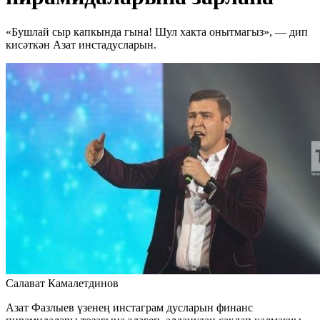
«Бушлай сыр капкында гына! Шул хакта онытмагыз», — дип
кисәткән Азат инстадусларын.
Салават Камалетдинов
Азат Фазлыев үзенең инстаграм дусларын финанс