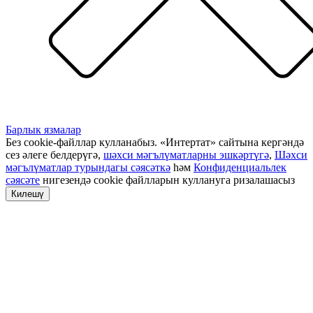
Барлык язмалар
Без cookie-файллар кулланабыз. «Интертат» сайтына кергәндә
сез әлеге белдерүгә,
шәхси мәгълүматларны эшкәртүгә
,
Шәхси
мәгълүматлар турындагы сәясәткә
һәм
Конфиденциальлек
сәясәте
нигезендә cookie файлларын куллануга ризалашасыз
Килешү