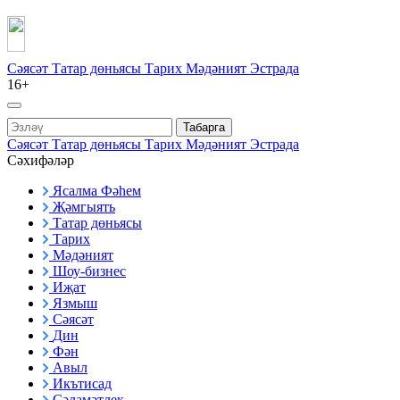
Сәясәт
Татар дөньясы
Тарих
Мәдәният
Эстрада
16+
Табарга
Сәясәт
Татар дөньясы
Тарих
Мәдәният
Эстрада
Сәхифәләр
Ясалма Фәһем
Җәмгыять
Татар дөньясы
Тарих
Мәдәният
Шоу-бизнес
Иҗат
Язмыш
Сәясәт
Дин
Фән
Авыл
Икътисад
Сәламәтлек