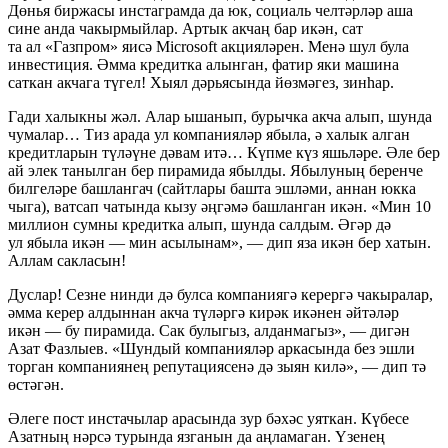
Дөнья биржасы инстаграмда да юк, социаль челтәрләр аша
сине анда чакырмыйлар. Артык акчаң бар икән, сат
та ал «Газпром» яисә Microsoft акцияләрен. Менә шул була
инвестиция. Әмма кредитка алынган, фатир яки машина
саткан акчага түгел! Хыял дәрьясында йөзмәгез, зинһар.
Гади халыкны жәл. Алар ышанып, бурычка акча алып, шунда
чумалар… Тиз арада ул компанияләр ябыла, ә халык алган
кредитларын түләүне дәвам итә… Күпме күз яшьләре. Әле бер
ай элек танылган бер пирамида ябылды. Ябылуның беренче
билгеләре башлангач (сайтлары башта эшләми, аннан юкка
чыга), ватсап чатында кызу әңгәмә башланган икән. «Мин 10
миллион сумны кредитка алып, шунда салдым. Әгәр дә
ул ябыла икән — мин асылынам», — дип яза икән бер хатын.
Аллам сакласын!
Дуслар! Сезне нинди дә булса компаниягә керергә чакыралар,
әмма керер алдыннан акча түләргә кирәк икәнен әйтәләр
икән — бу пирамида. Сак булыгыз, алданмагыз», — дигән
Азат Фазлыев. «Шундый компанияләр аркасында без эшли
торган компаниянең репутациясенә дә зыян килә», — дип тә
өстәгән.
Әлеге пост инстачылар арасында зур бәхәс уяткан. Күбесе
Азатның нәрсә турында язганын да аңламаган. Үзенең