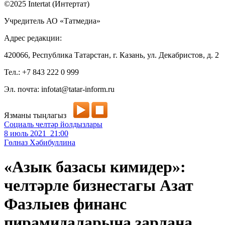
©2025 Intertat (Интертат)
Учредитель АО «Татмедиа»
Адрес редакции:
420066, Республика Татарстан, г. Казань, ул. Декабристов, д. 2
Тел.: +7 843 222 0 999
Эл. почта: infotat@tatar-inform.ru
Язманы тыңлагыз
Социаль челтәр йолдызлары
8 июль 2021 21:00
Гөлназ Хәбибуллина
«Азык базасы кимидер»:
челтәрле бизнестагы Азат
Фазлыев финанс
пирамидаларына зарлана