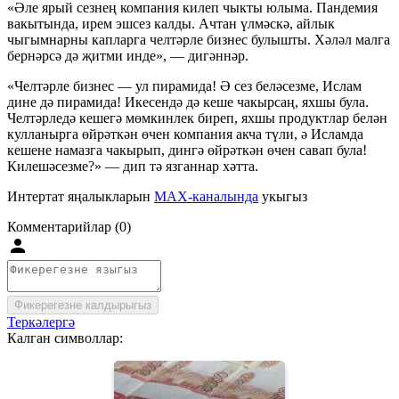
«Әле ярый сезнең компания килеп чыкты юлыма. Пандемия
вакытында, ирем эшсез калды. Ачтан үлмәскә, айлык
чыгымнарны капларга челтәрле бизнес булышты. Хәләл малга
бернәрсә дә җитми инде», — дигәннәр.
«Челтәрле бизнес — ул пирамида! Ә сез беләсезме, Ислам
дине дә пирамида! Икесендә дә кеше чакырсаң, яхшы була.
Челтәрледә кешегә мөмкинлек биреп, яхшы продуктлар белән
кулланырга өйрәткән өчен компания акча түли, ә Исламда
кешене намазга чакырып, дингә өйрәткән өчен савап була!
Килешәсезме?» — дип тә язганнар хәтта.
Интертат яңалыкларын
MAX-каналында
укыгыз
Комментарийлар (0)
Фикерегезне калдырыгыз
Теркәлергә
Калган символлар: