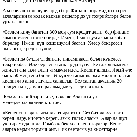
Азат», — дип тагын каршы төшкән Альберт.
Азат белән килешүчеләр дә бар. Финанс пирамидасы кереп,
акчаларыннан колак каккан кешеләр дә үз тәҗрибәләре белән
уртаклашкан.
«Безнең кияү банктан 300 мең сум кредит алып, бер финанс
компаниясенә илтеп бирде. Имеш, 1 млн сум акчаны кабат
бирәләр. Имеш, күп кеше шулай баеган. Хәзер бөкересен
чыгарып, кредит түли»;
«Безнен дә булды ул финанс пирамидасы белән күңелсез
тәҗрибәбез. Әле бер генә тапкыр да түгел. Без дә эшләмичә,
җиңел генә акча алып ятмакчы идек. Кредит алдык. Ярый әле
банк 50 мең генә бирде. Ә күпме танышларым миллионлаган
кредитлар алып, шунда салдылар. Без салган акчаның 20
процентын да кайтара алмадык», — дип язалар.
Комментарийларның күп өлеше Азатның үз
менеджерларыннан килгән.
«Кешенен наданлыгына аптырарсың. Сез бит даруханәгә
кереп, дару, кибеткә кереп, азык-төлек аласыз. Алар да шул
ук пирамида инде. Гөмбә кебек үсеп кенә торалар. Кеше
аларга керми тормый бит. Ник баетасыз ул кибетләрне.