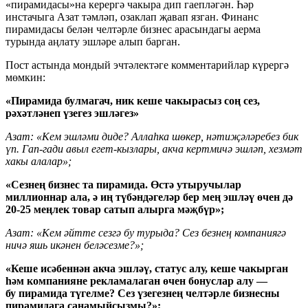
«пирамидасы»на керергә чакыра дип гаепләгән. Һәр
инстачыга Азат тәмләп, озаклап җавап язган. Финанс
пирамидасы белән челтәрле бизнес арасындагы аерма
турында аңлату эшләре алып барган.
Пост астында мондый эчтәлектәге комментарийлар күрергә
мөмкин:
«Пирамида булмагач, ник кеше чакырасыз соң сез,
рәхәтләнеп үзегез эшләгез»
Азат: «Кем эшләми диде? Аллаһка шөкер, нәтиҗәләребез бик
үп. Гап-гади авыл егет-кызлары, акча кертмичә эшләп, хезмәт
хакы алалар»;
«Сезнең бизнес та пирамида. Өстә утыручылар
миллионнар ала, ә иң түбәндәгеләр бер мең эшләү өчен дә
20-25 меңлек товар сатып алырга мәҗбүр»;
Азат: «Кем әйтте сезгә бу турыда? Сез безнең компаниягә
ничә яшь икәнен беләсезме?»;
«Кеше исәбеннән акча эшләү, статус алу, кеше чакырган
һәм компанияне рекламалаган өчен бонуслар алу —
бу пирамида түгелме? Сез үзегезнең челтәрле бизнесны
пирамидага санамыйсызмы?»;