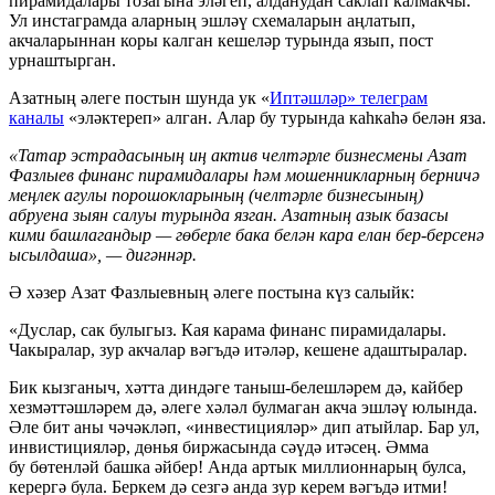
пирамидалары тозагына эләгеп, алданудан саклап калмакчы.
Ул инстаграмда аларның эшләү схемаларын аңлатып,
акчаларыннан коры калган кешеләр турында язып, пост
урнаштырган.
Азатның әлеге постын шунда ук «
Иптәшләр» телеграм
каналы
«эләктереп» алган. Алар бу турында каһкаһә белән яза.
«Татар эстрадасының иң актив челтәрле бизнесмены Азат
Фазлыев финанс пирамидалары һәм мошенникларның берничә
меңлек агулы порошокларының (челтәрле бизнесының)
абруена зыян салуы турында язган. Азатның азык базасы
кими башлагандыр — гөберле бака белән кара елан бер-берсенә
ысылдаша», — дигәннәр.
Ә хәзер Азат Фазлыевның әлеге постына күз салыйк:
«Дуслар, сак булыгыз. Кая карама финанс пирамидалары.
Чакыралар, зур акчалар вәгъдә итәләр, кешене адаштыралар.
Бик кызганыч, хәтта диндәге таныш-белешләрем дә, кайбер
хезмәттәшләрем дә, әлеге хәләл булмаган акча эшләү юлында.
Әле бит аны чәчәкләп, «инвестицияләр» дип атыйлар. Бар ул,
инвистицияләр, дөнья биржасында сәүдә итәсең. Әмма
бу бөтенләй башка әйбер! Анда артык миллионнарың булса,
керергә була. Беркем дә сезгә анда зур керем вәгъдә итми!