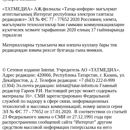
«ТАТМЕДИА» АҖ филиалы «Татар-информ» мәгълүмат
агентлыгының Интертат республика электрон газетасы
редакциясе» ЭЛ № ФС 77 - 77652 2020 Россиянең элемтә,
мәгълүмати технологияләр һәм гаммәви коммуникацияләрне
күзәтчелек хезмәте тарафыннан 2020 елның 17 гыйнварында
теркәлгән
Материалларны тулысынча яки өлешчә куллану бары тик
редакциядән язмача рөхсәт булганда гына мөмкин.
© Сетевое издание Intertat. Учредитель АО «ТАТМЕДИА».
Адрес редакции: 420066, Республика Татарстан, г. Казань, ул.
Декабристов, д. 2. Телефон редакции: +7 (843) 222-0-999
(1304) Эл.почта редакции: infotat@tatar-inform.ru Главный
редактор Гареев Р.И. Настоящий ресурс может содержать
материалы 16+. СМИ зарегистрировано Федеральной
службой по надзору в сфере связи, информационных
технологий и массовых коммуникаций, номер записи серия
ЭЛ № ФС 77 - 77652 от 17.01.2020. В соответствии со статьей
23 Федерального закона о СМИ от 27.12.1991 года при
распространении сообщений сайта “Интертат” другим
средством массовой информации гиперссылка на него