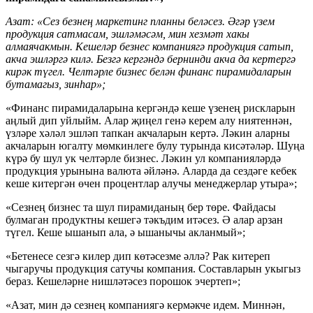
Азат: «Сез безнең маркетинг планны беләсез. Әгәр үзем
продукция сатмасам, эшләмәсәм, мин хезмәт хакы
алмаячакмын. Кешеләр безнес компаниягә продукция сатып,
акча эшләргә килә. Безгә кергәндә бернинди акча да кертергә
кирәк түгел. Челтәрле бизнес белән финанс пирамидаларын
бутамагыз, зинһар»;
«Финанс пирамидаларына кергәндә кеше үзенең рискларын
аңлый дип уйлыйм. Алар җиңел генә керем алу ниятеннән,
үзләре хәләл эшләп тапкан акчаларын кертә. Ләкин аларны
акчаларын югалту мөмкинлеге булу турында кисәтәләр. Шуңа
күрә бу шул ук челтәрле бизнес. Ләкин ул компанияләрдә
продукция урынына валюта әйләнә. Аларда да сездәге кебек
кеше китергән өчен процентлар алучы менеджерлар утыра»;
«Сезнең бизнес та шул пирамиданың бер төре. Файдасы
булмаган продуктны кешегә тәкъдим итәсез. Ә алар арзан
түгел. Кеше ышанып ала, ә ышанычы акланмый»;
«Бетенесе сезгә килер дип көтәсезме әллә? Рак китереп
чыгаручы продукция сатучы компания. Составларын укыгыз
бераз. Кешеләрне нишләтәсез порошок эчертеп»;
«Азат, мин дә сезнең компаниягә кермәкче идем. Миннән,