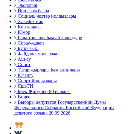
Экология
Йорт һәм бакча
Социаль челтәр йолдызлары
Хәвеф-хәтәр
Көн кадагы
Юмор
Һава торышы һәм ай календаре
Сорау-җавап
Бу кызык!
Файдалы мәгълүмат
Аш-су
Спорт
Татар җырлары һәм клиплары
Югалту
Спорт йолдызлары
ЯшьТИ
Бөек Җиңүнең 80 еллыгы
Видео
Выборы депутатов Государственной Думы
Федерального Собрания Российской Федерации
девятого созыва 20.09.2026