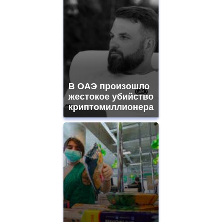
В ОАЭ произошло
жестокое убийство
криптомиллионера