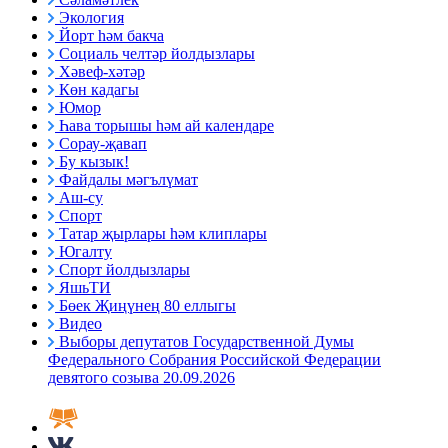
Экология
Йорт һәм бакча
Социаль челтәр йолдызлары
Хәвеф-хәтәр
Көн кадагы
Юмор
Һава торышы һәм ай календаре
Сорау-җавап
Бу кызык!
Файдалы мәгълүмат
Аш-су
Спорт
Татар җырлары һәм клиплары
Югалту
Спорт йолдызлары
ЯшьТИ
Бөек Җиңүнең 80 еллыгы
Видео
Выборы депутатов Государственной Думы
Федерального Собрания Российской Федерации
девятого созыва 20.09.2026