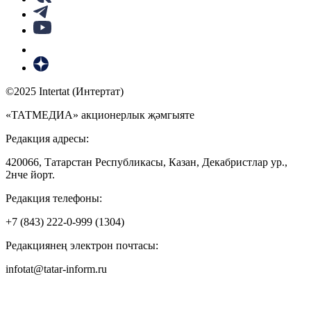
©2025 Intertat (Интертат)
«ТАТМЕДИА» акционерлык җәмгыяте
Редакция адресы:
420066, Татарстан Республикасы, Казан, Декабристлар ур.,
2нче йорт.
Редакция телефоны:
+7 (843) 222-0-999 (1304)
Редакциянең электрон почтасы:
infotat@tatar-inform.ru