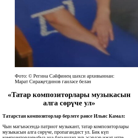
Фото: © Регина Сәйфинең шәхси архивыннан:
Марат Сираҗетдинов гаиләсе белән
«Татар композиторлары музыкасын
алга сөрүче ул»
Татарстан композиторлар берлеге рәисе Ильяс Камал:
Чын мәгънәсендә патриот музыкант, татар композиторлары
музыкасын алга сөрүче, пропагандист ул. Бик күп
композиторларыбыз аңа багышлап зур әсәрләр иҗат итте.