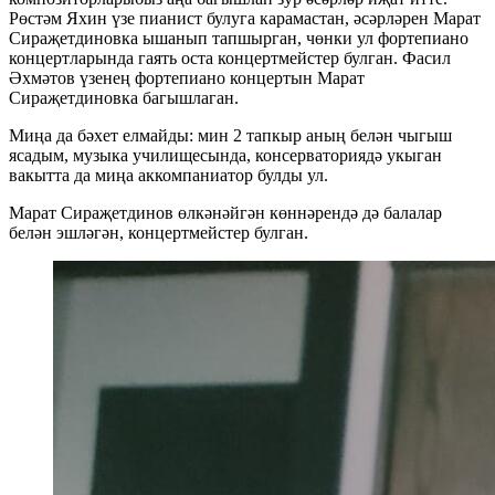
Рөстәм Яхин үзе пианист булуга карамастан, әсәрләрен Марат
Сираҗетдиновка ышанып тапшырган, чөнки ул фортепиано
концертларында гаять оста концертмейстер булган. Фасил
Әхмәтов үзенең фортепиано концертын Марат
Сираҗетдиновка багышлаган.
Миңа да бәхет елмайды: мин 2 тапкыр аның белән чыгыш
ясадым, музыка училищесында, консерваториядә укыган
вакытта да миңа аккомпаниатор булды ул.
Марат Сираҗетдинов өлкәнәйгән көннәрендә дә балалар
белән эшләгән, концертмейстер булган.