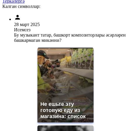
Теркәлергә
Калган символлар:
28 март 2025
Исемсез
Бу музыкант татар, башкорт композиторлары әсәрләрен
башкармаган микәнни?
Не ешьте эту
готовую еду из
магазина: список