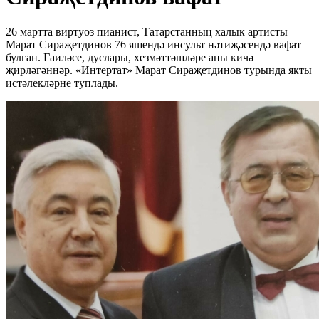
26 мартта виртуоз пианист, Татарстанның халык артисты
Марат Сираҗетдинов 76 яшендә инсульт нәтиҗәсендә вафат
булган. Гаиләсе, дуслары, хезмәттәшләре аны кичә
җирләгәннәр. «Интертат» Марат Сираҗетдинов турында якты
истәлекләрне туплады.