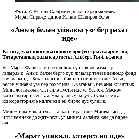
Фото: © Регина Сәйфинең шәхси архивыннан:
Марат Сираҗетдинов Илһам Шакиров белән
«Аның белән уйнавы үзе бер рәхәт
иде»
Казан дәүләт консерваториясе профессоры, кларнетчы,
Татарстанның халык артисты Альберт Гыйльфанов:
Без
Марат Фәритович белән бик күп тавыш язмалары
яздырдык. Аның белән бергә күп язмалар телевидениедә фонд
язмаларында. Бик талантлы, бик оста пианист иде. Аның
белән уйнавы үзе бер рәхәт иде. Кызганыч, без аны югалттык.
Миңа җитмәячәк ул, гаилә дусты иде ул безнең. Мәскәү
консерваториясен тәмамлап, яшь укытучы булып безгә
консерваториягә килгәненнән бирле дус булдык.
Минем олы малай тугач та, кан кирәк иде. Минем кан да,
иптәшемнеке дә җитмәгәч, ул минем малайга кан да бирде
әле.
«Марат уникаль хәтергә ия иде»