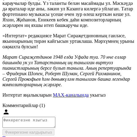
караучылар булды. Үз таланты белән масаймады ул. Мәскәүдә
дә яраталар иде аны, ләкин ул Казанга килергә уйлаган. Татар
фортепиано музыкасы үсеше өчен зур өлеш керткән кеше ул.
Яхин, Җиһанов, Еникеев кебек даһи композиторларның
әсәрләрен иң яхшы итеп башкаручы иде.
«Интертат» редакциясе Марат Сираҗетдиновның гаиләсе,
якыннарының тирән кайгысын уртаклаша. Мәрхүмнең урыны
оҗмахта булсын!
Марат Сираҗетдинов 1948 елда Уфада туа. 70 нче еллар
башында ук ул Татарстанның иң танылган виртуоз
пианистларының берсе булып таныла. Аның репертуарында
–
Фридерик Шопен, Роберт Шуман, Сергей Рахманинов,
Сергей Прокофьев һәм дөньякүләм танылган башка легендар
композиторларның әсәрләре.
Интертат яңалыкларын
MAX-каналында
укыгыз
Комментарийлар (1)
Фикерегезне калдырыгыз