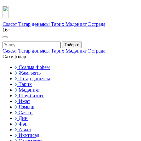
Сәясәт
Татар дөньясы
Тарих
Мәдәният
Эстрада
16+
Табарга
Сәясәт
Татар дөньясы
Тарих
Мәдәният
Эстрада
Сәхифәләр
Ясалма Фәһем
Җәмгыять
Татар дөньясы
Тарих
Мәдәният
Шоу-бизнес
Иҗат
Язмыш
Сәясәт
Дин
Фән
Авыл
Икътисад
Сәламәтлек