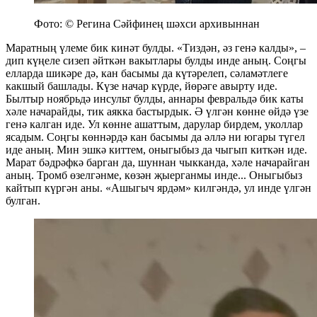
Фото: © Регина Сәйфинең шәхси архивыннан
Маратның үлеме бик кинәт булды. «Тиздән, әз генә калды», –
дип күңеле сизеп әйткән вакытлары булды инде аның. Соңгы
елларда шикәре дә, кан басымы да күтәрелеп, сәламәтлеге
какшый башлады. Күзе начар күрде, йөрәге авырту иде.
Былтыр ноябрьдә инсульт булды, аннары февральдә бик каты
хәле начарайды, тик аякка бастырдык. Ә үлгән көнне өйдә үзе
генә калган иде. Ул көнне ашаттым, дарулар бирдем, уколлар
ясадым. Соңгы көннәрдә кан басымы да әллә ни югары түгел
иде аның. Мин эшкә киттем, оныгыбыз да чыгып киткән иде.
Марат бәдрәфкә барган да, шуннан чыкканда, хәле начарайган
аның. Тромб өзелгәнме, көзән җыерганмы инде... Оныгыбыз
кайтып күргән аны. «Ашыгыч ярдәм» килгәндә, ул инде үлгән
булган.