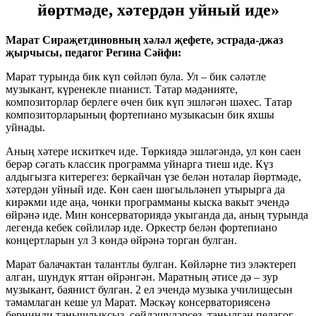
йөртмәде, хәтердән уйный иде»
Марат Сираҗетдиновның хәләл җефете, эстрада-джаз
җырчысы, педагог Регина Сәйфи:
Марат турында бик күп сөйләп була. Ул – бик сәләтле
музыкант, күренекле пианист. Татар мәдәнияте,
композиторлар берлеге өчен бик күп эшләгән шәхес. Татар
композиторларының фортепиано музыкасын бик яхшы
уйнады.
Аның хәтере искиткеч иде. Төркиядә эшләгәндә, ул көн саен
берәр сәгать классик программа уйнарга тиеш иде. Күз
алдыгызга китерегез: беркайчан үзе белән ноталар йөртмәде,
хәтердән уйный иде. Көн саен шөгыльләнеп утырырга да
кирәкми иде аңа, чөнки программаны кыска вакыт эчендә
өйрәнә иде. Мин консерваториядә укыганда да, аның турында
легенда кебек сөйлиләр иде. Оркестр белән фортепиано
концертларын ул 3 көндә өйрәнә торган булган.
Марат балачактан талантлы булган. Көйләрне тиз эләктереп
алган, шундук яттан өйрәнгән. Маратның әтисе дә – зур
музыкант, баянист булган. 2 ел эчендә музыка училищесын
тәмамлаган кеше ул Марат. Мәскәү консерваториясенә
бернинди танышлыксыз, сөйләшүләрсез, танылган педагог