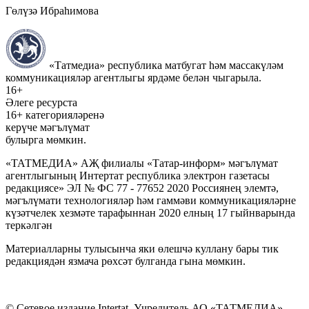
Гөлүзә Ибраһимова
«Татмедиа» республика матбугат һәм массакүләм
коммуникацияләр агентлыгы ярдәме белән чыгарыла.
16+
Әлеге ресурста
16+ категорияләренә
керүче мәгълүмат
булырга мөмкин.
«ТАТМЕДИА» АҖ филиалы «Татар-информ» мәгълүмат
агентлыгының Интертат республика электрон газетасы
редакциясе» ЭЛ № ФС 77 - 77652 2020 Россиянең элемтә,
мәгълүмати технологияләр һәм гаммәви коммуникацияләрне
күзәтчелек хезмәте тарафыннан 2020 елның 17 гыйнварында
теркәлгән
Материалларны тулысынча яки өлешчә куллану бары тик
редакциядән язмача рөхсәт булганда гына мөмкин.
© Сетевое издание Intertat. Учредитель АО «ТАТМЕДИА».