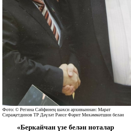
Фото: © Регина Сәйфинең шәхси архивыннан: Марат
Сираҗетдинов ТР Дәүләт Рәисе Фәрит Мөхәммәтшин белән
«Беркайчан үзе белән ноталар