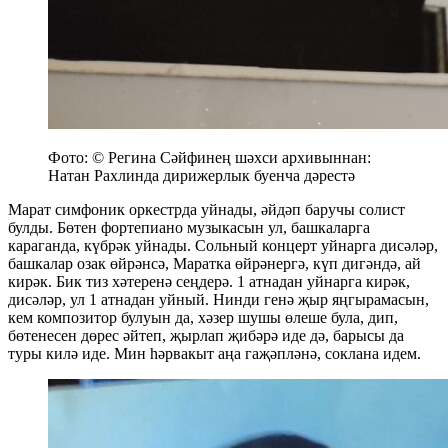
Фото: © Регина Сәйфинең шәхси архивыннан:
Натан Рахлинда дирижерлык буенча дәрестә
Марат симфоник оркестрда уйнады, әйдәп баручы солист
булды. Бөтен фортепиано музыкасын ул, башкаларга
караганда, күбрәк уйнады. Сольный концерт уйнарга дисәләр,
башкалар озак өйрәнсә, Маратка өйрәнергә, күп дигәндә, ай
кирәк. Бик тиз хәтеренә сеңдерә. 1 атнадан уйнарга кирәк,
дисәләр, ул 1 атнадан уйный. Нинди генә җыр яңгырамасын,
кем композитор булуын да, хәзер шушы өлеше була, дип,
бөтенесен дөрес әйтеп, җырлап җибәрә иде дә, барысы да
туры килә иде. Мин һәрвакыт аңа гаҗәпләнә, соклана идем.