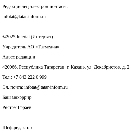
Редакциянең электрон почтасы:
infotat@tatar-inform.ru
©2025 Intertat (Интертат)
Учредитель АО «Татмедиа»
Адрес редакции:
420066, Республика Татарстан, г. Казань, ул. Декабристов, д. 2
Тел.: +7 843 222 0 999
Эл. почта: infotat@tatar-inform.ru
Баш мөхәррир
Рөстәм Гәрәев
Шеф-редактор