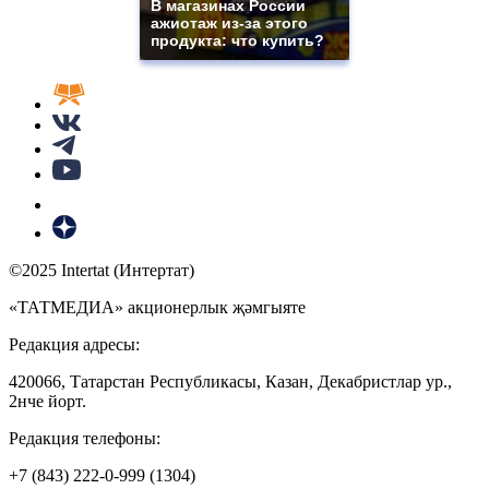
В магазинах России
ажиотаж из-за этого
продукта: что купить?
©2025 Intertat (Интертат)
«ТАТМЕДИА» акционерлык җәмгыяте
Редакция адресы:
420066, Татарстан Республикасы, Казан, Декабристлар ур.,
2нче йорт.
Редакция телефоны:
+7 (843) 222-0-999 (1304)