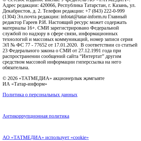
Адрес редакции: 420066, Республика Татарстан, г. Казань, ул.
Декабристов, д. 2. Телефон редакции: +7 (843) 222-0-999
(1304) Эл.почта редакции: infotat@tatar-inform.ru Главный
редактор Гареев Р.И. Настоящий ресурс может содержать
материалы 16+. СМИ зарегистрировано Федеральной
службой по надзору в сфере связи, информационных
технологий и массовых коммуникаций, номер записи серия
ЭЛ № ФС 77 - 77652 от 17.01.2020. В соответствии со статьей
23 Федерального закона о СМИ от 27.12.1991 года при
распространении сообщений сайта “Интертат” другим
средством массовой информации гиперссылка на него
обязательна.
© 2026 «ТАТМЕДИА» акционерлык җәмгыяте
ИА «Татар-информ»
Политика о персональных данных
Антикоррупционная политика
АО «ТАТМЕДИА» использует «cookie»