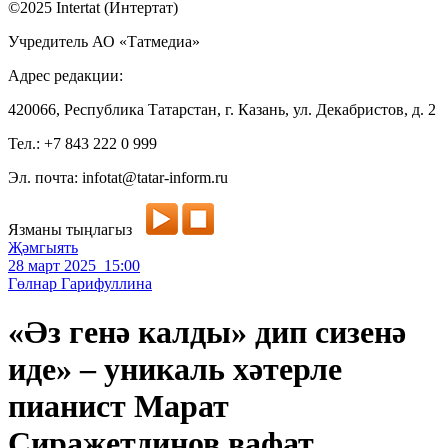
©2025 Intertat (Интертат)
Учредитель АО «Татмедиа»
Адрес редакции:
420066, Республика Татарстан, г. Казань, ул. Декабристов, д. 2
Тел.: +7 843 222 0 999
Эл. почта: infotat@tatar-inform.ru
Язманы тыңлагыз
Җәмгыять
28 март 2025 15:00
Гөлнар Гарифуллина
«Әз генә калды» дип сизенә
иде» – уникаль хәтерле
пианист Марат
Сираҗетдинов вафат