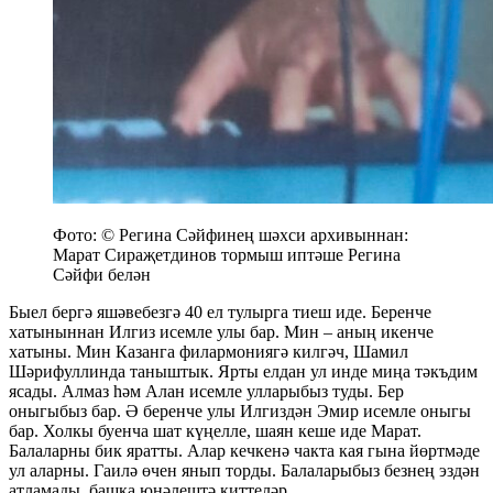
Фото: © Регина Сәйфинең шәхси архивыннан:
Марат Сираҗетдинов тормыш иптәше Регина
Сәйфи белән
Быел бергә яшәвебезгә 40 ел тулырга тиеш иде. Беренче
хатыныннан Илгиз исемле улы бар. Мин – аның икенче
хатыны. Мин Казанга филармониягә килгәч, Шамил
Шәрифуллинда таныштык. Ярты елдан ул инде миңа тәкъдим
ясады. Алмаз һәм Алан исемле улларыбыз туды. Бер
оныгыбыз бар. Ә беренче улы Илгиздән Эмир исемле оныгы
бар. Холкы буенча шат күңелле, шаян кеше иде Марат.
Балаларны бик яратты. Алар кечкенә чакта кая гына йөртмәде
ул аларны. Гаилә өчен янып торды. Балаларыбыз безнең эздән
атламады, башка юнәлештә киттеләр.