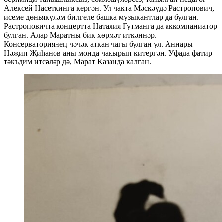
Алексей Насеткинга кергән. Ул чакта Мәскәүдә Растропович,
исеме дөньякүләм билгеле башка музыкантлар да булган.
Растроповичта концертта Наталия Гутманга да аккомпаниатор
булган. Алар Маратны бик хөрмәт иткәннәр.
Консерваториянең чәчәк аткан чагы булган ул. Аннары
Нәҗип Җиһанов аны монда чакырып китергән. Уфада фатир
тәкъдим итсәләр дә, Марат Казанда калган.