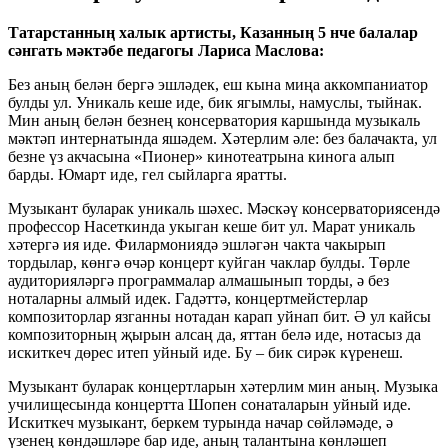
Татарстанның халык артисты, Казанның 5 нче балалар
сәнгать мәктәбе педагогы Лариса Маслова:
Без аның белән бергә эшләдек, еш кына миңа аккомпаниатор
булды ул.
Уникаль кеше иде, бик ягымлы, намуслы, тыйнак.
Мин аның белән безнең консерватория каршында музыкаль
мәктәп интернатында яшәдем. Хәтерлим әле: без балачакта, ул
безне үз акчасына «Пионер» кинотеатрына кинога алып
барды. Юмарт иде, гел сыйларга яратты.
Музыкант буларак уникаль шәхес. Мәскәү консерваториясендә
профессор Насеткинда укыган кеше бит ул. Марат уникаль
хәтергә ия иде. Филармониядә эшләгән чакта чакырып
тордылар, көнгә өчәр концерт куйган чаклар булды. Төрле
аудиторияләргә программалар алмашынып торды, ә без
ноталарны алмый идек. Гадәттә, концертмейстерлар
композиторлар язганны нотадан карап уйнап бит. Ә ул кайсы
композиторның җырын алсаң да, яттан белә иде, нотасыз да
искиткеч дөрес итеп уйный иде. Бу – бик сирәк күренеш.
Музыкант буларак концертларын хәтерлим мин аның. Музыка
училищесында концертта Шопен сонаталарын уйный иде.
Искиткеч музыкант, беркем турында начар сөйләмәде, ә
үзенең көндәшләре бар иде, аның талантына көнләшеп