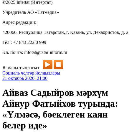
©2025 Intertat (Интертат)
Учредитель АО «Татмедиа»
Адрес редакции:
420066, Республика Татарстан, г. Казань, ул. Декабристов, д. 2
Тел.: +7 843 222 0 999
Эл. почта: infotat@tatar-inform.ru
Язманы тыңлагыз
Социаль челтәр йолдызлары
21 октябрь 2020 21:00
Айваз Садыйров мәрхүм
Айнур Фатыйхов турында:
«Үлмәсә, бөеклеген каян
белер иде»