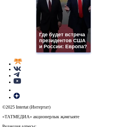
Где будет встреча
президентов США
и России: Европа?
©2025 Intertat (Интертат)
«ТАТМЕДИА» акционерлык җәмгыяте
Редакция адресы: