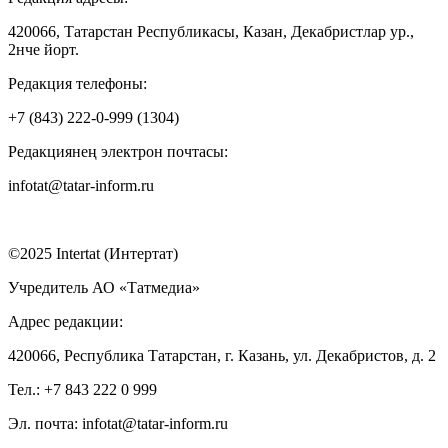
420066, Татарстан Республикасы, Казан, Декабристлар ур.,
2нче йорт.
Редакция телефоны:
+7 (843) 222-0-999 (1304)
Редакциянең электрон почтасы:
infotat@tatar-inform.ru
©2025 Intertat (Интертат)
Учредитель АО «Татмедиа»
Адрес редакции:
420066, Республика Татарстан, г. Казань, ул. Декабристов, д. 2
Тел.: +7 843 222 0 999
Эл. почта: infotat@tatar-inform.ru