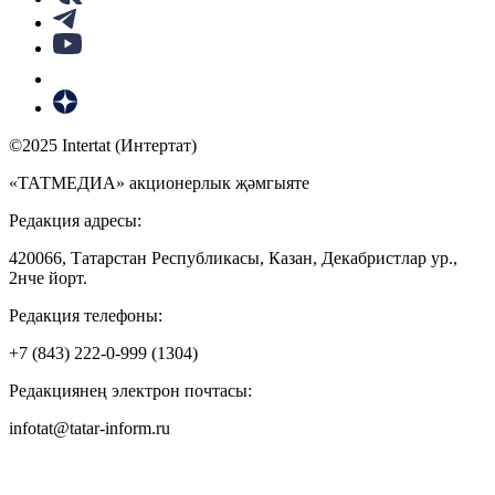
©2025 Intertat (Интертат)
«ТАТМЕДИА» акционерлык җәмгыяте
Редакция адресы:
420066, Татарстан Республикасы, Казан, Декабристлар ур.,
2нче йорт.
Редакция телефоны:
+7 (843) 222-0-999 (1304)
Редакциянең электрон почтасы:
infotat@tatar-inform.ru