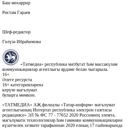
Баш мөхәррир
Рөстәм Гәрәев
Шеф-редактор
Гөлүзә Ибраһимова
«Татмедиа» республика матбугат һәм массакүләм
коммуникацияләр агентлыгы ярдәме белән чыгарыла.
16+
Әлеге ресурста
16+ категорияләренә
керүче мәгълүмат
булырга мөмкин.
«ТАТМЕДИА» АҖ филиалы «Татар-информ» мәгълүмат
агентлыгының Интертат республика электрон газетасы
редакциясе» ЭЛ № ФС 77 - 77652 2020 Россиянең элемтә,
мәгълүмати технологияләр һәм гаммәви коммуникацияләрне
күзәтчелек хезмәте тарафыннан 2020 елның 17 гыйнварында