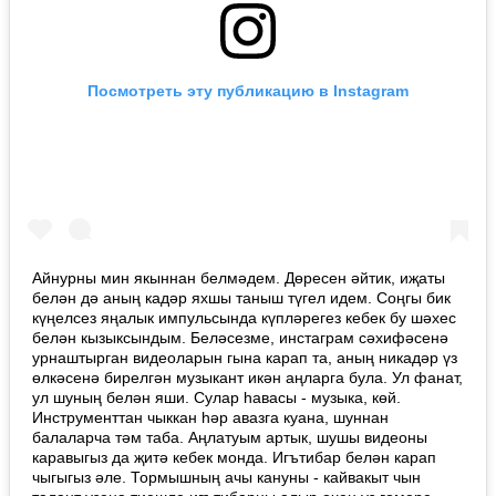
Посмотреть эту публикацию в Instagram
Айнурны мин якыннан белмәдем. Дөресен әйтик, иҗаты
белән дә аның кадәр яхшы таныш түгел идем. Соңгы бик
күңелсез яңалык импульсында күпләрегез кебек бу шәхес
белән кызыксындым. Беләсезме, инстаграм сәхифәсенә
урнаштырган видеоларын гына карап та, аның никадәр үз
өлкәсенә бирелгән музыкант икән аңларга була. Ул фанат,
ул шуның белән яши. Сулар һавасы - музыка, көй.
Инструменттан чыккан һәр авазга куана, шуннан
балаларча тәм таба. Аңлатуым артык, шушы видеоны
каравыгыз да җитә кебек монда. Игътибар белән карап
чыгыгыз әле. Тормышның ачы кануны - кайвакыт чын