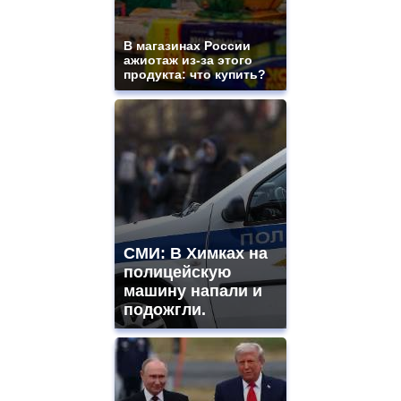
В магазинах России
ажиотаж из-за этого
продукта: что купить?
СМИ: В Химках на
полицейскую
машину напали и
подожгли.