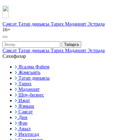
Сәясәт
Татар дөньясы
Тарих
Мәдәният
Эстрада
16+
Табарга
Сәясәт
Татар дөньясы
Тарих
Мәдәният
Эстрада
Сәхифәләр
Ясалма Фәһем
Җәмгыять
Татар дөньясы
Тарих
Мәдәният
Шоу-бизнес
Иҗат
Язмыш
Сәясәт
Дин
Фән
Авыл
Икътисад
Сәламәтлек