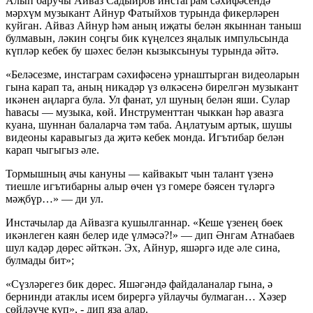
Алып баручы Айваз Садыйров инстаграм сәхифәсендә
мәрхүм музыкант Айнур Фатыйхов турында фикерләрен
куйган. Айваз Айнур һәм аның иҗаты белән якыннан таныш
булмавын, ләкин соңгы бик күңелсез яңалык импульсында
күпләр кебек бу шәхес белән кызыксынуы турында әйтә.
«Беләсезме, инстаграм сәхифәсенә урнаштырган видеоларын
гына карап та, аның никадәр үз өлкәсенә бирелгән музыкант
икәнен аңларга була. Ул фанат, ул шуның белән яши. Сулар
һавасы — музыка, көй. Инструменттан чыккан һәр авазга
куана, шуннан балаларча тәм таба. Аңлатуым артык, шушы
видеоны каравыгыз да җитә кебек монда. Игътибар белән
карап чыгыгыз әле.
Тормышның ачы кануны — кайвакыт чын талант үзенә
тиешле игътибарны алыр өчен үз гомере бәясен түләргә
мәҗбүр…» — ди ул.
Инстачылар да Айвазга кушылганнар. «Кеше үзенең бөек
икәнлеген каян белер иде үлмәсә?!» — дип Әнгам Атнабаев
шул кадәр дөрес әйткән. Эх, Айнур, яшәргә иде әле сина,
булмады бит»;
«Сүзләрегез бик дөрес. Яшәгәндә файдаланалар гына, ә
бернинди атаклы исем бирергә уйлаучы булмаган… Хәзер
сөйләүче күп», - дип яза алар.