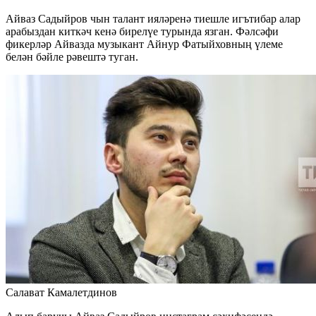
Айваз Садыйров чын талант ияләренә тиешле игътибар алар
арабыздан киткәч кенә бирелүе турында язган. Фәлсәфи
фикерләр Айвазда музыкант Айнур Фатыйховның үлеме
белән бәйле рәвештә туган.
Салават Камалетдинов