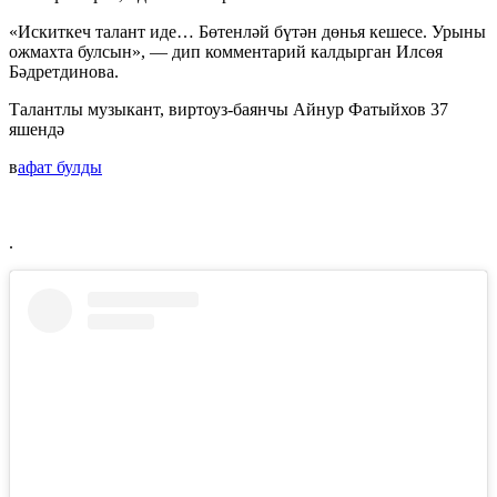
«Искиткеч талант иде… Бөтенләй бүтән дөнья кешесе. Урыны
ожмахта булсын», — дип комментарий калдырган Илсөя
Бәдретдинова.
Талантлы музыкант, виртоуз-баянчы Айнур Фатыйхов 37
яшендә
в
афат булды
.