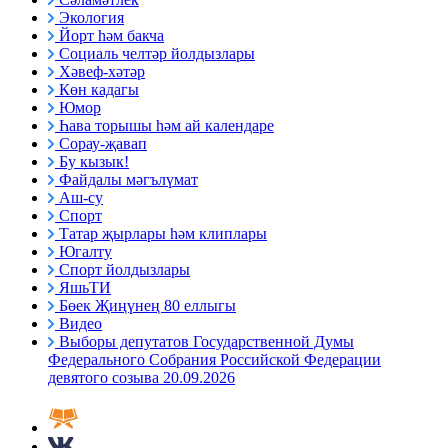
Экология
Йорт һәм бакча
Социаль челтәр йолдызлары
Хәвеф-хәтәр
Көн кадагы
Юмор
Һава торышы һәм ай календаре
Сорау-җавап
Бу кызык!
Файдалы мәгълүмат
Аш-су
Спорт
Татар җырлары һәм клиплары
Югалту
Спорт йолдызлары
ЯшьТИ
Бөек Җиңүнең 80 еллыгы
Видео
Выборы депутатов Государственной Думы
Федерального Собрания Российской Федерации
девятого созыва 20.09.2026