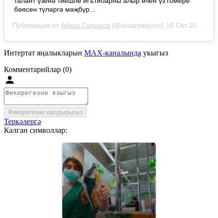
талант үзенә тиешле игътибарны алыр өчен үз гомере
бәясен түләргә мәҗбүр...
Публикация от
Айваз Садыров
(@aivazsadyrov)
16 Окт 2020 в 12:23 PDT
Интертат яңалыкларын
MAX-каналында
укыгыз
Комментарийлар (0)
Фикерегезне калдырыгыз
Теркәлергә
Калган символлар: