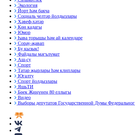
Экология
Йорт һәм бакча
Социаль челтәр йолдызлары
Хәвеф-хәтәр
Көн кадагы
Юмор
Һава торышы һәм ай календаре
Сорау-җавап
Бу кызык!
Файдалы мәгълүмат
Аш-су
Спорт
Татар җырлары һәм клиплары
Югалту
Спорт йолдызлары
ЯшьТИ
Бөек Җиңүнең 80 еллыгы
Видео
Выборы депутатов Государственной Думы Федерального