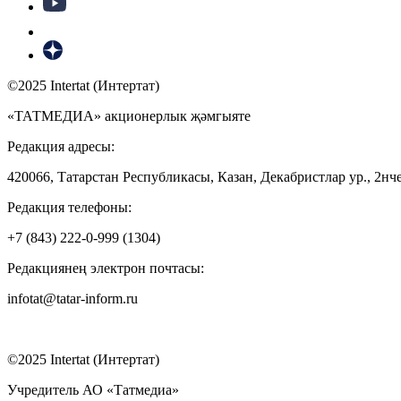
©2025 Intertat (Интертат)
«ТАТМЕДИА» акционерлык җәмгыяте
Редакция адресы:
420066, Татарстан Республикасы, Казан, Декабристлар ур., 2нче
Редакция телефоны:
+7 (843) 222-0-999 (1304)
Редакциянең электрон почтасы:
infotat@tatar-inform.ru
©2025 Intertat (Интертат)
Учредитель АО «Татмедиа»