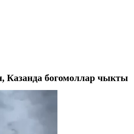
н, Казанда богомоллар чыкты