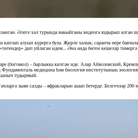
ланган. Әлеге хәл турында вакыйганы видеога яздырып алган ша
каплап алуын күрергә була. Җирле халык, саранча өере бакчала
төтендер» дип уйлаган идем... Әнә анда бөтен кешеләр тимергә 
әре (богомол) – барлыкка килгән иде. Алар Айвозовский, Крем
ың Фундаменталь медицина һәм биология институтының зоологи
ркыныч тудырмый.
агачларга зыян салды – яфракларын ашап бетерде. Белгечләр 200