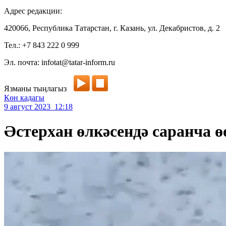
Адрес редакции:
420066, Республика Татарстан, г. Казань, ул. Декабристов, д. 2
Тел.: +7 843 222 0 999
Эл. почта: infotat@tatar-inform.ru
Язманы тыңлагыз
Көн кадагы
9 август 2023 12:18
Әстерхан өлкәсендә саранча 