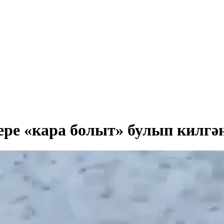
өере «кара болыт» булып килгә