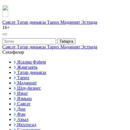
Сәясәт
Татар дөньясы
Тарих
Мәдәният
Эстрада
16+
Табарга
Сәясәт
Татар дөньясы
Тарих
Мәдәният
Эстрада
Сәхифәләр
Ясалма Фәһем
Җәмгыять
Татар дөньясы
Тарих
Мәдәният
Шоу-бизнес
Иҗат
Язмыш
Сәясәт
Дин
Фән
Авыл
Икътисад
Сәламәтлек