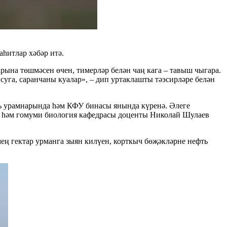
һитлар хәбәр итә.
рына төшмәсен өчен, тимерләр белән чаң кага – тавыш чыгара.
суга, саранчаны куалар», – дип уртаклашты тәэсирләре белән
ль урамнарында һәм КФУ бинасы янында күренә. Әлеге
я һәм гомуми биология кафедрасы доценты Николай Шулаев
 мең гектар урманга зыян килүен, корткыч бөҗәкләрне нефть