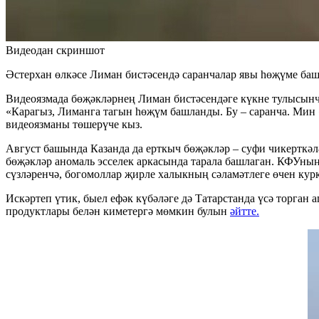
Видеодан скриншот
Әстерхан өлкәсе Лиман бистәсендә саранчалар явы һөҗүме баш
Видеоязмада бөҗәкләрнең Лиман бистәсендәге күкне тулысынча 
«Карагыз, Лиманга тагын һөҗүм башланды. Бу – саранча. Мин «
видеоязманы төшерүче кыз.
Август башында Казанда да ерткыч бөҗәкләр – суфи чикерткәл
бөҗәкләр аномаль эсселек аркасында тарала башлаган. КФУн
сүзләренчә, богомоллар җирле халыкның сәламәтлеге өчен ку
Искәртеп үтик, быел ефәк күбәләге дә Татарстанда үсә торган 
продуктлары белән киметергә мөмкин булын
әйтте.