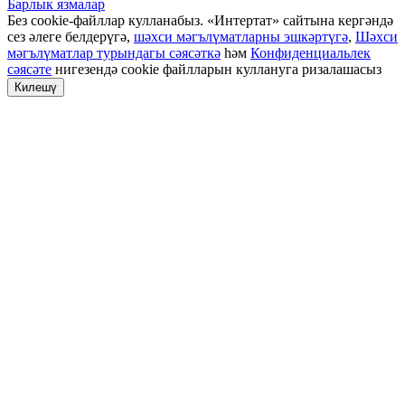
Барлык язмалар
Без cookie-файллар кулланабыз. «Интертат» сайтына кергәндә
сез әлеге белдерүгә,
шәхси мәгълүматларны эшкәртүгә
,
Шәхси
мәгълүматлар турындагы сәясәткә
һәм
Конфиденциальлек
сәясәте
нигезендә cookie файлларын куллануга ризалашасыз
Килешү