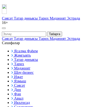
Сәясәт
Татар дөньясы
Тарих
Мәдәният
Эстрада
16+
Табарга
Сәясәт
Татар дөньясы
Тарих
Мәдәният
Эстрада
Сәхифәләр
Ясалма Фәһем
Җәмгыять
Татар дөньясы
Тарих
Мәдәният
Шоу-бизнес
Иҗат
Язмыш
Сәясәт
Дин
Фән
Авыл
Икътисад
Сәламәтлек