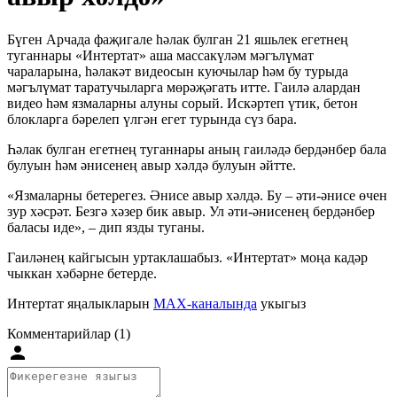
Бүген Арчада фаҗигале һәлак булган 21 яшьлек егетнең
туганнары «Интертат» аша массакүләм мәгълүмат
чараларына, һәлакәт видеосын куючылар һәм бу турыда
мәгълүмат таратучыларга мөрәҗәгать итте. Гаилә алардан
видео һәм язмаларны алуны сорый. Искәртеп үтик, бетон
блокларга бәрелеп үлгән егет турында сүз бара.
Һәлак булган егетнең туганнары аның гаиләдә бердәнбер бала
булуын һәм әнисенең авыр хәлдә булуын әйтте.
«Язмаларны бетерегез. Әнисе авыр хәлдә. Бу – әти-әнисе өчен
зур хәсрәт. Безгә хәзер бик авыр. Ул әти-әнисенең бердәнбер
баласы иде», – дип язды туганы.
Гаиләнең кайгысын уртаклашабыз. «Интертат» моңа кадәр
чыккан хәбәрне бетерде.
Интертат яңалыкларын
MAX-каналында
укыгыз
Комментарийлар (1)