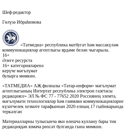
Шеф-редактор
Гөлүзә Ибраһимова
«Татмедиа» республика матбугат һәм массакүләм
коммуникацияләр агентлыгы ярдәме белән чыгарыла.
16+
Әлеге ресурста
16+ категорияләренә
керүче мәгълүмат
булырга мөмкин.
«ТАТМЕДИА» АҖ филиалы «Татар-информ» мәгълүмат
агентлыгының Интертат республика электрон газетасы
редакциясе» ЭЛ № ФС 77 - 77652 2020 Россиянең элемтә,
мәгълүмати технологияләр һәм гаммәви коммуникацияләрне
күзәтчелек хезмәте тарафыннан 2020 елның 17 гыйнварында
теркәлгән
Материалларны тулысынча яки өлешчә куллану бары тик
редакциядән язмача рөхсәт булганда гына мөмкин.