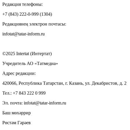
Редакция телефоны:
+7 (843) 222-0-999 (1304)
Редакциянең электрон почтасы:
infotat@tatar-inform.ru
©2025 Intertat (Интертат)
Учредитель АО «Татмедиа»
Адрес редакции:
420066, Республика Татарстан, г. Казань, ул. Декабристов, д. 2
Тел.: +7 843 222 0 999
Эл. почта: infotat@tatar-inform.ru
Баш мөхәррир
Рөстәм Гәрәев