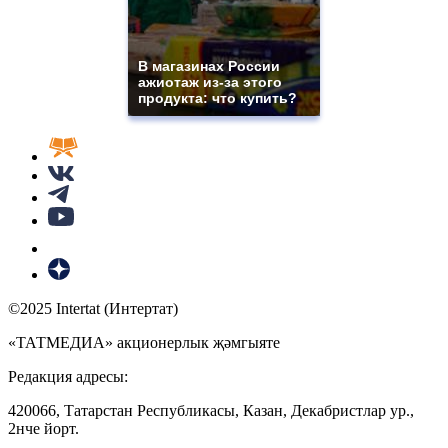
В магазинах России
ажиотаж из-за этого
продукта: что купить?
©2025 Intertat (Интертат)
«ТАТМЕДИА» акционерлык җәмгыяте
Редакция адресы:
420066, Татарстан Республикасы, Казан, Декабристлар ур.,
2нче йорт.