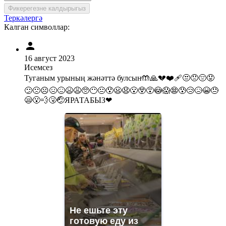
Фикерегезне калдырыгыз
Теркәлергә
Калган символлар:
16 август 2023
Исемсез
Туганым урының жәнәттә булсын🤲🙏💔❤‍🩹😒😞😔😟
😕🙁☹️😣😖😫😩🥺😶😐😯😦😧😮😲😵😳😱😨😰😢😥😭😓
😪😮‍💨🤧🤕ЯРАТАБЫЗ❤
Не ешьте эту
готовую еду из