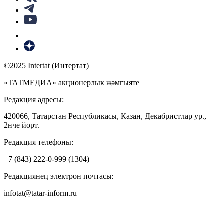
©2025 Intertat (Интертат)
«ТАТМЕДИА» акционерлык җәмгыяте
Редакция адресы:
420066, Татарстан Республикасы, Казан, Декабристлар ур.,
2нче йорт.
Редакция телефоны:
+7 (843) 222-0-999 (1304)
Редакциянең электрон почтасы:
infotat@tatar-inform.ru