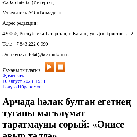
©2025 Intertat (Интертат)
Учредитель АО «Татмедиа»
Адрес редакции:
420066, Республика Татарстан, г. Казань, ул. Декабристов, д. 2
Тел.: +7 843 222 0 999
Эл. почта: infotat@tatar-inform.ru
Язманы тыңлагыз
Җәмгыять
16 август 2023 15:18
Гөлүзә Ибраһимова
Арчада һәлак булган егетнең
туганы мәгълүмат
таратмауны сорый: «Әнисе
авыр хәлдә»