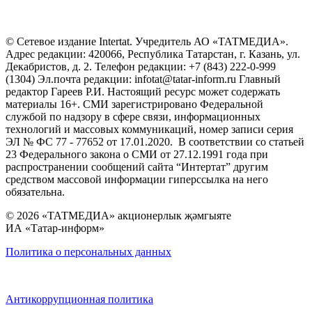
© Сетевое издание Intertat. Учредитель АО «ТАТМЕДИА».
Адрес редакции: 420066, Республика Татарстан, г. Казань, ул.
Декабристов, д. 2. Телефон редакции: +7 (843) 222-0-999
(1304) Эл.почта редакции: infotat@tatar-inform.ru Главный
редактор Гареев Р.И. Настоящий ресурс может содержать
материалы 16+. СМИ зарегистрировано Федеральной
службой по надзору в сфере связи, информационных
технологий и массовых коммуникаций, номер записи серия
ЭЛ № ФС 77 - 77652 от 17.01.2020. В соответствии со статьей
23 Федерального закона о СМИ от 27.12.1991 года при
распространении сообщений сайта “Интертат” другим
средством массовой информации гиперссылка на него
обязательна.
© 2026 «ТАТМЕДИА» акционерлык җәмгыяте
ИА «Татар-информ»
Политика о персональных данных
Антикоррупционная политика