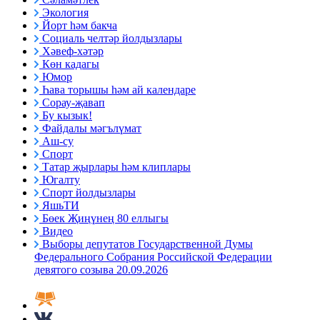
Экология
Йорт һәм бакча
Социаль челтәр йолдызлары
Хәвеф-хәтәр
Көн кадагы
Юмор
Һава торышы һәм ай календаре
Сорау-җавап
Бу кызык!
Файдалы мәгълүмат
Аш-су
Спорт
Татар җырлары һәм клиплары
Югалту
Спорт йолдызлары
ЯшьТИ
Бөек Җиңүнең 80 еллыгы
Видео
Выборы депутатов Государственной Думы
Федерального Собрания Российской Федерации
девятого созыва 20.09.2026