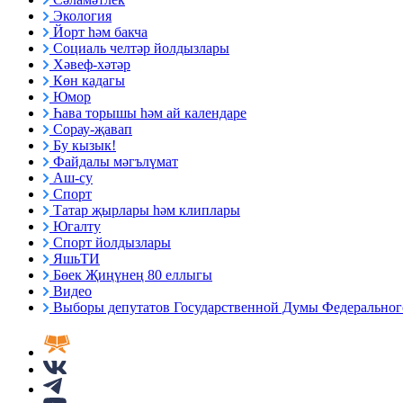
Экология
Йорт һәм бакча
Социаль челтәр йолдызлары
Хәвеф-хәтәр
Көн кадагы
Юмор
Һава торышы һәм ай календаре
Сорау-җавап
Бу кызык!
Файдалы мәгълүмат
Аш-су
Спорт
Татар җырлары һәм клиплары
Югалту
Спорт йолдызлары
ЯшьТИ
Бөек Җиңүнең 80 еллыгы
Видео
Выборы депутатов Государственной Думы Федерального