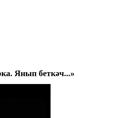
а. Янып беткәч...»