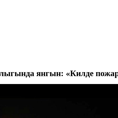
ыгында янгын: «Килде пожарк