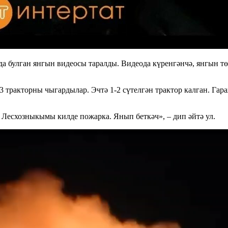
 булган янгын видеосы таралды. Видеода күренгәнчә, янгын т
-3 тракторны чыгардылар. Эчтә 1-2 сүтелгән трактор калган. Га
есхозныкымы килде пожарка. Янып беткәч», – дип әйтә ул.