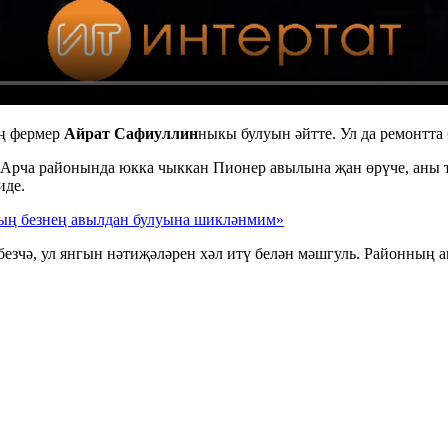
ң фермер
Айрат Сафиуллин
ныкы булуын әйтте. Ул да ремонтта
Арча районында юкка чыккан Пионер авылына җан өрүче, аны т
иде.
ың безнең авылдан булуына шикләнмим»
безчә, ул янгын нәтиҗәләрен хәл итү белән мәшгуль. Районның 