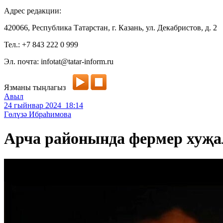
Адрес редакции:
420066, Республика Татарстан, г. Казань, ул. Декабристов, д. 2
Тел.: +7 843 222 0 999
Эл. почта: infotat@tatar-inform.ru
Язманы тыңлагыз
Авыл
24 гыйнвар 2024 18:14
Гөлүзә Ибраһимова
Арча районында фермер хуҗал