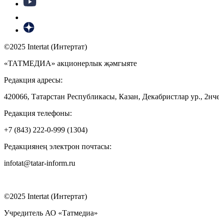
©2025 Intertat (Интертат)
«ТАТМЕДИА» акционерлык җәмгыяте
Редакция адресы:
420066, Татарстан Республикасы, Казан, Декабристлар ур., 2нче
Редакция телефоны:
+7 (843) 222-0-999 (1304)
Редакциянең электрон почтасы:
infotat@tatar-inform.ru
©2025 Intertat (Интертат)
Учредитель АО «Татмедиа»