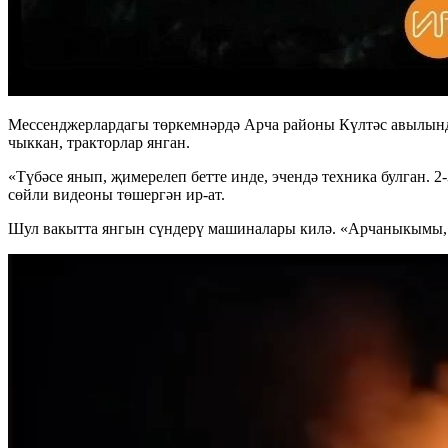
Мессенджерлардагы төркемнәрдә Арча районы Күлтәс авылында
чыккан, тракторлар янган.
«Түбәсе янып, җимерелеп бетте инде, эчендә техника булган. 2
сөйли видеоны төшергән ир-ат.
Шул вакытта янгын сүндерү машиналары килә. «Арчаныкымы, Л