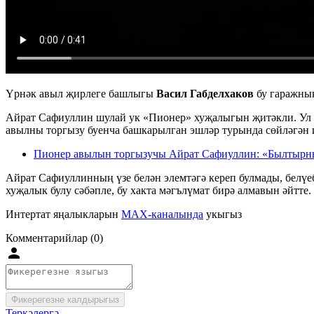
Үрнәк авыл җирлеге башлыгы
Васил Габделхаков
бу гаражны
Айрат Сафиуллин шулай ук «Пионер» хуҗалыгын җитәкли. Ул 
авылны торгызу буенча башкарылган эшләр турында сөйләгән 
Пионер авылын торгызучы Айрат Сафиуллин: «Былтырн
Айрат Сафиуллинның үзе белән элемтәгә кереп булмады, белүе
хуҗалык булу сәбәпле, бу хакта мәгълүмат бирә алмавын әйтте.
Интертат яңалыкларын
MAX-каналында
укыгыз
Комментарийлар (0)
Фикерегезне калдырыгыз
Теркәлергә