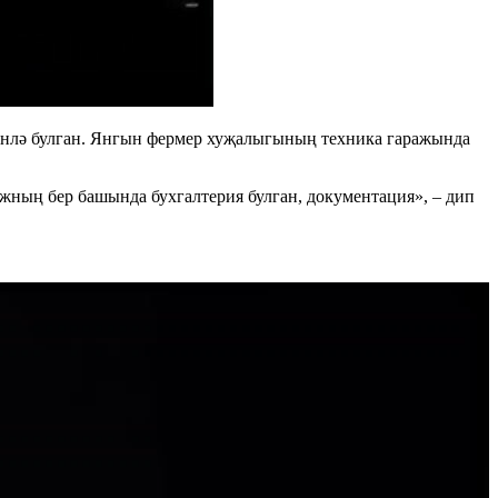
өнлә булган. Янгын фермер хуҗалыгының техника гаражында
ражның бер башында бухгалтерия булган, документация», – дип