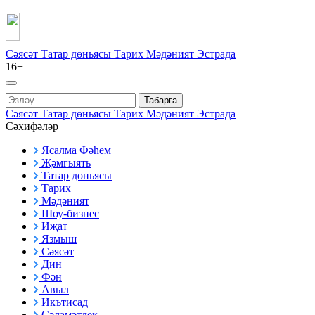
Сәясәт
Татар дөньясы
Тарих
Мәдәният
Эстрада
16+
Табарга
Сәясәт
Татар дөньясы
Тарих
Мәдәният
Эстрада
Сәхифәләр
Ясалма Фәһем
Җәмгыять
Татар дөньясы
Тарих
Мәдәният
Шоу-бизнес
Иҗат
Язмыш
Сәясәт
Дин
Фән
Авыл
Икътисад
Сәламәтлек