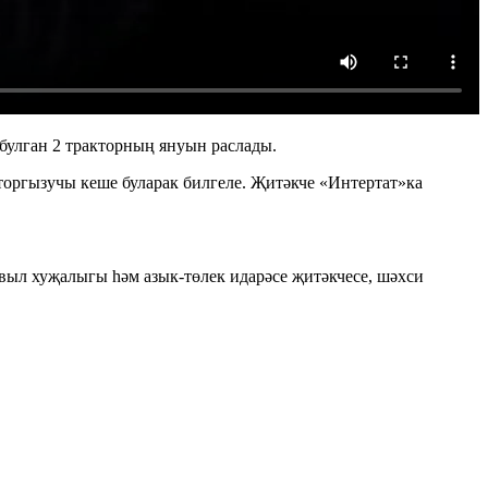
 булган 2 тракторның януын раслады.
оргызучы кеше буларак билгеле. Җитәкче «Интертат»ка
авыл хуҗалыгы һәм азык-төлек идарәсе җитәкчесе, шәхси