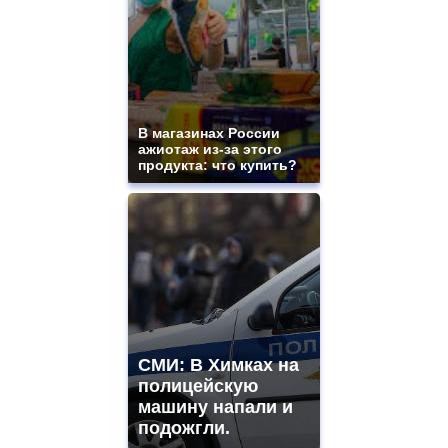
В магазинах России
ажиотаж из-за этого
продукта: что купить?
СМИ: В Химках на
полицейскую
машину напали и
подожгли.