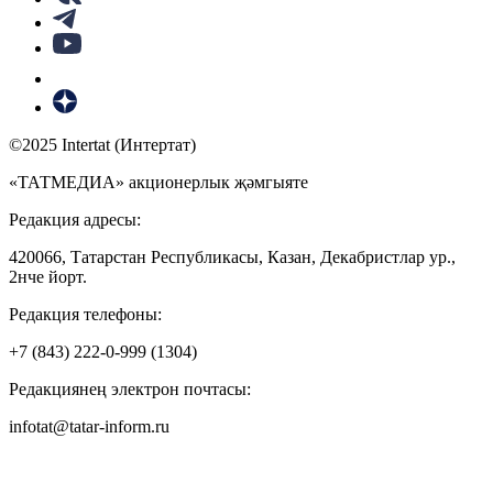
©2025 Intertat (Интертат)
«ТАТМЕДИА» акционерлык җәмгыяте
Редакция адресы:
420066, Татарстан Республикасы, Казан, Декабристлар ур.,
2нче йорт.
Редакция телефоны:
+7 (843) 222-0-999 (1304)
Редакциянең электрон почтасы:
infotat@tatar-inform.ru