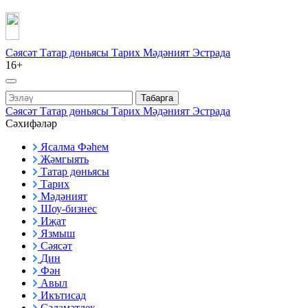
Сәясәт
Татар дөньясы
Тарих
Мәдәният
Эстрада
16+
Табарга
Сәясәт
Татар дөньясы
Тарих
Мәдәният
Эстрада
Сәхифәләр
Ясалма Фәһем
Җәмгыять
Татар дөньясы
Тарих
Мәдәният
Шоу-бизнес
Иҗат
Язмыш
Сәясәт
Дин
Фән
Авыл
Икътисад
Сәламәтлек