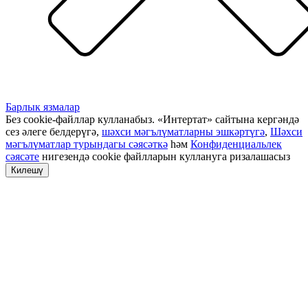
Барлык язмалар
Без cookie-файллар кулланабыз. «Интертат» сайтына кергәндә
сез әлеге белдерүгә,
шәхси мәгълүматларны эшкәртүгә
,
Шәхси
мәгълүматлар турындагы сәясәткә
һәм
Конфиденциальлек
сәясәте
нигезендә cookie файлларын куллануга ризалашасыз
Килешү