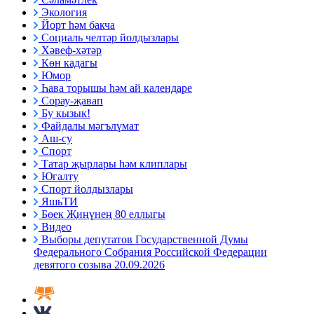
Экология
Йорт һәм бакча
Социаль челтәр йолдызлары
Хәвеф-хәтәр
Көн кадагы
Юмор
Һава торышы һәм ай календаре
Сорау-җавап
Бу кызык!
Файдалы мәгълүмат
Аш-су
Спорт
Татар җырлары һәм клиплары
Югалту
Спорт йолдызлары
ЯшьТИ
Бөек Җиңүнең 80 еллыгы
Видео
Выборы депутатов Государственной Думы
Федерального Собрания Российской Федерации
девятого созыва 20.09.2026