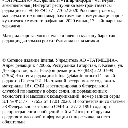
«ТАТМЕДИА» АҖ филиалы «Татар-информ» мәгълүмат
агентлыгының Интертат республика электрон газетасы
редакциясе» ЭЛ № ФС 77 - 77652 2020 Россиянең элемтә,
мәгълүмати технологияләр һәм гаммәви коммуникацияләрне
күзәтчелек хезмәте тарафыннан 2020 елның 17 гыйнварында
теркәлгән
Материалларны тулысынча яки өлешчә куллану бары тик
редакциядән язмача рөхсәт булганда гына мөмкин.
© Сетевое издание Intertat. Учредитель АО «ТАТМЕДИА».
Адрес редакции: 420066, Республика Татарстан, г. Казань, ул.
Декабристов, д. 2. Телефон редакции: +7 (843) 222-0-999
(1304) Эл.почта редакции: infotat@tatar-inform.ru Главный
редактор Гареев Р.И. Настоящий ресурс может содержать
материалы 16+. СМИ зарегистрировано Федеральной
службой по надзору в сфере связи, информационных
технологий и массовых коммуникаций, номер записи серия
ЭЛ № ФС 77 - 77652 от 17.01.2020. В соответствии со статьей
23 Федерального закона о СМИ от 27.12.1991 года при
распространении сообщений сайта “Интертат” другим
средством массовой информации гиперссылка на него
обязательна.