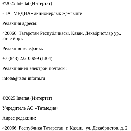
©2025 Intertat (Интертат)
«ТАТМЕДИА» акционерлык җәмгыяте
Редакция адресы:
420066, Татарстан Республикасы, Казан, Декабристлар ур.,
2нче йорт.
Редакция телефоны:
+7 (843) 222-0-999 (1304)
Редакциянең электрон почтасы:
infotat@tatar-inform.ru
©2025 Intertat (Интертат)
Учредитель АО «Татмедиа»
Адрес редакции:
420066, Республика Татарстан, г. Казань, ул. Декабристов, д. 2