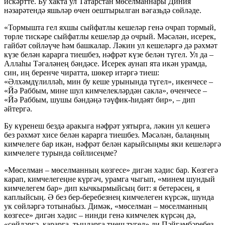
искәртте. Бу хакта ул Татарстан мөселманнары Диния
нәзарәтендә яшьләр өчен оештырылган вәгазьдә сөйләде.
«Тормышта гел яхшы сыйфатлы кешеләр генә очрап тормый,
төрле тискәре сыйфатлы кешеләр дә очрый. Мәсәлән, исерек,
гайбәт сөйләүче һәм башкалар. Ләкин ул кешеләргә дә рәхмәт
күзе белән карарга тиешбез, нәфрәт күзе белән түгел. Ул да –
Аллаһы Тәгаләнең бәндәсе. Исерек аунап ята икән урамда,
син, иң беренче чиратта, шөкер итәргә тиеш:
«Әлхәмдүлилләһ, мин бу кеше урынында түгел», икенчесе –
«Йә Раббым, мине шул кимчелекләрдән сакла», өченчесе –
«Йә Раббым, шушы бәндәңә тәүфик-һидәят бир», – дип
әйтергә.
Бу күренеш бездә аракыга нәфрәт уятырга, ләкин ул кешегә
без рәхмәт хисе белән карарга тиешбез. Мәсәлән, балаңның
кимчелеге бар икән, нәфрәт белән карыйсыңмы яки кешеләргә
кимчелеге турында сөйлисеңме?
«Мөселман – мөселманның көзгесе» дигән хәдис бар. Көзгегә
карап, кимчелегеңне күргәч, урамга чыгып, «минем шундый
кимчелегем бар» дип кычкырмыйсың бит: я бетерәсең, я
каплыйсың. Ә без бер-беребезнең кимчелеген күрсәк, шунда
ук сөйләргә тотынабыз. Димәк, «мөселман – мөселманның
көзгесе» дигән хәдис – нинди генә кимчелек күрсәң дә,
«сөйләргә, карарга, тыңларга тиеш түгел» ди Пәйгамбәребез.