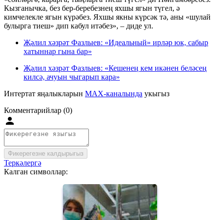
Кызганычка, без бер-беребезнең яхшы ягын түгел, ә
кимчелекле ягын күрәбез. Яхшы якны күрсәк тә, аны «шулай
булырга тиеш» дип кабул итәбез», – диде ул.
Җәлил хәзрәт Фазлыев: «Идеальный» ирләр юк, сабыр
хатыннар гына бар»
Җәлил хәзрәт Фазлыев: «Кешенең кем икәнен беләсең
килсә, ачуын чыгарып кара»
Интертат яңалыкларын
MAX-каналында
укыгыз
Комментарийлар (0)
Фикерегезне калдырыгыз
Теркәлергә
Калган символлар: