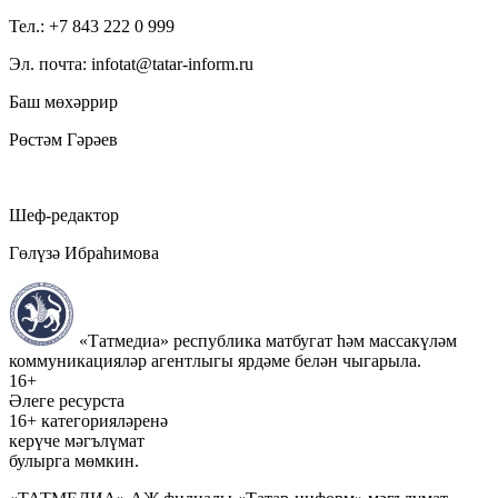
Тел.: +7 843 222 0 999
Эл. почта: infotat@tatar-inform.ru
Баш мөхәррир
Рөстәм Гәрәев
Шеф-редактор
Гөлүзә Ибраһимова
«Татмедиа» республика матбугат һәм массакүләм
коммуникацияләр агентлыгы ярдәме белән чыгарыла.
16+
Әлеге ресурста
16+ категорияләренә
керүче мәгълүмат
булырга мөмкин.