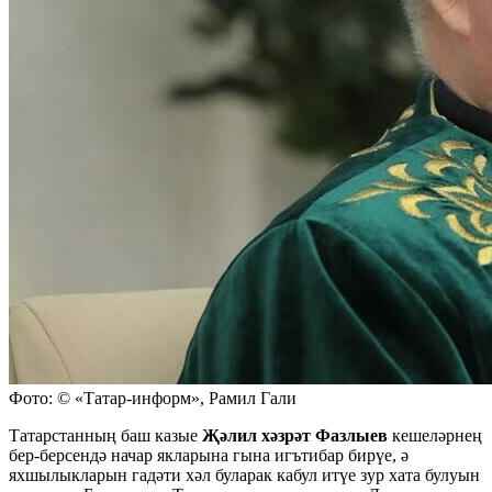
Фото: © «Татар-информ», Рамил Гали
Татарстанның баш казые
Җәлил хәзрәт Фазлыев
кешеләрнең
бер-берсендә начар якларына гына игътибар бирүе, ә
яхшылыкларын гадәти хәл буларак кабул итүе зур хата булуын