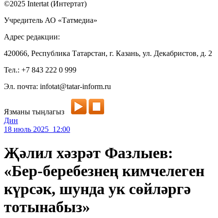
©2025 Intertat (Интертат)
Учредитель АО «Татмедиа»
Адрес редакции:
420066, Республика Татарстан, г. Казань, ул. Декабристов, д. 2
Тел.: +7 843 222 0 999
Эл. почта: infotat@tatar-inform.ru
Язманы тыңлагыз
Дин
18 июль 2025 12:00
Җәлил хәзрәт Фазлыев:
«Бер-беребезнең кимчелеген
күрсәк, шунда ук сөйләргә
тотынабыз»