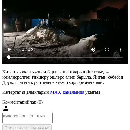
Килеп чыккан хәлнең барлык шартларын билгеләүгә
юнәлдерелгән тикшерү эшләре алып барыла. Янгын сәбәбен
Дәүләт янгын күзәтчелеге хезмәткәрләре ачыклый.
Интертат яңалыкларын
MAX-каналында
укыгыз
Комментарийлар (0)
Фикерегезне калдырыгыз