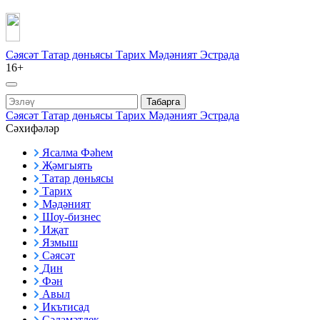
Сәясәт
Татар дөньясы
Тарих
Мәдәният
Эстрада
16+
Табарга
Сәясәт
Татар дөньясы
Тарих
Мәдәният
Эстрада
Сәхифәләр
Ясалма Фәһем
Җәмгыять
Татар дөньясы
Тарих
Мәдәният
Шоу-бизнес
Иҗат
Язмыш
Сәясәт
Дин
Фән
Авыл
Икътисад
Сәламәтлек