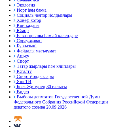
Экология
Йорт һәм бакча
Социаль челтәр йолдызлары
Хәвеф-хәтәр
Көн кадагы
Юмор
Һава торышы һәм ай календаре
Сорау-җавап
Бу кызык!
Файдалы мәгълүмат
Аш-су
Спорт
Татар җырлары һәм клиплары
Югалту
Спорт йолдызлары
ЯшьТИ
Бөек Җиңүнең 80 еллыгы
Видео
Выборы депутатов Государственной Думы
Федерального Собрания Российской Федерации
девятого созыва 20.09.2026