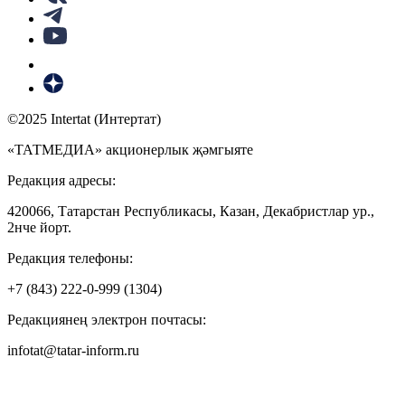
©2025 Intertat (Интертат)
«ТАТМЕДИА» акционерлык җәмгыяте
Редакция адресы:
420066, Татарстан Республикасы, Казан, Декабристлар ур.,
2нче йорт.
Редакция телефоны:
+7 (843) 222-0-999 (1304)
Редакциянең электрон почтасы:
infotat@tatar-inform.ru