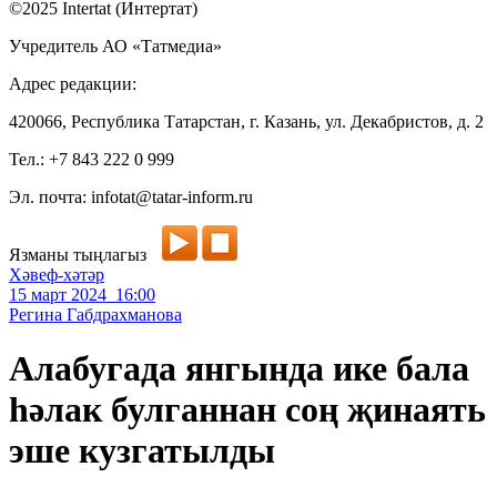
©2025 Intertat (Интертат)
Учредитель АО «Татмедиа»
Адрес редакции:
420066, Республика Татарстан, г. Казань, ул. Декабристов, д. 2
Тел.: +7 843 222 0 999
Эл. почта: infotat@tatar-inform.ru
Язманы тыңлагыз
Хәвеф-хәтәр
15 март 2024 16:00
Регина Габдрахманова
Алабугада янгында ике бала
һәлак булганнан соң җинаять
эше кузгатылды