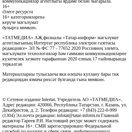
коммуникацияләр агентлыгы ярдәме белән чыгарыла.
16+
Әлеге ресурста
16+ категорияләренә
керүче мәгълүмат
булырга мөмкин.
«ТАТМЕДИА» АҖ филиалы «Татар-информ» мәгълүмат
агентлыгының Интертат республика электрон газетасы
редакциясе» ЭЛ № ФС 77 - 77652 2020 Россиянең элемтә,
мәгълүмати технологияләр һәм гаммәви коммуникацияләрне
күзәтчелек хезмәте тарафыннан 2020 елның 17 гыйнварында
теркәлгән
Материалларны тулысынча яки өлешчә куллану бары тик
редакциядән язмача рөхсәт булганда гына мөмкин.
© Сетевое издание Intertat. Учредитель АО «ТАТМЕДИА».
Адрес редакции: 420066, Республика Татарстан, г. Казань, ул.
Декабристов, д. 2. Телефон редакции: +7 (843) 222-0-999
(1304) Эл.почта редакции: infotat@tatar-inform.ru Главный
редактор Гареев Р.И. Настоящий ресурс может содержать
материалы 16+. СМИ зарегистрировано Федеральной
службой по надзору в сфере связи, информационных