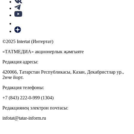
©2025 Intertat (Интертат)
«ТАТМЕДИА» акционерлык җәмгыяте
Редакция адресы:
420066, Татарстан Республикасы, Казан, Декабристлар ур.,
2нче йорт.
Редакция телефоны:
+7 (843) 222-0-999 (1304)
Редакциянең электрон почтасы:
infotat@tatar-inform.ru