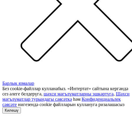
Барлык язмалар
Без cookie-файллар кулланабыз. «Интертат» сайтына кергәндә
сез әлеге белдерүгә,
шәхси мәгълүматларны эшкәртүгә
,
Шәхси
мәгълүматлар турындагы сәясәткә
һәм
Конфиденциальлек
сәясәте
нигезендә cookie файлларын куллануга ризалашасыз
Килешү