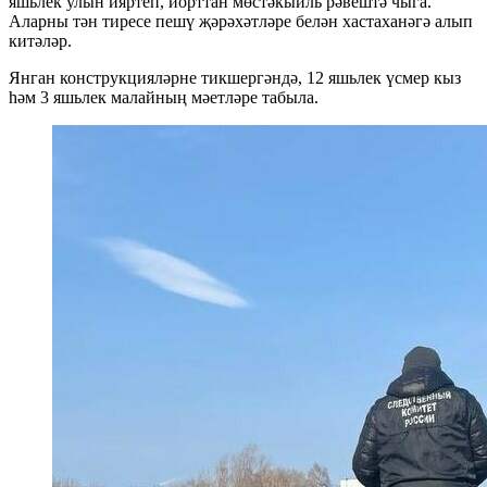
яшьлек улын ияртеп, йорттан мөстәкыйль рәвештә чыга.
Аларны тән тиресе пешү җәрәхәтләре белән хастаханәгә алып
китәләр.
Янган конструкцияләрне тикшергәндә, 12 яшьлек үсмер кыз
һәм 3 яшьлек малайның мәетләре табыла.