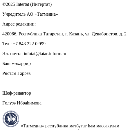
©2025 Intertat (Интертат)
Учредитель АО «Татмедиа»
Адрес редакции:
420066, Республика Татарстан, г. Казань, ул. Декабристов, д. 2
Тел.: +7 843 222 0 999
Эл. почта: infotat@tatar-inform.ru
Баш мөхәррир
Рөстәм Гәрәев
Шеф-редактор
Гөлүзә Ибраһимова
«Татмедиа» республика матбугат һәм массакүләм