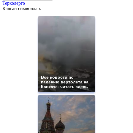
Теркәлергә
Калган символлар:
Все новости по
падению вертолета на
Кавказе: читать здесь