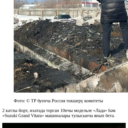
Фото: © ТР буенча Россия тикшерү комитеты
2 катлы йорт, ихатада торган 10нчы модельле «Лада» һәм
«Suzuki Grand Vitara» машиналары тулысынча янып бетә.