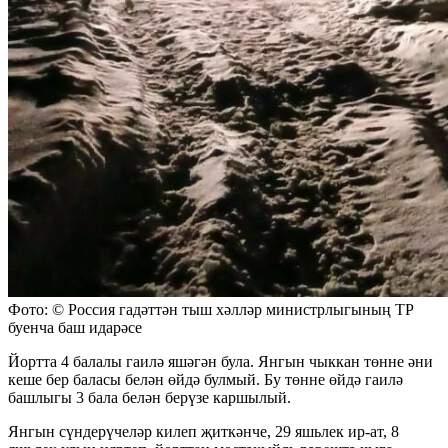
Фото: © Россия гадәттән тыш хәлләр министрлыгының ТР
буенча баш идарәсе
Йортта 4 балалы гаилә яшәгән була. Янгын чыккан төнне әни
кеше бер баласы белән өйдә булмый. Бу төнне өйдә гаилә
башлыгы 3 бала белән берүзе каршылый.
Янгын сүндерүчеләр килеп җиткәнче, 29 яшьлек ир-ат, 8