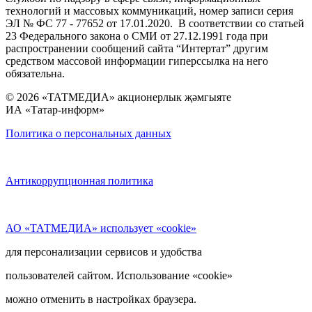
технологий и массовых коммуникаций, номер записи серия
ЭЛ № ФС 77 - 77652 от 17.01.2020. В соответствии со статьей
23 Федерального закона о СМИ от 27.12.1991 года при
распространении сообщений сайта “Интертат” другим
средством массовой информации гиперссылка на него
обязательна.
© 2026 «ТАТМЕДИА» акционерлык җәмгыяте
ИА «Татар-информ»
Политика о персональных данных
Антикоррупционная политика
АО «ТАТМЕДИА» использует «cookie»
для персонализации сервисов и удобства
пользователей сайтом. Использование «cookie»
можно отменить в настройках браузера.