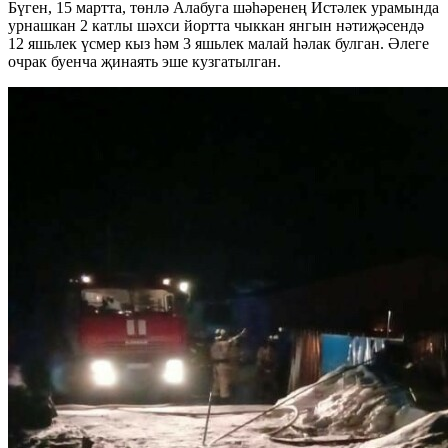
Бүген, 15 мартта, төнлә Алабуга шәһәренең Истәлек урамында
урнашкан 2 катлы шәхси йортта чыккан янгын нәтиҗәсендә
12 яшьлек үсмер кыз һәм 3 яшьлек малай һәлак булган. Әлеге
очрак буенча җинаять эше кузгатылган.