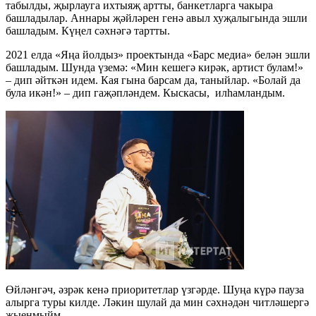
табылды, җырлауга ихтыяҗ артты, банкетларга чакыра
башладылар. Аннары җәйләрен генә авыл хуҗалыгында эшли
башладым. Күңел сәхнәгә тартты.
2021 елда «Яңа йолдыз» проектында «Барс медиа» белән эшли
башладым. Шунда үземә: «Мин кешегә кирәк, артист булам!»
– дип әйткән идем. Кая гына барсам да, таныйлар. «Болай да
була икән!» – дип гаҗәпләндем. Кыскасы, илһамландым.
Өйләнгәч, әзрәк кенә приоритетлар үзгәрде. Шуңа күрә пауза
алырга туры килде. Ләкин шулай да мин сәхнәдән читләшергә
җыенмыйм.