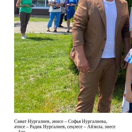
Самат Нургалиев, әнисе – Софья Нургалиева,
әтисе – Радик Нургалиев, сеңлесе – Айзилә, энесе
– Аяз