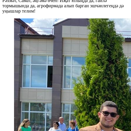
Рәхмәт, Самат, әңгәмә өчен! Иҗат юлыңда да, гаилә
тормышында да, агрофирмада алып барган эшчәнлегеңдә дә
уңышлар телим!