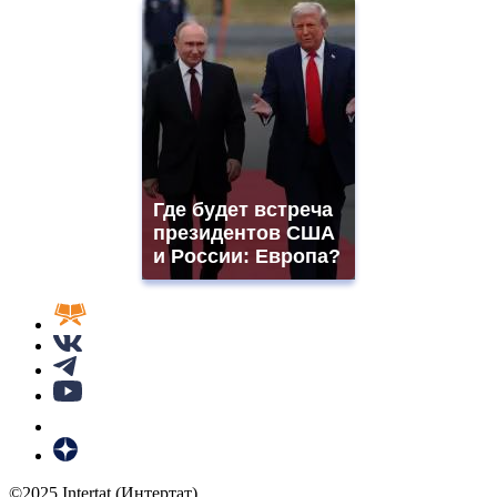
Где будет встреча
президентов США
и России: Европа?
©2025 Intertat (Интертат)