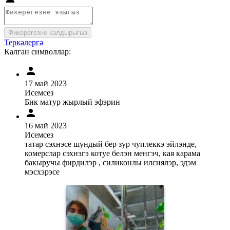
Фикерегезне калдырыгыз
Теркәлергә
Калган символлар:
17 май 2023
Исемсез
Бик матур жырлый эфэрин
16 май 2023
Исемсез
татар сэхнэсе шундый бер зур чуплеккэ эйлэнде,
комерслар сэхнэгэ котуе белэн менгэч, кая карама
бакыручы фирдилэр , силиконлы илсиялэр, эдэм
мэсхэрэсе