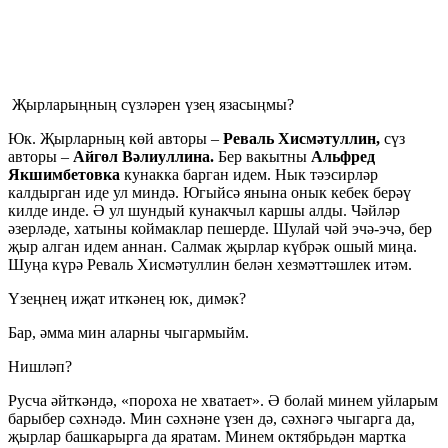
Җырларыңның сүзләрен үзең язасыңмы?
Юк. Җырларның көй авторы –
Реваль Хисмәтуллин,
сүз
авторы –
Айгөл Вәлиуллина.
Бер вакытны
Альфред
Якшимбетовка
кунакка барган идем. Нык тәэсирләр
калдырган иде ул миндә. Югыйсә янына онык кебек берәү
килде инде. Ә ул шундый кунакчыл каршы алды. Чәйләр
әзерләде, хатыны коймаклар пешерде. Шулай чәй эчә-эчә, бер
җыр алган идем аннан. Салмак җырлар күбрәк ошый миңа.
Шуңа күрә Реваль Хисмәтуллин белән хезмәттәшлек итәм.
Үзеңнең иҗат иткәнең юк, димәк?
Бар, әмма мин аларны чыгармыйм.
Нишләп?
Русча әйткәндә, «пороха не хватает». Ә болай минем уйларым
барыбер сәхнәдә. Мин сәхнәне үзен дә, сәхнәгә чыгарга да,
җырлар башкарырга да яратам. Минем октябрьдән мартка