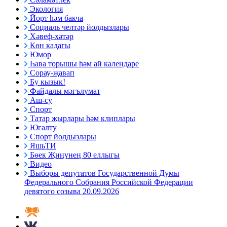
Экология
Йорт һәм бакча
Социаль челтәр йолдызлары
Хәвеф-хәтәр
Көн кадагы
Юмор
Һава торышы һәм ай календаре
Сорау-җавап
Бу кызык!
Файдалы мәгълүмат
Аш-су
Спорт
Татар җырлары һәм клиплары
Югалту
Спорт йолдызлары
ЯшьТИ
Бөек Җиңүнең 80 еллыгы
Видео
Выборы депутатов Государственной Думы
Федерального Собрания Российской Федерации
девятого созыва 20.09.2026