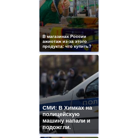
В магазинах России
ажиотаж из-за этого
продукта: что купить?
СМИ: В Химках на
полицейскую
машину напали и
подожгли.