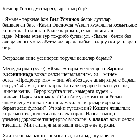
Кемнәр белән дуэтлар яздырганың бар?
«Ямьле» төркеме һәм
Вил Усманов
белән дуэтлар
башкарган бар. «Казан Экспо»да «Авыл хуҗалыгы хезмәткәре
көне»ндә Татарстан Рәисе каршында чыгыш ясаган
идек. Минем өчен зур тәҗрибә булды ул. «Ямьле» белән без
әле дә яхшы мөнәсәбәтләрдә, аралашабыз, алар үз киңәшләрен
бирә.
Эстрадада сине үсендереп торучы кешеләр бармы?
Менеджерлар (
көлә
). «Ямьле» төркеме үсендерә.
Зәринә
Хәсәншинада
вокал белән шөгыльләнәм. Ул – минем
остаз. «Продюсер юк», – дип әйтәбез дә, ә аның кирәге бармы
соң ул? «Самат, хайп кирәк, бар әле берәрсе белән сугыш», –
диюче кеше. «Берәр клубта эчеп, камерага күрен», –
диюче. Нәрсәгә кирәк ул? Син бит үз тормышың белән
яшәмисең. Нишләп хайпны, мәсәлән, картлар йортына
барып ясап булмый? Ул хайп түгелмени? Кешегә яхшылык
кирәкми шул, кешегә әшәкелек кирәк. Нәрсәгә миңа
үземнең дәрәҗәне төшерергә? Мәсәлән,
Салават
абый белән
талашып. Мин аның янына якын килергә дә куркам.
Хайп ясап мәшәкатьләнмәгәнгә, тиз арада күтәрелеп