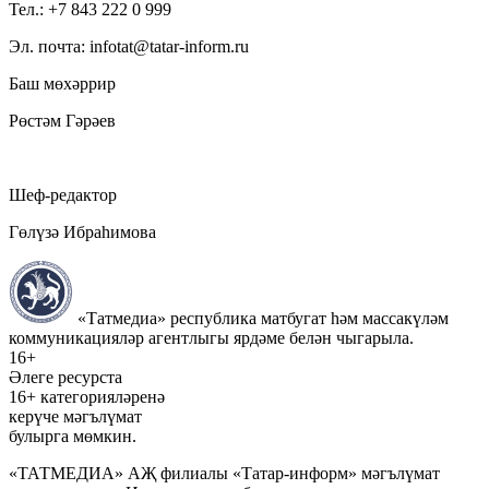
Тел.: +7 843 222 0 999
Эл. почта: infotat@tatar-inform.ru
Баш мөхәррир
Рөстәм Гәрәев
Шеф-редактор
Гөлүзә Ибраһимова
«Татмедиа» республика матбугат һәм массакүләм
коммуникацияләр агентлыгы ярдәме белән чыгарыла.
16+
Әлеге ресурста
16+ категорияләренә
керүче мәгълүмат
булырга мөмкин.
«ТАТМЕДИА» АҖ филиалы «Татар-информ» мәгълүмат