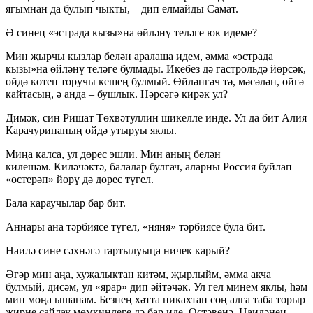
ягымнан да булып чыкты, – дип елмайды Самат.
Ә синең «эстрада кызы»на өйләнү теләге юк идеме?
Мин җырчы кызлар белән аралаша идем, әмма «эстрада
кызы»на өйләнү теләге булмады. Икебез дә гастрольдә йөрсәк,
өйдә көтеп торучы кешең булмый. Өйләнгәч тә, мәсәлән, өйгә
кайтасың, ә анда – бушлык. Нәрсәгә кирәк ул?
Димәк, син Ришат Төхвәтуллин шикелле инде. Ул да бит Алия
Карачуринаның өйдә утыруы яклы.
Миңа калса, ул дөрес эшли. Мин аның белән
килешәм. Киләчәктә, балалар булгач, аларны Россия буйлап
«өстерәп» йөрү дә дөрес түгел.
Бала караучылар бар бит.
Аннары ана тәрбиясе түгел, «няня» тәрбиясе була бит.
Наилә сине сәхнәгә тартылуыңа ничек карый?
Әгәр мин аңа, хуҗалыктан китәм, җырлыйм, әмма акча
булмый, дисәм, ул «ярар» дип әйтәчәк. Ул гел минем яклы, һәм
мин моңа ышанам. Безнең хәтта никахтан соң алга таба торыр
җирне сайлау мөмкинлеге дә бар иде. Өстәвенә, Наиләнең