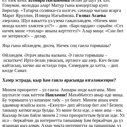
ел элек кенә.
Илмира Нәгыймова
белән дә шул ук хәл.
Гомумән, молодцы алар! Матур гына концертлар куеп
йөриләр. «Татарча солянка»га килгәч, сәхнәдә чыгыш ясарга
Марат Яруллин, Илмира Нәгыймова,
Гөлназ Асаева
әзерләнә. Шул вакытта үз-үземә гаҗәпләндем. «Ничек мин
монда килеп эләктем ул?!» – дим. «Барслардан» сорыйм: «Сез
ничек мине «топлар» янына керттегез?» Алар миңа: «Син бит
не затерялся!» – диләр.
Яңа гына өйләндем, дисең. Ничек соң гаилә тормышы?
Өйләндем. Әтрәч авылы кызына. Ә гаилә тормышы –
искиткеч! Иртә белән уянасың, иртәнге аш әзер. Кич белән
кайтасың, кичке аш өстәлдә тора. Симердем дә хәтта, – дип
көлде Самат.
Хәзер эстрада, кыр һәм гаилә арасында өзгәләнәсеңме?
Минем приоритет – ул гаилә. Аннары инде калганы. Мин
шулхәтле озак көттем
Наиләмне!
Мәхәббәтсез авыр иде миңа.
Бу тормышта үз кешеңне табу – ул бәхет. Минем аның өчен
адымнар ясыйсы килә. «Екнуло» дип әйтәләр бит әле? Безнең
танышу көтмәгәндә булды. Ул мине белә иде, ә мин аны – юк.
Кызлар белән бәйле минем 2 генә приоритетым булган иде. Ул
исә – беркайчан да интернетта танышмау һәм беркайчан да үз
ягыңнан кыз алмау. Ахыр чиктә интернетта да таныштым, үз