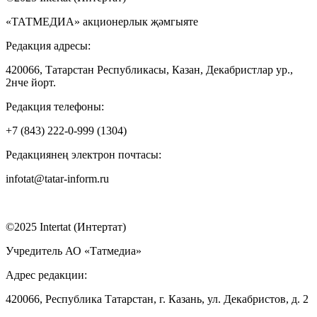
«ТАТМЕДИА» акционерлык җәмгыяте
Редакция адресы:
420066, Татарстан Республикасы, Казан, Декабристлар ур.,
2нче йорт.
Редакция телефоны:
+7 (843) 222-0-999 (1304)
Редакциянең электрон почтасы:
infotat@tatar-inform.ru
©2025 Intertat (Интертат)
Учредитель АО «Татмедиа»
Адрес редакции:
420066, Республика Татарстан, г. Казань, ул. Декабристов, д. 2