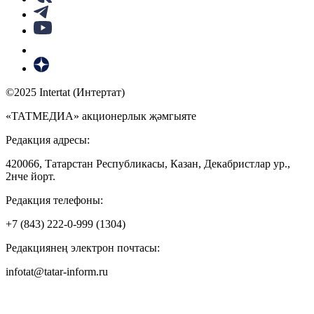
©2025 Intertat (Интертат)
«ТАТМЕДИА» акционерлык җәмгыяте
Редакция адресы:
420066, Татарстан Республикасы, Казан, Декабристлар ур.,
2нче йорт.
Редакция телефоны:
+7 (843) 222-0-999 (1304)
Редакциянең электрон почтасы:
infotat@tatar-inform.ru