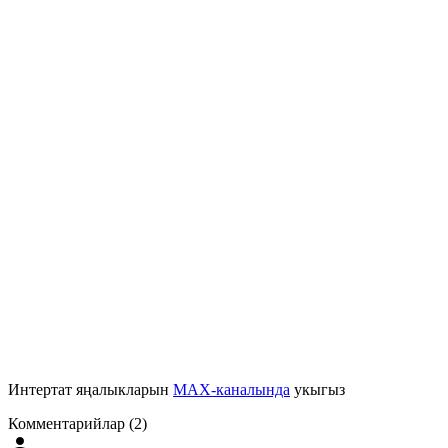
Интертат яңалыкларын
MAX-каналында
укыгыз
Комментарийлар (2)