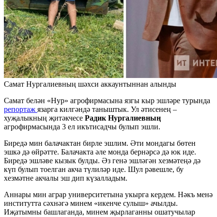
Самат Нургалиевның шәхси аккаунтыннан алынды
Самат белән «Нур» агрофирмасына язгы кыр эшләре турында
репортаж
язарга килгәндә таныштык. Ул әтисенең –
хуҗалыкның җитәкчесе
Радик Нургалиевның
агрофирмасында 3 ел икътисадчы булып эшли.
Биредә мин балачактан бирле эшлим. Әти мондагы бөтен
эшкә дә өйрәтте. Балачакта әле монда бернәрсә дә юк иде.
Биредә эшләве кызык булды. Әз генә эшләгән хезмәтеңә дә
күп булып тоелган акча түлиләр иде. Шул рәвешле, бу
хезмәтне акчалы эш дип күзалладым.
Аннары мин аграр университетына укырга кердем. Нәкъ менә
институтта сәхнәгә минем «икенче сулыш» ачылды.
Иҗатымны башлаганда, минем җырлаганны ошатучылар