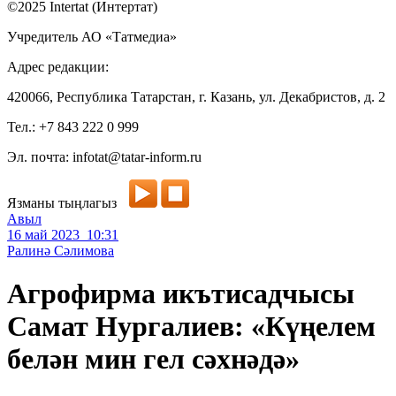
©2025 Intertat (Интертат)
Учредитель АО «Татмедиа»
Адрес редакции:
420066, Республика Татарстан, г. Казань, ул. Декабристов, д. 2
Тел.: +7 843 222 0 999
Эл. почта: infotat@tatar-inform.ru
Язманы тыңлагыз
Авыл
16 май 2023 10:31
Ралинә Сәлимова
Агрофирма икътисадчысы
Самат Нургалиев: «Күңелем
белән мин гел сәхнәдә»