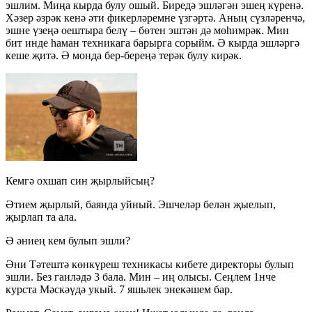
эшлим. Миңа кырда булу ошый. Биредә эшләгән эшең күренә.
Хәзер әзрәк кенә әти фикерләремне үзгәртә. Аның сүзләренчә,
эшне үзеңә оештыра белү – бөтен эштән дә мөһимрәк. Мин
бит инде һаман техникага барырга сорыйм. Ә кырда эшләргә
кеше җитә. Ә монда бер-береңә терәк булу кирәк.
Кемгә охшап син җырлыйсың?
Әтием җырлый, баянда уйный. Эшчеләр белән җыелып,
җырлап та ала.
Ә әниең кем булып эшли?
Әни Тәтештә көнкүреш техникасы кибете директоры булып
эшли. Без гаиләдә 3 бала. Мин – иң олысы. Сеңлем
1нче
курста Мәскәүдә укый. 7 яшьлек энекәшем бар.