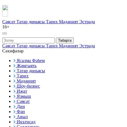
Сәясәт
Татар дөньясы
Тарих
Мәдәният
Эстрада
16+
Табарга
Сәясәт
Татар дөньясы
Тарих
Мәдәният
Эстрада
Сәхифәләр
Ясалма Фәһем
Җәмгыять
Татар дөньясы
Тарих
Мәдәният
Шоу-бизнес
Иҗат
Язмыш
Сәясәт
Дин
Фән
Авыл
Икътисад
Сәламәтлек