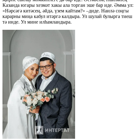
Казанда югары хезмәт хакы ала торган эше бар иде. Әмма ул:
«Нәрсәгә китәсең, әйдә, үзем кайтам?» –диде. Наилә соңгы
карарны миңа кабул итәргә калдыра. Ул шулай булырга тиеш
тә инде. Ул мине илһамландыра.