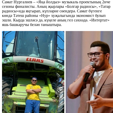
Самат Нургалиев – «Яңа йолдыз» музыкаль проектының 2нче
сезоны финалисты. Аның җырлары «Болгар радиосы», «Татар
радиосы»нда яңгырап, күпләрне сөендерә. Самат бүгенге
көндә Тәтеш районы «Нур» хуҗалыгында экономист булып
эшли. Кырда эшләсә дә, күңеле аның гел сәхнәдә. «Интертат»
яшь башкаручы белән таныштыра.