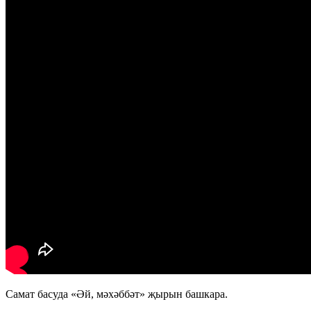
Самат басуда «Әй, мәхәббәт» җырын башкара.