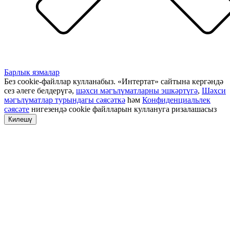
Барлык язмалар
Без cookie-файллар кулланабыз. «Интертат» сайтына кергәндә
сез әлеге белдерүгә,
шәхси мәгълүматларны эшкәртүгә
,
Шәхси
мәгълүматлар турындагы сәясәткә
һәм
Конфиденциальлек
сәясәте
нигезендә cookie файлларын куллануга ризалашасыз
Килешү