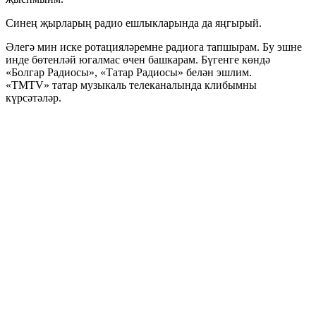
Синең җырларың радио ешлыкларында да яңгырый.
Әлегә мин иске ротацияләремне радиога тапшырам. Бу эшне
инде бөтенләй югалмас өчен башкарам. Бүгенге көндә
«Болгар Радиосы», «Татар Радиосы» белән эшлим.
«TMTV» татар музыкаль телеканалында клибымны
күрсәтәләр.