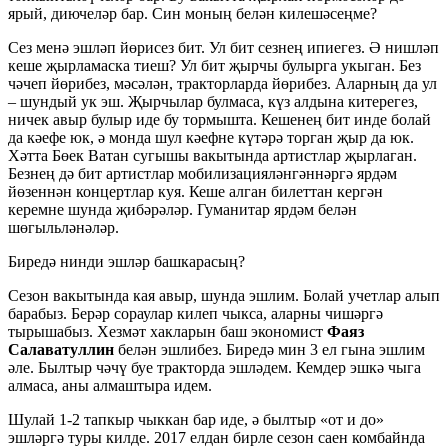
ярый, диючеләр бар. Син моның белән килешәсеңме?
Сез менә эшләп йөрисез бит. Ул бит сезнең ипиегез. Ә нишләп
кеше җырламаска тиеш? Ул бит җырчы булырга укыган. Без
чәчеп йөрибез, мәсәлән, тракторларда йөрибез. Аларның да ул
– шундый ук эш. Җырчылар булмаса, күз алдына китерегез,
ничек авыр булыр иде бу тормышта. Кешенең бит инде болай
да кәефе юк, ә монда шул кәефне күтәрә торган җыр да юк.
Хәтта Бөек Ватан сугышы вакытында артистлар җырлаган.
Безнең дә бит артистлар мобилизацияләнгәннәргә ярдәм
йөзеннән концертлар куя. Кеше алган билеттан кергән
керемне шунда җибәрәләр. Гуманитар ярдәм белән
шөгыльләнәләр.
Биредә нинди эшләр башкарасың?
Сезон вакытында кая авыр, шунда эшлим. Болай учетлар алып
барабыз. Берәр сораулар килеп чыкса, аларны чишәргә
тырышабыз. Хезмәт хакларын баш экономист
Фаяз
Салаватуллин
белән эшлибез. Биредә мин 3 ел гына эшлим
әле. Былтыр чәчү буе тракторда эшләдем. Кемдер эшкә чыга
алмаса, аны алмаштыра идем.
Шулай 1-2 тапкыр чыккан бар иде, ә былтыр «от и до»
эшләргә туры килде. 2017 елдан бирле сезон саен комбайнда