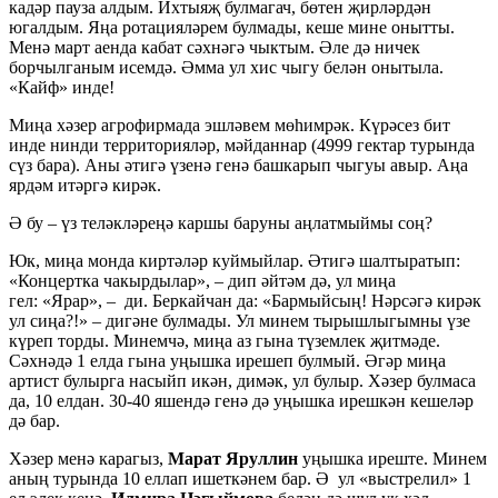
кадәр пауза алдым. Ихтыяҗ булмагач, бөтен җирләрдән
югалдым. Яңа ротацияләрем булмады, кеше мине онытты.
Менә март аенда кабат сәхнәгә чыктым. Әле дә ничек
борчылганым исемдә. Әмма ул хис чыгу белән онытыла.
«Кайф» инде!
Миңа хәзер агрофирмада эшләвем мөһимрәк. Күрәсез бит
инде нинди территорияләр, мәйданнар (4999 гектар турында
сүз бара). Аны әтигә үзенә генә башкарып чыгуы авыр. Аңа
ярдәм итәргә кирәк.
Ә бу – үз теләкләреңә каршы баруны аңлатмыймы соң?
Юк, миңа монда киртәләр куймыйлар. Әтигә шалтыратып:
«Концертка чакырдылар», – дип әйтәм дә, ул миңа
гел: «Ярар», – ди. Беркайчан да: «Бармыйсың! Нәрсәгә кирәк
ул сиңа?!» – дигәне булмады. Ул минем тырышлыгымны үзе
күреп торды. Минемчә, миңа аз гына түземлек җитмәде.
Сәхнәдә 1 елда гына уңышка ирешеп булмый. Әгәр миңа
артист булырга насыйп икән, димәк, ул булыр. Хәзер булмаса
да, 10 елдан. 30-40 яшендә генә дә уңышка ирешкән кешеләр
дә бар.
Хәзер менә карагыз,
Марат Яруллин
уңышка иреште. Минем
аның турында 10 еллап ишеткәнем бар. Ә ул «выстрелил» 1