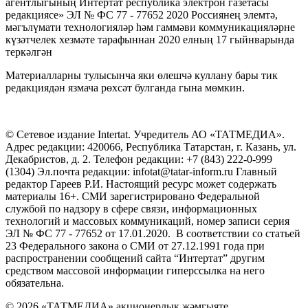
агентлыгының Интертат республика электрон газетасы
редакциясе» ЭЛ № ФС 77 - 77652 2020 Россиянең элемтә,
мәгълүмати технологияләр һәм гаммәви коммуникацияләрне
күзәтчелек хезмәте тарафыннан 2020 елның 17 гыйнварында
теркәлгән
Материалларны тулысынча яки өлешчә куллану бары тик
редакциядән язмача рөхсәт булганда гына мөмкин.
© Сетевое издание Intertat. Учредитель АО «ТАТМЕДИА».
Адрес редакции: 420066, Республика Татарстан, г. Казань, ул.
Декабристов, д. 2. Телефон редакции: +7 (843) 222-0-999
(1304) Эл.почта редакции: infotat@tatar-inform.ru Главный
редактор Гареев Р.И. Настоящий ресурс может содержать
материалы 16+. СМИ зарегистрировано Федеральной
службой по надзору в сфере связи, информационных
технологий и массовых коммуникаций, номер записи серия
ЭЛ № ФС 77 - 77652 от 17.01.2020. В соответствии со статьей
23 Федерального закона о СМИ от 27.12.1991 года при
распространении сообщений сайта “Интертат” другим
средством массовой информации гиперссылка на него
обязательна.
© 2026 «ТАТМЕДИА» акционерлык җәмгыяте