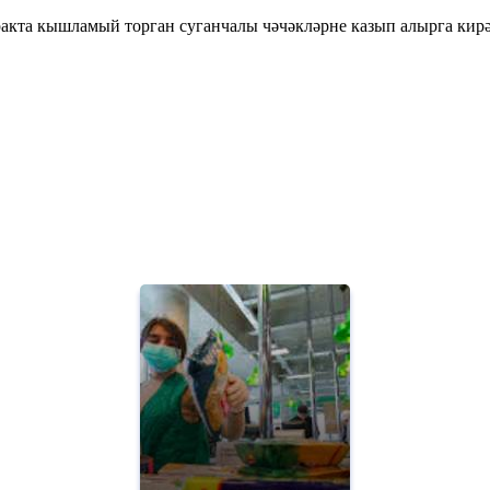
акта кышламый торган суганчалы чәчәкләрне казып алырга кирә