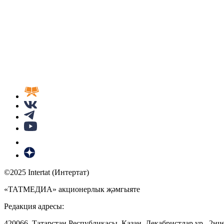
©2025 Intertat (Интертат)
«ТАТМЕДИА» акционерлык җәмгыяте
Редакция адресы:
420066, Татарстан Республикасы, Казан, Декабристлар ур., 2нче