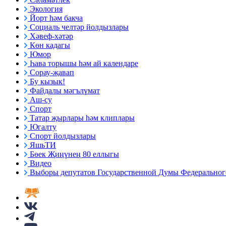
Экология
Йорт һәм бакча
Социаль челтәр йолдызлары
Хәвеф-хәтәр
Көн кадагы
Юмор
Һава торышы һәм ай календаре
Сорау-җавап
Бу кызык!
Файдалы мәгълүмат
Аш-су
Спорт
Татар җырлары һәм клиплары
Югалту
Спорт йолдызлары
ЯшьТИ
Бөек Җиңүнең 80 еллыгы
Видео
Выборы депутатов Государственной Думы Федерального