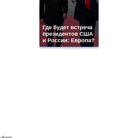
Где будет встреча
президентов США
и России: Европа?
 йорт.