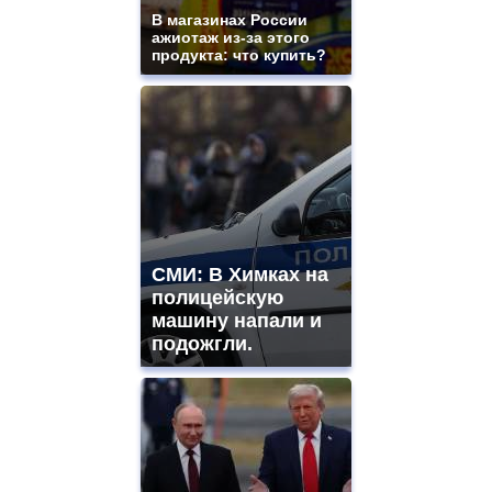
В магазинах России
ажиотаж из-за этого
продукта: что купить?
СМИ: В Химках на
полицейскую
машину напали и
подожгли.