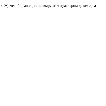
к. Җимеш бирми торган, авыру агач-куакларны да кисәргә