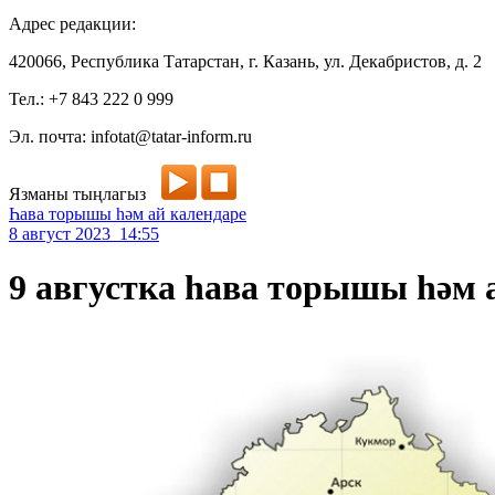
Адрес редакции:
420066, Республика Татарстан, г. Казань, ул. Декабристов, д. 2
Тел.: +7 843 222 0 999
Эл. почта: infotat@tatar-inform.ru
Язманы тыңлагыз
Һава торышы һәм ай календаре
8 август 2023 14:55
9 августка һава торышы һәм 