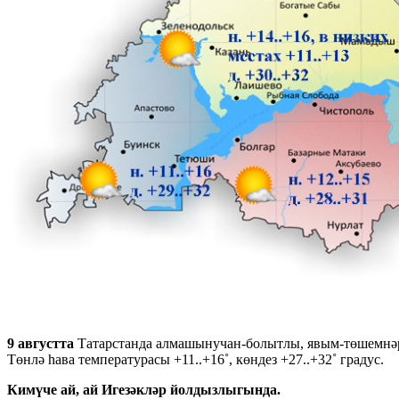
9 августта
Татарстанда алмашынучан-болытлы, явым-төшемнәрсе
Төнлә һава температурасы +11..+16˚, көндез +27..+32˚ градус.
Кимүче ай, ай Игезәкләр йолдызлыгында.