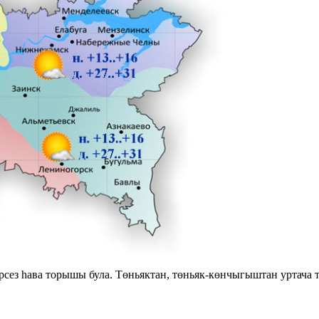
з һава торышы була. Төньяктан, төньяк-көнчыгыштан уртача ти