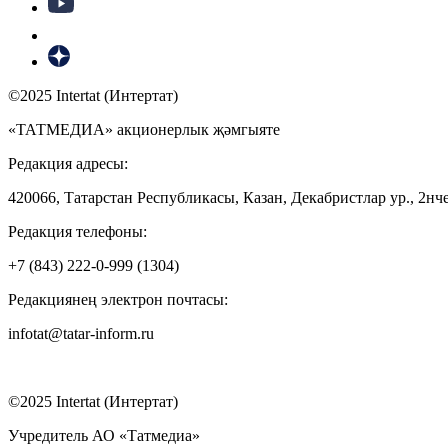
©2025 Intertat (Интертат)
«ТАТМЕДИА» акционерлык җәмгыяте
Редакция адресы:
420066, Татарстан Республикасы, Казан, Декабристлар ур., 2нче
Редакция телефоны:
+7 (843) 222-0-999 (1304)
Редакциянең электрон почтасы:
infotat@tatar-inform.ru
©2025 Intertat (Интертат)
Учредитель АО «Татмедиа»