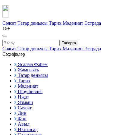
Сәясәт
Татар дөньясы
Тарих
Мәдәният
Эстрада
16+
Табарга
Сәясәт
Татар дөньясы
Тарих
Мәдәният
Эстрада
Сәхифәләр
Ясалма Фәһем
Җәмгыять
Татар дөньясы
Тарих
Мәдәният
Шоу-бизнес
Иҗат
Язмыш
Сәясәт
Дин
Фән
Авыл
Икътисад
Сәламәтлек