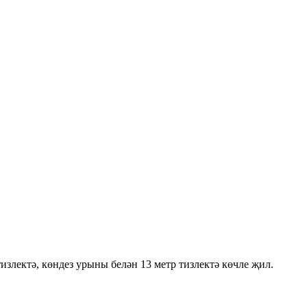
злектә, көндез урыны белән 13 метр тизлектә көчле җил.