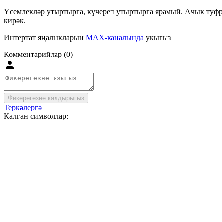
Үсемлекләр утыртырга, күчереп утыртырга ярамый. Ачык туфр
кирәк.
Интертат яңалыкларын
MAX-каналында
укыгыз
Комментарийлар (0)
Фикерегезне калдырыгыз
Теркәлергә
Калган символлар: