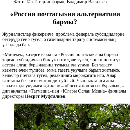
Фото: © «Татар-информ», Владимир Васильев
«Россия почтасы»на альтернатива
бармы?
Журналистлар фикеренчә, проблема федераль субсидияләрне
бетерүдә генә түгел, ә газеталарны тарату системасының
үзендә дә бар.
«Минемчә, хәзерге вакытта «Россия почтасы» аша бирелә
торган субсидияләр бик үк нәтиҗәле түгел, чөнки почта үз
өстенә алган бурычларны тулысынча үтәми. Без тарату
хезмәте өчен түлибез, әмма газета укучыга барып җитмәсә,
кешеләр почтага түгел, редакциягә мөрәҗәгать итә. Алар
газетаны без китермәгән дип уйлый. Чынлыкта исә аны
вакытында укучыга җиткерү – «Россия почтасы» бурычы», –
дип аңлатты «Татмедиа»нең «Югары Ослан Медиа» филиалы
директоры
Нөсрәт Муфталиев
.