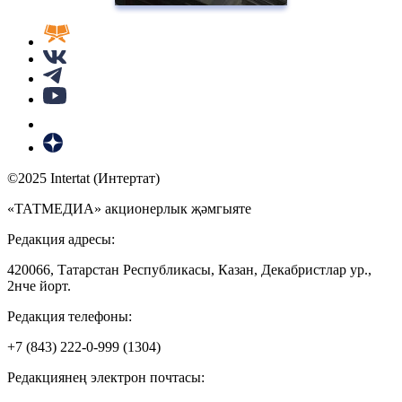
©2025 Intertat (Интертат)
«ТАТМЕДИА» акционерлык җәмгыяте
Редакция адресы:
420066, Татарстан Республикасы, Казан, Декабристлар ур.,
2нче йорт.
Редакция телефоны:
+7 (843) 222-0-999 (1304)
Редакциянең электрон почтасы: