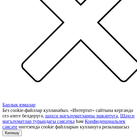
Барлык язмалар
Без cookie-файллар кулланабыз. «Интертат» сайтына кергәндә
сез әлеге белдерүгә,
шәхси мәгълүматларны эшкәртүгә
,
Шәхси
мәгълүматлар турындагы сәясәткә
һәм
Конфиденциальлек
сәясәте
нигезендә cookie файлларын куллануга ризалашасыз
Килешү