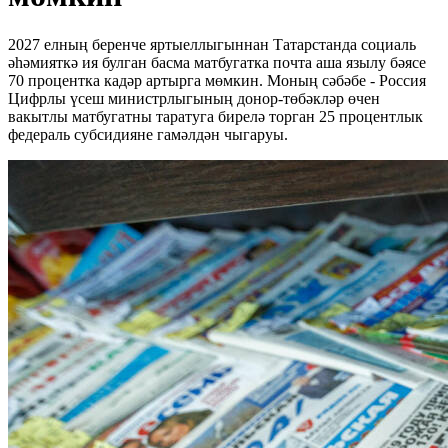
2027 елның беренче яртыеллыгыннан Татарстанда социаль
әһәмияткә ия булган басма матбугатка почта аша язылу бәясе
70 процентка кадәр артырга мөмкин. Моның сәбәбе - Россия
Цифрлы үсеш министрлыгының донор-төбәкләр өчен
вакытлы матбугатны таратуга бирелә торган 25 процентлык
федераль субсидияне гамәлдән чыгаруы.