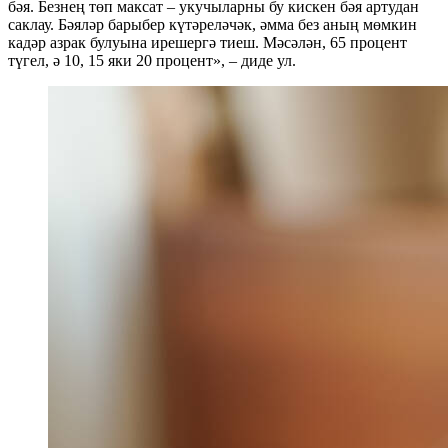
бәя. Безнең төп максат – укучыларны бу кискен бәя артудан
саклау. Бәяләр барыбер күтәреләчәк, әмма без аның мөмкин
кадәр азрак булуына ирешергә тиеш. Мәсәлән, 65 процент
түгел, ә 10, 15 яки 20 процент», – диде ул.