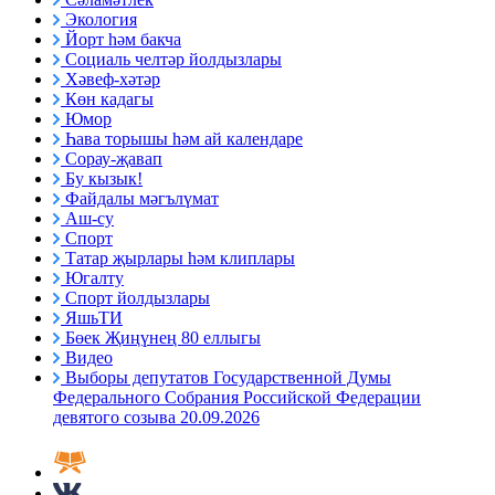
Экология
Йорт һәм бакча
Социаль челтәр йолдызлары
Хәвеф-хәтәр
Көн кадагы
Юмор
Һава торышы һәм ай календаре
Сорау-җавап
Бу кызык!
Файдалы мәгълүмат
Аш-су
Спорт
Татар җырлары һәм клиплары
Югалту
Спорт йолдызлары
ЯшьТИ
Бөек Җиңүнең 80 еллыгы
Видео
Выборы депутатов Государственной Думы
Федерального Собрания Российской Федерации
девятого созыва 20.09.2026