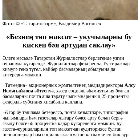
Фото: © «Татар-информ», Владимир Васильев
«Безнең төп максат – укучыларны бу
кискен бәя артудан саклау»
Әлеге мәсьәлә Татарстан Журналистлар берлегендә узган
очрашуда күтәрелде. Журналистлар фикеренчә, бу тиражлар
кимүгә генә түгел, кайбер басмаларның ябылуына да
китерергә мөмкин.
«Татмедиа» акционерлык җәмгыятенең медиадиректоры
Алсу
Исмәгыйлова
әйтүенчә, хәзер социаль әһәмияткә ия булган
басмаларны почта аша тарату чыгымнарының 25 проценты
федераль субсидия хисабына каплана.
«Әгәр бу ташлама бетерелсә, почта хезмәтләре, типография
чыгымнары һәм газеталар чыгару бәясе арту белән бергә
язылу бәясе 66 процентка кадәр күтәрелергә мөмкин. Бу –
газета-журналларның төп максатчан аудиториясе булган
пенсионерлар һәм социаль якланмаган катлам өчен бик зур