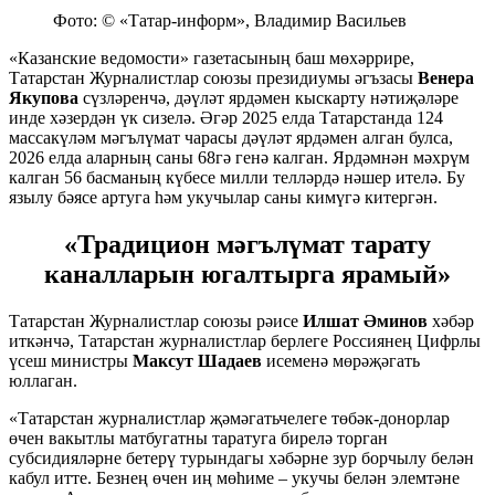
Фото: © «Татар-информ», Владимир Васильев
«Казанские ведомости» газетасының баш мөхәррире,
Татарстан Журналистлар союзы президиумы әгъзасы
Венера
Якупова
сүзләренчә, дәүләт ярдәмен кыскарту нәтиҗәләре
инде хәзердән үк сизелә. Әгәр 2025 елда Татарстанда 124
массакүләм мәгълүмат чарасы дәүләт ярдәмен алган булса,
2026 елда аларның саны 68гә генә калган. Ярдәмнән мәхрүм
калган 56 басманың күбесе милли телләрдә нәшер ителә. Бу
язылу бәясе артуга һәм укучылар саны кимүгә китергән.
«Традицион мәгълүмат тарату
каналларын югалтырга ярамый»
Татарстан Журналистлар союзы рәисе
Илшат Әминов
хәбәр
иткәнчә, Татарстан журналистлар берлеге Россиянең Цифрлы
үсеш министры
Максут Шадаев
исеменә мөрәҗәгать
юллаган.
«Татарстан журналистлар җәмәгатьчелеге төбәк-донорлар
өчен вакытлы матбугатны таратуга бирелә торган
субсидияләрне бетерү турындагы хәбәрне зур борчылу белән
кабул итте. Безнең өчен иң мөһиме – укучы белән элемтәне