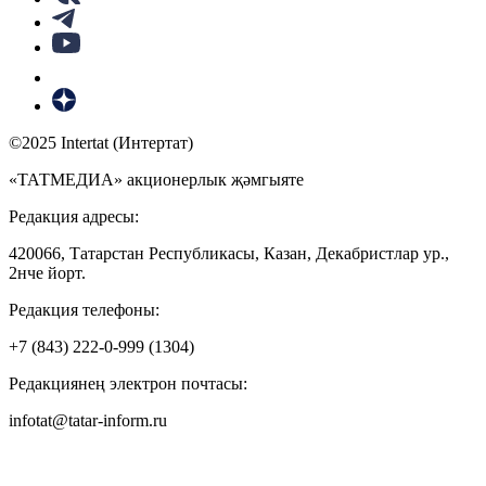
©2025 Intertat (Интертат)
«ТАТМЕДИА» акционерлык җәмгыяте
Редакция адресы:
420066, Татарстан Республикасы, Казан, Декабристлар ур.,
2нче йорт.
Редакция телефоны:
+7 (843) 222-0-999 (1304)
Редакциянең электрон почтасы:
infotat@tatar-inform.ru