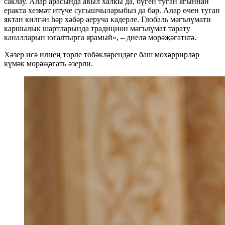
саклау. Алар арасында авыл халкы да, бүген туган ягыннан
еракта хезмәт итүче сугышчыларыбыз да бар. Алар өчен туган
яктан килгән һәр хәбәр аеруча кадерле. Глобаль мәгълүмати
каршылык шартларында традицион мәгълүмат тарату
каналларын югалтырга ярамый», – диелә мөрәҗәгатьтә.
Хәзер исә илнең төрле төбәкләрендәге баш мөхәррирләр
күмәк мөрәҗәгать әзерли.