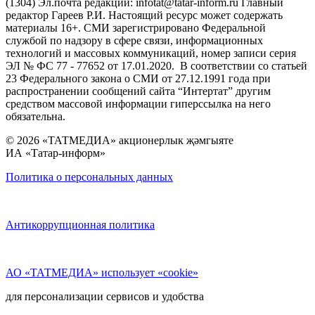
(1304) Эл.почта редакции: infotat@tatar-inform.ru Главный
редактор Гареев Р.И. Настоящий ресурс может содержать
материалы 16+. СМИ зарегистрировано Федеральной
службой по надзору в сфере связи, информационных
технологий и массовых коммуникаций, номер записи серия
ЭЛ № ФС 77 - 77652 от 17.01.2020. В соответствии со статьей
23 Федерального закона о СМИ от 27.12.1991 года при
распространении сообщений сайта “Интертат” другим
средством массовой информации гиперссылка на него
обязательна.
© 2026 «ТАТМЕДИА» акционерлык җәмгыяте
ИА «Татар-информ»
Политика о персональных данных
Антикоррупционная политика
АО «ТАТМЕДИА» использует «cookie»
для персонализации сервисов и удобства