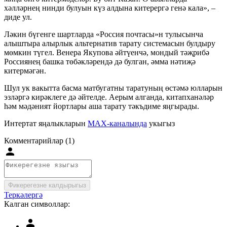
хәлләрнең нинди булуын күз алдына китерергә генә кала», –
диде ул.
Ләкин бүгенге шартларда «Россия почтасы»н тулысынча
алыштыра алырлык альтернатив тарату системасын булдыру
мөмкин түгел. Венера Якупова әйтүенчә, мондый тәҗрибә
Россиянең башка төбәкләрендә дә булган, әмма нәтиҗә
китермәгән.
Шул ук вакытта басма матбугатны таратуның өстәмә юлларын
эзләргә кирәклеге дә әйтелде. Аерым алганда, китапханәләр
һәм мәдәният йортлары аша тарату тәкъдиме яңгырады.
Интертат яңалыкларын
MAX-каналында
укыгыз
Комментарийлар (1)
Фикерегезне калдырыгыз
Теркәлергә
Калган символлар: