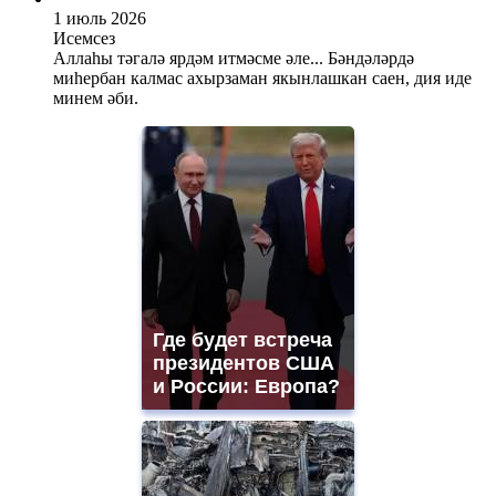
1 июль 2026
Исемсез
Аллаһы тәгалә ярдәм итмәсме әле... Бәндәләрдә
миһербан калмас ахырзаман якынлашкан саен, дия иде
минем әби.
Где будет встреча
президентов США
и России: Европа?