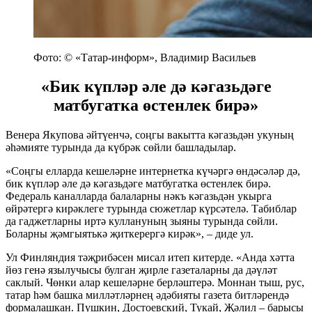
Фото: © «Татар-информ», Владимир Васильев
«Бик күпләр әле дә кәгазьдәге
матбугатка өстенлек бирә»
Венера Якупова әйтүенчә, соңгы вакытта кәгазьдән укуның
әһәмияте турында да күбрәк сөйли башладылар.
«Соңгы елларда кешеләрне интернетка күчәргә өндәсәләр дә,
бик күпләр әле дә кәгазьдәге матбугатка өстенлек бирә.
Федераль каналларда балаларны нәкъ кәгазьдән укырга
өйрәтергә кирәклеге турында сюжетлар күрсәтелә. Табиблар
да гаджетларны иртә куллануның зыяны турында сөйли.
Боларны җәмгыятькә җиткерергә кирәк», – диде ул.
Ул Финляндия тәҗрибәсен мисал итеп китерде. «Анда хәтта
йөз генә язылучысы булган җирле газеталарны да дәүләт
саклый. Чөнки алар кешеләрне берләштерә. Моннан тыш, рус,
татар һәм башка милләтләрнең әдәбияты газета битләрендә
формалашкан. Пушкин, Достоевский, Тукай, Җәлил – барысы