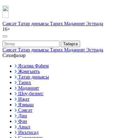
Сәясәт
Татар дөньясы
Тарих
Мәдәният
Эстрада
16+
Табарга
Сәясәт
Татар дөньясы
Тарих
Мәдәният
Эстрада
Сәхифәләр
Ясалма Фәһем
Җәмгыять
Татар дөньясы
Тарих
Мәдәният
Шоу-бизнес
Иҗат
Язмыш
Сәясәт
Дин
Фән
Авыл
Икътисад
Сәламәтлек