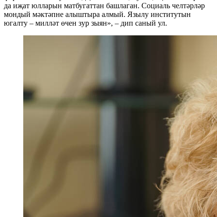
да иҗат юлларын матбугаттан башлаган. Социаль челтәрләр
мондый мәктәпне алыштыра алмый. Язылу институтын
югалту – милләт өчен зур зыян», – дип саный ул.