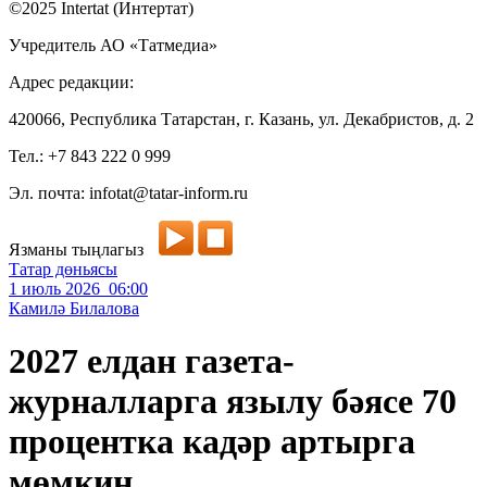
©2025 Intertat (Интертат)
Учредитель АО «Татмедиа»
Адрес редакции:
420066, Республика Татарстан, г. Казань, ул. Декабристов, д. 2
Тел.: +7 843 222 0 999
Эл. почта: infotat@tatar-inform.ru
Язманы тыңлагыз
Татар дөньясы
1 июль 2026 06:00
Камилә Билалова
2027 елдан газета-
журналларга язылу бәясе 70
процентка кадәр артырга
мөмкин