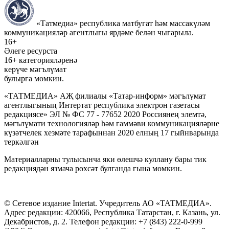
«Татмедиа» республика матбугат һәм массакүләм
коммуникацияләр агентлыгы ярдәме белән чыгарыла.
16+
Әлеге ресурста
16+ категорияләренә
керүче мәгълүмат
булырга мөмкин.
«ТАТМЕДИА» АҖ филиалы «Татар-информ» мәгълүмат
агентлыгының Интертат республика электрон газетасы
редакциясе» ЭЛ № ФС 77 - 77652 2020 Россиянең элемтә,
мәгълүмати технологияләр һәм гаммәви коммуникацияләрне
күзәтчелек хезмәте тарафыннан 2020 елның 17 гыйнварында
теркәлгән
Материалларны тулысынча яки өлешчә куллану бары тик
редакциядән язмача рөхсәт булганда гына мөмкин.
© Сетевое издание Intertat. Учредитель АО «ТАТМЕДИА».
Адрес редакции: 420066, Республика Татарстан, г. Казань, ул.
Декабристов, д. 2. Телефон редакции: +7 (843) 222-0-999