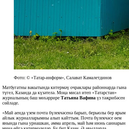
Фото: © «Татар-информ», Салават Камалетдинов
Матбугатны вакытында китермәү очраклары районнарда гына
түгел, Казанда да күзәтелә. Моңа мисал итеп «Татарстан»
журналының баш мөхәррире
Татьяна Вафина
үз тәҗрибәсен
сөйләде.
«Май аенда үзем почта бүлекчәсенә барып, берьюлы бер ярым
айлык журналларымны алып кайттым. Почта бүлекчәсе өем
янында гына урнашкан, әмма апрель, май һәм июнь саннарын
миңа өйгә китермәделәр. Бу бит Казан. Ә авылларда