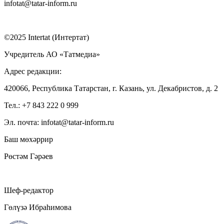
infotat@tatar-inform.ru
©2025 Intertat (Интертат)
Учредитель АО «Татмедиа»
Адрес редакции:
420066, Республика Татарстан, г. Казань, ул. Декабристов, д. 2
Тел.: +7 843 222 0 999
Эл. почта: infotat@tatar-inform.ru
Баш мөхәррир
Рөстәм Гәрәев
Шеф-редактор
Гөлүзә Ибраһимова