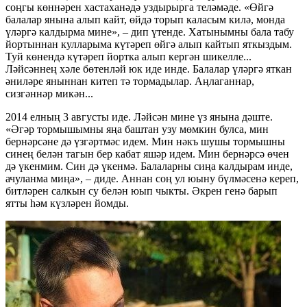
соңгы көннәрен хастаханәдә уздырырга теләмәде. «Өйгә
балалар янына алып кайт, өйдә торып каласым килә, монда
үләргә калдырма мине», – дип үтенде. Хатынымны бала табу
йортыннан кулларыма күтәреп өйгә алып кайтып яткыздым.
Туй көнендә күтәреп йортка алып кергән шикелле...
Ләйсәннең хәле бөтенләй юк иде инде. Балалар үләргә яткан
әниләре яныннан китеп тә тормадылар. Аңлаганнар,
сизгәннәр микән...
2014 елның 3 августы иде. Ләйсән мине үз янына дәште.
«Әгәр тормышымны яңа баштан узу мөмкин булса, мин
бернәрсәне дә үзгәртмәс идем. Мин нәкъ шушы тормышны
синең белән тагын бер кабат яшәр идем. Мин бернәрсә өчен
дә үкенмим. Син дә үкенмә. Балаларны сиңа калдырам инде,
ачуланма миңа», – диде. Аннан соң ул юыну бүлмәсенә кереп,
битләрен салкын су белән юып чыкты. Әкрен генә барып
ятты һәм күзләрен йомды.