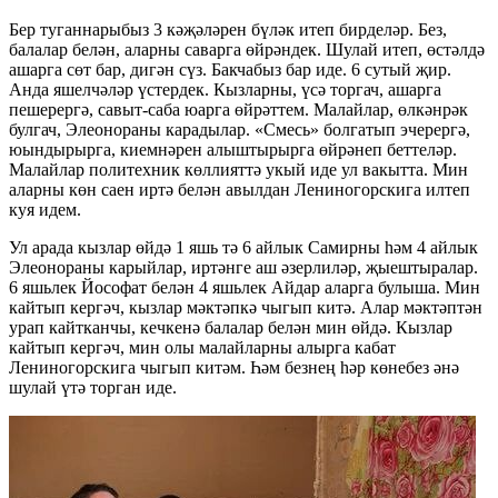
Бер туганнарыбыз 3 кәҗәләрен бүләк итеп бирделәр. Без,
балалар белән, аларны саварга өйрәндек. Шулай итеп, өстәлдә
ашарга сөт бар, дигән сүз. Бакчабыз бар иде. 6 сутый җир.
Анда яшелчәләр үстердек. Кызларны, үсә торгач, ашарга
пешерергә, савыт-саба юарга өйрәттем. Малайлар, өлкәнрәк
булгач, Элеонораны карадылар. «Смесь» болгатып эчерергә,
юындырырга, киемнәрен алыштырырга өйрәнеп беттеләр.
Малайлар политехник көллияттә укый иде ул вакытта. Мин
аларны көн саен иртә белән авылдан Лениногорскига илтеп
куя идем.
Ул арада кызлар өйдә 1 яшь тә 6 айлык Самирны һәм 4 айлык
Элеонораны карыйлар, иртәнге аш әзерлиләр, җыештыралар.
6 яшьлек Йософат белән 4 яшьлек Айдар аларга булыша. Мин
кайтып кергәч, кызлар мәктәпкә чыгып китә. Алар мәктәптән
урап кайтканчы, кечкенә балалар белән мин өйдә. Кызлар
кайтып кергәч, мин олы малайларны алырга кабат
Лениногорскига чыгып китәм. Һәм безнең һәр көнебез әнә
шулай үтә торган иде.