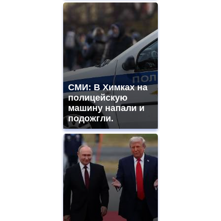
СМИ: В Химках на
полицейскую
машину напали и
подожгли.