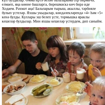
күп булдылар. Әмма иртә белән балаларыма сер бирмичә,
елмаеп, яңа көнне башларга, бирешмәскә көч бирә иде
Ходаем. Рәхмәт аңа! Балаларым тырыш, акыллы, тәрбияле
булып үстеләр. Яхшы укыдылар, көндәлекләрендә «4» һәм «5»
кенә булды. Куллары эш белеп үсте, тормышка яраклы
кешеләр булдылар. Мин яхшы кешеләр үстердем, дип саныйм.