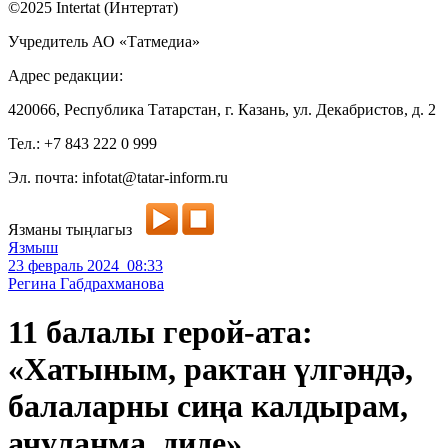
©2025 Intertat (Интертат)
Учредитель АО «Татмедиа»
Адрес редакции:
420066, Республика Татарстан, г. Казань, ул. Декабристов, д. 2
Тел.: +7 843 222 0 999
Эл. почта: infotat@tatar-inform.ru
Язманы тыңлагыз
Язмыш
23 февраль 2024 08:33
Регина Габдрахманова
11 балалы герой-ата:
«Хатыным, рактан үлгәндә,
балаларны сиңа калдырам,
ачуланма, диде»