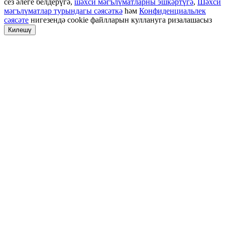
сез әлеге белдерүгә,
шәхси мәгълүматларны эшкәртүгә
,
Шәхси
мәгълүматлар турындагы сәясәткә
һәм
Конфиденциальлек
сәясәте
нигезендә cookie файлларын куллануга ризалашасыз
Килешү