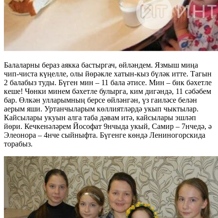
Балаларны бераз аякка бастыргач, өйләндем. Язмыш миңа
чип-чиста күңелле, олы йөрәкле хатын-кыз бүләк итте. Тагын
2 балабыз туды. Бүген мин – 11 бала әтисе. Мин – бик бәхетле
кеше! Чөнки минем бәхетле булырга, ким дигәндә, 11 сәбәбем
бар. Өлкән улларымның берсе өйләнгән, үз гаиләсе белән
аерым яши. Уртанчыларым көллиятләрдә укып чыктылар.
Кайсылары укуын алга таба дәвам итә, кайсылары эшләп
йөри. Кечкенәләрем Йософат 9нчыда укый, Самир – 7нчедә, ә
Элеонора – 4нче сыйныфта. Бүгенге көндә Лениногорскида
торабыз.