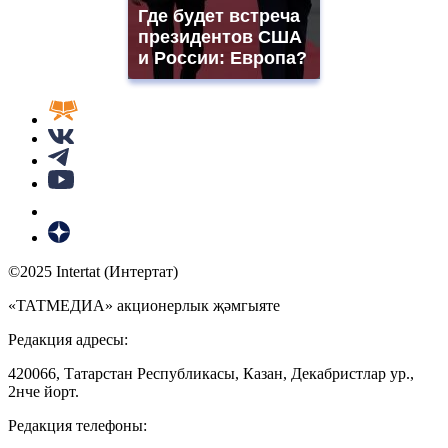
Где будет встреча
президентов США
и России: Европа?
©2025 Intertat (Интертат)
«ТАТМЕДИА» акционерлык җәмгыяте
Редакция адресы:
420066, Татарстан Республикасы, Казан, Декабристлар ур.,
2нче йорт.
Редакция телефоны: