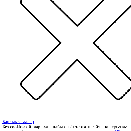
Барлык язмалар
Без cookie-файллар кулланабыз. «Интертат» сайтына кергәндә