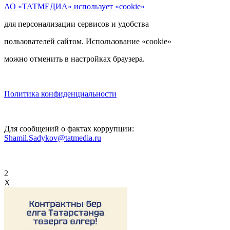
АО «ТАТМЕДИА» использует «cookie»
для персонализации сервисов и удобства
пользователей сайтом. Использование «cookie»
можно отменить в настройках браузера.
Политика конфиденциальности
Для сообщений о фактах коррупции:
Shamil.Sadykov@tatmedia.ru
2
X