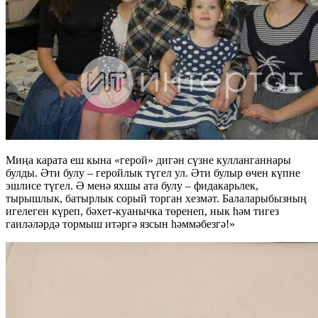
Миңа карата еш кына «герой» дигән сүзне кулланганнары
булды. Әти булу – геройлык түгел ул. Әти булыр өчен күпне
эшлисе түгел. Ә менә яхшы ата булу – фидакарьлек,
тырышлык, батырлык сорый торган хезмәт. Балаларыбызның
игелеген күреп, бәхет-куанычка төренеп, нык һәм тигез
гаиләләрдә тормыш итәргә язсын һәммәбезгә!»