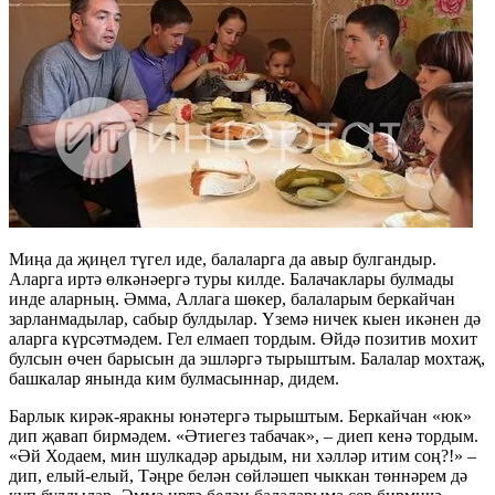
Миңа да җиңел түгел иде, балаларга да авыр булгандыр.
Аларга иртә өлкәнәергә туры килде. Балачаклары булмады
инде аларның. Әмма, Аллага шөкер, балаларым беркайчан
зарланмадылар, сабыр булдылар. Үземә ничек кыен икәнен дә
аларга күрсәтмәдем. Гел елмаеп тордым. Өйдә позитив мохит
булсын өчен барысын да эшләргә тырыштым. Балалар мохтаҗ,
башкалар янында ким булмасыннар, дидем.
Барлык кирәк-яракны юнәтергә тырыштым. Беркайчан «юк»
дип җавап бирмәдем. «Әтиегез табачак», – диеп кенә тордым.
«Әй Ходаем, мин шулкадәр арыдым, ни хәлләр итим соң?!» –
дип, елый-елый, Тәңре белән сөйләшеп чыккан төннәрем дә