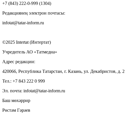
+7 (843) 222-0-999 (1304)
Редакциянең электрон почтасы:
infotat@tatar-inform.ru
©2025 Intertat (Интертат)
Учредитель АО «Татмедиа»
Адрес редакции:
420066, Республика Татарстан, г. Казань, ул. Декабристов, д. 2
Тел.: +7 843 222 0 999
Эл. почта: infotat@tatar-inform.ru
Баш мөхәррир
Рөстәм Гәрәев