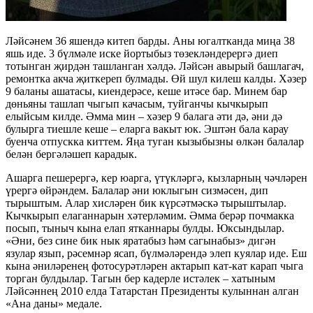
Ләйсәнем 36 яшендә китеп барды. Аны югалтканда миңа 38
яшь иде. 3 бүлмәле иске йортыбыз төзекләндерергә диеп
тотынган җирдән ташланган хәлдә. Ләйсән авырый башлагач,
ремонтка акча җиткереп булмады. Өй шул килеш калды. Хәзер
9 баланы ашатасы, киендерәсе, кеше итәсе бар. Минем бар
дөньяны ташлап чыгып качасым, туйганчы кычкырып
елыйсым килде. Әмма мин – хәзер 9 балага әти дә, әни дә
булырга тиешле кеше – еларга вакыт юк. Эштән бала карау
буенча отпускка киттем. Яңа туган кызыбызны өлкән балалар
белән бергәләшеп карадык.
Ашарга пешерергә, кер юарга, үтүкләргә, кызларның чәчләрен
үрергә өйрәндем. Балалар әни юклыгын сизмәсен, дип
тырыштым. Алар хисләрен бик күрсәтмәскә тырыштылар.
Кычкырып елаганнарын хәтерләмим. Әмма берәр почмакка
посып, тыныч кына елап ятканнары булды. Юксындылар.
«Әни, без сине бик нык яратабыз һәм сагынабыз» дигән
язулар язып, рәсемнәр ясап, бүлмәләрендә элеп куялар иде. Еш
кына әниләренең фотосурәтләрен актарып кат-кат карап чыга
торган булдылар. Тагын бер кадерле истәлек – хатыным
Ләйсәннең 2010 елда Татарстан Президенты кулыннан алган
«Ана даны» медале.