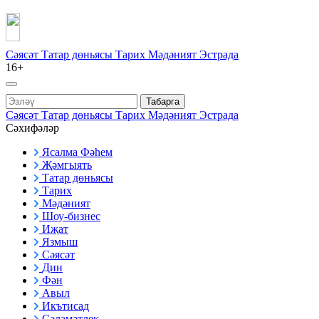
Сәясәт
Татар дөньясы
Тарих
Мәдәният
Эстрада
16+
Табарга
Сәясәт
Татар дөньясы
Тарих
Мәдәният
Эстрада
Сәхифәләр
Ясалма Фәһем
Җәмгыять
Татар дөньясы
Тарих
Мәдәният
Шоу-бизнес
Иҗат
Язмыш
Сәясәт
Дин
Фән
Авыл
Икътисад
Сәламәтлек