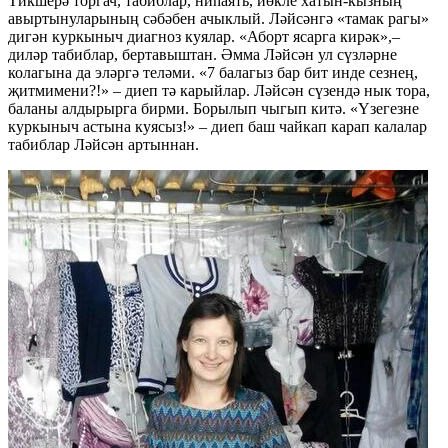
Тикшерә торгач, табиблар, ниһаять, йөкле хатын-кызның
авыртынуларының сәбәбен ачыклый. Ләйсәнгә «тамак рагы»
дигән куркыныч диагноз куялар. «Аборт ясарга кирәк»,–
диләр табиблар, бертавыштан. Әмма Ләйсән ул сүзләрне
колагына да эләргә теләми. «7 балагыз бар бит инде сезнең,
җитмимени?!» – диеп тә карыйлар. Ләйсән сүзендә нык тора,
баланы алдырырга бирми. Борылып чыгып китә. «Үзегезне
куркыныч астына куясыз!» – диеп баш чайкап карап калалар
табиблар Ләйсән артыннан.