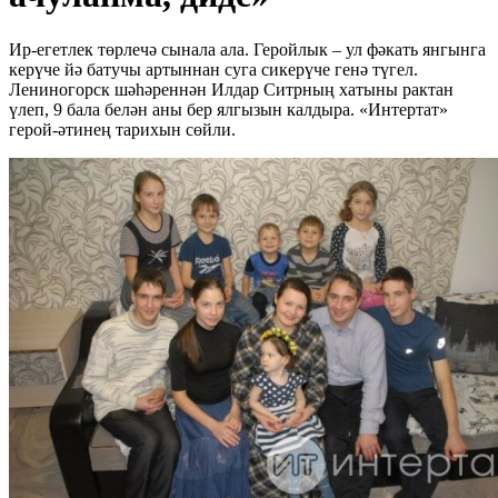
Ир-егетлек төрлечә сынала ала. Геройлык – ул фәкать янгынга
керүче йә батучы артыннан суга сикерүче генә түгел.
Лениногорск шәһәреннән Илдар Ситрның хатыны рактан
үлеп, 9 бала белән аны бер ялгызын калдыра. «Интертат»
герой-әтинең тарихын сөйли.