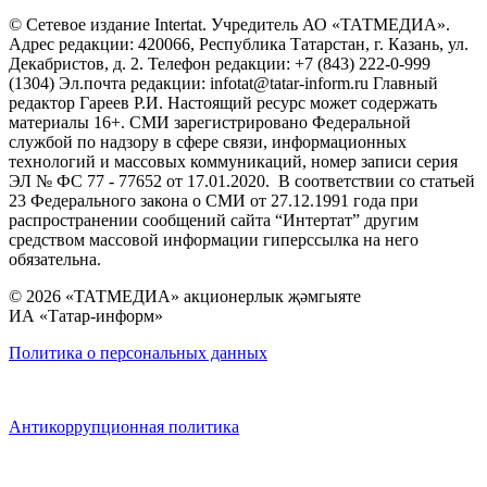
© Сетевое издание Intertat. Учредитель АО «ТАТМЕДИА».
Адрес редакции: 420066, Республика Татарстан, г. Казань, ул.
Декабристов, д. 2. Телефон редакции: +7 (843) 222-0-999
(1304) Эл.почта редакции: infotat@tatar-inform.ru Главный
редактор Гареев Р.И. Настоящий ресурс может содержать
материалы 16+. СМИ зарегистрировано Федеральной
службой по надзору в сфере связи, информационных
технологий и массовых коммуникаций, номер записи серия
ЭЛ № ФС 77 - 77652 от 17.01.2020. В соответствии со статьей
23 Федерального закона о СМИ от 27.12.1991 года при
распространении сообщений сайта “Интертат” другим
средством массовой информации гиперссылка на него
обязательна.
© 2026 «ТАТМЕДИА» акционерлык җәмгыяте
ИА «Татар-информ»
Политика о персональных данных
Антикоррупционная политика