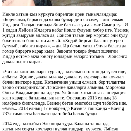
Йөкле хатын-кыз куркуга бирелгән ирен тынычландыра:
«Борчылма, барысы да яхшы булыр дип сизәм», – дип елмая
Илдарга. Тиздән гаиләдә 8нче бала – сау-сәламәт Самир туа. Ә
1 елдан Ләйсән Илдарга кабат йөкле булуын хәбәр итә. Үзенең
җитди авыруын аңласа да, Ләйсән тагын бер мәртәбә әни булу
бәхетеннән баш тарта алмый. «Ходай биргән баланы үтереп
булмый, табарга кирәк», – ди. Ир белән хатын 9нчы балага да
гомер бирергә карар кыла. Заводта токарь булып эшләгән
Илдар өстәмә акча юнәтү юлларын эзләргә тотына – Ләйсәнгә
дәваланырга кирәк.
«Чит ил клиникалары турында хыяллана торган да түгел иде,
әлбәттә. Җирле дәваханәләрдә дәвалану курсларына көч-хәл
белән җиткерә идек. Көтмәгәндә уңыш елмаеп, бер талантлы
табиб-отоларинголог Ләйсәнне дәваларга алынды. Морозова
Ольга Владимировна иде ул. Ул йөкле хатын-кызга операция
ясап карарга батырчылык итте. Операция 2013 елның 18
ноябренә билгеләнде. Безнең бөтен өметебез шул табибта иде.
Әмма... 2013 елның 17 ноябрендә Казанга төшкәндә «Boeing
737» самолеты һәлакәтендә табибә һәлак булды.
2014 елда кызыбыз Элеонора туды. Баланы тапканда,
хатыным соңгы көчләрен куллангандыр, күрәсең. Ләйсән