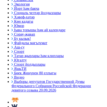
Экология
Йорт һәм бакча
Социаль челтәр йолдызлары
Хәвеф-хәтәр
Көн кадагы
Юмор
Һава торышы һәм ай календаре
Сорау-җавап
Бу кызык!
Файдалы мәгълүмат
Аш-су
Спорт
Татар җырлары һәм клиплары
Югалту
Спорт йолдызлары
ЯшьТИ
Бөек Җиңүнең 80 еллыгы
Видео
Выборы депутатов Государственной Думы
Федерального Собрания Российской Федерации
девятого созыва 20.09.2026