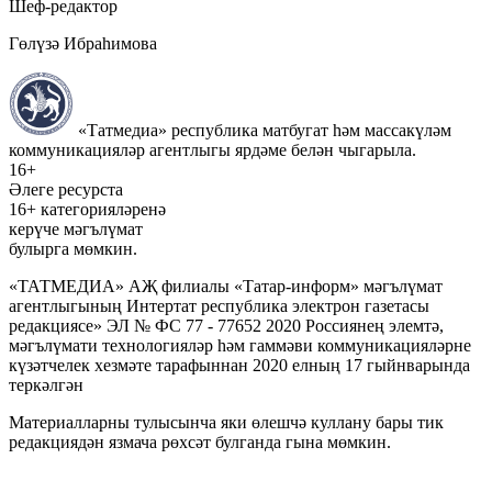
Шеф-редактор
Гөлүзә Ибраһимова
«Татмедиа» республика матбугат һәм массакүләм
коммуникацияләр агентлыгы ярдәме белән чыгарыла.
16+
Әлеге ресурста
16+ категорияләренә
керүче мәгълүмат
булырга мөмкин.
«ТАТМЕДИА» АҖ филиалы «Татар-информ» мәгълүмат
агентлыгының Интертат республика электрон газетасы
редакциясе» ЭЛ № ФС 77 - 77652 2020 Россиянең элемтә,
мәгълүмати технологияләр һәм гаммәви коммуникацияләрне
күзәтчелек хезмәте тарафыннан 2020 елның 17 гыйнварында
теркәлгән
Материалларны тулысынча яки өлешчә куллану бары тик
редакциядән язмача рөхсәт булганда гына мөмкин.