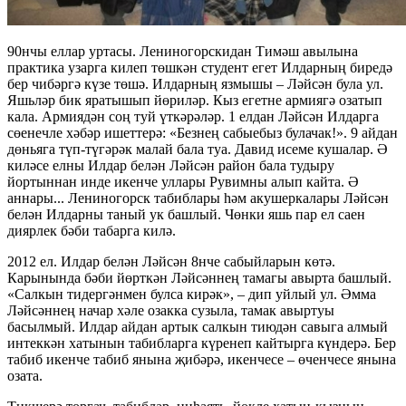
90нчы еллар уртасы. Лениногорскидан Тимәш авылына
практика узарга килеп төшкән студент егет Илдарның биредә
бер чибәргә күзе төшә. Илдарның язмышы – Ләйсән була ул.
Яшьләр бик яратышып йөриләр. Кыз егетне армиягә озатып
кала. Армиядән соң туй үткәрәләр. 1 елдан Ләйсән Илдарга
сөенечле хәбәр ишеттерә: «Безнең сабыебыз булачак!». 9 айдан
дөньяга түп-түгәрәк малай бала туа. Давид исеме кушалар. Ә
киләсе елны Илдар белән Ләйсән район бала тудыру
йортыннан инде икенче уллары Рувимны алып кайта. Ә
аннары... Лениногорск табиблары һәм акушеркалары Ләйсән
белән Илдарны таный ук башлый. Чөнки яшь пар ел саен
диярлек бәби табарга килә.
2012 ел. Илдар белән Ләйсән 8нче сабыйларын көтә.
Карынында бәби йөрткән Ләйсәннең тамагы авырта башлый.
«Салкын тидергәнмен булса кирәк», – дип уйлый ул. Әмма
Ләйсәннең начар хәле озакка сузыла, тамак авыртуы
басылмый. Илдар айдан артык салкын тиюдән савыга алмый
интеккән хатынын табибларга күренеп кайтырга күндерә. Бер
табиб икенче табиб янына җибәрә, икенчесе – өченчесе янына
озата.