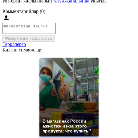
Интертат яңалыкларын
MAX-каналында
укыгыз
Комментарийлар (0)
Фикерегезне калдырыгыз
Теркәлергә
Калган символлар:
В магазинах России
ажиотаж из-за этого
продукта: что купить?