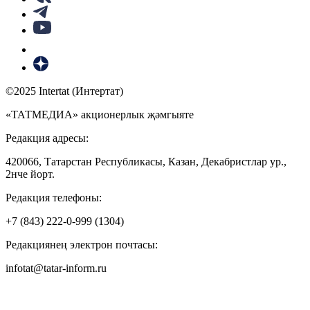
©2025 Intertat (Интертат)
«ТАТМЕДИА» акционерлык җәмгыяте
Редакция адресы:
420066, Татарстан Республикасы, Казан, Декабристлар ур.,
2нче йорт.
Редакция телефоны:
+7 (843) 222-0-999 (1304)
Редакциянең электрон почтасы:
infotat@tatar-inform.ru