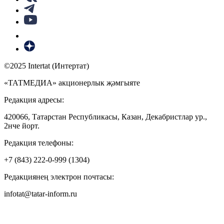
©2025 Intertat (Интертат)
«ТАТМЕДИА» акционерлык җәмгыяте
Редакция адресы:
420066, Татарстан Республикасы, Казан, Декабристлар ур.,
2нче йорт.
Редакция телефоны:
+7 (843) 222-0-999 (1304)
Редакциянең электрон почтасы:
infotat@tatar-inform.ru