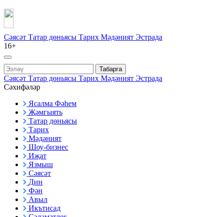
Сәясәт
Татар дөньясы
Тарих
Мәдәният
Эстрада
16+
Табарга
Сәясәт
Татар дөньясы
Тарих
Мәдәният
Эстрада
Сәхифәләр
Ясалма Фәһем
Җәмгыять
Татар дөньясы
Тарих
Мәдәният
Шоу-бизнес
Иҗат
Язмыш
Сәясәт
Дин
Фән
Авыл
Икътисад
Сәламәтлек