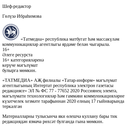
Шеф-редактор
Гөлүзә Ибраһимова
«Татмедиа» республика матбугат һәм массакүләм
коммуникацияләр агентлыгы ярдәме белән чыгарыла.
16+
Әлеге ресурста
16+ категорияләренә
керүче мәгълүмат
булырга мөмкин.
«ТАТМЕДИА» АҖ филиалы «Татар-информ» мәгълүмат
агентлыгының Интертат республика электрон газетасы
редакциясе» ЭЛ № ФС 77 - 77652 2020 Россиянең элемтә,
мәгълүмати технологияләр һәм гаммәви коммуникацияләрне
күзәтчелек хезмәте тарафыннан 2020 елның 17 гыйнварында
теркәлгән
Материалларны тулысынча яки өлешчә куллану бары тик
редакциядән язмача рөхсәт булганда гына мөмкин.