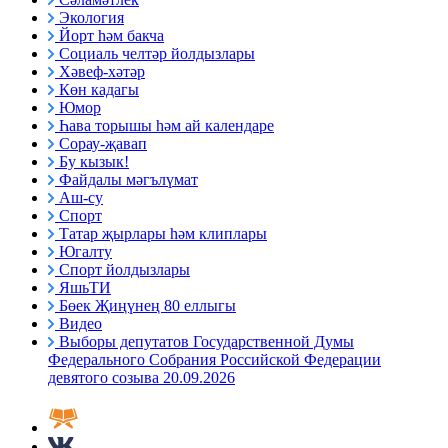
Экология
Йорт һәм бакча
Социаль челтәр йолдызлары
Хәвеф-хәтәр
Көн кадагы
Юмор
Һава торышы һәм ай календаре
Сорау-җавап
Бу кызык!
Файдалы мәгълүмат
Аш-су
Спорт
Татар җырлары һәм клиплары
Югалту
Спорт йолдызлары
ЯшьТИ
Бөек Җиңүнең 80 еллыгы
Видео
Выборы депутатов Государственной Думы
Федерального Собрания Российской Федерации
девятого созыва 20.09.2026