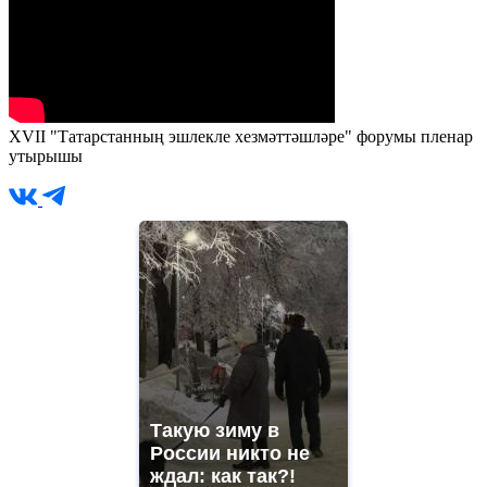
XVII "Татарстанның эшлекле хезмәттәшләре" форумы пленар
утырышы
Такую зиму в
России никто не
ждал: как так?!