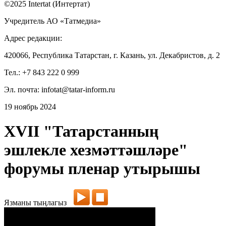
©2025 Intertat (Интертат)
Учредитель АО «Татмедиа»
Адрес редакции:
420066, Республика Татарстан, г. Казань, ул. Декабристов, д. 2
Тел.: +7 843 222 0 999
Эл. почта: infotat@tatar-inform.ru
19 ноябрь 2024
XVII "Татарстанның
эшлекле хезмәттәшләре"
форумы пленар утырышы
Язманы тыңлагыз