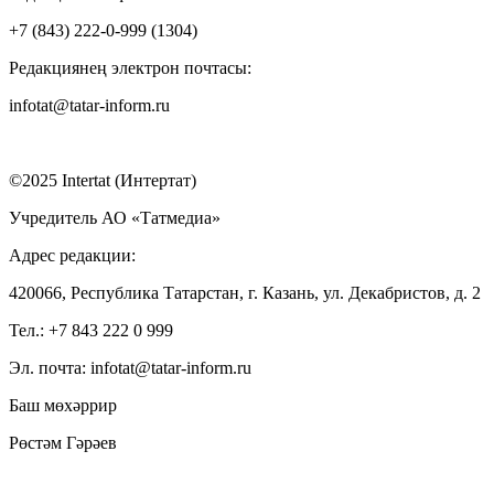
+7 (843) 222-0-999 (1304)
Редакциянең электрон почтасы:
infotat@tatar-inform.ru
©2025 Intertat (Интертат)
Учредитель АО «Татмедиа»
Адрес редакции:
420066, Республика Татарстан, г. Казань, ул. Декабристов, д. 2
Тел.: +7 843 222 0 999
Эл. почта: infotat@tatar-inform.ru
Баш мөхәррир
Рөстәм Гәрәев