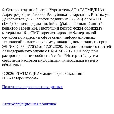
© Сетевое издание Intertat. Учредитель АО «ТАТМЕДИА».
Адрес редакции: 420066, Республика Татарстан, г. Казань, ул.
Декабристов, д. 2. Телефон редакции: +7 (843) 222-0-999
(1304) Эл.почта редакции: infotat@tatar-inform.ru Главный
редактор Гареев Р.И. Настоящий ресурс может содержать
материалы 16+. СМИ зарегистрировано Федеральной
службой по надзору в сфере связи, информационных
технологий и массовых коммуникаций, номер записи серия
ЭЛ № ФС 77 - 77652 от 17.01.2020. В соответствии со статьей
23 Федерального закона о СМИ от 27.12.1991 года при
распространении сообщений сайта “Интертат” другим
средством массовой информации гиперссылка на него
обязательна.
© 2026 «ТАТМЕДИА» акционерлык җәмгыяте
ИА «Татар-информ»
Политика о персональных данных
Антикоррупционная политика