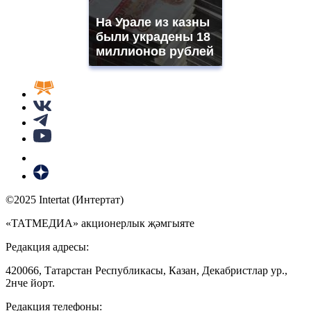
На Урале из казны
были украдены 18
миллионов рублей
©2025 Intertat (Интертат)
«ТАТМЕДИА» акционерлык җәмгыяте
Редакция адресы:
420066, Татарстан Республикасы, Казан, Декабристлар ур.,
2нче йорт.
Редакция телефоны: