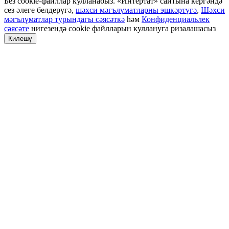
Без cookie-файллар кулланабыз. «Интертат» сайтына кергәндә
сез әлеге белдерүгә,
шәхси мәгълүматларны эшкәртүгә
,
Шәхси
мәгълүматлар турындагы сәясәткә
һәм
Конфиденциальлек
сәясәте
нигезендә cookie файлларын куллануга ризалашасыз
Килешү