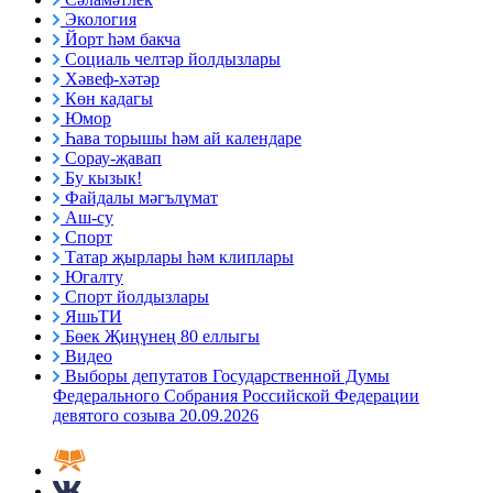
Экология
Йорт һәм бакча
Социаль челтәр йолдызлары
Хәвеф-хәтәр
Көн кадагы
Юмор
Һава торышы һәм ай календаре
Сорау-җавап
Бу кызык!
Файдалы мәгълүмат
Аш-су
Спорт
Татар җырлары һәм клиплары
Югалту
Спорт йолдызлары
ЯшьТИ
Бөек Җиңүнең 80 еллыгы
Видео
Выборы депутатов Государственной Думы
Федерального Собрания Российской Федерации
девятого созыва 20.09.2026