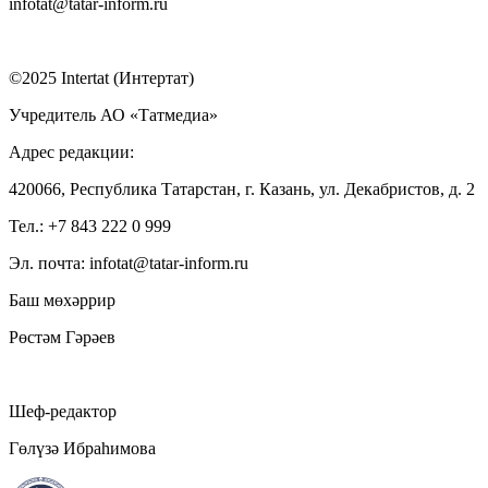
infotat@tatar-inform.ru
©2025 Intertat (Интертат)
Учредитель АО «Татмедиа»
Адрес редакции:
420066, Республика Татарстан, г. Казань, ул. Декабристов, д. 2
Тел.: +7 843 222 0 999
Эл. почта: infotat@tatar-inform.ru
Баш мөхәррир
Рөстәм Гәрәев
Шеф-редактор
Гөлүзә Ибраһимова