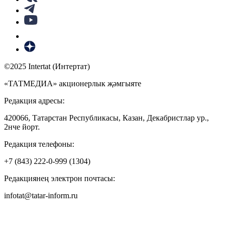
©2025 Intertat (Интертат)
«ТАТМЕДИА» акционерлык җәмгыяте
Редакция адресы:
420066, Татарстан Республикасы, Казан, Декабристлар ур.,
2нче йорт.
Редакция телефоны:
+7 (843) 222-0-999 (1304)
Редакциянең электрон почтасы:
infotat@tatar-inform.ru