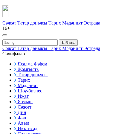
Сәясәт
Татар дөньясы
Тарих
Мәдәният
Эстрада
16+
Табарга
Сәясәт
Татар дөньясы
Тарих
Мәдәният
Эстрада
Сәхифәләр
Ясалма Фәһем
Җәмгыять
Татар дөньясы
Тарих
Мәдәният
Шоу-бизнес
Иҗат
Язмыш
Сәясәт
Дин
Фән
Авыл
Икътисад
Сәламәтлек