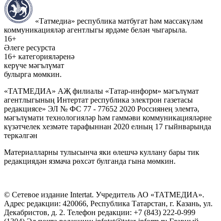
«Татмедиа» республика матбугат һәм массакүләм
коммуникацияләр агентлыгы ярдәме белән чыгарыла.
16+
Әлеге ресурста
16+ категорияләренә
керүче мәгълүмат
булырга мөмкин.
«ТАТМЕДИА» АҖ филиалы «Татар-информ» мәгълүмат
агентлыгының Интертат республика электрон газетасы
редакциясе» ЭЛ № ФС 77 - 77652 2020 Россиянең элемтә,
мәгълүмати технологияләр һәм гаммәви коммуникацияләрне
күзәтчелек хезмәте тарафыннан 2020 елның 17 гыйнварында
теркәлгән
Материалларны тулысынча яки өлешчә куллану бары тик
редакциядән язмача рөхсәт булганда гына мөмкин.
© Сетевое издание Intertat. Учредитель АО «ТАТМЕДИА».
Адрес редакции: 420066, Республика Татарстан, г. Казань, ул.
Декабристов, д. 2. Телефон редакции: +7 (843) 222-0-999