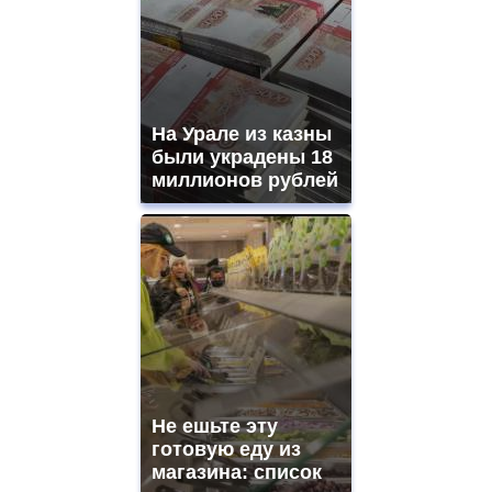
На Урале из казны
были украдены 18
миллионов рублей
Не ешьте эту
готовую еду из
магазина: список