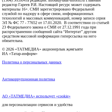
(1304) Эл.почта редакции: infotat@tatar-inform.ru Главный
редактор Гареев Р.И. Настоящий ресурс может содержать
материалы 16+. СМИ зарегистрировано Федеральной
службой по надзору в сфере связи, информационных
технологий и массовых коммуникаций, номер записи серия
ЭЛ № ФС 77 - 77652 от 17.01.2020. В соответствии со статьей
23 Федерального закона о СМИ от 27.12.1991 года при
распространении сообщений сайта “Интертат” другим
средством массовой информации гиперссылка на него
обязательна.
© 2026 «ТАТМЕДИА» акционерлык җәмгыяте
ИА «Татар-информ»
Политика о персональных данных
Антикоррупционная политика
АО «ТАТМЕДИА» использует «cookie»
для персонализации сервисов и удобства