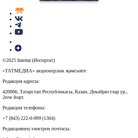
©2025 Intertat (Интертат)
«ТАТМЕДИА» акционерлык җәмгыяте
Редакция адресы:
420066, Татарстан Республикасы, Казан, Декабристлар ур.,
2нче йорт.
Редакция телефоны:
+7 (843) 222-0-999 (1304)
Редакциянең электрон почтасы: