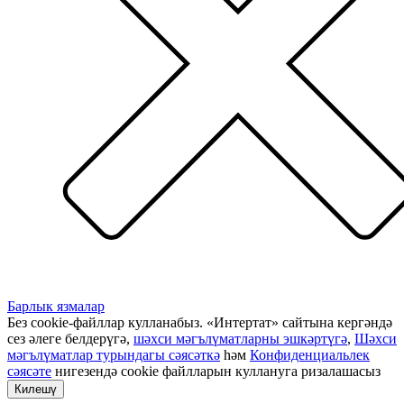
Барлык язмалар
Без cookie-файллар кулланабыз. «Интертат» сайтына кергәндә
сез әлеге белдерүгә,
шәхси мәгълүматларны эшкәртүгә
,
Шәхси
мәгълүматлар турындагы сәясәткә
һәм
Конфиденциальлек
сәясәте
нигезендә cookie файлларын куллануга ризалашасыз
Килешү