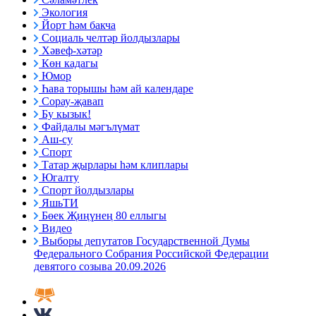
Экология
Йорт һәм бакча
Социаль челтәр йолдызлары
Хәвеф-хәтәр
Көн кадагы
Юмор
Һава торышы һәм ай календаре
Сорау-җавап
Бу кызык!
Файдалы мәгълүмат
Аш-су
Спорт
Татар җырлары һәм клиплары
Югалту
Спорт йолдызлары
ЯшьТИ
Бөек Җиңүнең 80 еллыгы
Видео
Выборы депутатов Государственной Думы
Федерального Собрания Российской Федерации
девятого созыва 20.09.2026