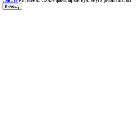
сәясәте
нигезендә cookie файлларын куллануга ризалашасыз
Килешү