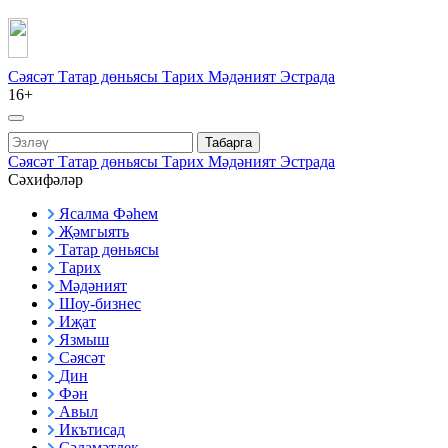
Сәясәт
Татар дөньясы
Тарих
Мәдәният
Эстрада
16+
Табарга
Сәясәт
Татар дөньясы
Тарих
Мәдәният
Эстрада
Сәхифәләр
Ясалма Фәһем
Җәмгыять
Татар дөньясы
Тарих
Мәдәният
Шоу-бизнес
Иҗат
Язмыш
Сәясәт
Дин
Фән
Авыл
Икътисад
Сәламәтлек