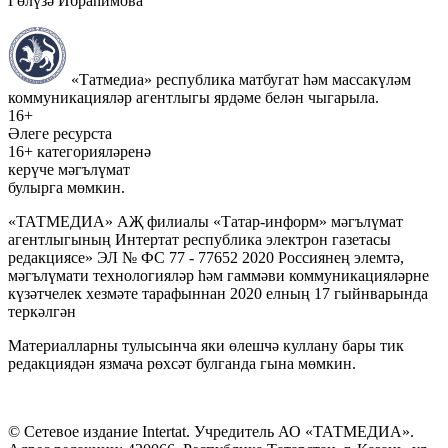
Гөлүзә Ибраһимова
«Татмедиа» республика матбугат һәм массакүләм
коммуникацияләр агентлыгы ярдәме белән чыгарыла.
16+
Әлеге ресурста
16+ категорияләренә
керүче мәгълүмат
булырга мөмкин.
«ТАТМЕДИА» АҖ филиалы «Татар-информ» мәгълүмат
агентлыгының Интертат республика электрон газетасы
редакциясе» ЭЛ № ФС 77 - 77652 2020 Россиянең элемтә,
мәгълүмати технологияләр һәм гаммәви коммуникацияләрне
күзәтчелек хезмәте тарафыннан 2020 елның 17 гыйнварында
теркәлгән
Материалларны тулысынча яки өлешчә куллану бары тик
редакциядән язмача рөхсәт булганда гына мөмкин.
© Сетевое издание Intertat. Учредитель АО «ТАТМЕДИА».