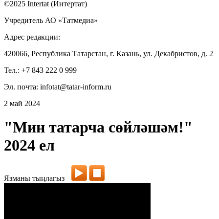
©2025 Intertat (Интертат)
Учредитель АО «Татмедиа»
Адрес редакции:
420066, Республика Татарстан, г. Казань, ул. Декабристов, д. 2
Тел.: +7 843 222 0 999
Эл. почта: infotat@tatar-inform.ru
2 май 2024
"Мин татарча сөйләшәм!"
2024 ел
Язманы тыңлагыз