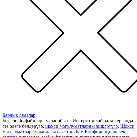
Барлык язмалар
Без cookie-файллар кулланабыз. «Интертат» сайтына кергәндә
сез әлеге белдерүгә,
шәхси мәгълүматларны эшкәртүгә
,
Шәхси
мәгълүматлар турындагы сәясәткә
һәм
Конфиденциальлек