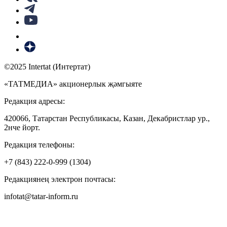
©2025 Intertat (Интертат)
«ТАТМЕДИА» акционерлык җәмгыяте
Редакция адресы:
420066, Татарстан Республикасы, Казан, Декабристлар ур.,
2нче йорт.
Редакция телефоны:
+7 (843) 222-0-999 (1304)
Редакциянең электрон почтасы:
infotat@tatar-inform.ru