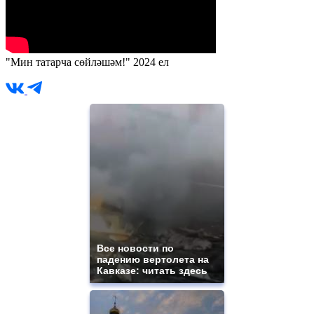
"Мин татарча сөйләшәм!" 2024 ел
Все новости по
падению вертолета на
Кавказе: читать здесь