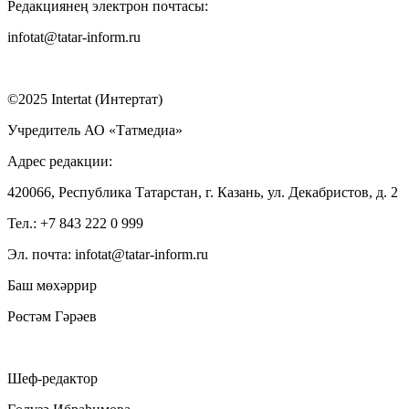
Редакциянең электрон почтасы:
infotat@tatar-inform.ru
©2025 Intertat (Интертат)
Учредитель АО «Татмедиа»
Адрес редакции:
420066, Республика Татарстан, г. Казань, ул. Декабристов, д. 2
Тел.: +7 843 222 0 999
Эл. почта: infotat@tatar-inform.ru
Баш мөхәррир
Рөстәм Гәрәев
Шеф-редактор