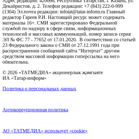
Адрес редакции: 420066, Республика Татарстан, г. Казань, ул.
Декабристов, д. 2. Телефон редакции: +7 (843) 222-0-999
(1304) Эл.почта редакции: infotat@tatar-inform.ru Главный
редактор Гареев Р.И. Настоящий ресурс может содержать
материалы 16+. СМИ зарегистрировано Федеральной
службой по надзору в сфере связи, информационных
технологий и массовых коммуникаций, номер записи серия
ЭЛ № ФС 77 - 77652 от 17.01.2020. В соответствии со статьей
23 Федерального закона о СМИ от 27.12.1991 года при
распространении сообщений сайта “Интертат” другим
средством массовой информации гиперссылка на него
обязательна.
© 2026 «ТАТМЕДИА» акционерлык җәмгыяте
ИА «Татар-информ»
Политика о персональных данных
Антикоррупционная политика
АО «ТАТМЕДИА» использует «cookie»