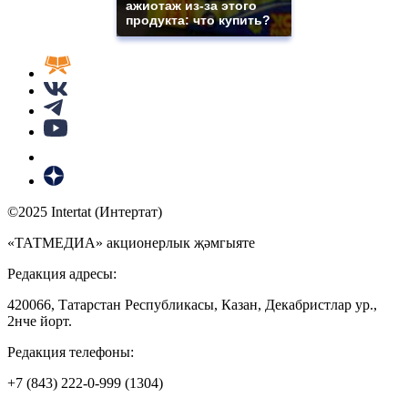
ажиотаж из-за этого
продукта: что купить?
©2025 Intertat (Интертат)
«ТАТМЕДИА» акционерлык җәмгыяте
Редакция адресы:
420066, Татарстан Республикасы, Казан, Декабристлар ур.,
2нче йорт.
Редакция телефоны:
+7 (843) 222-0-999 (1304)