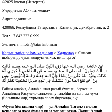
©2025 Intertat (Интертат)
Учредитель АО «Татмедиа»
Адрес редакции:
420066, Республика Татарстан, г. Казань, ул. Декабристов, д. 2
Тел.: +7 843 222 0 999
Эл. почта: infotat@tatar-inform.ru
Коръән тәфсире һәм хәдисләр
>
Хәдисләр
> Яшәгән
шәһәреңдә чума авыруы чыкса, нишләргә?
عَنْ عَائِشَةَ رضي الله عنها زَوْجِ النَّبِيِّ صلى الله عليه وسلم قَالَتْ
«سَأَلْتُ رَسُولَ اللهِ صلى الله عليه وسلم عَنِ الطَّاعُونِ فَأَخْبَرَنِي أَنَّهُ
عَذَابٌ يَبْعَثُهُ اللهُ عَلَى مَنْ يَشَاءُ وَأَنَّ اللهَ جَعَلَهُ رَحْمَةً لِلْمُؤْمِنِينَ لَيْسَ
مِنْ أَحَدٍ يَقَعُ الطَّاعُونُ فَيَمْكُثُ فِي بَلَدِهِ ‌صَابِرًا ‌مُحْتَسِبًا ‌يَعْلَمُ أَنَّهُ
Гайшә анабыз, Аллаһ аннан разый булсын, беркөнне
Аллаһның Расүленә салләллаһу галәйһи вә сәлләм чума
(йогышлы чир) турында сорау биргәндә, аңа:
«Чума (йогышлы чир) —
ул Аллаһы Тәгалә теләгән
кешеләргә җәза булып килә торган газап. Ләкин Аллаһ