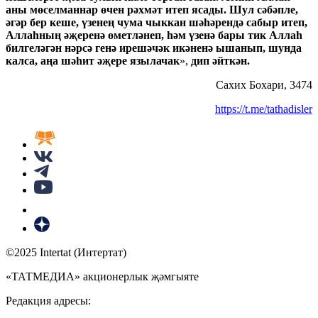
аны мөселманнар өчен рәхмәт итеп ясады. Шул сәбәпле,
әгәр бер кеше, үзенең чума чыккан шәһәрендә сабыр итеп,
Аллаһның әҗеренә өметләнеп, һәм үзенә бары тик Аллаһ
билгеләгән нәрсә генә ирешәчәк икәненә ышанып, шунда
калса, аңа шәһит әҗере язылачак
»,
дип әйткән.
Сахих Бохари, 3474
https://t.me/tathadisler
©2025 Intertat (Интертат)
«ТАТМЕДИА» акционерлык җәмгыяте
Редакция адресы: