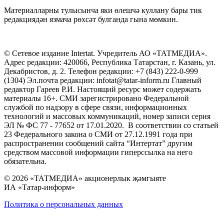
Материалларны тулысынча яки өлешчә куллану бары тик
редакциядән язмача рөхсәт булганда гына мөмкин.
© Сетевое издание Intertat. Учредитель АО «ТАТМЕДИА».
Адрес редакции: 420066, Республика Татарстан, г. Казань, ул.
Декабристов, д. 2. Телефон редакции: +7 (843) 222-0-999
(1304) Эл.почта редакции: infotat@tatar-inform.ru Главный
редактор Гареев Р.И. Настоящий ресурс может содержать
материалы 16+. СМИ зарегистрировано Федеральной
службой по надзору в сфере связи, информационных
технологий и массовых коммуникаций, номер записи серия
ЭЛ № ФС 77 - 77652 от 17.01.2020. В соответствии со статьей
23 Федерального закона о СМИ от 27.12.1991 года при
распространении сообщений сайта “Интертат” другим
средством массовой информации гиперссылка на него
обязательна.
© 2026 «ТАТМЕДИА» акционерлык җәмгыяте
ИА «Татар-информ»
Политика о персональных данных