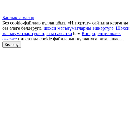
Барлык язмалар
Без cookie-файллар кулланабыз. «Интертат» сайтына кергәндә
сез әлеге белдерүгә,
шәхси мәгълүматларны эшкәртүгә
,
Шәхси
мәгълүматлар турындагы сәясәткә
һәм
Конфиденциальлек
сәясәте
нигезендә cookie файлларын куллануга ризалашасыз
Килешү