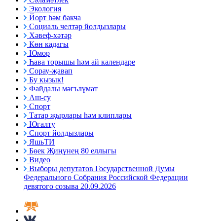
Экология
Йорт һәм бакча
Социаль челтәр йолдызлары
Хәвеф-хәтәр
Көн кадагы
Юмор
Һава торышы һәм ай календаре
Сорау-җавап
Бу кызык!
Файдалы мәгълүмат
Аш-су
Спорт
Татар җырлары һәм клиплары
Югалту
Спорт йолдызлары
ЯшьТИ
Бөек Җиңүнең 80 еллыгы
Видео
Выборы депутатов Государственной Думы
Федерального Собрания Российской Федерации
девятого созыва 20.09.2026