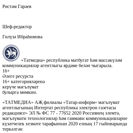
Рөстәм Гәрәев
Шеф-редактор
Гөлүзә Ибраһимова
«Татмедиа» республика матбугат һәм массакүләм
коммуникацияләр агентлыгы ярдәме белән чыгарыла.
16+
Әлеге ресурста
16+ категорияләренә
керүче мәгълүмат
булырга мөмкин.
«ТАТМЕДИА» АҖ филиалы «Татар-информ» мәгълүмат
агентлыгының Интертат республика электрон газетасы
редакциясе» ЭЛ № ФС 77 - 77652 2020 Россиянең элемтә,
мәгълүмати технологияләр һәм гаммәви коммуникацияләрне
күзәтчелек хезмәте тарафыннан 2020 елның 17 гыйнварында
теркәлгән