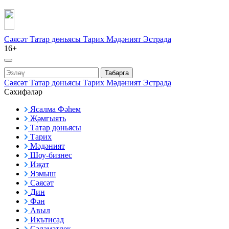
Сәясәт
Татар дөньясы
Тарих
Мәдәният
Эстрада
16+
Табарга
Сәясәт
Татар дөньясы
Тарих
Мәдәният
Эстрада
Сәхифәләр
Ясалма Фәһем
Җәмгыять
Татар дөньясы
Тарих
Мәдәният
Шоу-бизнес
Иҗат
Язмыш
Сәясәт
Дин
Фән
Авыл
Икътисад
Сәламәтлек