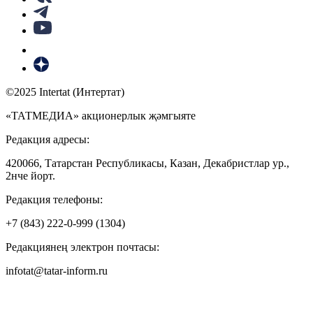
©2025 Intertat (Интертат)
«ТАТМЕДИА» акционерлык җәмгыяте
Редакция адресы:
420066, Татарстан Республикасы, Казан, Декабристлар ур.,
2нче йорт.
Редакция телефоны:
+7 (843) 222-0-999 (1304)
Редакциянең электрон почтасы:
infotat@tatar-inform.ru