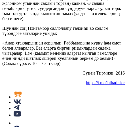
җәһәннәм утыннан саклый торган) калкан. Ә садака —
гөнаһларны утны сүндергәндәй сүндерүче нәрсә булып тора.
Һәм төн уртасында кылынган намаз (ул да — изгелекләрнең
бер ишеге).
Шуннан соң Пәйгамбәр салләллаһу галәйһи вә сәлләм
түбәндәге аятьләрне укыды:
«Алар ятакларыннан аерылып, Раббыларына курку һәм өмет
белән ялваралар, Без аларга биргән ризыклардан садака
чыгаралар. Һәм (кыямәт көнендә аларга) кылган гамәлләре
өчен нинди шатлык яшереп куелганын беркем дә белми!»
(Сәҗдә сүрәсе, 16–17 аятьләр).
Сүнән Тирмизи, 2616
https://t.me/tathadisler