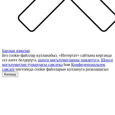
Барлык язмалар
Без cookie-файллар кулланабыз. «Интертат» сайтына кергәндә
сез әлеге белдерүгә,
шәхси мәгълүматларны эшкәртүгә
,
Шәхси
мәгълүматлар турындагы сәясәткә
һәм
Конфиденциальлек
сәясәте
нигезендә cookie файлларын куллануга ризалашасыз
Килешү