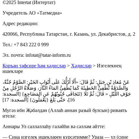
©2025 Intertat (Интертат)
Учредитель АО «Татмедиа»
Адрес редакции:
420066, Республика Татарстан, г. Казань, ул. Декабристов, д. 2
Тел.: +7 843 222 0 999
Эл. почта: infotat@tatar-inform.ru
Коръән тәфсире һәм хәдисләр
>
Хәдисләр
> Изгелекнең
ишекләре
عَنْ مُعَاذِ بْنِ جَبَلٍ: ثُمَّ قَالَ: «أَلَا أَدُلُّكَ عَلَى أَبْوَابِ الخَيْرِ: الصَّوْمُ جُنَّةٌ،
وَالصَّدَقَةُ تُطْفِئُ الخَطِيئَةَ كَمَا يُطْفِئُ المَاءُ النَّارَ، وَصَلَاةُ الرَّجُلِ مِنْ
جَوْفِ اللَّيْلِ « قَالَ: ثُمَّ تَلَا {تَتَجَافَى جُنُوبُهُمْ عَنِ المَضَاجِعِ} [السجدة:
16]، حَتَّى بَلَغَ {يَعْمَلُونَ} [السجدة: 17]
Мугәз ибн Җәбәлдән (Аллаһ аннан разый булсын) риваять
ителә:
Аннары Ул салләллаһу галәйһи вә сәлләм әйтте:
— Сиңа изгелек ишекләрен күрсәтимме? Ураза — ул (сине