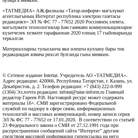
булырга мөмкин.
«ТАТМЕДИА» АҖ филиалы «Татар-информ» мәгълүмат
агентлыгының Интертат республика электрон газетасы
редакциясе» ЭЛ № ФС 77 - 77652 2020 Россиянең элемтә,
мәгълүмати технологияләр һәм гаммәви коммуникацияләрне
күзәтчелек хезмәте тарафыннан 2020 елның 17 гыйнварында
теркәлгән
Материалларны тулысынча яки өлешчә куллану бары тик
редакциядән язмача рөхсәт булганда гына мөмкин.
© Сетевое издание Intertat. Учредитель АО «ТАТМЕДИА».
Адрес редакции: 420066, Республика Татарстан, г. Казань, ул.
Декабристов, д. 2. Телефон редакции: +7 (843) 222-0-999
(1304) Эл.почта редакции: infotat@tatar-inform.ru Главный
редактор Гареев Р.И. Настоящий ресурс может содержать
материалы 16+. СМИ зарегистрировано Федеральной
службой по надзору в сфере связи, информационных
технологий и массовых коммуникаций, номер записи серия
ЭЛ № ФС 77 - 77652 от 17.01.2020. В соответствии со статьей
23 Федерального закона о СМИ от 27.12.1991 года при
распространении сообщений сайта “Интертат” другим
средством массовой информации гиперссылка на него