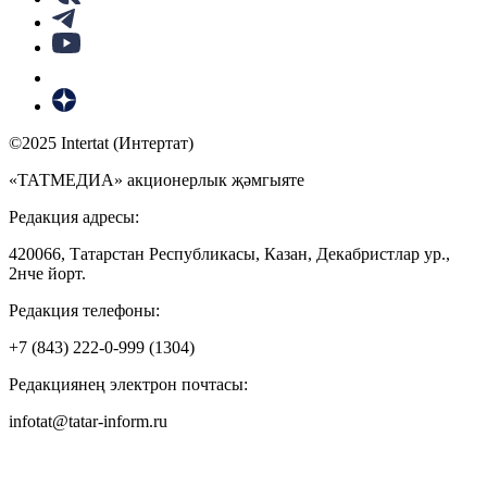
©2025 Intertat (Интертат)
«ТАТМЕДИА» акционерлык җәмгыяте
Редакция адресы:
420066, Татарстан Республикасы, Казан, Декабристлар ур.,
2нче йорт.
Редакция телефоны:
+7 (843) 222-0-999 (1304)
Редакциянең электрон почтасы:
infotat@tatar-inform.ru