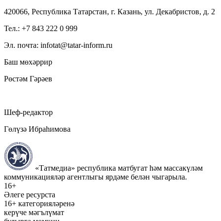
420066, Республика Татарстан, г. Казань, ул. Декабристов, д. 2
Тел.: +7 843 222 0 999
Эл. почта: infotat@tatar-inform.ru
Баш мөхәррир
Рөстәм Гәрәев
Шеф-редактор
Гөлүзә Ибраһимова
«Татмедиа» республика матбугат һәм массакүләм
коммуникацияләр агентлыгы ярдәме белән чыгарыла.
16+
Әлеге ресурста
16+ категорияләренә
керүче мәгълүмат