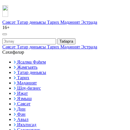
Сәясәт
Татар дөньясы
Тарих
Мәдәният
Эстрада
16+
Табарга
Сәясәт
Татар дөньясы
Тарих
Мәдәният
Эстрада
Сәхифәләр
Ясалма Фәһем
Җәмгыять
Татар дөньясы
Тарих
Мәдәният
Шоу-бизнес
Иҗат
Язмыш
Сәясәт
Дин
Фән
Авыл
Икътисад
Сәламәтлек