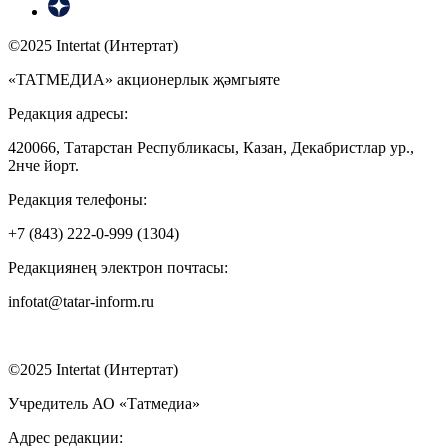
©2025 Intertat (Интертат)
«ТАТМЕДИА» акционерлык җәмгыяте
Редакция адресы:
420066, Татарстан Республикасы, Казан, Декабристлар ур.,
2нче йорт.
Редакция телефоны:
+7 (843) 222-0-999 (1304)
Редакциянең электрон почтасы:
infotat@tatar-inform.ru
©2025 Intertat (Интертат)
Учредитель АО «Татмедиа»
Адрес редакции: