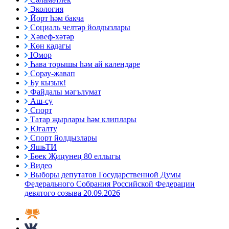
Экология
Йорт һәм бакча
Социаль челтәр йолдызлары
Хәвеф-хәтәр
Көн кадагы
Юмор
Һава торышы һәм ай календаре
Сорау-җавап
Бу кызык!
Файдалы мәгълүмат
Аш-су
Спорт
Татар җырлары һәм клиплары
Югалту
Спорт йолдызлары
ЯшьТИ
Бөек Җиңүнең 80 еллыгы
Видео
Выборы депутатов Государственной Думы
Федерального Собрания Российской Федерации
девятого созыва 20.09.2026