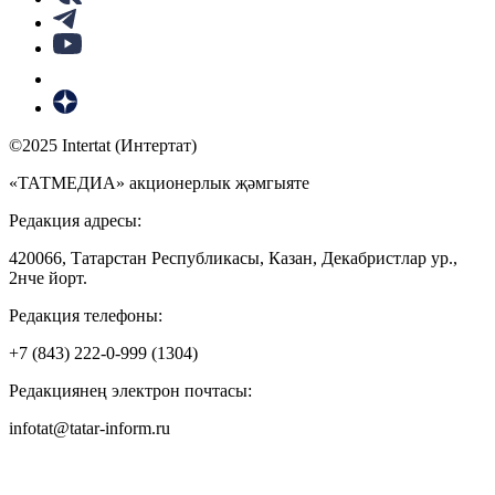
©2025 Intertat (Интертат)
«ТАТМЕДИА» акционерлык җәмгыяте
Редакция адресы:
420066, Татарстан Республикасы, Казан, Декабристлар ур.,
2нче йорт.
Редакция телефоны:
+7 (843) 222-0-999 (1304)
Редакциянең электрон почтасы:
infotat@tatar-inform.ru