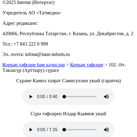
©2025 Intertat (Интертат)
Учредитель АО «Татмедиа»
Адрес редакции:
420066, Республика Татарстан, г. Казань, ул. Декабристов, д. 2
Тел.: +7 843 222 0 999
Эл. почта: infotat@tatar-inform.ru
Коръән тәфсире һәм хәдисләр
>
Коръән тәфсире
> 102. Әт-
Тәкәәсүр (Арттыру) сүрәсе
Сүрәне Камил хәзрәт Сәмигуллин укый (гарәпчә)
Сүрә тәфсирен Илдар Кыямов укый