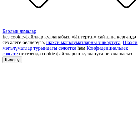
Барлык язмалар
Без cookie-файллар кулланабыз. «Интертат» сайтына кергәндә
сез әлеге белдерүгә,
шәхси мәгълүматларны эшкәртүгә
,
Шәхси
мәгълүматлар турындагы сәясәткә
һәм
Конфиденциальлек
сәясәте
нигезендә cookie файлларын куллануга ризалашасыз
Килешү