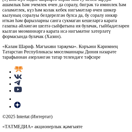
ашамлык һәм эчемлек өчен дә соралу, бигрәк тә иминлек һәм
сәламәтлек, күз һәм колак кебек нигъмәтләр өчен шөкер
кылуның соралуы белдерелгән булса да, бу соралу инкяр
иткән һәм фарызларны санга сукмаган кешеләргә карата
газапка әйләнгән шелтә сыйфатына ия булачак, гыйбадәтләрен
кылган мөэминнәргә карата исә нигъмәтне хәтерләтү
формасында булачак (Хазин).
«Кәлам Шәриф. Мәгънәви тәрҗемә». Коръәни Кәримнең
Татарстан Республикасы мөселманнары Диния нәзарәте
тарафыннан әзерләнгән татар телендәге тәфсире
©2025 Intertat (Интертат)
«ТАТМЕДИА» акционерлык җәмгыяте