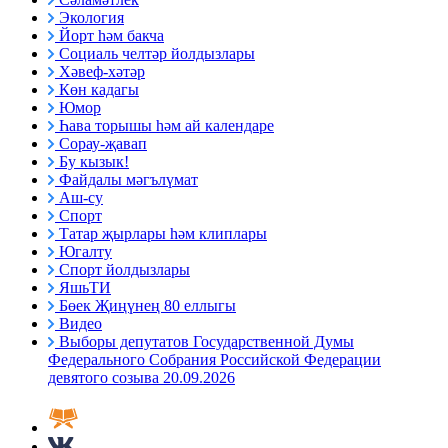
Экология
Йорт һәм бакча
Социаль челтәр йолдызлары
Хәвеф-хәтәр
Көн кадагы
Юмор
Һава торышы һәм ай календаре
Сорау-җавап
Бу кызык!
Файдалы мәгълүмат
Аш-су
Спорт
Татар җырлары һәм клиплары
Югалту
Спорт йолдызлары
ЯшьТИ
Бөек Җиңүнең 80 еллыгы
Видео
Выборы депутатов Государственной Думы
Федерального Собрания Российской Федерации
девятого созыва 20.09.2026