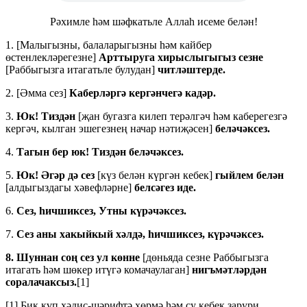
Рәхимле һәм шәфкатьле Аллаһ исеме белән!
1. [Малыгызны, балаларыгызны һәм кайбер
өстенлекләрегезне]
Арттыруга хирыслыгыгыз сезне
[Раббыгызга итагатьле булудан]
читләштерде.
2. [Әмма сез]
Каберләргә кергәнчегә кадәр.
3.
Юк!
Тиздән
[җан бугазга килеп терәлгәч һәм каберегезгә
кергәч, кылган эшегезнең начар нәтиҗәсен]
беләчәксез.
4.
Тагын бер юк!
Тиздән
беләчәксез.
5.
Юк! Әгәр дә сез
[күз белән күргән кебек]
гыйлем белән
[алдыгыздагы хәвефләрне]
белсәгез
иде.
6.
Сез, һичшиксез, Утны күрәчәксез.
7.
Сез аны хакыйкый
хәлдә, һичшиксез, күрәчәксез.
8. Шуннан соң сез ул көнне
[дөньяда сезне Раббыгызга
итагать һәм шөкер итүгә комачаулаган]
нигъмәтләрдән
соралачаксыз.
[1]
[1] Бик күп хәдис-шәрифтә хөрмә һәм су кебек зарури