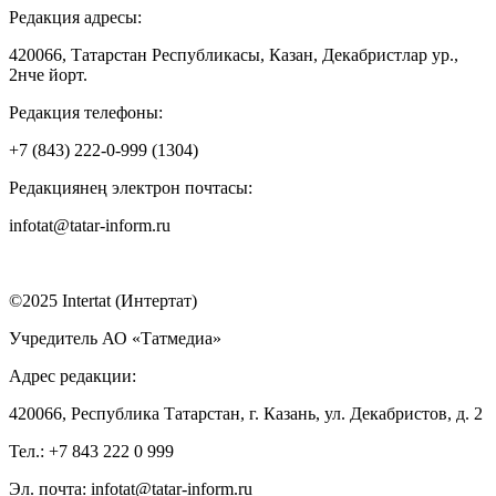
Редакция адресы:
420066, Татарстан Республикасы, Казан, Декабристлар ур.,
2нче йорт.
Редакция телефоны:
+7 (843) 222-0-999 (1304)
Редакциянең электрон почтасы:
infotat@tatar-inform.ru
©2025 Intertat (Интертат)
Учредитель АО «Татмедиа»
Адрес редакции:
420066, Республика Татарстан, г. Казань, ул. Декабристов, д. 2
Тел.: +7 843 222 0 999
Эл. почта: infotat@tatar-inform.ru