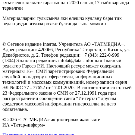
күзәтчелек хезмәте тарафыннан 2020 елның 17 гыйнварында
теркәлгән
Материалларны тулысынча яки өлешчә куллану бары тик
редакциядән язмача рөхсәт булганда гына мөмкин.
© Сетевое издание Intertat. Учредитель АО «ТАТМЕДИА».
Адрес редакции: 420066, Республика Татарстан, г. Казань, ул.
Декабристов, д. 2. Телефон редакции: +7 (843) 222-0-999
(1304) Эл.почта редакции: infotat@tatar-inform.ru Главный
редактор Гареев Р.И. Настоящий ресурс может содержать
материалы 16+. СМИ зарегистрировано Федеральной
службой по надзору в сфере связи, информационных
технологий и массовых коммуникаций, номер записи серия
ЭЛ № ФС 77 - 77652 от 17.01.2020. В соответствии со статьей
23 Федерального закона о СМИ от 27.12.1991 года при
распространении сообщений сайта “Интертат” другим
средством массовой информации гиперссылка на него
обязательна.
© 2026 «ТАТМЕДИА» акционерлык җәмгыяте
ИА «Татар-информ»