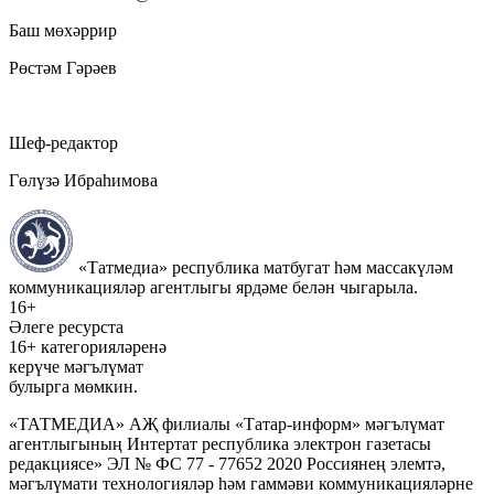
Баш мөхәррир
Рөстәм Гәрәев
Шеф-редактор
Гөлүзә Ибраһимова
«Татмедиа» республика матбугат һәм массакүләм
коммуникацияләр агентлыгы ярдәме белән чыгарыла.
16+
Әлеге ресурста
16+ категорияләренә
керүче мәгълүмат
булырга мөмкин.
«ТАТМЕДИА» АҖ филиалы «Татар-информ» мәгълүмат
агентлыгының Интертат республика электрон газетасы
редакциясе» ЭЛ № ФС 77 - 77652 2020 Россиянең элемтә,
мәгълүмати технологияләр һәм гаммәви коммуникацияләрне