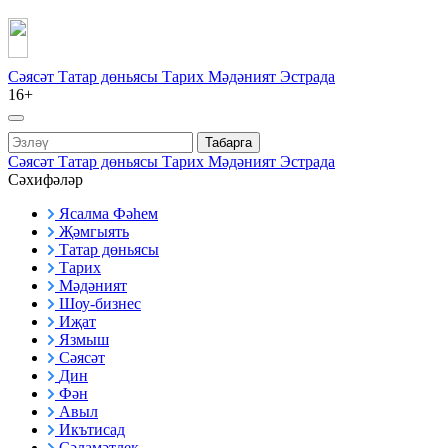
Сәясәт
Татар дөньясы
Тарих
Мәдәният
Эстрада
16+
Табарга
Сәясәт
Татар дөньясы
Тарих
Мәдәният
Эстрада
Сәхифәләр
Ясалма Фәһем
Җәмгыять
Татар дөньясы
Тарих
Мәдәният
Шоу-бизнес
Иҗат
Язмыш
Сәясәт
Дин
Фән
Авыл
Икътисад
Сәламәтлек