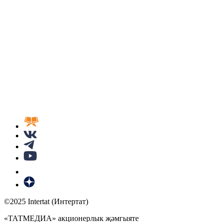
©2025 Intertat (Интертат)
«ТАТМЕДИА» акционерлык җәмгыяте