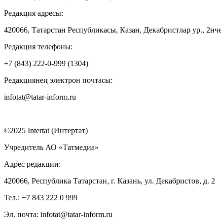
Редакция адресы:
420066, Татарстан Республикасы, Казан, Декабристлар ур., 2нче
Редакция телефоны:
+7 (843) 222-0-999 (1304)
Редакциянең электрон почтасы:
infotat@tatar-inform.ru
©2025 Intertat (Интертат)
Учредитель АО «Татмедиа»
Адрес редакции:
420066, Республика Татарстан, г. Казань, ул. Декабристов, д. 2
Тел.: +7 843 222 0 999
Эл. почта: infotat@tatar-inform.ru