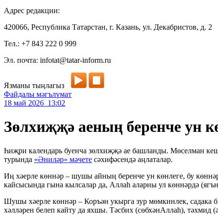
Адрес редакции:
420066, Республика Татарстан, г. Казань, ул. Декабристов, д. 2
Тел.: +7 843 222 0 999
Эл. почта: infotat@tatar-inform.ru
Язманы тыңлагыз
Файдалы мәгълүмат
18 май 2026 13:02
Зөлхиҗҗә аеның беренче ун к
Һиҗри календарь буенча зөлхиҗҗә ае башланды. Мөселман кеше
турында
«Әниләр» мәчете
сәхифәсендә аңлаталар.
Иң хәерле көннәр – шушы айның беренче ун көнлеге, бу көннәр
кайсысында гына кылсалар да, Аллаһ аларны ул көннәрдә (ягън
Шушы хәерле көннәр – Коръән укырга зур мөмкинлек, садака б
хәлләрен белеп кайту да яхшы. Тәсбих (сөбхәнАллаһ), тәхмид 