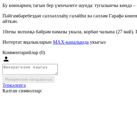
Бу көннәрнең тагын бер үзенчәлеге шунда: тугызынчы көндә – б
Пәйгамбәребездән салләлллаһү галәйһи вә сәлләм Гарәфә көненд
әйткән.
10нчы зөлхиҗә бәйрәм намазы укыла, корбан чалына (27 май). 
Интертат яңалыкларын
MAX-каналында
укыгыз
Комментарийлар (0)
Фикерегезне калдырыгыз
Теркәлергә
Калган символлар: