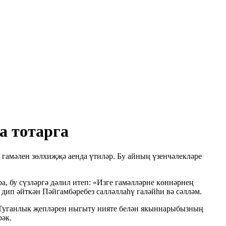
а тотарга
 гамәлен зөлхиҗҗә аенда үтиләр. Бу айның үзенчәлекләре
, бу сүзләргә дәлил итеп: «Изге гамәлләрне көннәрнең
 дип әйткән Пәйгамбәребез салләллаһү галәйһи вә сәлләм.
з. Туганлык җепләрен ныгыту нияте белән якыннарыбызның
рәк.