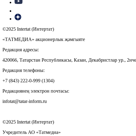
©2025 Intertat (Интертат)
«ТАТМЕДИА» акционерлык җәмгыяте
Редакция адресы:
420066, Татарстан Республикасы, Казан, Декабристлар ур., 2нче
Редакция телефоны:
+7 (843) 222-0-999 (1304)
Редакциянең электрон почтасы:
infotat@tatar-inform.ru
©2025 Intertat (Интертат)
Учредитель АО «Татмедиа»