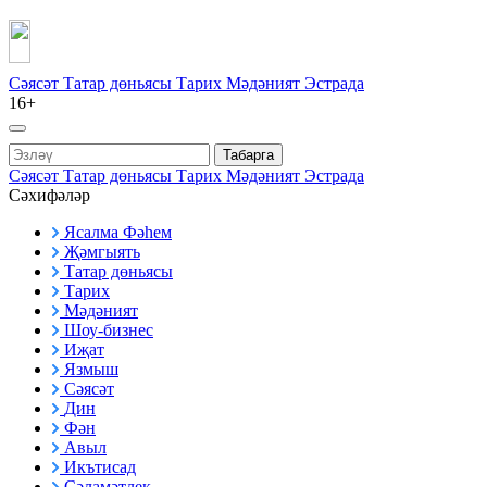
Сәясәт
Татар дөньясы
Тарих
Мәдәният
Эстрада
16+
Табарга
Сәясәт
Татар дөньясы
Тарих
Мәдәният
Эстрада
Сәхифәләр
Ясалма Фәһем
Җәмгыять
Татар дөньясы
Тарих
Мәдәният
Шоу-бизнес
Иҗат
Язмыш
Сәясәт
Дин
Фән
Авыл
Икътисад
Сәламәтлек