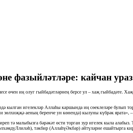
өне фазыйләтләре: кайчан ураз
се өчен иң олуг гыйбадәтләрнең берсе ул – хаҗ гыйбадәте. Хаҗ
дә кылган игелекләр Аллаһы каршында иң сөеклеләре булып тора
и зөлхиҗҗә аеның беренче ун көнендә) кылуны күбрәк ярата», –
иреп тә малыбызга бәрәкәт өсти торган зур игелек кыла алабы
(әлхәмдүЛлиләһ), тәкбир (АллаһүӘкбәр) әйтүләрне ешайтырга ки