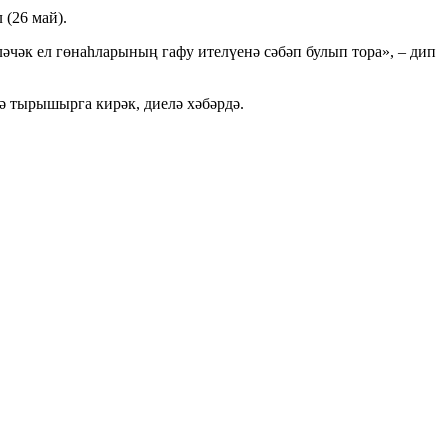
 (26 май).
ләчәк ел гөнаһларының гафу ителүенә сәбәп булып тора», – дип
гә тырышырга кирәк, диелә хәбәрдә.