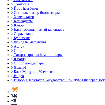
Экология
Йорт һәм бакча
Социаль челтәр йолдызлары
Хәвеф-хәтәр
Көн кадагы
Юмор
Һава торышы һәм ай календаре
Сорау-җавап
Бу кызык!
Файдалы мәгълүмат
Аш-су
Спорт
Татар җырлары һәм клиплары
Югалту
Спорт йолдызлары
ЯшьТИ
Бөек Җиңүнең 80 еллыгы
Видео
Выборы депутатов Государственной Думы Федерального