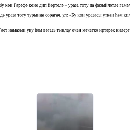
у көн Гарәфә көне дип йөртелә – ураза тоту да фазыйләтле гамәл
ә ураза тоту турында сорагач, ул: «Бу көн уразасы үткән һәм ки
Гает намазын уку һәм вәгазь тыңлау өчен мәчеткә иртәрәк килер