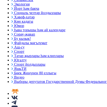
Экология
Йорт һәм бакча
Социаль челтәр йолдызлары
Хәвеф-хәтәр
Көн кадагы
Юмор
Һава торышы һәм ай календаре
Сорау-җавап
Бу кызык!
Файдалы мәгълүмат
Аш-су
Спорт
Татар җырлары һәм клиплары
Югалту
Спорт йолдызлары
ЯшьТИ
Бөек Җиңүнең 80 еллыгы
Видео
Выборы депутатов Государственной Думы Федерального