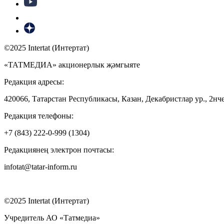
©2025 Intertat (Интертат)
«ТАТМЕДИА» акционерлык җәмгыяте
Редакция адресы:
420066, Татарстан Республикасы, Казан, Декабристлар ур., 2нче
Редакция телефоны:
+7 (843) 222-0-999 (1304)
Редакциянең электрон почтасы:
infotat@tatar-inform.ru
©2025 Intertat (Интертат)
Учредитель АО «Татмедиа»