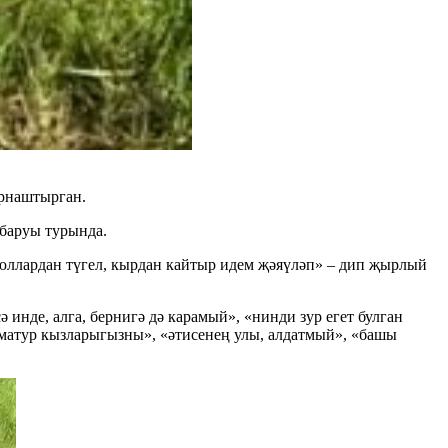
урнаштырган.
 баруы турында.
юллардан түгел, кырдан кайтыр идем җәяүләп» – дип җырлый
инде, алга, бернигә дә карамый», «нинди зур егет булган
әм матур кызларыгызны», «әтисенең улы, алдатмый», «башы