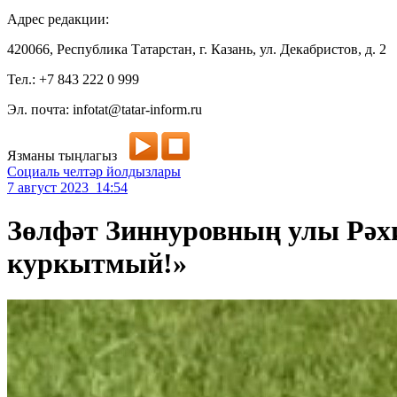
Адрес редакции:
420066, Республика Татарстан, г. Казань, ул. Декабристов, д. 2
Тел.: +7 843 222 0 999
Эл. почта: infotat@tatar-inform.ru
Язманы тыңлагыз
Социаль челтәр йолдызлары
7 август 2023 14:54
Зөлфәт Зиннуровның улы Рәхи
куркытмый!»