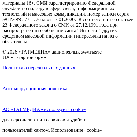
материалы 16+. СМИ зарегистрировано Федеральной
службой по надзору в сфере связи, информационных
технологий и массовых коммуникаций, номер записи серия
ЭЛ № ФС 77 - 77652 от 17.01.2020. В соответствии со статьей
23 Федерального закона о СМИ от 27.12.1991 года при
распространении сообщений сайта “Интертат” другим
средством массовой информации гиперссылка на него
обязательна.
© 2026 «ТАТМЕДИА» акционерлык җәмгыяте
ИА «Татар-информ»
Политика о персональных данных
Антикоррупционная политика
АО «ТАТМЕДИА» использует «cookie»
для персонализации сервисов и удобства
пользователей сайтом. Использование «cookie»