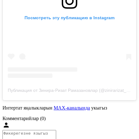
Посмотреть эту публикацию в Instagram
Публикация от Зинира-Ризат Рамазановлар (@zinirarizat_official)
Интертат яңалыкларын
MAX-каналында
укыгыз
Комментарийлар (0)