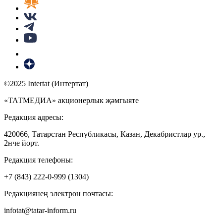
©2025 Intertat (Интертат)
«ТАТМЕДИА» акционерлык җәмгыяте
Редакция адресы:
420066, Татарстан Республикасы, Казан, Декабристлар ур.,
2нче йорт.
Редакция телефоны:
+7 (843) 222-0-999 (1304)
Редакциянең электрон почтасы:
infotat@tatar-inform.ru