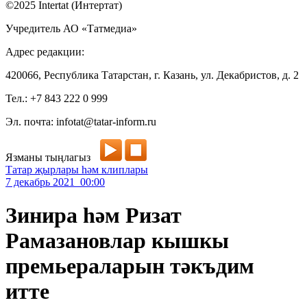
©2025 Intertat (Интертат)
Учредитель АО «Татмедиа»
Адрес редакции:
420066, Республика Татарстан, г. Казань, ул. Декабристов, д. 2
Тел.: +7 843 222 0 999
Эл. почта: infotat@tatar-inform.ru
Язманы тыңлагыз
Татар җырлары һәм клиплары
7 декабрь 2021 00:00
Зинира һәм Ризат
Рамазановлар кышкы
премьераларын тәкъдим
итте