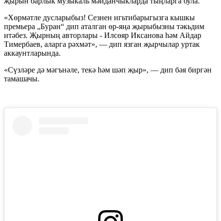
җырын барлык музыкаль мәйданчыкларда тыңларга була.
«Хөрмәтле дусларыбыз! Сезнен игьтибарыгызга кышкы
премьера „Буран“ дип аталган өр-яңа җырыбызны тәкьдим
итәбез. Җырның авторлары - Илсөяр Иксанова һәм Айдар
Тимербаев, аларга рәхмәт», — дип язган җырчылар уртак
аккаунтларында.
«Сүзләре дә мәгънәле, текә һәм шәп җыр», — дип бәя биргән
тамашачы.