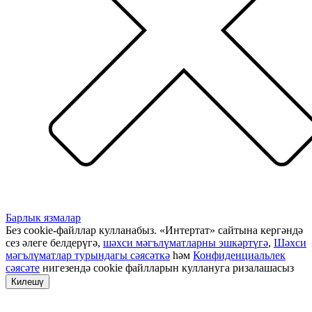
Барлык язмалар
Без cookie-файллар кулланабыз. «Интертат» сайтына кергәндә
сез әлеге белдерүгә,
шәхси мәгълүматларны эшкәртүгә
,
Шәхси
мәгълүматлар турындагы сәясәткә
һәм
Конфиденциальлек
сәясәте
нигезендә cookie файлларын куллануга ризалашасыз
Килешү