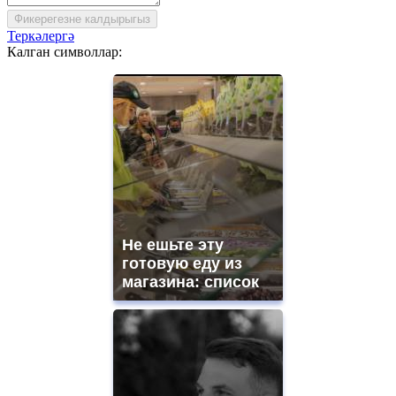
Фикерегезне калдырыгыз
Теркәлергә
Калган символлар:
Не ешьте эту
готовую еду из
магазина: список