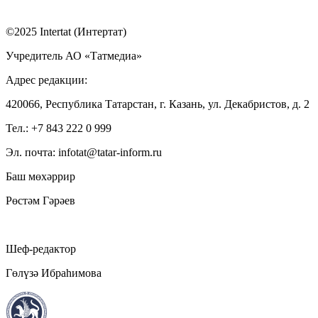
©2025 Intertat (Интертат)
Учредитель АО «Татмедиа»
Адрес редакции:
420066, Республика Татарстан, г. Казань, ул. Декабристов, д. 2
Тел.: +7 843 222 0 999
Эл. почта: infotat@tatar-inform.ru
Баш мөхәррир
Рөстәм Гәрәев
Шеф-редактор
Гөлүзә Ибраһимова