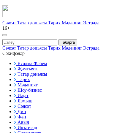
Сәясәт
Татар дөньясы
Тарих
Мәдәният
Эстрада
16+
Табарга
Сәясәт
Татар дөньясы
Тарих
Мәдәният
Эстрада
Сәхифәләр
Ясалма Фәһем
Җәмгыять
Татар дөньясы
Тарих
Мәдәният
Шоу-бизнес
Иҗат
Язмыш
Сәясәт
Дин
Фән
Авыл
Икътисад
Сәламәтлек