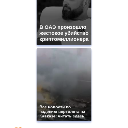
В ОАЭ произошло
жестокое убийство
криптомиллионера
Все новости по
падению вертолета на
Кавказе: читать здесь