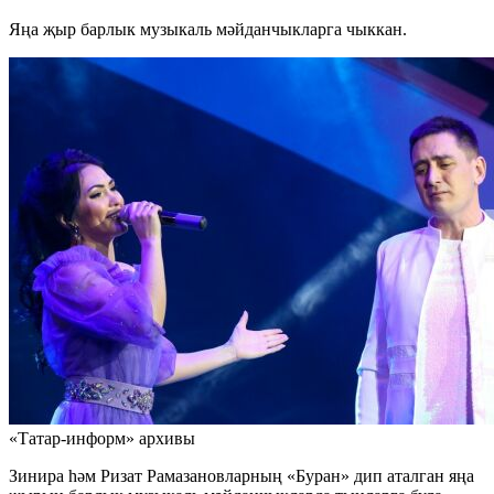
Яңа җыр барлык музыкаль мәйданчыкларга чыккан.
«Татар-информ» архивы
Зинира һәм Ризат Рамазановларның «Буран» дип аталган яңа