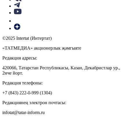
©2025 Intertat (Интертат)
«ТАТМЕДИА» акционерлык җәмгыяте
Редакция адресы:
420066, Татарстан Республикасы, Казан, Декабристлар ур.,
2нче йорт.
Редакция телефоны:
+7 (843) 222-0-999 (1304)
Редакциянең электрон почтасы:
infotat@tatar-inform.ru