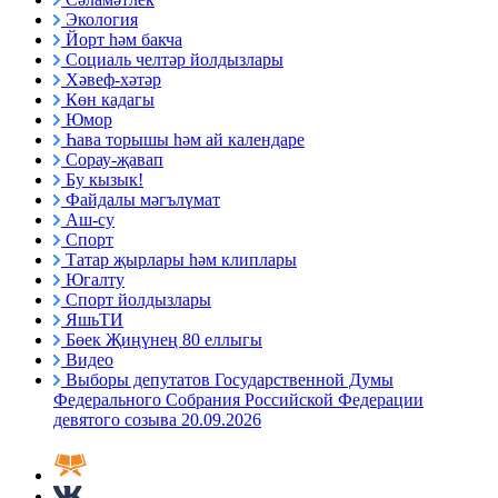
Экология
Йорт һәм бакча
Социаль челтәр йолдызлары
Хәвеф-хәтәр
Көн кадагы
Юмор
Һава торышы һәм ай календаре
Сорау-җавап
Бу кызык!
Файдалы мәгълүмат
Аш-су
Спорт
Татар җырлары һәм клиплары
Югалту
Спорт йолдызлары
ЯшьТИ
Бөек Җиңүнең 80 еллыгы
Видео
Выборы депутатов Государственной Думы
Федерального Собрания Российской Федерации
девятого созыва 20.09.2026