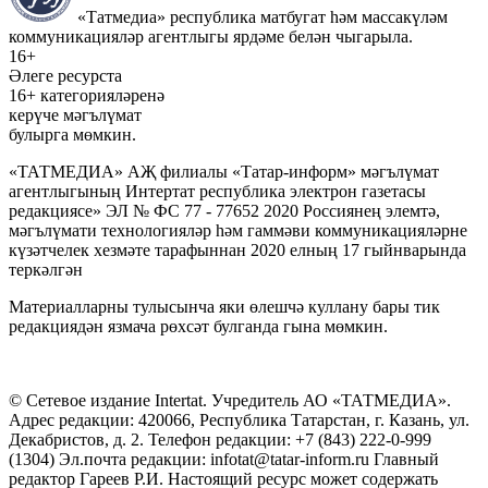
«Татмедиа» республика матбугат һәм массакүләм
коммуникацияләр агентлыгы ярдәме белән чыгарыла.
16+
Әлеге ресурста
16+ категорияләренә
керүче мәгълүмат
булырга мөмкин.
«ТАТМЕДИА» АҖ филиалы «Татар-информ» мәгълүмат
агентлыгының Интертат республика электрон газетасы
редакциясе» ЭЛ № ФС 77 - 77652 2020 Россиянең элемтә,
мәгълүмати технологияләр һәм гаммәви коммуникацияләрне
күзәтчелек хезмәте тарафыннан 2020 елның 17 гыйнварында
теркәлгән
Материалларны тулысынча яки өлешчә куллану бары тик
редакциядән язмача рөхсәт булганда гына мөмкин.
© Сетевое издание Intertat. Учредитель АО «ТАТМЕДИА».
Адрес редакции: 420066, Республика Татарстан, г. Казань, ул.
Декабристов, д. 2. Телефон редакции: +7 (843) 222-0-999
(1304) Эл.почта редакции: infotat@tatar-inform.ru Главный
редактор Гареев Р.И. Настоящий ресурс может содержать