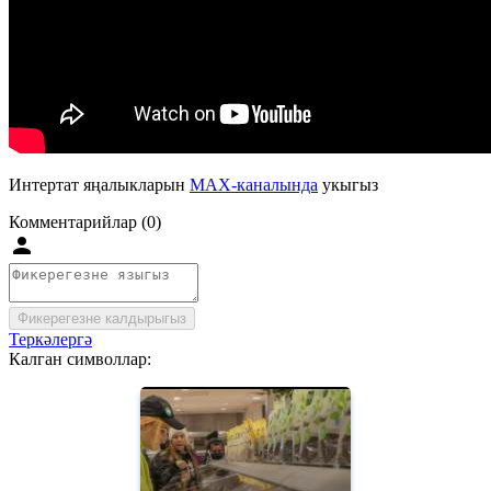
Интертат яңалыкларын
MAX-каналында
укыгыз
Комментарийлар (0)
Фикерегезне калдырыгыз
Теркәлергә
Калган символлар: