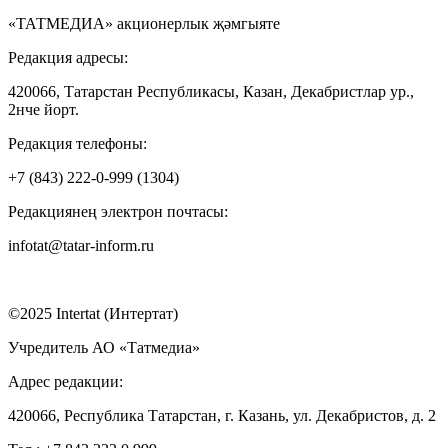
«ТАТМЕДИА» акционерлык җәмгыяте
Редакция адресы:
420066, Татарстан Республикасы, Казан, Декабристлар ур.,
2нче йорт.
Редакция телефоны:
+7 (843) 222-0-999 (1304)
Редакциянең электрон почтасы:
infotat@tatar-inform.ru
©2025 Intertat (Интертат)
Учредитель АО «Татмедиа»
Адрес редакции:
420066, Республика Татарстан, г. Казань, ул. Декабристов, д. 2