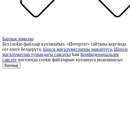
Барлык язмалар
Без cookie-файллар кулланабыз. «Интертат» сайтына кергәндә
сез әлеге белдерүгә,
шәхси мәгълүматларны эшкәртүгә
,
Шәхси
мәгълүматлар турындагы сәясәткә
һәм
Конфиденциальлек
сәясәте
нигезендә cookie файлларын куллануга ризалашасыз
Килешү