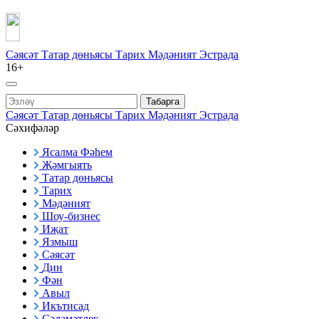
Сәясәт
Татар дөньясы
Тарих
Мәдәният
Эстрада
16+
Табарга
Сәясәт
Татар дөньясы
Тарих
Мәдәният
Эстрада
Сәхифәләр
Ясалма Фәһем
Җәмгыять
Татар дөньясы
Тарих
Мәдәният
Шоу-бизнес
Иҗат
Язмыш
Сәясәт
Дин
Фән
Авыл
Икътисад
Сәламәтлек