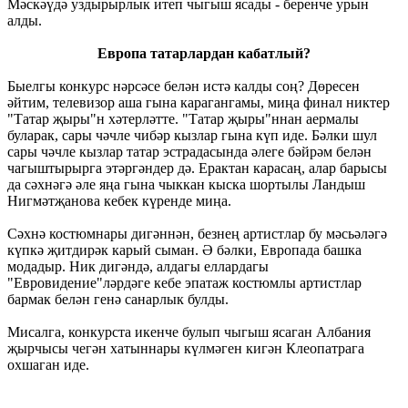
Мәскәүдә уздырырлык итеп чыгыш ясады - беренче урын
алды.
Европа татарлардан кабатлый?
Быелгы конкурс нәрсәсе белән истә калды соң? Дөресен
әйтим, телевизор аша гына карагангамы, миңа финал никтер
"Татар җыры"н хәтерләтте. "Татар җыры"ннан аермалы
буларак, сары чәчле чибәр кызлар гына күп иде. Бәлки шул
сары чәчле кызлар татар эстрадасында әлеге бәйрәм белән
чагыштырырга этәргәндер дә. Ерактан карасаң, алар барысы
да сәхнәгә әле яңа гына чыккан кыска шортылы Ландыш
Нигмәтҗанова кебек күренде миңа.
Сәхнә костюмнары дигәннән, безнең артистлар бу мәсьәләгә
күпкә җитдирәк карый сыман. Ә бәлки, Европада башка
модадыр. Ник дигәндә, алдагы еллардагы
"Евровидение"ләрдәге кебе эпатаж костюмлы артистлар
бармак белән генә санарлык булды.
Мисалга, конкурста икенче булып чыгыш ясаган Албания
җырчысы чегән хатыннары күлмәген кигән Клеопатрага
охшаган иде.