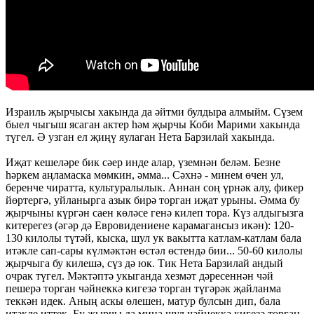
Израиль җырчысы хакында да әйтми булдыра алмыйм. Сүзем
быел чыгыш ясаган актер һәм җырчы Коби Марими хакында
түгел. Ә узган ел җиңү яулаган Нета Барзилай хакында.
Иҗат кешеләре бик сәер инде алар, үземнән беләм. Безне
һәркем аңламаска мөмкин, әмма... Сәхнә - минем өчен ул,
беренче чиратта, культуралылык. Аннан соң үрнәк алу, фикер
йөртергә, уйланырга азык бирә торган иҗат урыны. Әмма бу
җырчыны күргән саен көләсе генә килеп тора. Күз алдыгызга
китерегез (әгәр дә Евровидениене карамагансыз икән): 120-
130 килолы түтәй, кыска, шул ук вакытта катлам-катлам бала
итәкле сап-сары күлмәктән өстәл өстендә бии... 50-60 килолы
җырчыга бу килешә, сүз дә юк. Тик Нета Барзилай андый
очрак түгел. Мәктәптә укыганда хезмәт дәресеннән чәй
пешерә торган чәйнеккә кигезә торган түгәрәк җайланма
теккән идек. Аның аскы өлешен, матур булсын дип, бала
итәкле иттек. Бу җырчы да миңа шул чәйнеккә кигезә торган