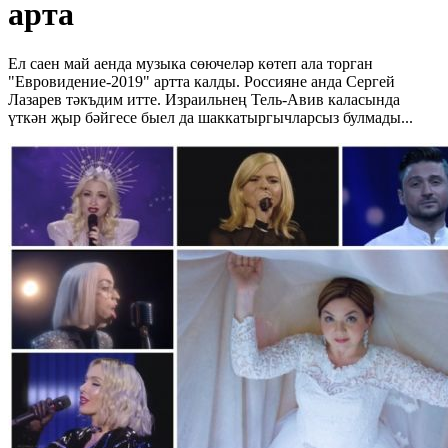
арта
Ел саен май аенда музыка сөючеләр көтеп ала торган
"Евровидение-2019" артта калды. Россияне анда Сергей
Лазарев тәкъдим итте. Израильнең Тель-Авив каласында
үткән җыр бәйгесе быел да шаккатыргычларсыз булмады...