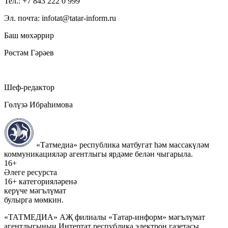
Тел.: +7 843 222 0 999
Эл. почта: infotat@tatar-inform.ru
Баш мөхәррир
Рөстәм Гәрәев
Шеф-редактор
Гөлүзә Ибраһимова
«Татмедиа» республика матбугат һәм массакүләм
коммуникацияләр агентлыгы ярдәме белән чыгарыла.
16+
Әлеге ресурста
16+ категорияләренә
керүче мәгълүмат
булырга мөмкин.
«ТАТМЕДИА» АҖ филиалы «Татар-информ» мәгълүмат
агентлыгының Интертат республика электрон газетасы