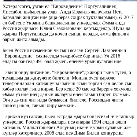
Хәтерләсәгез, узган ел "Евровидение" Португалиянең
Лиссабон шәһәрендә узды. Анда Израиль җырчысы Нета
Барзилай җиңгән иде (аңа бераз соңрак тукталырмын). Ә 2017
ел бәйгене Украина башкаласында үткәрделәр. Әмма анда
Россия җырчысы Юлия Самойлованы кертмәделәр. Шуңа да
җырчы Португалиядә дә көчен сынап карады, әмма финалга
барып җитә алмады.
Быел Россия исеменнән чыгыш ясаган Сергей Лазаревның
"Евровидение" сәхнәсендә тәҗрибәсе бар инде. Ул 2016
елдагы бәйгедә 491 балл җыеп, өченче урын яулаган иде.
Тавыш бирү дигәннән, "Евровидение"дә жюри гына түгел, ә
тамашачы да җиңүчене билгели. Моның өчен кәрәзле
телефоннардан катнашучы чыгыш ясый торган сан белән смс-
хәбәр юллау гына кирәк. Бер кеше 20 смс җибәрергә хокуклы.
Әмма үз илеңнең данын яклаучы өчен тавыш биреп булмый.
Әгәр дә син чит илдә булмасаң, билгеле. Россиядән читтә
яшисең икән, тавыш бирү мөмкин.
Тарихка күз салсак, быел эстрада җыры бәйгесе 64 нче тапкыр
үткәрелде. Россия җырчылары исә анарда 1994 елдан алып
катнаша. Милләттәшебез Алсуның икенче урын яулавын әле
күпләр хәтерлидер. 2008 елда исә Дима Билан конкурсны