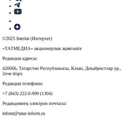
©2025 Intertat (Интертат)
«ТАТМЕДИА» акционерлык җәмгыяте
Редакция адресы:
420066, Татарстан Республикасы, Казан, Декабристлар ур.,
2нче йорт.
Редакция телефоны:
+7 (843) 222-0-999 (1304)
Редакциянең электрон почтасы:
infotat@tatar-inform.ru