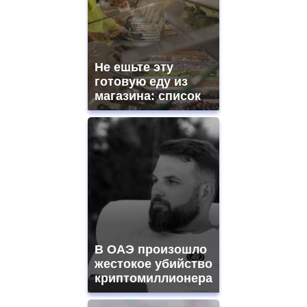
Не ешьте эту
готовую еду из
магазина: список
В ОАЭ произошло
жестокое убийство
криптомиллионера