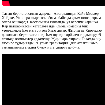
Тагын бер истә калган җырчы - Австралиядән Кейт Миллер-
Хайдке. Ул опера җырчысы. Әмма бәйгедә ярым попса, ярым
опера башкарды. Костюмына килгәндә, ул беренче карашка
Кар патшабикәсен хәтерләтә иде. Әмма номерны бик
үзенчәлекле һәм матур итеп бизәгәннәр. Җырчы да, биючеләр
дә колгага беркетелгән иде һәм шунда тирбәлеп тордылару. Ә
сәхнәдә компьютер ярдәмендә Җир шары тирәли Галәмдә очу
тәэсире тудырылды. "Нульле гравитация" дип аталган җыр
тамашачыларга әкият бүләк итте, дияргә дә була.