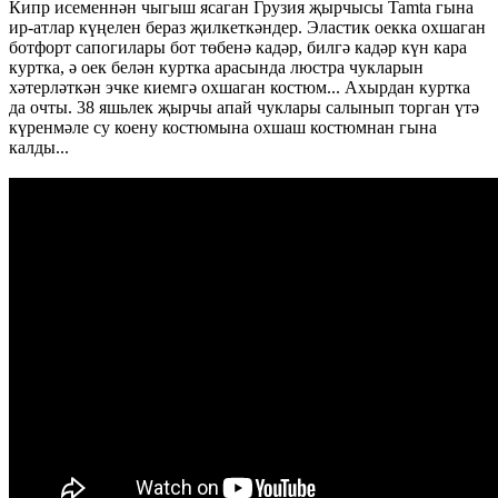
Кипр исеменнән чыгыш ясаган Грузия җырчысы Tamta гына
ир-атлар күңелен бераз җилкеткәндер. Эластик оекка охшаган
ботфорт сапогилары бот төбенә кадәр, билгә кадәр күн кара
куртка, ә оек белән куртка арасында люстра чукларын
хәтерләткән эчке киемгә охшаган костюм... Ахырдан куртка
да очты. 38 яшьлек җырчы апай чуклары салынып торган үтә
күренмәле су коену костюмына охшаш костюмнан гына
калды...