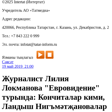
©2025 Intertat (Интертат)
Учредитель АО «Татмедиа»
Адрес редакции:
420066, Республика Татарстан, г. Казань, ул. Декабристов, д. 2
Тел.: +7 843 222 0 999
Эл. почта: infotat@tatar-inform.ru
Язманы тыңлагыз
Сәясәт
19 май 2019 21:00
Журналист Лилия
Локманова "Евровидение"
турында: Кончиталар кими,
Ландыш Нигъмәтҗановалар