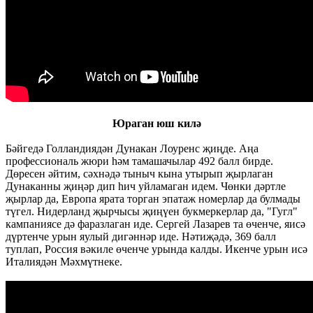
Юраган юш килә
Бәйгедә Голландиядән Дунакан Лоуренс җиңде. Аңа
профессиональ жюри һәм тамашачылар 492 балл бирде.
Дөресен әйтим, сәхнәдә тыныч кына утырып җырлаган
Дунаканны җиңәр дип һич уйламаган идем. Чөнки дәртле
җырлар да, Европа ярата торган эпатаж номерлар да булмады
түгел. Нидерланд җырчысы җиңүен букмеркерлар да, "Гугл"
кампаниясе дә фаразлаган иде. Сергей Лазарев та өченче, яисә
дүртенче урын яулый дигәннәр иде. Нәтиҗәдә, 369 балл
туплап, Россия вәкиле өченче урында калды. Икенче урын исә
Италиядән Мәхмүтнеке.