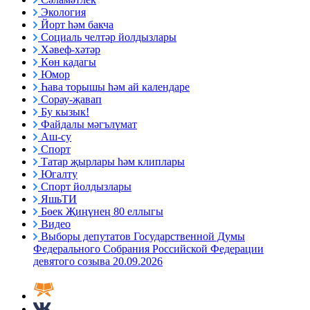
Экология
Йорт һәм бакча
Социаль челтәр йолдызлары
Хәвеф-хәтәр
Көн кадагы
Юмор
Һава торышы һәм ай календаре
Сорау-җавап
Бу кызык!
Файдалы мәгълүмат
Аш-су
Спорт
Татар җырлары һәм клиплары
Югалту
Спорт йолдызлары
ЯшьТИ
Бөек Җиңүнең 80 еллыгы
Видео
Выборы депутатов Государственной Думы
Федерального Собрания Российской Федерации
девятого созыва 20.09.2026