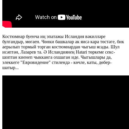
Костюмнар буенча иң эпатажы Исландия вәкилләре
булгандыр, мөгаен. Чөнки башкалар ак яисә кара төстәге, бик
аерылып тормый торган костюмнардан чыгыш ясады. Шул
исәптән, Лазарев та. Ә Исландиянең Hatari төркеме секс-
шоптан киенеп чыкканга охшаган иде. Чыгышлары да,
элеккеге "Евровидение" стилендә - көчле, каты, дөбер-
шатыр...