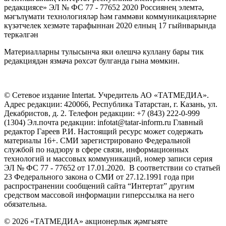
редакциясе» ЭЛ № ФС 77 - 77652 2020 Россиянең элемтә,
мәгълүмати технологияләр һәм гаммәви коммуникацияләрне
күзәтчелек хезмәте тарафыннан 2020 елның 17 гыйнварында
теркәлгән
Материалларны тулысынча яки өлешчә куллану бары тик
редакциядән язмача рөхсәт булганда гына мөмкин.
© Сетевое издание Intertat. Учредитель АО «ТАТМЕДИА».
Адрес редакции: 420066, Республика Татарстан, г. Казань, ул.
Декабристов, д. 2. Телефон редакции: +7 (843) 222-0-999
(1304) Эл.почта редакции: infotat@tatar-inform.ru Главный
редактор Гареев Р.И. Настоящий ресурс может содержать
материалы 16+. СМИ зарегистрировано Федеральной
службой по надзору в сфере связи, информационных
технологий и массовых коммуникаций, номер записи серия
ЭЛ № ФС 77 - 77652 от 17.01.2020. В соответствии со статьей
23 Федерального закона о СМИ от 27.12.1991 года при
распространении сообщений сайта “Интертат” другим
средством массовой информации гиперссылка на него
обязательна.
© 2026 «ТАТМЕДИА» акционерлык җәмгыяте