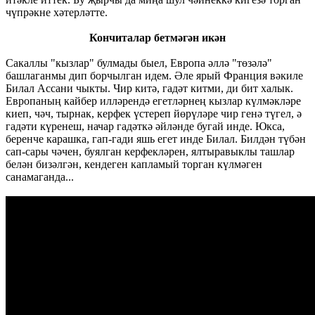
чүпрәкне хәтерләтте.
Кончиталар бетмәгән икән
Сакаллы "кызлар" булмады быел, Европа әллә "төзәлә"
башлаганмы дип борчылган идем. Әле ярый Франция вәкиле
Билал Ассани чыкты. Чир китә, гадәт китми, ди бит халык.
Европаның кайбер илләрендә егетләрнең кызлар күлмәкләре
киеп, чәч, тырнак, керфек үстереп йөрүләре чир генә түгел, ә
гадәти күренеш, начар гадәткә әйләнде бугай инде. Юкса,
беренче карашка, гап-гади яшь егет инде Билал. Билдән түбән
сап-сары чәчен, буялган керфекләрен, ялтыравыклы ташлар
белән бизәлгән, кендеген капламый торган күлмәген
санамаганда...