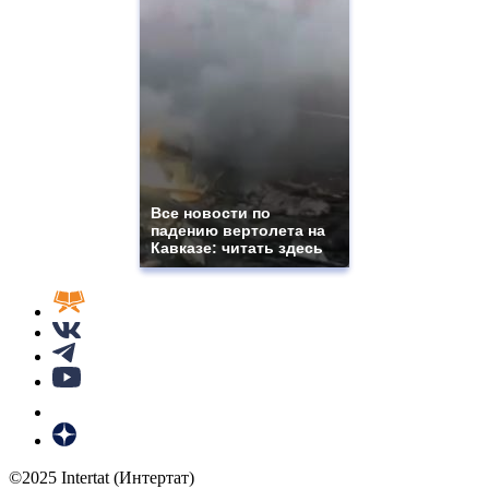
Все новости по
падению вертолета на
Кавказе: читать здесь
©2025 Intertat (Интертат)