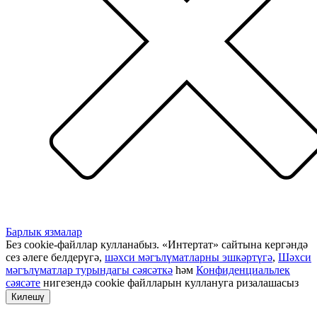
Барлык язмалар
Без cookie-файллар кулланабыз. «Интертат» сайтына кергәндә
сез әлеге белдерүгә,
шәхси мәгълүматларны эшкәртүгә
,
Шәхси
мәгълүматлар турындагы сәясәткә
һәм
Конфиденциальлек
сәясәте
нигезендә cookie файлларын куллануга ризалашасыз
Килешү