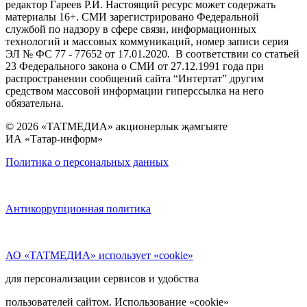
редактор Гареев Р.И. Настоящий ресурс может содержать
материалы 16+. СМИ зарегистрировано Федеральной
службой по надзору в сфере связи, информационных
технологий и массовых коммуникаций, номер записи серия
ЭЛ № ФС 77 - 77652 от 17.01.2020. В соответствии со статьей
23 Федерального закона о СМИ от 27.12.1991 года при
распространении сообщений сайта “Интертат” другим
средством массовой информации гиперссылка на него
обязательна.
© 2026 «ТАТМЕДИА» акционерлык җәмгыяте
ИА «Татар-информ»
Политика о персональных данных
Антикоррупционная политика
АО «ТАТМЕДИА» использует «cookie»
для персонализации сервисов и удобства
пользователей сайтом. Использование «cookie»