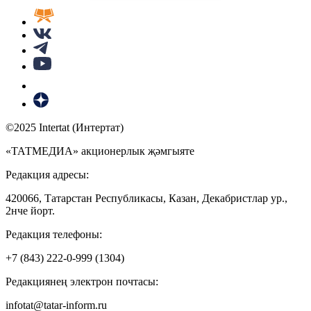
©2025 Intertat (Интертат)
«ТАТМЕДИА» акционерлык җәмгыяте
Редакция адресы:
420066, Татарстан Республикасы, Казан, Декабристлар ур.,
2нче йорт.
Редакция телефоны:
+7 (843) 222-0-999 (1304)
Редакциянең электрон почтасы:
infotat@tatar-inform.ru