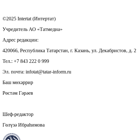
©2025 Intertat (Интертат)
Учредитель АО «Татмедиа»
Адрес редакции:
420066, Республика Татарстан, г. Казань, ул. Декабристов, д. 2
Тел.: +7 843 222 0 999
Эл. почта: infotat@tatar-inform.ru
Баш мөхәррир
Рөстәм Гәрәев
Шеф-редактор
Гөлүзә Ибраһимова