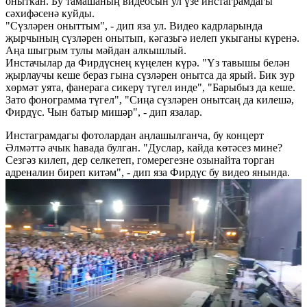
оныткан. Бу тамашаның видеосын ул үзе инстаграмдагы
сәхифәсенә куйды.
"Сүзләрен оныттым", - дип яза ул. Видео кадрларында
җырчының сүзләрен онытып, кәгазьгә иелеп укыганы күренә.
Аңа шыгрым тулы мәйдан алкышлый.
Инстачылар да Фирдүснең күңелен күрә. "Үз тавышы белән
җырлаучы кеше бераз гына сүзләрен онытса да ярый. Бик зур
хөрмәт уята, фанерага сикерү түгел инде", "Барыбыз да кеше.
Зато фонограмма түгел", "Сиңа сүзләрен онытсаң да килешә,
Фирдүс. Чын батыр мишәр", - дип язалар.
Инстаграмдагы фотолардан аңлашылганча, бу концерт
Әлмәттә ачык һавада булган. "Дуслар, кайда көтәсез мине?
Сезгәз килеп, дер селкетеп, гомерегезне озынайта торган
адреналин биреп китәм", - дип яза Фирдүс бу видео янында.