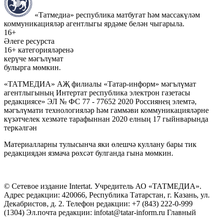
«Татмедиа» республика матбугат һәм массакүләм
коммуникацияләр агентлыгы ярдәме белән чыгарыла.
16+
Әлеге ресурста
16+ категорияләренә
керүче мәгълүмат
булырга мөмкин.
«ТАТМЕДИА» АҖ филиалы «Татар-информ» мәгълүмат
агентлыгының Интертат республика электрон газетасы
редакциясе» ЭЛ № ФС 77 - 77652 2020 Россиянең элемтә,
мәгълүмати технологияләр һәм гаммәви коммуникацияләрне
күзәтчелек хезмәте тарафыннан 2020 елның 17 гыйнварында
теркәлгән
Материалларны тулысынча яки өлешчә куллану бары тик
редакциядән язмача рөхсәт булганда гына мөмкин.
© Сетевое издание Intertat. Учредитель АО «ТАТМЕДИА».
Адрес редакции: 420066, Республика Татарстан, г. Казань, ул.
Декабристов, д. 2. Телефон редакции: +7 (843) 222-0-999
(1304) Эл.почта редакции: infotat@tatar-inform.ru Главный