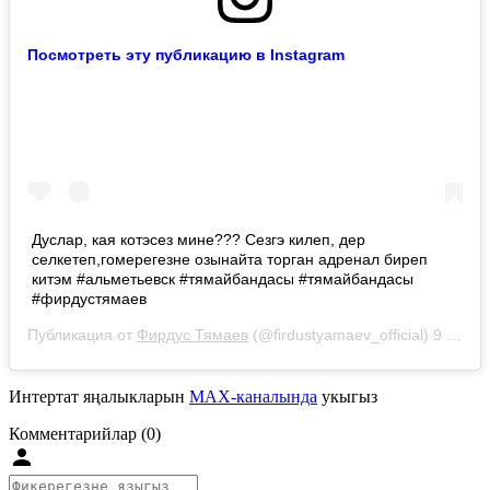
Посмотреть эту публикацию в Instagram
Дуслар, кая котэсез мине??? Сезгэ килеп, дер
селкетеп,гомерегезне озынайта торган адренал биреп
китэм #альметьевск #тямайбандасы #тямайбандасы
#фирдустямаев
Публикация от
Фирдус Тямаев
(@firdustyamaev_official)
9 Сен 2019 в 2:28 PDT
Интертат яңалыкларын
MAX-каналында
укыгыз
Комментарийлар (0)