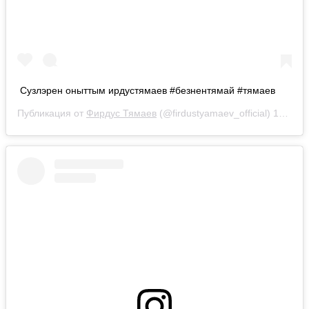
Сузлэрен оныттым ирдустямаев #безнентямай #тямаев
Публикация от
Фирдус Тямаев
(@firdustyamaev_official)
10 Сен 2019 в 11:07 PDT