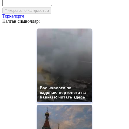
Фикерегезне калдырыгыз
Теркәлергә
Калган символлар:
Все новости по
падению вертолета на
Кавказе: читать здесь