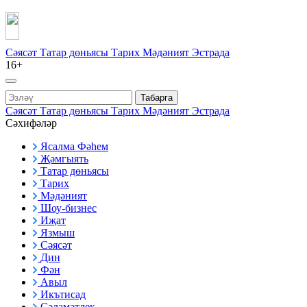
Сәясәт
Татар дөньясы
Тарих
Мәдәният
Эстрада
16+
Табарга
Сәясәт
Татар дөньясы
Тарих
Мәдәният
Эстрада
Сәхифәләр
Ясалма Фәһем
Җәмгыять
Татар дөньясы
Тарих
Мәдәният
Шоу-бизнес
Иҗат
Язмыш
Сәясәт
Дин
Фән
Авыл
Икътисад
Сәламәтлек