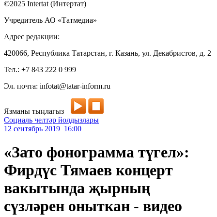
©2025 Intertat (Интертат)
Учредитель АО «Татмедиа»
Адрес редакции:
420066, Республика Татарстан, г. Казань, ул. Декабристов, д. 2
Тел.: +7 843 222 0 999
Эл. почта: infotat@tatar-inform.ru
Язманы тыңлагыз
Социаль челтәр йолдызлары
12 сентябрь 2019 16:00
«Зато фонограмма түгел»:
Фирдүс Тямаев концерт
вакытында җырның
сүзләрен оныткан - видео