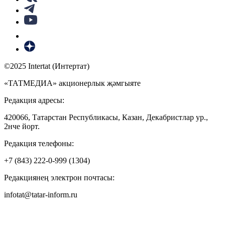
©2025 Intertat (Интертат)
«ТАТМЕДИА» акционерлык җәмгыяте
Редакция адресы:
420066, Татарстан Республикасы, Казан, Декабристлар ур.,
2нче йорт.
Редакция телефоны:
+7 (843) 222-0-999 (1304)
Редакциянең электрон почтасы:
infotat@tatar-inform.ru