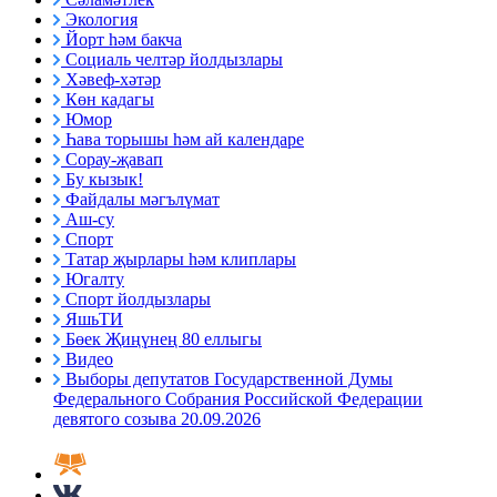
Экология
Йорт һәм бакча
Социаль челтәр йолдызлары
Хәвеф-хәтәр
Көн кадагы
Юмор
Һава торышы һәм ай календаре
Сорау-җавап
Бу кызык!
Файдалы мәгълүмат
Аш-су
Спорт
Татар җырлары һәм клиплары
Югалту
Спорт йолдызлары
ЯшьТИ
Бөек Җиңүнең 80 еллыгы
Видео
Выборы депутатов Государственной Думы
Федерального Собрания Российской Федерации
девятого созыва 20.09.2026