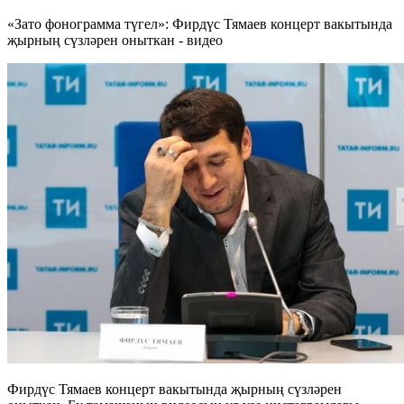
«Зато фонограмма түгел»: Фирдүс Тямаев концерт вакытында
җырның сүзләрен оныткан - видео
Фирдүс Тямаев концерт вакытында җырның сүзләрен