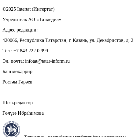
©2025 Intertat (Интертат)
Учредитель АО «Татмедиа»
Адрес редакции:
420066, Республика Татарстан, г. Казань, ул. Декабристов, д. 2
Тел.: +7 843 222 0 999
Эл. почта: infotat@tatar-inform.ru
Баш мөхәррир
Рөстәм Гәрәев
Шеф-редактор
Гөлүзә Ибраһимова