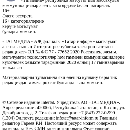
«Татмедиа» республика матбугат һәм массакүләм
коммуникацияләр агентлыгы ярдәме белән чыгарыла.
16+
Әлеге ресурста
16+ категорияләренә
керүче мәгълүмат
булырга мөмкин.
«ТАТМЕДИА» АҖ филиалы «Татар-информ» мәгълүмат
агентлыгының Интертат республика электрон газетасы
редакциясе» ЭЛ № ФС 77 - 77652 2020 Россиянең элемтә,
мәгълүмати технологияләр һәм гаммәви коммуникацияләрне
күзәтчелек хезмәте тарафыннан 2020 елның 17 гыйнварында
теркәлгән
Материалларны тулысынча яки өлешчә куллану бары тик
редакциядән язмача рөхсәт булганда гына мөмкин.
© Сетевое издание Intertat. Учредитель АО «ТАТМЕДИА».
Адрес редакции: 420066, Республика Татарстан, г. Казань, ул.
Декабристов, д. 2. Телефон редакции: +7 (843) 222-0-999
(1304) Эл.почта редакции: infotat@tatar-inform.ru Главный
редактор Гареев Р.И. Настоящий ресурс может содержать
материалы 16+. СМИ зарегистрировано Федеральной