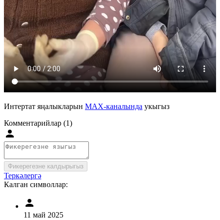
Интертат яңалыкларын
MAX-каналында
укыгыз
Комментарийлар (1)
Фикерегезне калдырыгыз
Теркәлергә
Калган символлар:
11 май 2025