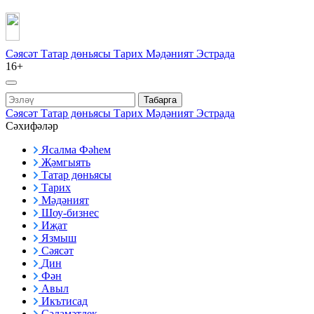
Сәясәт
Татар дөньясы
Тарих
Мәдәният
Эстрада
16+
Табарга
Сәясәт
Татар дөньясы
Тарих
Мәдәният
Эстрада
Сәхифәләр
Ясалма Фәһем
Җәмгыять
Татар дөньясы
Тарих
Мәдәният
Шоу-бизнес
Иҗат
Язмыш
Сәясәт
Дин
Фән
Авыл
Икътисад
Сәламәтлек