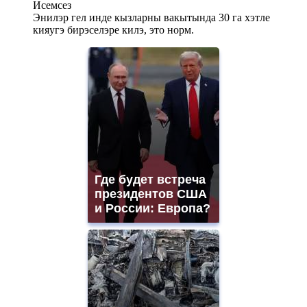
Исемсез
Энилэр гел инде кызларны вакытында 30 га хэтле
кияугэ бирэселэре килэ, это норм.
Где будет встреча
президентов США
и России: Европа?