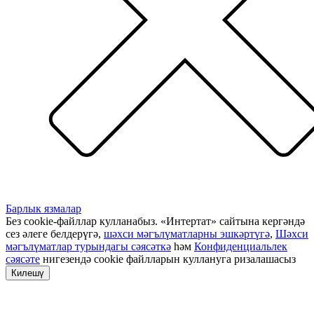
Барлык язмалар
Без cookie-файллар кулланабыз. «Интертат» сайтына кергәндә
сез әлеге белдерүгә,
шәхси мәгълүматларны эшкәртүгә
,
Шәхси
мәгълүматлар турындагы сәясәткә
һәм
Конфиденциальлек
сәясәте
нигезендә cookie файлларын куллануга ризалашасыз
Килешү