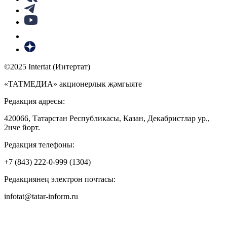
©2025 Intertat (Интертат)
«ТАТМЕДИА» акционерлык җәмгыяте
Редакция адресы:
420066, Татарстан Республикасы, Казан, Декабристлар ур.,
2нче йорт.
Редакция телефоны:
+7 (843) 222-0-999 (1304)
Редакциянең электрон почтасы:
infotat@tatar-inform.ru