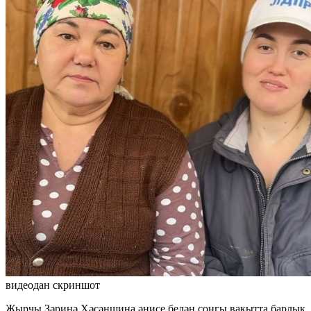
видеодан скриншот
Җырчы Зәринә Хәсәншина әнисе белән соңгы вакытта барлык