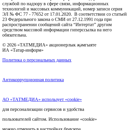
службой по надзору в сфере связи, информационных
технологий и массовых коммуникаций, номер записи серия
ЭЛ № ФС 77 - 77652 от 17.01.2020. В соответствии со статьей
23 Федерального закона о СМИ от 27.12.1991 года при
распространении сообщений сайта “Интертат” другим
средством массовой информации гиперссылка на него
обязательна.
© 2026 «ТАТМЕДИА» акционерлык җәмгыяте
ИА «Татар-информ»
Политика о персональных данных
Антикоррупционная политика
АО «ТАТМЕДИА» использует «cookie»
для персонализации сервисов и удобства
пользователей сайтом. Использование «cookie»
можно отменить в настройках браузера.