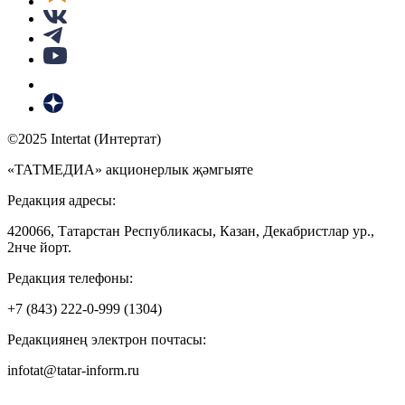
©2025 Intertat (Интертат)
«ТАТМЕДИА» акционерлык җәмгыяте
Редакция адресы:
420066, Татарстан Республикасы, Казан, Декабристлар ур.,
2нче йорт.
Редакция телефоны:
+7 (843) 222-0-999 (1304)
Редакциянең электрон почтасы:
infotat@tatar-inform.ru