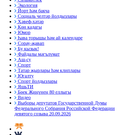
Экология
Йорт һәм бакча
Социаль челтәр йолдызлары
Хәвеф-хәтәр
Көн кадагы
Юмор
Һава торышы һәм ай календаре
Сорау-җавап
Бу кызык!
Файдалы мәгълүмат
Аш-су
Спорт
Татар җырлары һәм клиплары
Югалту
Спорт йолдызлары
ЯшьТИ
Бөек Җиңүнең 80 еллыгы
Видео
Выборы депутатов Государственной Думы
Федерального Собрания Российской Федерации
девятого созыва 20.09.2026