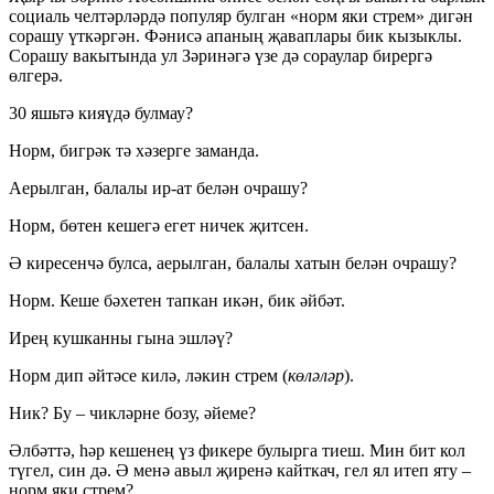
социаль челтәрләрдә популяр булган «норм яки стрем» дигән
сорашу үткәргән. Фәнисә апаның җаваплары бик кызыклы.
Сорашу вакытында ул Зәринәгә үзе дә сораулар бирергә
өлгерә.
30 яшьтә кияүдә булмау?
Норм, бигрәк тә хәзерге заманда.
Аерылган, балалы ир-ат белән очрашу?
Норм, бөтен кешегә егет ничек җитсен.
Ә киресенчә булса, аерылган, балалы хатын белән очрашу?
Норм. Кеше бәхетен тапкан икән, бик әйбәт.
Ирең кушканны гына эшләү?
Норм дип әйтәсе килә, ләкин стрем (
көләләр
).
Ник? Бу – чикләрне бозу, әйеме?
Әлбәттә, һәр кешенең үз фикере булырга тиеш. Мин бит кол
түгел, син дә. Ә менә авыл җиренә кайткач, гел ял итеп яту –
норм яки стрем?