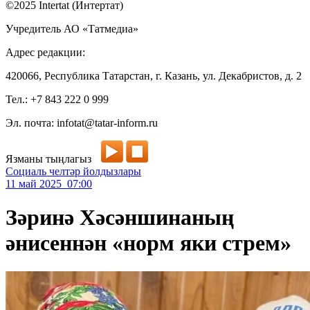
©2025 Intertat (Интертат)
Учредитель АО «Татмедиа»
Адрес редакции:
420066, Республика Татарстан, г. Казань, ул. Декабристов, д. 2
Тел.: +7 843 222 0 999
Эл. почта: infotat@tatar-inform.ru
Язманы тыңлагыз
Социаль челтәр йолдызлары
11 май 2025 07:00
Зәринә Хәсәншинаның
әнисеннән «норм яки стрем»