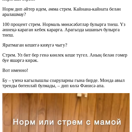
Норм дип әйтер идем, әмма стрем. Кайнана-кайната белән
аралашмау?
100 процент стрем. Нормаль мөнәсәбәтләр булырга тиеш. Үз
әниеңә караган кебек карарга. Арагызда ышаныч булырга
тиеш.
Яратмаган кешегә кияүгә чыгу?
Стрем. Ул бит бер генә көнлек кеше түгел. Аның белән гомер
буе яшәргә кирәк.
Вот именно!
Бу – үзенә кагылышлы соаруларны гына бирде. Монда авыл
тренды бөтенләй булмады, – дип көлә Фәнисә апа.