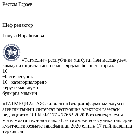
Рөстәм Гәрәев
Шеф-редактор
Гөлүзә Ибраһимова
«Татмедиа» республика матбугат һәм массакүләм
коммуникацияләр агентлыгы ярдәме белән чыгарыла.
16+
Әлеге ресурста
16+ категорияләренә
керүче мәгълүмат
булырга мөмкин.
«ТАТМЕДИА» АҖ филиалы «Татар-информ» мәгълүмат
агентлыгының Интертат республика электрон газетасы
редакциясе» ЭЛ № ФС 77 - 77652 2020 Россиянең элемтә,
мәгълүмати технологияләр һәм гаммәви коммуникацияләрне
күзәтчелек хезмәте тарафыннан 2020 елның 17 гыйнварында
теркәлгән