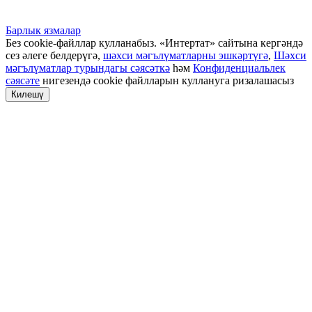
Барлык язмалар
Без cookie-файллар кулланабыз. «Интертат» сайтына кергәндә
сез әлеге белдерүгә,
шәхси мәгълүматларны эшкәртүгә
,
Шәхси
мәгълүматлар турындагы сәясәткә
һәм
Конфиденциальлек
сәясәте
нигезендә cookie файлларын куллануга ризалашасыз
Килешү