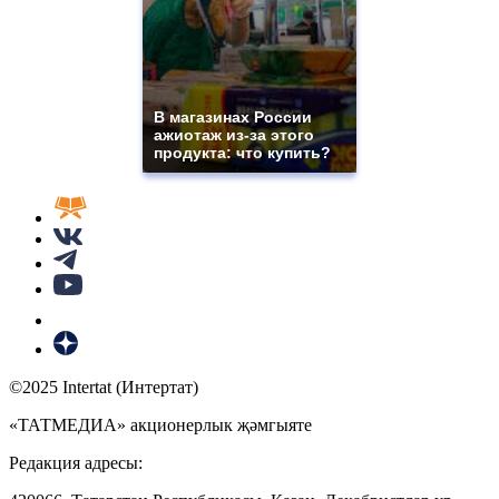
В магазинах России
ажиотаж из-за этого
продукта: что купить?
©2025 Intertat (Интертат)
«ТАТМЕДИА» акционерлык җәмгыяте
Редакция адресы: