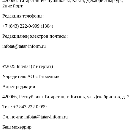
420066, Татарстан Республикасы, Казан, Декабристлар ур.,
2нче йорт.
Редакция телефоны:
+7 (843) 222-0-999 (1304)
Редакциянең электрон почтасы:
infotat@tatar-inform.ru
©2025 Intertat (Интертат)
Учредитель АО «Татмедиа»
Адрес редакции:
420066, Республика Татарстан, г. Казань, ул. Декабристов, д. 2
Тел.: +7 843 222 0 999
Эл. почта: infotat@tatar-inform.ru
Баш мөхәррир