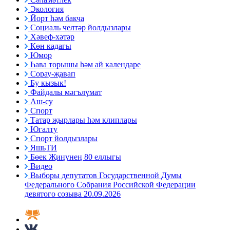
Экология
Йорт һәм бакча
Социаль челтәр йолдызлары
Хәвеф-хәтәр
Көн кадагы
Юмор
Һава торышы һәм ай календаре
Сорау-җавап
Бу кызык!
Файдалы мәгълүмат
Аш-су
Спорт
Татар җырлары һәм клиплары
Югалту
Спорт йолдызлары
ЯшьТИ
Бөек Җиңүнең 80 еллыгы
Видео
Выборы депутатов Государственной Думы
Федерального Собрания Российской Федерации
девятого созыва 20.09.2026