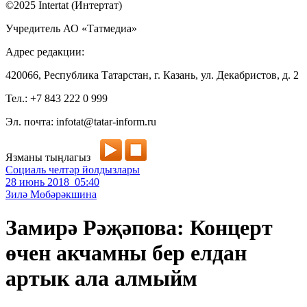
©2025 Intertat (Интертат)
Учредитель АО «Татмедиа»
Адрес редакции:
420066, Республика Татарстан, г. Казань, ул. Декабристов, д. 2
Тел.: +7 843 222 0 999
Эл. почта: infotat@tatar-inform.ru
Язманы тыңлагыз
Социаль челтәр йолдызлары
28 июнь 2018 05:40
Зилә Мөбәрәкшина
Замирә Рәҗәпова: Концерт
өчен акчамны бер елдан
артык ала алмыйм