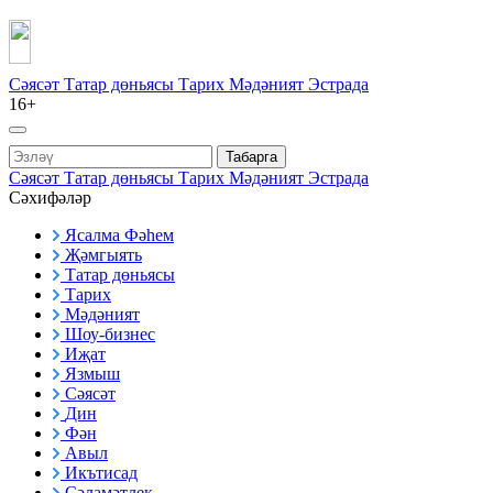
Сәясәт
Татар дөньясы
Тарих
Мәдәният
Эстрада
16+
Табарга
Сәясәт
Татар дөньясы
Тарих
Мәдәният
Эстрада
Сәхифәләр
Ясалма Фәһем
Җәмгыять
Татар дөньясы
Тарих
Мәдәният
Шоу-бизнес
Иҗат
Язмыш
Сәясәт
Дин
Фән
Авыл
Икътисад
Сәламәтлек