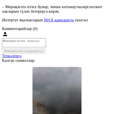
– Мөрәҗәгать итәсе булыр, чөнки катнашучыларгахезмәт
хакларын түләп бетерергә кирәк.
Интертат яңалыкларын
MAX-каналында
укыгыз
Комментарийлар (0)
Фикерегезне калдырыгыз
Теркәлергә
Калган символлар: