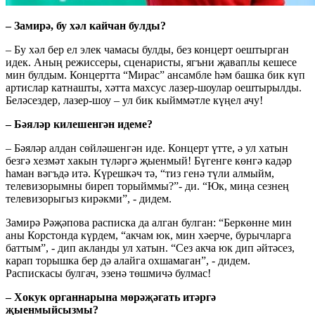
– Замирә, бу хәл кайчан булды?
– Бу хәл бер ел элек чамасы булды, без концерт оештырган
идек. Аның режиссеры, сценаристы, ягъни җаваплы кешесе
мин булдым. Концертта “Мирас” ансамбле һәм башка бик күп
артислар катнашты, хәтта махсус лазер-шоулар оештырылды.
Беләсездер, лазер-шоу – ул бик кыйммәтле күңел ачу!
– Бәяләр килешенгән идеме?
– Бәяләр алдан сөйләшенгән иде. Концерт үтте, ә ул хатын
безгә хезмәт хакын түләргә җыенмый! Бүгенге көнгә кадәр
һаман вәгъдә итә. Күрешкәч тә, “тиз генә түли алмыйм,
телевизорымны биреп торыйммы?”- ди. “Юк, миңа сезнең
телевизорыгыз кирәкми”, - дидем.
Замирә Рәҗәпова расписка да алган булган: “Беркөнне мин
аны Корстонда күрдем, “акчам юк, мин хәерче, бурычларга
баттым”, - дип акланды ул хатын. “Сез акча юк дип әйтәсез,
карап торышка бер дә алайга охшамаган”, - дидем.
Распискасы булгач, эзенә төшмичә булмас!
– Хокук органнарына мөрәҗәгать итәргә
җыенмыйсызмы?