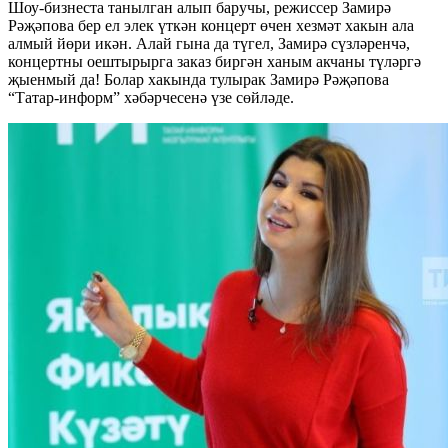
Шоу-бизнеста танылган алып баручы, режиссер Замирә
Рәҗәпова бер ел элек үткән концерт өчен хезмәт хакын ала
алмый йөри икән. Алай гына да түгел, Замирә сүзләренчә,
концертны оештырырга заказ биргән ханым акчаны түләргә
җыенмый да! Болар хакында тулырак Замирә Рәҗәпова
“Татар-информ” хәбәрчесенә үзе сөйләде.