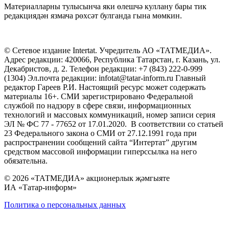
Материалларны тулысынча яки өлешчә куллану бары тик
редакциядән язмача рөхсәт булганда гына мөмкин.
© Сетевое издание Intertat. Учредитель АО «ТАТМЕДИА».
Адрес редакции: 420066, Республика Татарстан, г. Казань, ул.
Декабристов, д. 2. Телефон редакции: +7 (843) 222-0-999
(1304) Эл.почта редакции: infotat@tatar-inform.ru Главный
редактор Гареев Р.И. Настоящий ресурс может содержать
материалы 16+. СМИ зарегистрировано Федеральной
службой по надзору в сфере связи, информационных
технологий и массовых коммуникаций, номер записи серия
ЭЛ № ФС 77 - 77652 от 17.01.2020. В соответствии со статьей
23 Федерального закона о СМИ от 27.12.1991 года при
распространении сообщений сайта “Интертат” другим
средством массовой информации гиперссылка на него
обязательна.
© 2026 «ТАТМЕДИА» акционерлык җәмгыяте
ИА «Татар-информ»
Политика о персональных данных