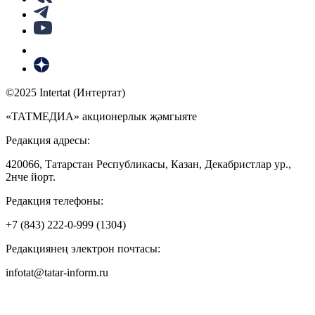
©2025 Intertat (Интертат)
«ТАТМЕДИА» акционерлык җәмгыяте
Редакция адресы:
420066, Татарстан Республикасы, Казан, Декабристлар ур.,
2нче йорт.
Редакция телефоны:
+7 (843) 222-0-999 (1304)
Редакциянең электрон почтасы:
infotat@tatar-inform.ru