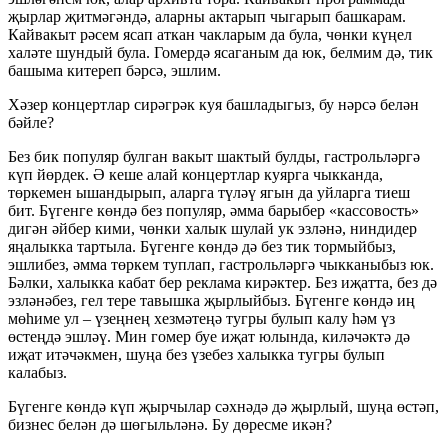
җырлар җитмәгәндә, аларны актарып чыгарып башкарам.
Кайвакыт рәсем ясап аткан чакларым да була, чөнки күңел
халәте шундый була. Гомердә ясаганым да юк, белмим дә, тик
башыма китереп бәрсә, эшлим.
Хәзер концертлар сирәгрәк куя башладыгыз, бу нәрсә белән
бәйле?
Без бик популяр булган вакыт шактый булды, гастрольләргә
күп йөрдек. Ә кеше алай концертлар куярга чыкканда,
төркемен ышандырып, аларга түләү ягын да уйларга тиеш
бит. Бүгенге көндә без популяр, әмма барыбер «кассовость»
дигән әйбер кими, чөнки халык шулай ук эзләнә, ниндидер
яңалыкка тартыла. Бүгенге көндә дә без тик тормыйбыз,
эшлибез, әмма төркем туплап, гастрольләргә чыкканыбыз юк.
Бәлки, халыкка кабат бер реклама кирәктер. Без иҗатта, без дә
эзләнәбез, гел тере тавышка җырлыйбыз. Бүгенге көндә иң
мөһиме ул – үзеңнең хезмәтеңә тугры булып калу һәм үз
өстеңдә эшләү. Мин гомер буе иҗат юлында, киләчәктә дә
иҗат итәчәкмен, шуңа без үзебез халыкка тугры булып
калабыз.
Бүгенге көндә күп җырчылар сәхнәдә дә җырлый, шуңа өстәп,
бизнес белән дә шөгыльләнә. Бу дөресме икән?