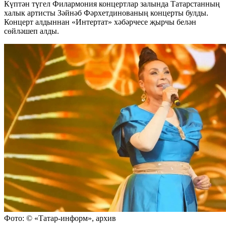
Күптән түгел Филармония концертлар залында Татарстанның
халык артисты Зәйнәб Фәрхетдинованың концерты булды.
Концерт алдыннан «Интертат» хәбәрчесе җырчы белән
сөйләшеп алды.
Фото: © «Татар-информ», архив