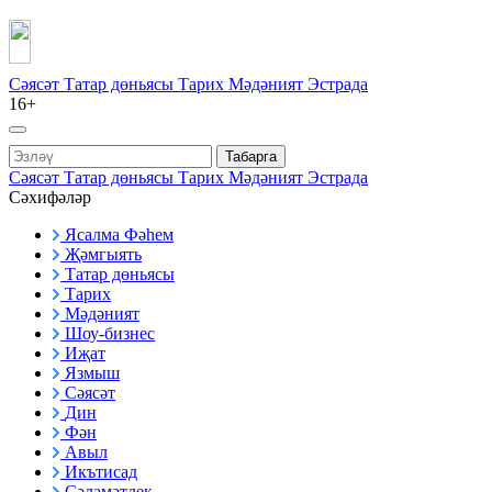
Сәясәт
Татар дөньясы
Тарих
Мәдәният
Эстрада
16+
Табарга
Сәясәт
Татар дөньясы
Тарих
Мәдәният
Эстрада
Сәхифәләр
Ясалма Фәһем
Җәмгыять
Татар дөньясы
Тарих
Мәдәният
Шоу-бизнес
Иҗат
Язмыш
Сәясәт
Дин
Фән
Авыл
Икътисад
Сәламәтлек