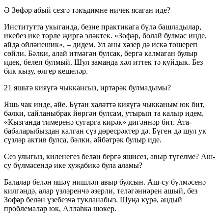
Ә Зөфәр абый сезгә тәкъдимне ничек ясаган иде?
Институтта укыганда, безне практикага бүлә башладылар,
икебез ике төрле җиргә эләктек. «Зөфәр, болай булмас инде,
әйдә өйләнешик», – дидем. Ул аны хәзер дә искә төшереп
сөйли. Бәлки, алай итмәгән булсак, бергә калмаган булыр
идек, белеп булмый. Шул заманда хәл иттек тә куйдык. Без
бик кызу, өлгер кешеләр.
21 яшьтә кияүгә чыккансыз, иртәрәк булмадымы?
Яшь чак инде, әйе. Бүтән халәттә кияүгә чыкканым юк бит,
бәлки, сайланыбрак йөргән булсам, утырып та калыр идем.
«Кызганда тимеренә сугарга кирәк» дигәннәр бит. Ата-
бабаларыбыздан калган сүз дөресрәктер дә. Бүген дә шул ук
сүзләр актив булса, бәлки, әйбәтрәк булыр иде.
Сез улыгыз, киленегез белән бергә яшисез, авыр түгелме? Аш-
су бүлмәсендә ике хуҗабикә була аламы?
Балалар белән яшәү нишләп авыр булсын. Аш-су бүлмәсенә
килгәндә, алар үзләренчә әзерли, теләгәннәрен ашый, без
Зөфәр белән үзебезчә тукланабыз. Шуңа күрә, андый
проблемалар юк, Аллаһка шөкер.