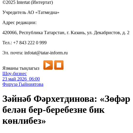
©2025 Intertat (Интертат)
Учредитель АО «Татмедиа»
Адрес редакции:
420066, Республика Татарстан, г. Казань, ул. Декабристов, д. 2
Тел.: +7 843 222 0 999
Эл. почта: infotat@tatar-inform.ru
Язманы тыңлагыз
Шоу-бизнес
23 май 2026 06:00
Фирүзә Гыйниятова
Зәйнәб Фәрхетдинова: «Зөфәр
белән бер-беребезне бик
көнлибез»