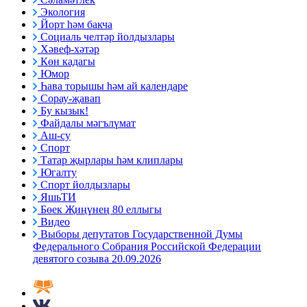
Экология
Йорт һәм бакча
Социаль челтәр йолдызлары
Хәвеф-хәтәр
Көн кадагы
Юмор
Һава торышы һәм ай календаре
Сорау-җавап
Бу кызык!
Файдалы мәгълүмат
Аш-су
Спорт
Татар җырлары һәм клиплары
Югалту
Спорт йолдызлары
ЯшьТИ
Бөек Җиңүнең 80 еллыгы
Видео
Выборы депутатов Государственной Думы
Федерального Собрания Российской Федерации
девятого созыва 20.09.2026