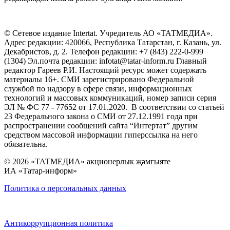
© Сетевое издание Intertat. Учредитель АО «ТАТМЕДИА».
Адрес редакции: 420066, Республика Татарстан, г. Казань, ул.
Декабристов, д. 2. Телефон редакции: +7 (843) 222-0-999
(1304) Эл.почта редакции: infotat@tatar-inform.ru Главный
редактор Гареев Р.И. Настоящий ресурс может содержать
материалы 16+. СМИ зарегистрировано Федеральной
службой по надзору в сфере связи, информационных
технологий и массовых коммуникаций, номер записи серия
ЭЛ № ФС 77 - 77652 от 17.01.2020. В соответствии со статьей
23 Федерального закона о СМИ от 27.12.1991 года при
распространении сообщений сайта “Интертат” другим
средством массовой информации гиперссылка на него
обязательна.
© 2026 «ТАТМЕДИА» акционерлык җәмгыяте
ИА «Татар-информ»
Политика о персональных данных
Антикоррупционная политика