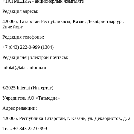
«ТАТМЕДИА» акционерлык җәмгыяте
Редакция адресы:
420066, Татарстан Республикасы, Казан, Декабристлар ур.,
2нче йорт.
Редакция телефоны:
+7 (843) 222-0-999 (1304)
Редакциянең электрон почтасы:
infotat@tatar-inform.ru
©2025 Intertat (Интертат)
Учредитель АО «Татмедиа»
Адрес редакции:
420066, Республика Татарстан, г. Казань, ул. Декабристов, д. 2
Тел.: +7 843 222 0 999