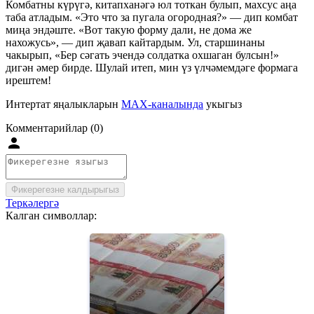
Комбатны күрүгә, китапханәгә юл тоткан булып, махсус аңа
таба атладым. «Это что за пугала огородная?» — дип комбат
миңа эндәште. «Вот такую форму дали, не дома же
нахожусь», — дип җавап кайтардым. Ул, старшинаны
чакырып, «Бер сәгать эчендә солдатка охшаган булсын!»
дигән әмер бирде. Шулай итеп, мин үз үлчәмемдәге формага
ирештем!
Интертат яңалыкларын
MAX-каналында
укыгыз
Комментарийлар (0)
Фикерегезне калдырыгыз
Теркәлергә
Калган символлар: