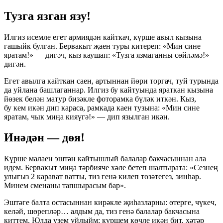
Тузга язган язу!
Илгиз исемле егет армиядән кайткач, күрше авыл кызына
гашыйк булган. Бервакыт җаен туры китереп: «Мин сине
яратам!» — дигәч, кыз каушап: «Тузга язмаганны сөйләмә!» —
дигән.
Егет авылга кайткан саен, артыннан йөри торгач, туй турында
да уйлана башлаганнар. Илгиз бу кайтуында яраткан кызына
йөзек белән матур бизәкле фоторамка бүләк иткән. Кыз,
бу кем икән дип караса, рамкада каен тузына: «Мин сине
яратам, чык миңа кияүгә!» — дип язылган икән.
Инәдән — дөя!
Күрше малаен эштән кайтышлый балалар бакчасыннан ала
идем. Бервакыт миңа тәрбияче хәле бетеп шалтырата: «Сезнең
улыгыз 2 карават ватты, тиз генә килеп төзәтегез, зинһар.
Минем сменаны тапшырасым бар».
Эштәге балта остасыннан кирәкле җиһазларны: өтерге, чүкеч,
келәй, шөрепләр… алдым да, тиз генә балалар бакчасына
киттем. Юлда үзем уйлыйм: күршем көчле икән бит, хәтәр