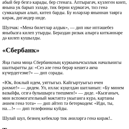
абый бер безгә карады, бер стенага. Аптырагач, күзлеген киеп,
янына ук барып эзләде, тик берни күрмәгәч, тиз генә
сумкаларын алып, китеп барды. Бу юләрләр яныннан таярга
кирәк, дигәндер инде.
Шулчак: «Менә билетлар алдык», — дип ике иптәшебез
яныбызга килеп утырды. Бераздан ризык алырга киткәннәре
дә килеп кушылды.
«Сбербанк»
Яңа гына миңа Сбербанкның куркынычсызлык начальнигы
шалтыратты да: «Сез әле генә берәр кешегә акча
күчердегезме?» — дип сорады.
«Юк, йоклый идем, уяттыгыз. Кайгыртуыгыз өчен
рәхмәт!» — дидем. Ул, ихлас күңелдән шатланып: «Бу минем
вазыйфа, сезгә булышырга тиешмен!» — диде. «Кызганыч,
мин вспомогательный мәктәптә укыганга күрә, картаны
әнием генә тота» — дип әйтеп тә бетермәдем: «Иди, ты,
на…!» — дип телефонны куйды.
Шулай шул, безнең кебекләр тик әниләргә генә кирәк!..