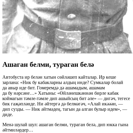
Ашаган белми, тураган белә
Автобуста ир белән хатын сөйләшеп кайталар. Ир кеше
зарлана: «Ник бу кабакларны алдың инде? Сумкалар болай
да авыр иде бит. Гомеремдә дә ашамадым, ашамам
да бу нәрсәне…» Хатыны: «Өйләнешкәннән бирле кабак
коймагын тәмле-тәмле дип ашыйсың бит әле» — дигәч, тегесе
бик гаҗәпләнде. Ни әйтергә дә белмәгәч, «Алай икәәән, —
дип сузды. — Ник әйтмәдең, тагын да алган булыр идем», —
диде.
Менә шулай шул: ашаган белми, тураган белә, дип юкка гына
әйтмиләрдер…