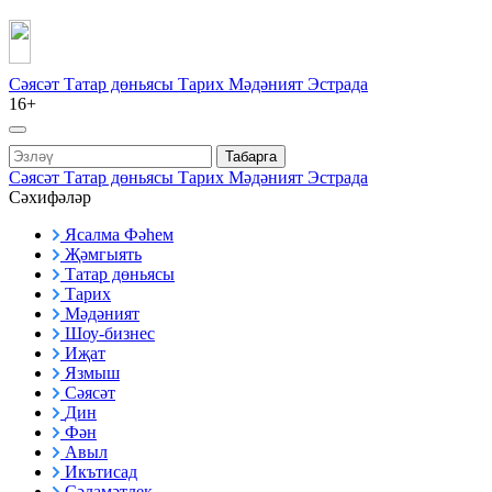
Сәясәт
Татар дөньясы
Тарих
Мәдәният
Эстрада
16+
Табарга
Сәясәт
Татар дөньясы
Тарих
Мәдәният
Эстрада
Сәхифәләр
Ясалма Фәһем
Җәмгыять
Татар дөньясы
Тарих
Мәдәният
Шоу-бизнес
Иҗат
Язмыш
Сәясәт
Дин
Фән
Авыл
Икътисад
Сәламәтлек