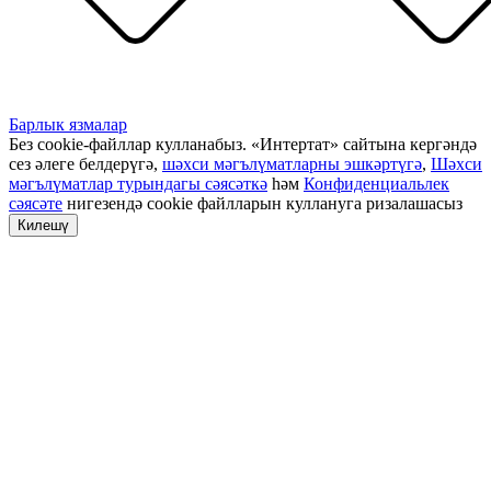
Барлык язмалар
Без cookie-файллар кулланабыз. «Интертат» сайтына кергәндә
сез әлеге белдерүгә,
шәхси мәгълүматларны эшкәртүгә
,
Шәхси
мәгълүматлар турындагы сәясәткә
һәм
Конфиденциальлек
сәясәте
нигезендә cookie файлларын куллануга ризалашасыз
Килешү