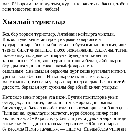
малай! Барсам, нәни дустым, курчак караватына басып, төбен
генә төшергән икән, ләбасә!
Хыялый туристлар
Без, бер төркем туристлар, Алтайдан кайтырга чыктык.
Вокзал тулы кеше, әйтерсең кырмыскалар оясын
туздырганнар. Тиз генә билет алып булмаганын аңлагач, ике
турист билет чиратында, икесе рюкзакларны саклаучы, тагын
икесе ашау якларын оештыручы булыр дип килешеп,
таралыштык. Үзем, яшь турист иптәшем белән, әйберләрне
бер урынга туплап, сакчы вазыйфаларын үти
башладым. Яныбыздан берьюлы дүрт кеше кузгалып киткәч,
урындыклар бушады. Иптәшләребез килгәнче саклау
максатыннан, тиз генә ул урыннарны да алдык. Без «занято!»
дисәк тә, бераздан күп сумкалы бер абзый килеп утырды.
Көткәндә вакыт әкрен уза икән. Булган гәҗитләрне укып
бетердек, аптырагач, вокзалның мраморлы диварындагы
бизәкләрдән бәхәсләшә-бәхәсләшә «рәсемнәр» эзли башладык.
Чыннан да, күзаллауны эшләтеп, күрә белсәң, ниләр генә
юк икән анда! «Кара әле, бу бит диңгез, ә дулкыннары нинди
котычкыч!» — дип иптәшемә күрсәттем. «Юк, син нәрсә,
бу рәсемдә Памир таулары», — диде ул. Янәшәбездә утырган