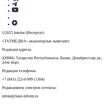
©2025 Intertat (Интертат)
«ТАТМЕДИА» акционерлык җәмгыяте
Редакция адресы:
420066, Татарстан Республикасы, Казан, Декабристлар ур.,
2нче йорт.
Редакция телефоны:
+7 (843) 222-0-999 (1304)
Редакциянең электрон почтасы:
infotat@tatar-inform.ru