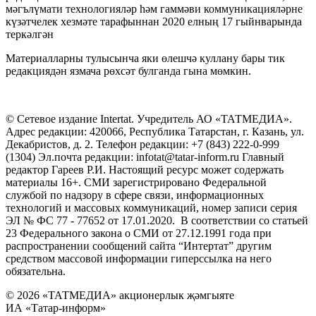
мәгълүмати технологияләр һәм гаммәви коммуникацияләрне
күзәтчелек хезмәте тарафыннан 2020 елның 17 гыйнварында
теркәлгән
Материалларны тулысынча яки өлешчә куллану бары тик
редакциядән язмача рөхсәт булганда гына мөмкин.
© Сетевое издание Intertat. Учредитель АО «ТАТМЕДИА».
Адрес редакции: 420066, Республика Татарстан, г. Казань, ул.
Декабристов, д. 2. Телефон редакции: +7 (843) 222-0-999
(1304) Эл.почта редакции: infotat@tatar-inform.ru Главный
редактор Гареев Р.И. Настоящий ресурс может содержать
материалы 16+. СМИ зарегистрировано Федеральной
службой по надзору в сфере связи, информационных
технологий и массовых коммуникаций, номер записи серия
ЭЛ № ФС 77 - 77652 от 17.01.2020. В соответствии со статьей
23 Федерального закона о СМИ от 27.12.1991 года при
распространении сообщений сайта “Интертат” другим
средством массовой информации гиперссылка на него
обязательна.
© 2026 «ТАТМЕДИА» акционерлык җәмгыяте
ИА «Татар-информ»