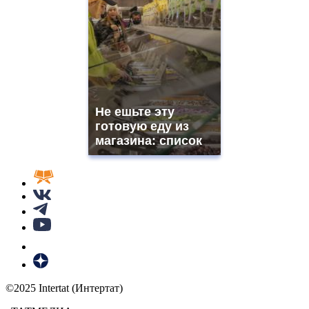
Не ешьте эту
готовую еду из
магазина: список
©2025 Intertat (Интертат)