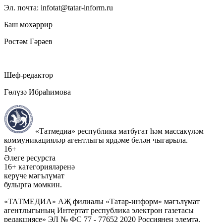
Эл. почта: infotat@tatar-inform.ru
Баш мөхәррир
Рөстәм Гәрәев
Шеф-редактор
Гөлүзә Ибраһимова
«Татмедиа» республика матбугат һәм массакүләм
коммуникацияләр агентлыгы ярдәме белән чыгарыла.
16+
Әлеге ресурста
16+ категорияләренә
керүче мәгълүмат
булырга мөмкин.
«ТАТМЕДИА» АҖ филиалы «Татар-информ» мәгълүмат
агентлыгының Интертат республика электрон газетасы
редакциясе» ЭЛ № ФС 77 - 77652 2020 Россиянең элемтә,