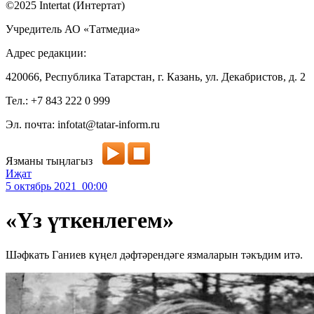
©2025 Intertat (Интертат)
Учредитель АО «Татмедиа»
Адрес редакции:
420066, Республика Татарстан, г. Казань, ул. Декабристов, д. 2
Тел.: +7 843 222 0 999
Эл. почта: infotat@tatar-inform.ru
Язманы тыңлагыз
Иҗат
5 октябрь 2021 00:00
«Үз үткенлегем»
Шәфкать Ганиев күңел дәфтәрендәге язмаларын тәкъдим итә.