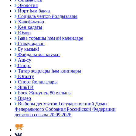
Экология
Йорт һәм бакча
Социаль челтәр йолдызлары
Хәвеф-хәтәр
Көн кадагы
Юмор
Һава торышы һәм ай календаре
Сорау-җавап
Бу кызык!
Файдалы мәгълүмат
Аш-су
Спорт
Татар җырлары һәм клиплары
Югалту
Спорт йолдызлары
ЯшьТИ
Бөек Җиңүнең 80 еллыгы
Видео
Выборы депутатов Государственной Думы
Федерального Собрания Российской Федерации
девятого созыва 20.09.2026