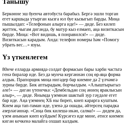
Танышу
Беркөнне эш буенча автобуста барабыз. Бергә эшли торган
егет каршыда утырган кызга юл буе кызыгып барды. Миңа
пышылдап: «Телефонын алырга иде!» — диде. Без килеп
җиттек, чыгам дигәндә, бу матур кыз елмаеп, аңа визиткасын
бирде. Миңа: «Вот видишь, я понравился!» — диде.
Визиткасын карадым. Анда: телефон номеры һәм «Помогу
убрать вес…» язуы.
Үз үткенлегем
80нче елларда армиядә солдат формасын бары хәрби частьтә
генә бирәләр иде. Без дә мунча кергәннән соң өр-яңа форма
алдык. Прапорщик миңа нигәдер бар киемне дә 2 үлчәмгә
зурны бирде. Бик аптырадым, борчылдым. «Алыштырыгыз
әле!» — дигән үтенечкә: «Дембельдән соң әниең яраклысын
алыр», — диде. Янымда үземнән шактый зур гәүдәле егет
бар иде. Аңа үземнең ХБ ны биреп, киеп карарга куштым.
Кием аңа тап-таман иде, үзенә дә ошады, әйтерсең парадка
әзерләгәннәр. «Сиңа бик килешә икән, салма!» — дидем дә,
үзем аныкын киеп куйдым! Күрсәгез иде мине, әтисе киемен
кигән кечкенә малайга охшап калдым.