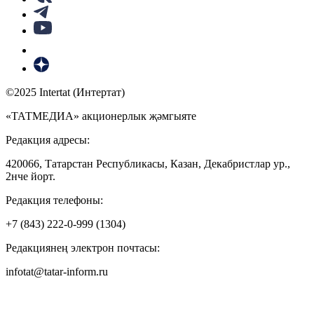
©2025 Intertat (Интертат)
«ТАТМЕДИА» акционерлык җәмгыяте
Редакция адресы:
420066, Татарстан Республикасы, Казан, Декабристлар ур.,
2нче йорт.
Редакция телефоны:
+7 (843) 222-0-999 (1304)
Редакциянең электрон почтасы:
infotat@tatar-inform.ru