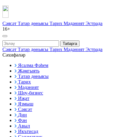
Сәясәт
Татар дөньясы
Тарих
Мәдәният
Эстрада
16+
Табарга
Сәясәт
Татар дөньясы
Тарих
Мәдәният
Эстрада
Сәхифәләр
Ясалма Фәһем
Җәмгыять
Татар дөньясы
Тарих
Мәдәният
Шоу-бизнес
Иҗат
Язмыш
Сәясәт
Дин
Фән
Авыл
Икътисад
Сәламәтлек