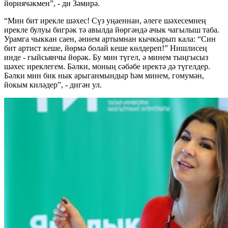
йөриячәкмен”, - ди Зәмирә.
“Мин бит ирекле шәхес! Сүз уңаеннан, әлеге шәхесемнең
ирекле булуы бигрәк тә авылда йөргәндә ачык чагылыш таба.
Урамга чыккан саен, әнием артымнан кычкырып кала: “Син
бит артист кеше, йөрмә болай кеше көлдереп!” Нишлисең
инде - гыйсьянчы йөрәк. Бу мин түгел, ә минем тыңгысыз
шәхес иреклегем. Бәлки, моның сәбәбе иректә дә түгелдер.
Бәлки мин бик нык арыганмындыр һәм минем, гомумән,
йокым киләдер”, - дигән ул.