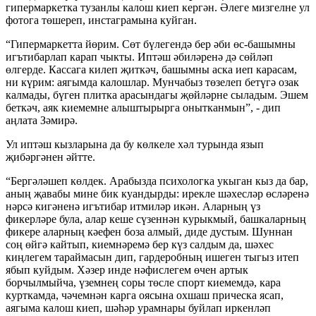
гипермаркетка тузанлы калош киеп кергән. Әлеге мизгелне ул
фотога төшереп, инстаграмына куйган.
“Гипермаркетта йөрим. Сөт бүлегендә бер әби өс-башымны
игътибарлап карап чыкты. Иптәш әбиләренә дә сөйләп
өлгерде. Кассага килеп җиткәч, башымны аска иеп карасам,
ни күрим: аягымда калошлар. Мунчабыз төзелеп бетүгә озак
калмады, бүген плитка арасындагы җөйләрне сыладым. Эшем
беткәч, аяк киемемне алыштырырга онытканмын”, - дип
аңлата Зәмирә.
Ул иптәш кызларына да бу көлкеле хәл турында язып
җибәргәнен әйтте.
“Бергәләшеп көлдек. Арабызда психологка укыган кыз да бар,
аның җавабы мине бик куандырды: ирекле шәхесләр өсләренә
нәрсә кигәненә игътибар итмиләр икән. Аларның үз
фикерләре була, алар кеше сүзеннән курыкмый, башкаларның
фикере аларның кәефен боза алмый, диде дустым. Шуннан
соң өйгә кайтып, киемнәремә бер күз салдым да, шәхес
киңлегем тараймасын дип, гардеробның ишеген тыгыз итеп
ябып куйдым. Хәзер инде нәфислегем өчен артык
борчылмыйча, үземнең соры төсле спорт киемемдә, кара
курткамда, чәчемнән карга оясына охшаш прическа ясап,
аягыма калош киеп, шәһәр урамнары буйлап иркенләп