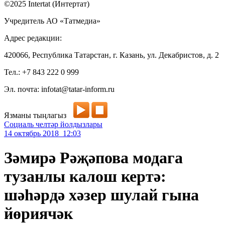
©2025 Intertat (Интертат)
Учредитель АО «Татмедиа»
Адрес редакции:
420066, Республика Татарстан, г. Казань, ул. Декабристов, д. 2
Тел.: +7 843 222 0 999
Эл. почта: infotat@tatar-inform.ru
Язманы тыңлагыз
Социаль челтәр йолдызлары
14 октябрь 2018 12:03
Зәмирә Рәҗәпова модага
тузанлы калош кертә:
шәһәрдә хәзер шулай гына
йөриячәк