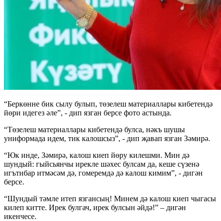
“Беркөнне бик сылу булып, төзелеш материаллары кибетендә
йөри идегез әле”, - дип язган берсе фото астында.
“Төзелеш материаллары кибетендә булса, нәкъ шушы
униформада идем, тик калошсыз”, - дип җавап язган Зәмирә.
“Юк инде, Зәмирә, калош киеп йөру килешми. Мин дә
шундый: гыйсьянчы ирекле шәхес булсам да, кеше сүзенә
игътибар итмәсәм дә, гомеремдә дә калош кимим”, - дигән
берсе.
“Шундый тәмле итеп язгансың! Минем дә калош киеп чыгасы
килеп китте. Ирек булгач, ирек булсын әйдә!” – дигән
икенчесе.