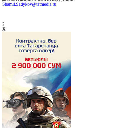
Shamil.Sadykov@tatmedia.ru
2
X