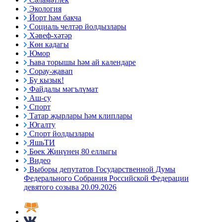
Экология
Йорт һәм бакча
Социаль челтәр йолдызлары
Хәвеф-хәтәр
Көн кадагы
Юмор
Һава торышы һәм ай календаре
Сорау-җавап
Бу кызык!
Файдалы мәгълүмат
Аш-су
Спорт
Татар җырлары һәм клиплары
Югалту
Спорт йолдызлары
ЯшьТИ
Бөек Җиңүнең 80 еллыгы
Видео
Выборы депутатов Государственной Думы
Федерального Собрания Российской Федерации
девятого созыва 20.09.2026