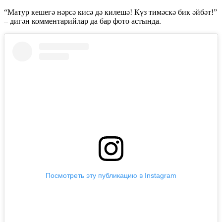
“Матур кешегә нәрсә кисә дә килешә! Күз тимәскә бик әйбәт!”
– дигән комментарийлар да бар фото астында.
Посмотреть эту публикацию в Instagram