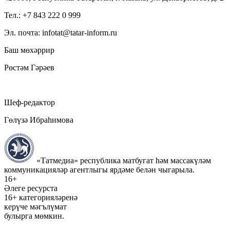
Тел.: +7 843 222 0 999
Эл. почта: infotat@tatar-inform.ru
Баш мөхәррир
Рөстәм Гәрәев
Шеф-редактор
Гөлүзә Ибраһимова
«Татмедиа» республика матбугат һәм массакүләм
коммуникацияләр агентлыгы ярдәме белән чыгарыла.
16+
Әлеге ресурста
16+ категорияләренә
керүче мәгълүмат
булырга мөмкин.