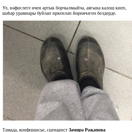
Ул, нәфислеге өчен артык борчылмыйча, аягына калош киеп,
шәһәр урамнары буйлап иркенләп йөриячәген белдерде.
Тамада, конферансье, сценарист
Зәмирә Рәҗәпова