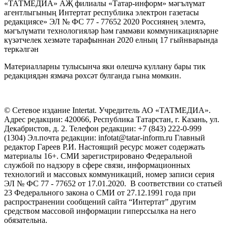
«ТАТМЕДИА» АҖ филиалы «Татар-информ» мәгълүмат
агентлыгының Интертат республика электрон газетасы
редакциясе» ЭЛ № ФС 77 - 77652 2020 Россиянең элемтә,
мәгълүмати технологияләр һәм гаммәви коммуникацияләрне
күзәтчелек хезмәте тарафыннан 2020 елның 17 гыйнварында
теркәлгән
Материалларны тулысынча яки өлешчә куллану бары тик
редакциядән язмача рөхсәт булганда гына мөмкин.
© Сетевое издание Intertat. Учредитель АО «ТАТМЕДИА».
Адрес редакции: 420066, Республика Татарстан, г. Казань, ул.
Декабристов, д. 2. Телефон редакции: +7 (843) 222-0-999
(1304) Эл.почта редакции: infotat@tatar-inform.ru Главный
редактор Гареев Р.И. Настоящий ресурс может содержать
материалы 16+. СМИ зарегистрировано Федеральной
службой по надзору в сфере связи, информационных
технологий и массовых коммуникаций, номер записи серия
ЭЛ № ФС 77 - 77652 от 17.01.2020. В соответствии со статьей
23 Федерального закона о СМИ от 27.12.1991 года при
распространении сообщений сайта “Интертат” другим
средством массовой информации гиперссылка на него
обязательна.