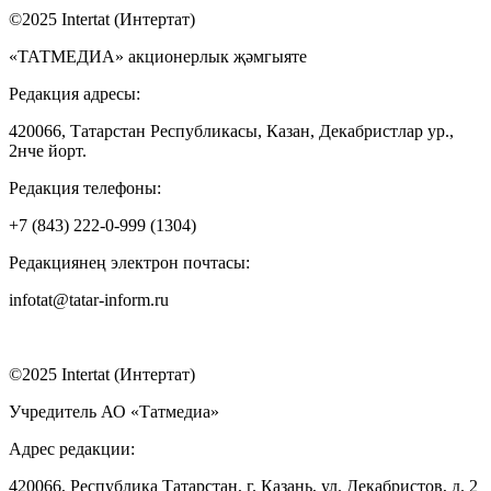
©2025 Intertat (Интертат)
«ТАТМЕДИА» акционерлык җәмгыяте
Редакция адресы:
420066, Татарстан Республикасы, Казан, Декабристлар ур.,
2нче йорт.
Редакция телефоны:
+7 (843) 222-0-999 (1304)
Редакциянең электрон почтасы:
infotat@tatar-inform.ru
©2025 Intertat (Интертат)
Учредитель АО «Татмедиа»
Адрес редакции:
420066, Республика Татарстан, г. Казань, ул. Декабристов, д. 2