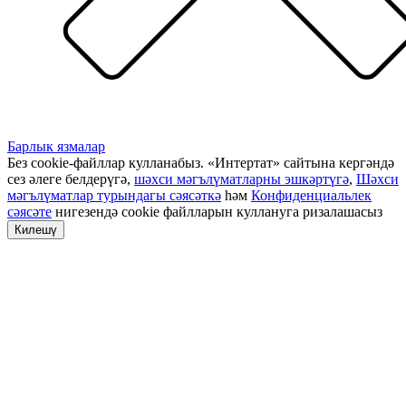
Барлык язмалар
Без cookie-файллар кулланабыз. «Интертат» сайтына кергәндә
сез әлеге белдерүгә,
шәхси мәгълүматларны эшкәртүгә
,
Шәхси
мәгълүматлар турындагы сәясәткә
һәм
Конфиденциальлек
сәясәте
нигезендә cookie файлларын куллануга ризалашасыз
Килешү