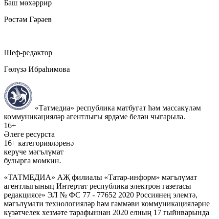
Баш мөхәррир
Рөстәм Гәрәев
Шеф-редактор
Гөлүзә Ибраһимова
«Татмедиа» республика матбугат һәм массакүләм
коммуникацияләр агентлыгы ярдәме белән чыгарыла.
16+
Әлеге ресурста
16+ категорияләренә
керүче мәгълүмат
булырга мөмкин.
«ТАТМЕДИА» АҖ филиалы «Татар-информ» мәгълүмат
агентлыгының Интертат республика электрон газетасы
редакциясе» ЭЛ № ФС 77 - 77652 2020 Россиянең элемтә,
мәгълүмати технологияләр һәм гаммәви коммуникацияләрне
күзәтчелек хезмәте тарафыннан 2020 елның 17 гыйнварында