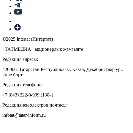
©2025 Intertat (Интертат)
«ТАТМЕДИА» акционерлык җәмгыяте
Редакция адресы:
420066, Татарстан Республикасы, Казан, Декабристлар ур.,
2нче йорт.
Редакция телефоны:
+7 (843) 222-0-999 (1304)
Редакциянең электрон почтасы:
infotat@tatar-inform.ru