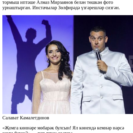
тормыш иптәше Алмаз Мирзаянов белән төшкән фото
урнаштырган. Инстачылар Зөлфирәдә үзгәрешләр сизгән.
Салават Камалетдинов
«Җомга көннәре мөбарәк булсын! Ял көнендә кемнәр нәрсә