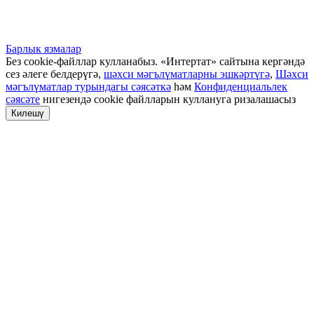
Барлык язмалар
Без cookie-файллар кулланабыз. «Интертат» сайтына кергәндә
сез әлеге белдерүгә,
шәхси мәгълүматларны эшкәртүгә
,
Шәхси
мәгълүматлар турындагы сәясәткә
һәм
Конфиденциальлек
сәясәте
нигезендә cookie файлларын куллануга ризалашасыз
Килешү