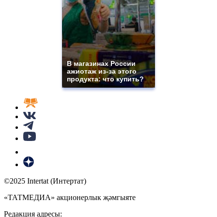
В магазинах России
ажиотаж из-за этого
продукта: что купить?
©2025 Intertat (Интертат)
«ТАТМЕДИА» акционерлык җәмгыяте
Редакция адресы: