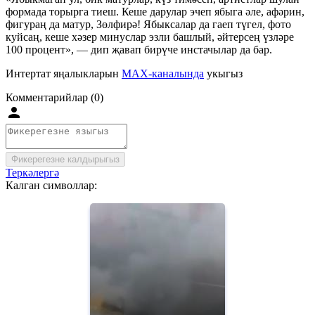
формада торырга тиеш. Кеше дарулар эчеп ябыга әле, афәрин,
фигураң да матур, Зөлфирә! Ябыксалар да гаеп түгел, фото
куйсаң, кеше хәзер минуслар эзли башлый, әйтерсең үзләре
100 процент», — дип җавап бирүче инстачылар да бар.
Интертат яңалыкларын
MAX-каналында
укыгыз
Комментарийлар (0)
Фикерегезне калдырыгыз
Теркәлергә
Калган символлар: