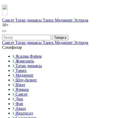
Сәясәт
Татар дөньясы
Тарих
Мәдәният
Эстрада
16+
Табарга
Сәясәт
Татар дөньясы
Тарих
Мәдәният
Эстрада
Сәхифәләр
Ясалма Фәһем
Җәмгыять
Татар дөньясы
Тарих
Мәдәният
Шоу-бизнес
Иҗат
Язмыш
Сәясәт
Дин
Фән
Авыл
Икътисад
Сәламәтлек