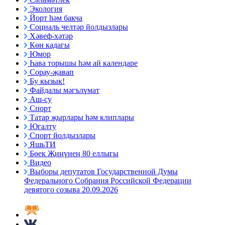
Экология
Йорт һәм бакча
Социаль челтәр йолдызлары
Хәвеф-хәтәр
Көн кадагы
Юмор
Һава торышы һәм ай календаре
Сорау-җавап
Бу кызык!
Файдалы мәгълүмат
Аш-су
Спорт
Татар җырлары һәм клиплары
Югалту
Спорт йолдызлары
ЯшьТИ
Бөек Җиңүнең 80 еллыгы
Видео
Выборы депутатов Государственной Думы
Федерального Собрания Российской Федерации
девятого созыва 20.09.2026