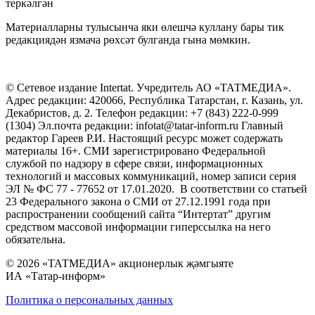
теркәлгән
Материалларны тулысынча яки өлешчә куллану бары тик
редакциядән язмача рөхсәт булганда гына мөмкин.
© Сетевое издание Intertat. Учредитель АО «ТАТМЕДИА».
Адрес редакции: 420066, Республика Татарстан, г. Казань, ул.
Декабристов, д. 2. Телефон редакции: +7 (843) 222-0-999
(1304) Эл.почта редакции: infotat@tatar-inform.ru Главный
редактор Гареев Р.И. Настоящий ресурс может содержать
материалы 16+. СМИ зарегистрировано Федеральной
службой по надзору в сфере связи, информационных
технологий и массовых коммуникаций, номер записи серия
ЭЛ № ФС 77 - 77652 от 17.01.2020. В соответствии со статьей
23 Федерального закона о СМИ от 27.12.1991 года при
распространении сообщений сайта “Интертат” другим
средством массовой информации гиперссылка на него
обязательна.
© 2026 «ТАТМЕДИА» акционерлык җәмгыяте
ИА «Татар-информ»
Политика о персональных данных