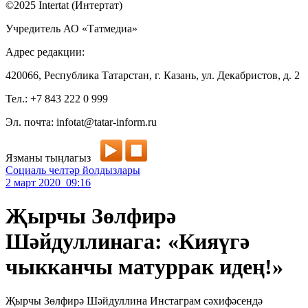
©2025 Intertat (Интертат)
Учредитель АО «Татмедиа»
Адрес редакции:
420066, Республика Татарстан, г. Казань, ул. Декабристов, д. 2
Тел.: +7 843 222 0 999
Эл. почта: infotat@tatar-inform.ru
Язманы тыңлагыз
Социаль челтәр йолдызлары
2 март 2020 09:16
Җырчы Зөлфирә
Шәйдуллинага: «Кияүгә
чыкканчы матуррак идең!»
Җырчы Зөлфирә Шәйдуллина Инстаграм сәхифәсендә