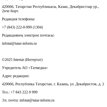
420066, Татарстан Республикасы, Казан, Декабристлар ур.,
2нче йорт.
Редакция телефоны:
+7 (843) 222-0-999 (1304)
Редакциянең электрон почтасы:
infotat@tatar-inform.ru
©2025 Intertat (Интертат)
Учредитель АО «Татмедиа»
Адрес редакции:
420066, Республика Татарстан, г. Казань, ул. Декабристов, д. 2
Тел.: +7 843 222 0 999
Эл. почта: infotat@tatar-inform.ru