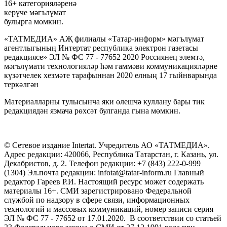
16+ категорияләренә
керүче мәгълүмат
булырга мөмкин.
«ТАТМЕДИА» АҖ филиалы «Татар-информ» мәгълүмат
агентлыгының Интертат республика электрон газетасы
редакциясе» ЭЛ № ФС 77 - 77652 2020 Россиянең элемтә,
мәгълүмати технологияләр һәм гаммәви коммуникацияләрне
күзәтчелек хезмәте тарафыннан 2020 елның 17 гыйнварында
теркәлгән
Материалларны тулысынча яки өлешчә куллану бары тик
редакциядән язмача рөхсәт булганда гына мөмкин.
© Сетевое издание Intertat. Учредитель АО «ТАТМЕДИА».
Адрес редакции: 420066, Республика Татарстан, г. Казань, ул.
Декабристов, д. 2. Телефон редакции: +7 (843) 222-0-999
(1304) Эл.почта редакции: infotat@tatar-inform.ru Главный
редактор Гареев Р.И. Настоящий ресурс может содержать
материалы 16+. СМИ зарегистрировано Федеральной
службой по надзору в сфере связи, информационных
технологий и массовых коммуникаций, номер записи серия
ЭЛ № ФС 77 - 77652 от 17.01.2020. В соответствии со статьей