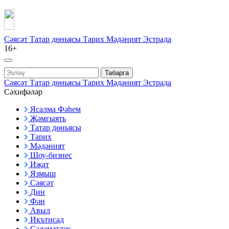
Сәясәт
Татар дөньясы
Тарих
Мәдәният
Эстрада
16+
Табарга
Сәясәт
Татар дөньясы
Тарих
Мәдәният
Эстрада
Сәхифәләр
Ясалма Фәһем
Җәмгыять
Татар дөньясы
Тарих
Мәдәният
Шоу-бизнес
Иҗат
Язмыш
Сәясәт
Дин
Фән
Авыл
Икътисад
Сәламәтлек