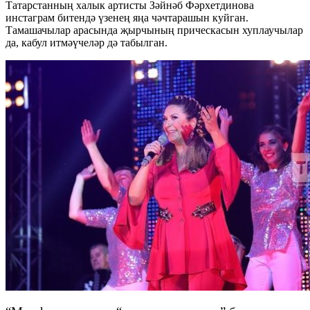
Татарстанның халык артисты Зәйнәб Фәрхетдинова
инстаграм битендә үзенең яңа чәчтарашын куйган.
Тамашачылар арасында җырчының прическасын хуплаучылар
да, кабул итмәүчеләр дә табылган.