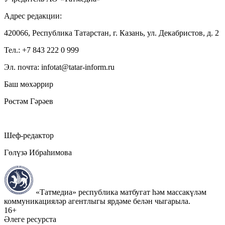
Адрес редакции:
420066, Республика Татарстан, г. Казань, ул. Декабристов, д. 2
Тел.: +7 843 222 0 999
Эл. почта: infotat@tatar-inform.ru
Баш мөхәррир
Рөстәм Гәрәев
Шеф-редактор
Гөлүзә Ибраһимова
«Татмедиа» республика матбугат һәм массакүләм
коммуникацияләр агентлыгы ярдәме белән чыгарыла.
16+
Әлеге ресурста