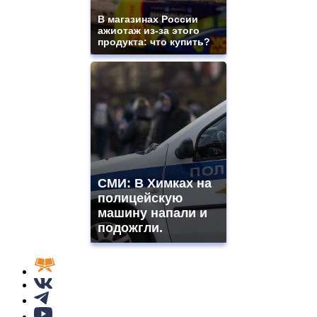
В магазинах России
ажиотаж из-за этого
продукта: что купить?
СМИ: В Химках на
полицейскую
машину напали и
подожгли.