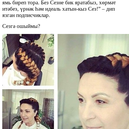
ямь биреп тора. Без Сезне бик яратабыз, хөрмәт
итәбез, үрнәк һәм идеаль хатын-кыз Сез!” – дип
язган подписчиклар.
Сезгә ошыймы?