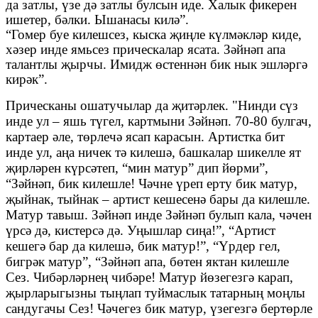
да затлы, үзе дә затлы булсын иде. Халык фикерен
ишетер, бәлки. Ышанасы килә”.
“Гомер буе килешсез, кыска җиңле күлмәкләр киде,
хәзер инде ямьсез прическалар ясата. Зәйнәп апа
талантлы җырчы. Имидж өстеннән бик нык эшләргә
кирәк”.
Прическаны ошатучылар да җитәрлек. "Нинди сүз
инде ул – яшь түгел, картмыни Зәйнәп. 70-80 булгач,
картаер әле, төрлечә ясап карасын. Артистка бит
инде ул, аңа ничек тә килешә, башкалар шикелле ят
җирләрен күрсәтеп, “мин матур” дип йөрми”,
“Зәйнәп, бик килешле! Чәчне үреп ерту бик матур,
җыйнак, тыйнак – артист кешесенә бары да килешле.
Матур тавыш. Зәйнәп инде Зәйнәп булып кала, чәчен
үрсә дә, кистерсә дә. Уңышлар сиңа!”, “Артист
кешегә бар да килешә, бик матур!”, “Үрдер гел,
бигрәк матур”, “Зәйнәп апа, бөтен яктан килешле
Сез. Чибәрләрнең чибәре! Матур йөзегезгә карап,
җырларыгызны тыңлап туймаслык татарның моңлы
сандугачы Сез! Чәчегез бик матур, үзегезгә бертөрле