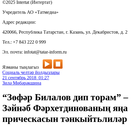
©2025 Intertat (Интертат)
Учредитель АО «Татмедиа»
Адрес редакции:
420066, Республика Татарстан, г. Казань, ул. Декабристов, д. 2
Тел.: +7 843 222 0 999
Эл. почта: infotat@tatar-inform.ru
Язманы тыңлагыз
Социаль челтәр йолдызлары
21 сентябрь 2018 01:27
Зилә Мөбәрәкшина
“Зөфәр Билалов дип торам” –
Зәйнәб Фәрхетдинованың яңа
прическасын тәнкыйтьлиләр