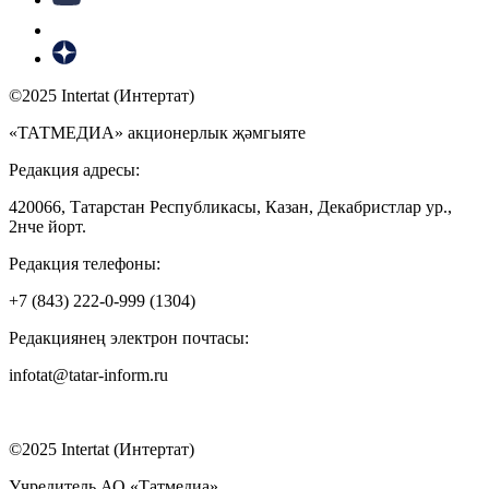
©2025 Intertat (Интертат)
«ТАТМЕДИА» акционерлык җәмгыяте
Редакция адресы:
420066, Татарстан Республикасы, Казан, Декабристлар ур.,
2нче йорт.
Редакция телефоны:
+7 (843) 222-0-999 (1304)
Редакциянең электрон почтасы:
infotat@tatar-inform.ru
©2025 Intertat (Интертат)
Учредитель АО «Татмедиа»