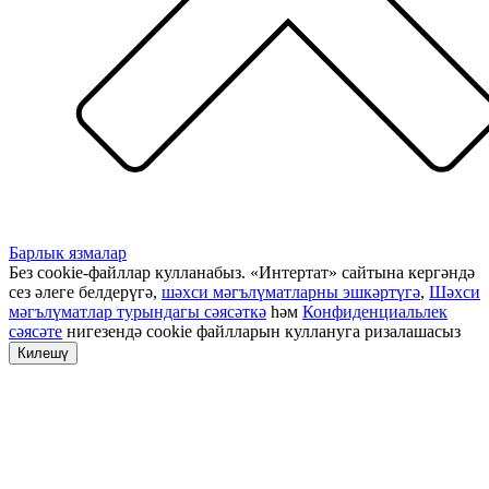
Барлык язмалар
Без cookie-файллар кулланабыз. «Интертат» сайтына кергәндә
сез әлеге белдерүгә,
шәхси мәгълүматларны эшкәртүгә
,
Шәхси
мәгълүматлар турындагы сәясәткә
һәм
Конфиденциальлек
сәясәте
нигезендә cookie файлларын куллануга ризалашасыз
Килешү