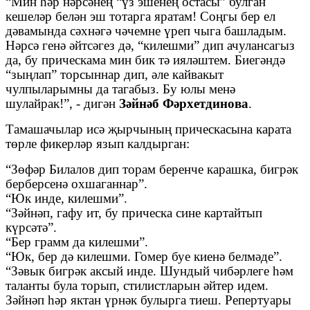
“Мин һәр нәрсәнең “үз эшенең остасы” булган
кешеләр белән эш тотарга яратам! Соңгы бер ел
дәвамында сәхнәгә чәчемне үреп чыга башладым.
Нәрсә генә әйтсәгез дә, “килешми” дип ачулансагыз
да, бу прическама мин бик тә ияләштем. Биегәндә
“зыңлап” торсыннар дип, әле кайвакыт
чулпыларымны да тагабыз. Бу юлы менә
шулайрак!”, - дигән
Зәйнәб Фәрхетдинова
.
Тамашачылар исә җырчының прическасына карата
төрле фикерләр язып калдырган:
“Зөфәр Билалов дип торам беренче карашка, бигрәк
берберсенә охшаганнар”.
“Юк инде, килешми”.
“Зәйнәп, гафу ит, бу прическа сине картайтып
күрсәтә”.
“Бер грамм да килешми”.
“Юк, бер дә килешми. Гомер буе киенә белмәде”.
“Зәвык бигрәк аксый инде. Шундый чибәрлеге һәм
таланты була торып, стилистларын әйтер идем.
Зәйнәп һәр яктан үрнәк булырга тиеш. Репертуары