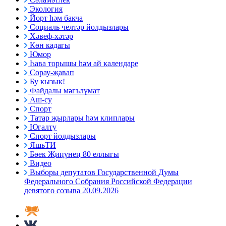
Экология
Йорт һәм бакча
Социаль челтәр йолдызлары
Хәвеф-хәтәр
Көн кадагы
Юмор
Һава торышы һәм ай календаре
Сорау-җавап
Бу кызык!
Файдалы мәгълүмат
Аш-су
Спорт
Татар җырлары һәм клиплары
Югалту
Спорт йолдызлары
ЯшьТИ
Бөек Җиңүнең 80 еллыгы
Видео
Выборы депутатов Государственной Думы
Федерального Собрания Российской Федерации
девятого созыва 20.09.2026