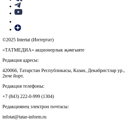
©2025 Intertat (Интертат)
«ТАТМЕДИА» акционерлык җәмгыяте
Редакция адресы:
420066, Татарстан Республикасы, Казан, Декабристлар ур.,
2нче йорт.
Редакция телефоны:
+7 (843) 222-0-999 (1304)
Редакциянең электрон почтасы:
infotat@tatar-inform.ru