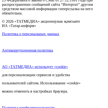
23 Федерального закона о СМИ от 27.12.1991 года при
распространении сообщений сайта “Интертат” другим
средством массовой информации гиперссылка на него
обязательна.
© 2026 «ТАТМЕДИА» акционерлык җәмгыяте
ИА «Татар-информ»
Политика о персональных данных
Антикоррупционная политика
АО «ТАТМЕДИА» использует «cookie»
для персонализации сервисов и удобства
пользователей сайтом. Использование «cookie»
можно отменить в настройках браузера.
Политика конфиденциальности