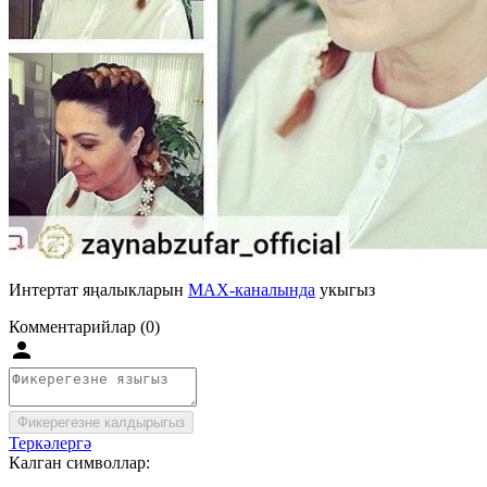
Интертат яңалыкларын
MAX-каналында
укыгыз
Комментарийлар (0)
Фикерегезне калдырыгыз
Теркәлергә
Калган символлар: