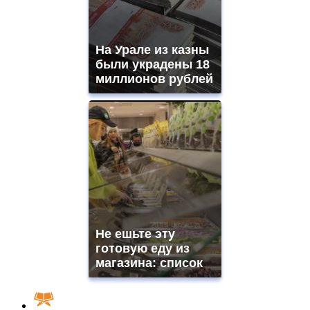
На Урале из казны
были украдены 18
миллионов рублей
Не ешьте эту
готовую еду из
магазина: список