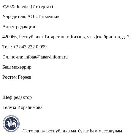
©2025 Intertat (Интертат)
Учредитель АО «Татмедиа»
Адрес редакции:
420066, Республика Татарстан, г. Казань, ул. Декабристов, д. 2
Тел.: +7 843 222 0 999
Эл. почта: infotat@tatar-inform.ru
Баш мөхәррир
Рөстәм Гәрәев
Шеф-редактор
Гөлүзә Ибраһимова
«Татмедиа» республика матбугат һәм массакүләм