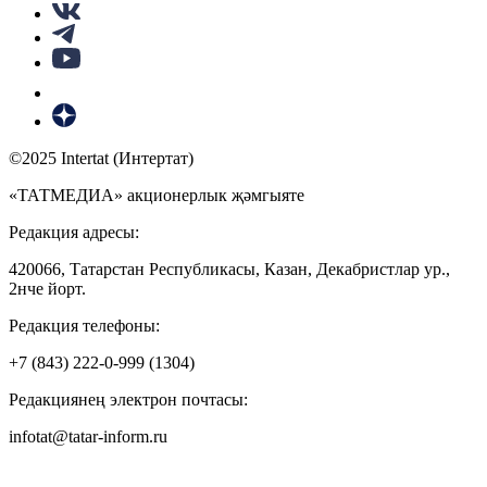
©2025 Intertat (Интертат)
«ТАТМЕДИА» акционерлык җәмгыяте
Редакция адресы:
420066, Татарстан Республикасы, Казан, Декабристлар ур.,
2нче йорт.
Редакция телефоны:
+7 (843) 222-0-999 (1304)
Редакциянең электрон почтасы:
infotat@tatar-inform.ru