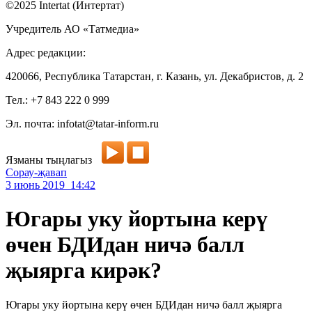
©2025 Intertat (Интертат)
Учредитель АО «Татмедиа»
Адрес редакции:
420066, Республика Татарстан, г. Казань, ул. Декабристов, д. 2
Тел.: +7 843 222 0 999
Эл. почта: infotat@tatar-inform.ru
Язманы тыңлагыз
Сорау-җавап
3 июнь 2019 14:42
Югары уку йортына керү
өчен БДИдан ничә балл
җыярга кирәк?
Югары уку йортына керү өчен БДИдан ничә балл җыярга