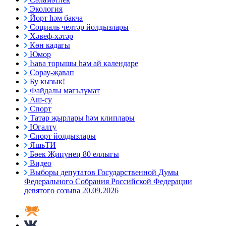
Экология
Йорт һәм бакча
Социаль челтәр йолдызлары
Хәвеф-хәтәр
Көн кадагы
Юмор
Һава торышы һәм ай календаре
Сорау-җавап
Бу кызык!
Файдалы мәгълүмат
Аш-су
Спорт
Татар җырлары һәм клиплары
Югалту
Спорт йолдызлары
ЯшьТИ
Бөек Җиңүнең 80 еллыгы
Видео
Выборы депутатов Государственной Думы
Федерального Собрания Российской Федерации
девятого созыва 20.09.2026