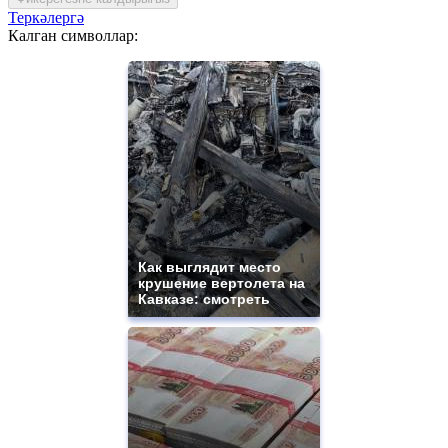
Теркәлергә
Калган символлар:
Как выглядит место
крушение вертолета на
Кавказе: смотреть