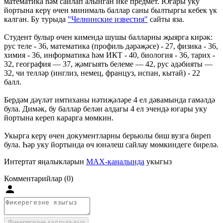
математика һәм сайлап алынган ике предмет. Югары уку
йортына керү өчен минималь баллар саны былтыргы кебек үк
калган. Бу турыда
"Челнинские известия"
сайты яза.
Студент булыр өчен кимендә шушы балларны җыярга кирәк:
рус теле - 36, математика (профиль дәрәҗәсе) - 27, физика - 36,
химия - 36, информатика һәм ИКТ - 40, биология - 36, тарих -
32, география — 37, җәмгыять белеме — 42, рус әдәбияты —
32, чи телләр (инглиз, немец, француз, испан, кытай) - 22
балл.
Бердәм дәүләт имтиханы нәтиҗәләре 4 ел дәвамында гамәлдә
була. Димәк, бу баллар белән алдагы 4 ел эчендә югары уку
йортына кереп карарга мөмкин.
Укырга керү өчен документларны берьюлы биш вузга биреп
була. Һәр уку йортында өч юнәлеш сайлау мөмкиндеге бирелә.
Интертат яңалыкларын
MAX-каналында
укыгыз
Комментарийлар (0)
Фикерегезне калдырыгыз