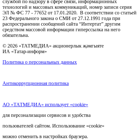
службой по надзору в сфере связи, информационных
технологий и массовых коммуникаций, номер записи серия
ЭЛ № ФС 77 - 77652 от 17.01.2020. В соответствии со статьей
23 Федерального закона о СМИ от 27.12.1991 года при
распространении сообщений сайта “Интертат” другим
средством массовой информации гиперссылка на него
обязательна.
© 2026 «ТАТМЕДИА» акционерлык җәмгыяте
ИА «Татар-информ»
Политика о персональных данных
Антикоррупционная политика
АО «ТАТМЕДИА» использует «cookie»
для персонализации сервисов и удобства
пользователей сайтом. Использование «cookie»
можно отменить в настройках браузера.