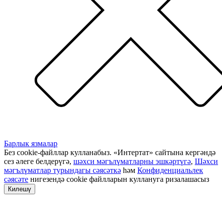
Барлык язмалар
Без cookie-файллар кулланабыз. «Интертат» сайтына кергәндә
сез әлеге белдерүгә,
шәхси мәгълүматларны эшкәртүгә
,
Шәхси
мәгълүматлар турындагы сәясәткә
һәм
Конфиденциальлек
сәясәте
нигезендә cookie файлларын куллануга ризалашасыз
Килешү