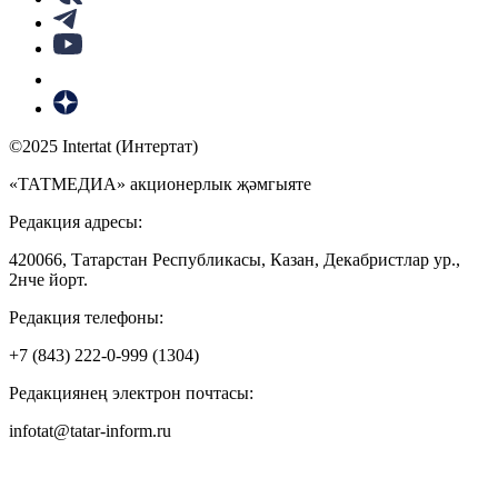
©2025 Intertat (Интертат)
«ТАТМЕДИА» акционерлык җәмгыяте
Редакция адресы:
420066, Татарстан Республикасы, Казан, Декабристлар ур.,
2нче йорт.
Редакция телефоны:
+7 (843) 222-0-999 (1304)
Редакциянең электрон почтасы:
infotat@tatar-inform.ru