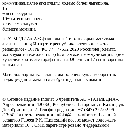
коммуникацияләр агентлыгы ярдәме белән чыгарыла.
16+
Әлеге ресурста
16+ категорияләренә
керүче мәгълүмат
булырга мөмкин.
«ТАТМЕДИА» АҖ филиалы «Татар-информ» мәгълүмат
агентлыгының Интертат республика электрон газетасы
редакциясе» ЭЛ № ФС 77 - 77652 2020 Россиянең элемтә,
мәгълүмати технологияләр һәм гаммәви коммуникацияләрне
күзәтчелек хезмәте тарафыннан 2020 елның 17 гыйнварында
теркәлгән
Материалларны тулысынча яки өлешчә куллану бары тик
редакциядән язмача рөхсәт булганда гына мөмкин.
© Сетевое издание Intertat. Учредитель АО «ТАТМЕДИА».
Адрес редакции: 420066, Республика Татарстан, г. Казань, ул.
Декабристов, д. 2. Телефон редакции: +7 (843) 222-0-999
(1304) Эл.почта редакции: infotat@tatar-inform.ru Главный
редактор Гареев Р.И. Настоящий ресурс может содержать
материалы 16+. СМИ зарегистрировано Федеральной