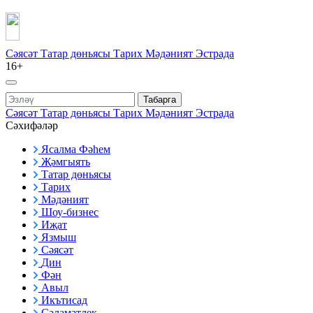
Сәясәт
Татар дөньясы
Тарих
Мәдәният
Эстрада
16+
Табарга
Сәясәт
Татар дөньясы
Тарих
Мәдәният
Эстрада
Сәхифәләр
Ясалма Фәһем
Җәмгыять
Татар дөньясы
Тарих
Мәдәният
Шоу-бизнес
Иҗат
Язмыш
Сәясәт
Дин
Фән
Авыл
Икътисад
Сәламәтлек