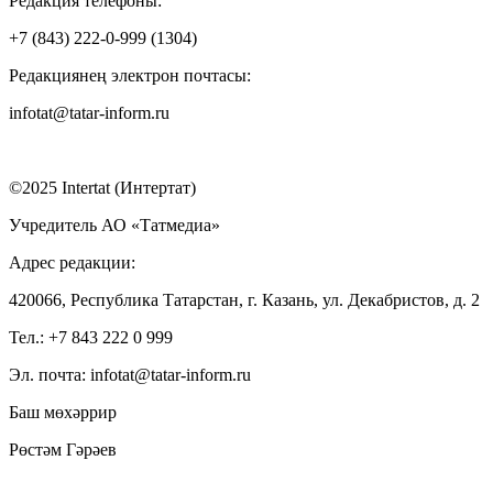
Редакция телефоны:
+7 (843) 222-0-999 (1304)
Редакциянең электрон почтасы:
infotat@tatar-inform.ru
©2025 Intertat (Интертат)
Учредитель АО «Татмедиа»
Адрес редакции:
420066, Республика Татарстан, г. Казань, ул. Декабристов, д. 2
Тел.: +7 843 222 0 999
Эл. почта: infotat@tatar-inform.ru
Баш мөхәррир
Рөстәм Гәрәев