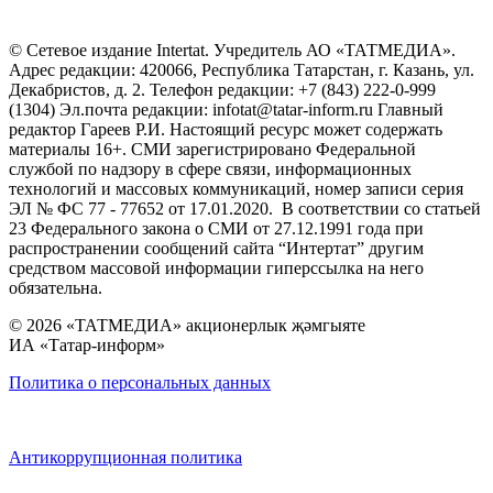
© Сетевое издание Intertat. Учредитель АО «ТАТМЕДИА».
Адрес редакции: 420066, Республика Татарстан, г. Казань, ул.
Декабристов, д. 2. Телефон редакции: +7 (843) 222-0-999
(1304) Эл.почта редакции: infotat@tatar-inform.ru Главный
редактор Гареев Р.И. Настоящий ресурс может содержать
материалы 16+. СМИ зарегистрировано Федеральной
службой по надзору в сфере связи, информационных
технологий и массовых коммуникаций, номер записи серия
ЭЛ № ФС 77 - 77652 от 17.01.2020. В соответствии со статьей
23 Федерального закона о СМИ от 27.12.1991 года при
распространении сообщений сайта “Интертат” другим
средством массовой информации гиперссылка на него
обязательна.
© 2026 «ТАТМЕДИА» акционерлык җәмгыяте
ИА «Татар-информ»
Политика о персональных данных
Антикоррупционная политика