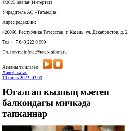
©2025 Intertat (Интертат)
Учредитель АО «Татмедиа»
Адрес редакции:
420066, Республика Татарстан, г. Казань, ул. Декабристов, д. 2
Тел.: +7 843 222 0 999
Эл. почта: infotat@tatar-inform.ru
Язманы тыңлагыз
Хәвеф-хәтәр
10 июль 2023 03:00
Югалган кызның мәетен
балкондагы мичкәдә
тапканнар