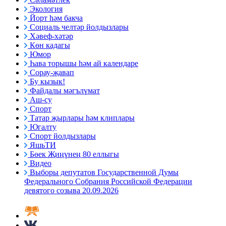
Экология
Йорт һәм бакча
Социаль челтәр йолдызлары
Хәвеф-хәтәр
Көн кадагы
Юмор
Һава торышы һәм ай календаре
Сорау-җавап
Бу кызык!
Файдалы мәгълүмат
Аш-су
Спорт
Татар җырлары һәм клиплары
Югалту
Спорт йолдызлары
ЯшьТИ
Бөек Җиңүнең 80 еллыгы
Видео
Выборы депутатов Государственной Думы
Федерального Собрания Российской Федерации
девятого созыва 20.09.2026