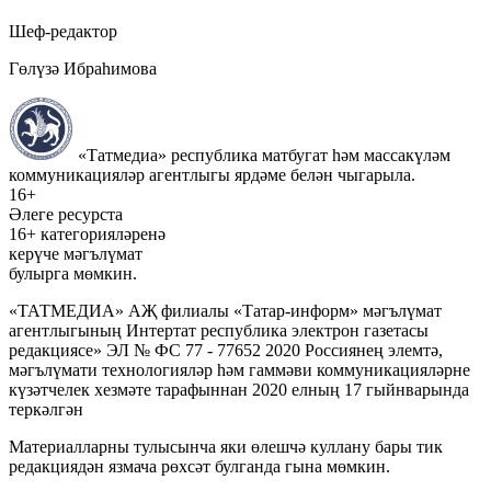
Шеф-редактор
Гөлүзә Ибраһимова
«Татмедиа» республика матбугат һәм массакүләм
коммуникацияләр агентлыгы ярдәме белән чыгарыла.
16+
Әлеге ресурста
16+ категорияләренә
керүче мәгълүмат
булырга мөмкин.
«ТАТМЕДИА» АҖ филиалы «Татар-информ» мәгълүмат
агентлыгының Интертат республика электрон газетасы
редакциясе» ЭЛ № ФС 77 - 77652 2020 Россиянең элемтә,
мәгълүмати технологияләр һәм гаммәви коммуникацияләрне
күзәтчелек хезмәте тарафыннан 2020 елның 17 гыйнварында
теркәлгән
Материалларны тулысынча яки өлешчә куллану бары тик
редакциядән язмача рөхсәт булганда гына мөмкин.