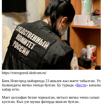
https://vnovgorod.sledcom.ru/
Бөек Новгород шәһәрендә 23 яшьлек кыз мәете табылган. Ул
балкондагы мичкә эчендә булган. Бу турыда «
Вести
» каналы
хәбәр итте.
Мәет целлофан белән чорналган, металл мичкә эченә салып
куелган. Кыз үзе шушы фатирда яшәгән булган.