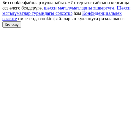
Без cookie-файллар кулланабыз. «Интертат» сайтына кергәндә
сез әлеге белдерүгә,
шәхси мәгълүматларны эшкәртүгә
,
Шәхси
мәгълүматлар турындагы сәясәткә
һәм
Конфиденциальлек
сәясәте
нигезендә cookie файлларын куллануга ризалашасыз
Килешү