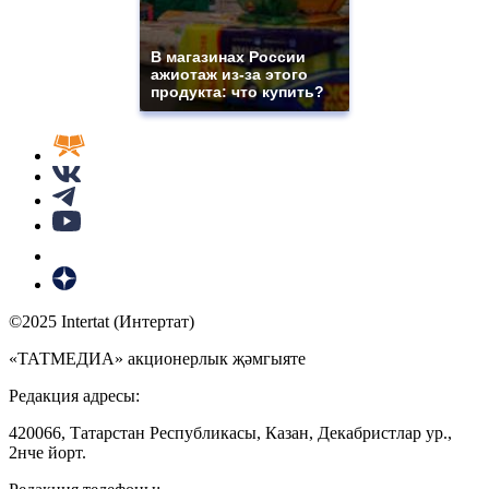
В магазинах России
ажиотаж из-за этого
продукта: что купить?
©2025 Intertat (Интертат)
«ТАТМЕДИА» акционерлык җәмгыяте
Редакция адресы:
420066, Татарстан Республикасы, Казан, Декабристлар ур.,
2нче йорт.