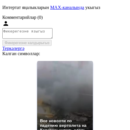
Интертат яңалыкларын
MAX-каналында
укыгыз
Комментарийлар (0)
Фикерегезне калдырыгыз
Теркәлергә
Калган символлар:
Все новости по
падению вертолета на
Кавказе: читать здесь