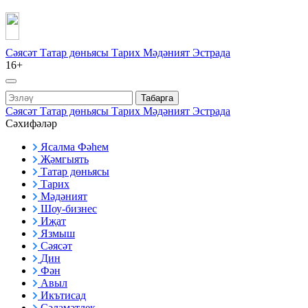
Сәясәт
Татар дөньясы
Тарих
Мәдәният
Эстрада
16+
Табарга
Сәясәт
Татар дөньясы
Тарих
Мәдәният
Эстрада
Сәхифәләр
Ясалма Фәһем
Җәмгыять
Татар дөньясы
Тарих
Мәдәният
Шоу-бизнес
Иҗат
Язмыш
Сәясәт
Дин
Фән
Авыл
Икътисад
Сәламәтлек