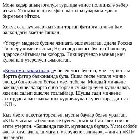
Моңа кадәр аның югалуы турында әнисе полициягә хәбәр
иткән. Ул кызының телефон шалтыратуларына җавап
бирмәвен әйткән.
Хокук саклаучылар кыз яши торган фатирга килгән һәм
балкондагы мәетне тапкан.
«Үтерү» маддәсе буенча җинаять эше ачылган, диелә Россия
Тикшерү комитетының Новгород өлкәсе буенча Тикшерү
идарәсе сайтындагы хәбәрдә. Тикшерүчеләр кызның көч
кулланып үтерелүен ачыклаган.
«
Комсомольская правда
» белешмәсе буенча, мәет күпкатлы
йортта фатир балконында була. Яшел төсле металл мичкә
эчендә бөгәрләнеп беткән мәет табыла. Мондый мичкәне
бакчада яшелчәләргә сибә торган су җыяр өчен кулланалар,
яки аңа салып яшелчә тозлыйлар. Шушы гади мичкәне
фатирдан алып чыкканны күрше-күлән күреп тора, дип яза
«КП».
Кыз мәете пакетка төрелгән, муены баулар белән уралган.
«КП» чыганагы белешмәсе буенча, кызны 1 ай элек сөйгән
егете үтергән. «Башында пакет, муенында баулар. Үлем сәбәбе
әлегә төгәл ачыкланмаган, үтерүчене эзлиләр», – дигән «КП»
чыганагы.