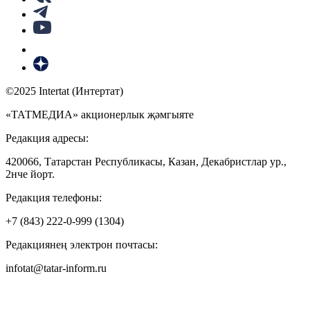
©2025 Intertat (Интертат)
«ТАТМЕДИА» акционерлык җәмгыяте
Редакция адресы:
420066, Татарстан Республикасы, Казан, Декабристлар ур.,
2нче йорт.
Редакция телефоны:
+7 (843) 222-0-999 (1304)
Редакциянең электрон почтасы:
infotat@tatar-inform.ru