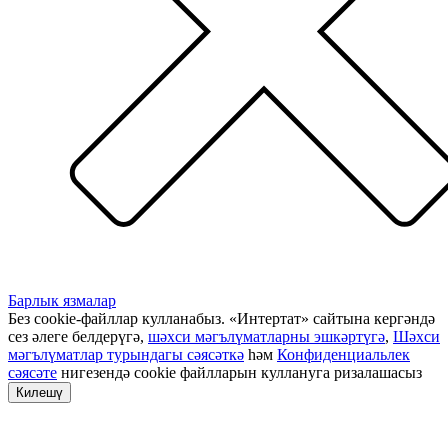
Барлык язмалар
Без cookie-файллар кулланабыз. «Интертат» сайтына кергәндә
сез әлеге белдерүгә,
шәхси мәгълүматларны эшкәртүгә
,
Шәхси
мәгълүматлар турындагы сәясәткә
һәм
Конфиденциальлек
сәясәте
нигезендә cookie файлларын куллануга ризалашасыз
Килешү