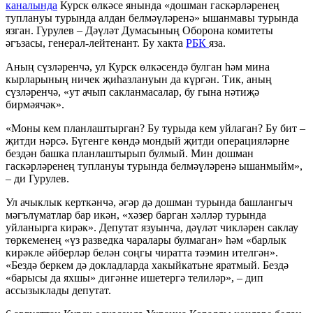
каналында
Курск өлкәсе янында «дошман гаскәрләренең
туплануы турында алдан белмәүләренә» ышанмавы турында
язган. Гурулев – Дәүләт Думасының Оборона комитеты
әгъзасы, генерал-лейтенант. Бу хакта
РБК
яза.
Аның сүзләренчә, ул Курск өлкәсендә булган һәм мина
кырларының ничек җиһазлануын да күргән. Тик, аның
сүзләренчә, «ут ачып сакланмасалар, бу гына нәтиҗә
бирмәячәк».
«Моны кем планлаштырган? Бу турыда кем уйлаган? Бу бит –
җитди нәрсә. Бүгенге көндә мондый җитди операцияләрне
бездән башка планлаштырып булмый. Мин дошман
гаскәрләренең туплануы турында белмәүләренә ышанмыйм»,
– ди Гурулев.
Ул ачыклык керткәнчә, әгәр дә дошман турында башлангыч
мәгълүматлар бар икән, «хәзер барган хәлләр турында
уйланырга кирәк». Депутат язуынча, дәүләт чикләрен саклау
төркеменең «үз разведка чаралары булмаган» һәм «барлык
кирәкле әйберләр белән соңгы чиратта тәэмин ителгән».
«Бездә беркем дә докладларда хакыйкатьне яратмый. Бездә
«барысы да яхшы» дигәнне ишетергә телиләр», – дип
ассызыклады депутат.