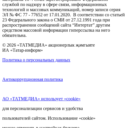
службой по надзору в сфере связи, информационных
технологий и массовых коммуникаций, номер записи серия
ЭЛ № ФС 77 - 77652 от 17.01.2020. В соответствии со статьей
23 Федерального закона о СМИ от 27.12.1991 года при
распространении сообщений сайта “Интертат” другим
средством массовой информации гиперссылка на него
обязательна.
© 2026 «ТАТМЕДИА» акционерлык җәмгыяте
ИА «Татар-информ»
Политика о персональных данных
Антикоррупционная политика
АО «ТАТМЕДИА» использует «cookie»
для персонализации сервисов и удобства
пользователей сайтом. Использование «cookie»
можно отменить в настройках браузера.