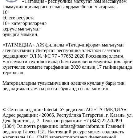
«Татмедиа» республика матбугат һәм массакүләм
коммуникацияләр агентлыгы ярдәме белән чыгарыла.
16+
Әлеге ресурста
16+ категорияләренә
керүче мәгълүмат
булырга мөмкин.
«ТАТМЕДИА» АҖ филиалы «Татар-информ» мәгълүмат
агентлыгының Интертат республика электрон газетасы
редакциясе» ЭЛ № ФС 77 - 77652 2020 Россиянең элемтә,
мәгълүмати технологияләр һәм гаммәви коммуникацияләрне
күзәтчелек хезмәте тарафыннан 2020 елның 17 гыйнварында
теркәлгән
Материалларны тулысынча яки өлешчә куллану бары тик
редакциядән язмача рөхсәт булганда гына мөмкин.
© Сетевое издание Intertat. Учредитель АО «ТАТМЕДИА».
Адрес редакции: 420066, Республика Татарстан, г. Казань, ул.
Декабристов, д. 2. Телефон редакции: +7 (843) 222-0-999
(1304) Эл.почта редакции: infotat@tatar-inform.ru Главный
редактор Гареев Р.И. Настоящий ресурс может содержать
материалы 16+. СМИ зарегистрировано Федеральной