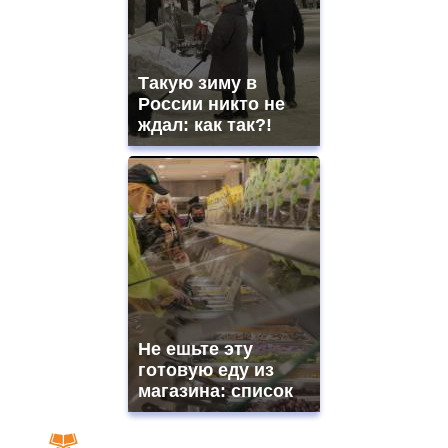
Такую зиму в
России никто не
ждал: как так?!
Не ешьте эту
готовую еду из
магазина: список