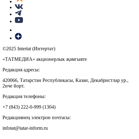
©2025 Intertat (Интертат)
«ТАТМЕДИА» акционерлык җәмгыяте
Редакция адресы:
420066, Татарстан Республикасы, Казан, Декабристлар ур.,
2нче йорт.
Редакция телефоны:
+7 (843) 222-0-999 (1304)
Редакциянең электрон почтасы:
infotat@tatar-inform.ru