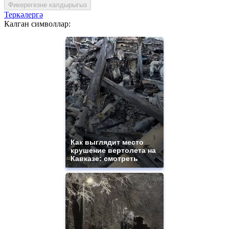
Фикерегезне калдырыгыз
Теркәлергә
Калган символлар:
Как выглядит место
крушение вертолета на
Кавказе: смотреть