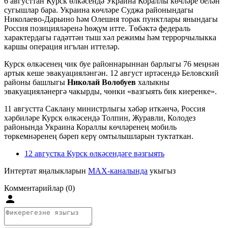
6 августтан Курск өлкәсендә Украина Кораллы көчләре белән
сугышлар бара. Украина көчләре Суджа районындагы
Николаево-Дарьино һәм Олешня торак пунктлары янындагы
Россия позицияләренә һөҗүм итте. Төбәктә федераль
характердагы гадәттән тыш хәл режимы һәм террорчылыкка
каршы операция игълан иттеләр.
Курск өлкәсенең чик буе районнарыннан барлыгы 76 меңнән
артык кеше эвакуацияләнгән. 12 август иртәсендә Беловский
районы башлыгы
Николай Волобуев
халыкны
эвакуацияләнергә чакырды, чөнки «вазгыять бик киеренке».
11 августта Саклану министрлыгы хәбәр иткәнчә, Россия
хәрбиләре Курск өлкәсендә Толпин, Журавли, Колодез
районында Украина Кораллы көчләренең мобиль
төркемнәренең бәреп керү омтылышларын туктаткан.
12 августка Курск өлкәсендәге вәзгыять
Интертат яңалыкларын
MAX-каналында
укыгыз
Комментарийлар (0)