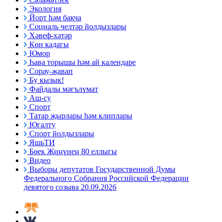
Экология
Йорт һәм бакча
Социаль челтәр йолдызлары
Хәвеф-хәтәр
Көн кадагы
Юмор
Һава торышы һәм ай календаре
Сорау-җавап
Бу кызык!
Файдалы мәгълүмат
Аш-су
Спорт
Татар җырлары һәм клиплары
Югалту
Спорт йолдызлары
ЯшьТИ
Бөек Җиңүнең 80 еллыгы
Видео
Выборы депутатов Государственной Думы
Федерального Собрания Российской Федерации
девятого созыва 20.09.2026