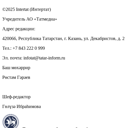
©2025 Intertat (Интертат)
Учредитель АО «Татмедиа»
Адрес редакции:
420066, Республика Татарстан, г. Казань, ул. Декабристов, д. 2
Тел.: +7 843 222 0 999
Эл. почта: infotat@tatar-inform.ru
Баш мөхәррир
Рөстәм Гәрәев
Шеф-редактор
Гөлүзә Ибраһимова