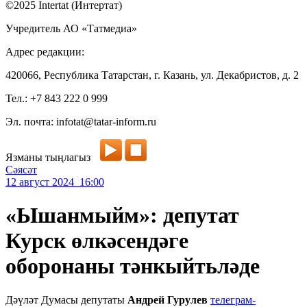
©2025 Intertat (Интертат)
Учредитель АО «Татмедиа»
Адрес редакции:
420066, Республика Татарстан, г. Казань, ул. Декабристов, д. 2
Тел.: +7 843 222 0 999
Эл. почта: infotat@tatar-inform.ru
Язманы тыңлагыз
Сәясәт
12 август 2024 16:00
«Ышанмыйм»: депутат
Курск өлкәсендәге
оборонаны тәнкыйтьләде
Дәүләт Думасы депутаты
Андрей Гурулев
телеграм-