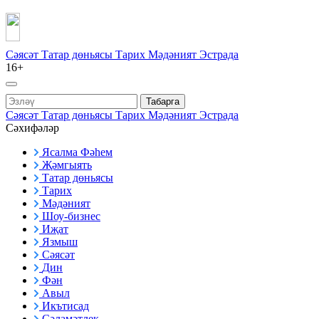
Сәясәт
Татар дөньясы
Тарих
Мәдәният
Эстрада
16+
Табарга
Сәясәт
Татар дөньясы
Тарих
Мәдәният
Эстрада
Сәхифәләр
Ясалма Фәһем
Җәмгыять
Татар дөньясы
Тарих
Мәдәният
Шоу-бизнес
Иҗат
Язмыш
Сәясәт
Дин
Фән
Авыл
Икътисад
Сәламәтлек