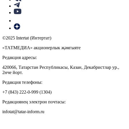
©2025 Intertat (Интертат)
«ТАТМЕДИА» акционерлык җәмгыяте
Редакция адресы:
420066, Татарстан Республикасы, Казан, Декабристлар ур.,
2нче йорт.
Редакция телефоны:
+7 (843) 222-0-999 (1304)
Редакциянең электрон почтасы:
infotat@tatar-inform.ru