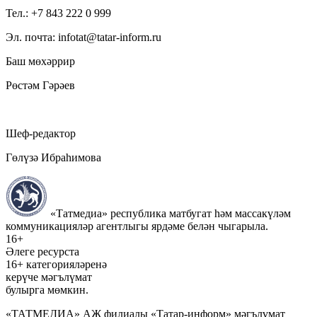
Тел.: +7 843 222 0 999
Эл. почта: infotat@tatar-inform.ru
Баш мөхәррир
Рөстәм Гәрәев
Шеф-редактор
Гөлүзә Ибраһимова
«Татмедиа» республика матбугат һәм массакүләм
коммуникацияләр агентлыгы ярдәме белән чыгарыла.
16+
Әлеге ресурста
16+ категорияләренә
керүче мәгълүмат
булырга мөмкин.
«ТАТМЕДИА» АҖ филиалы «Татар-информ» мәгълүмат