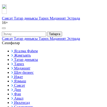
Сәясәт
Татар дөньясы
Тарих
Мәдәният
Эстрада
16+
Табарга
Сәясәт
Татар дөньясы
Тарих
Мәдәният
Эстрада
Сәхифәләр
Ясалма Фәһем
Җәмгыять
Татар дөньясы
Тарих
Мәдәният
Шоу-бизнес
Иҗат
Язмыш
Сәясәт
Дин
Фән
Авыл
Икътисад
Сәламәтлек