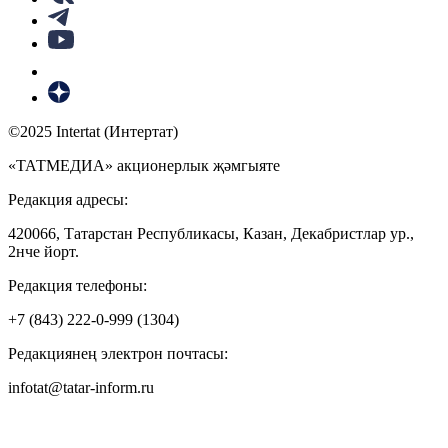
©2025 Intertat (Интертат)
«ТАТМЕДИА» акционерлык җәмгыяте
Редакция адресы:
420066, Татарстан Республикасы, Казан, Декабристлар ур.,
2нче йорт.
Редакция телефоны:
+7 (843) 222-0-999 (1304)
Редакциянең электрон почтасы:
infotat@tatar-inform.ru