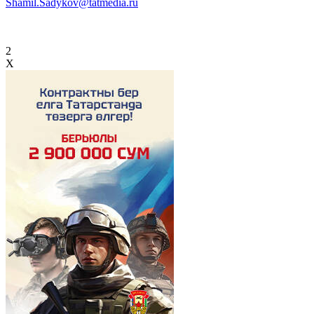
Shamil.Sadykov@tatmedia.ru
2
X