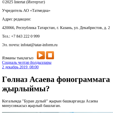
©2025 Intertat (Интертат)
Учредитель АО «Татмедиа»
Адрес редакции:
420066, Республика Татарстан, г. Казань, ул. Декабристов, д. 2
Тел.: +7 843 222 0 999
Эл. почта: infotat@tatar-inform.ru
Язманы тыңлагыз
Социаль челтәр йолдызлары
2 декабрь 2019 08:00
Гөлназ Асаева фонограммага
җырлыймы?
Когалымда "Буран дулый" җырын башкарганда Асаева
минусовкасыз җырлый башлаган.