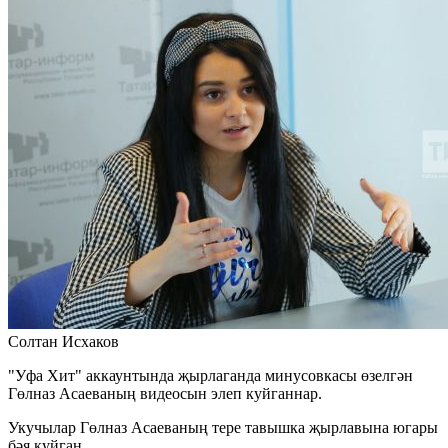
Солтан Исхаков
"Уфа Хит" аккаунтында җырлаганда минусовкасы өзелгән
Гөлназ Асаеваның видеосын элеп куйганнар.
Укучылар Гөлназ Асаеваның тере тавышка җырлавына югары
бәя куйган.