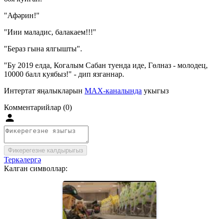
"Афәрин!"
"Иии маладис, балакаем!!!"
"Бераз гына ялгышты".
"Бу 2019 елда, Когалым Сабан туенда иде, Гөлназ - молодец,
10000 балл куябыз!" - дип язганнар.
Интертат яңалыкларын
MAX-каналында
укыгыз
Комментарийлар (0)
Фикерегезне калдырыгыз
Теркәлергә
Калган символлар: