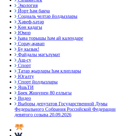
Экология
Йорт һәм бакча
Социаль челтәр йолдызлары
Хәвеф-хәтәр
Көн кадагы
Юмор
Һава торышы һәм ай календаре
Сорау-җавап
Бу кызык!
Файдалы мәгълүмат
Аш-су
Спорт
Татар җырлары һәм клиплары
Югалту
Спорт йолдызлары
ЯшьТИ
Бөек Җиңүнең 80 еллыгы
Видео
Выборы депутатов Государственной Думы
Федерального Собрания Российской Федерации
девятого созыва 20.09.2026