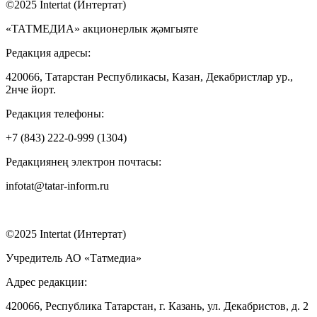
©2025 Intertat (Интертат)
«ТАТМЕДИА» акционерлык җәмгыяте
Редакция адресы:
420066, Татарстан Республикасы, Казан, Декабристлар ур.,
2нче йорт.
Редакция телефоны:
+7 (843) 222-0-999 (1304)
Редакциянең электрон почтасы:
infotat@tatar-inform.ru
©2025 Intertat (Интертат)
Учредитель АО «Татмедиа»
Адрес редакции:
420066, Республика Татарстан, г. Казань, ул. Декабристов, д. 2