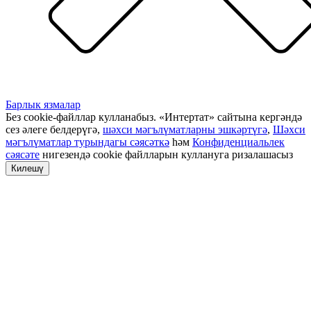
Барлык язмалар
Без cookie-файллар кулланабыз. «Интертат» сайтына кергәндә
сез әлеге белдерүгә,
шәхси мәгълүматларны эшкәртүгә
,
Шәхси
мәгълүматлар турындагы сәясәткә
һәм
Конфиденциальлек
сәясәте
нигезендә cookie файлларын куллануга ризалашасыз
Килешү