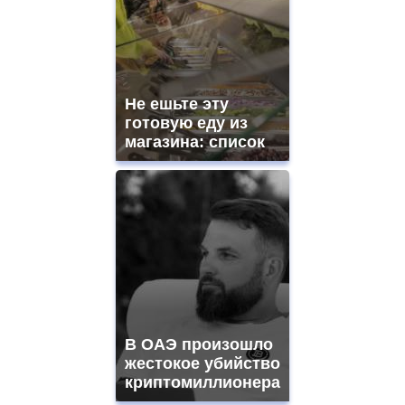
Не ешьте эту
готовую еду из
магазина: список
В ОАЭ произошло
жестокое убийство
криптомиллионера