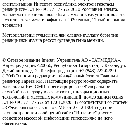
агентлыгының Интертат республика электрон газетасы
редакциясе» ЭЛ № ФС 77 - 77652 2020 Россиянең элемтә,
мәгълүмати технологияләр һәм гаммәви коммуникацияләрне
күзәтчелек хезмәте тарафыннан 2020 елның 17 гыйнварында
теркәлгән
Материалларны тулысынча яки өлешчә куллану бары тик
редакциядән язмача рөхсәт булганда гына мөмкин.
© Сетевое издание Intertat. Учредитель АО «ТАТМЕДИА».
Адрес редакции: 420066, Республика Татарстан, г. Казань, ул.
Декабристов, д. 2. Телефон редакции: +7 (843) 222-0-999
(1304) Эл.почта редакции: infotat@tatar-inform.ru Главный
редактор Гареев Р.И. Настоящий ресурс может содержать
материалы 16+. СМИ зарегистрировано Федеральной
службой по надзору в сфере связи, информационных
технологий и массовых коммуникаций, номер записи серия
ЭЛ № ФС 77 - 77652 от 17.01.2020. В соответствии со статьей
23 Федерального закона о СМИ от 27.12.1991 года при
распространении сообщений сайта “Интертат” другим
средством массовой информации гиперссылка на него
обязательна.