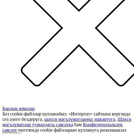
Барлык язмалар
Без cookie-файллар кулланабыз. «Интертат» сайтына кергәндә
сез әлеге белдерүгә,
шәхси мәгълүматларны эшкәртүгә
,
Шәхси
мәгълүматлар турындагы сәясәткә
һәм
Конфиденциальлек
сәясәте
нигезендә cookie файлларын куллануга ризалашасыз