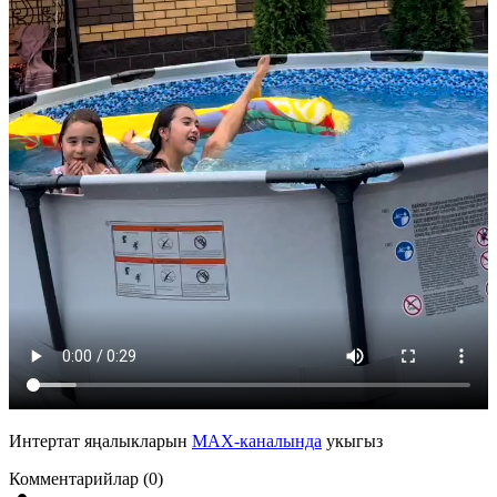
Интертат яңалыкларын
MAX-каналында
укыгыз
Комментарийлар (0)