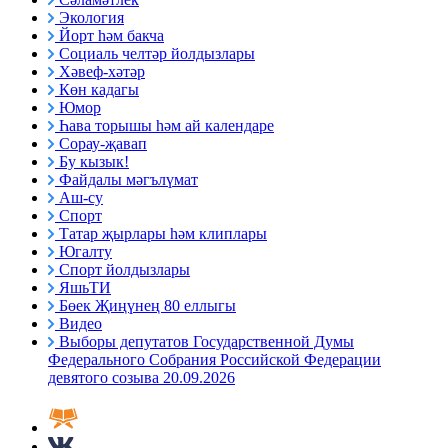
Экология
Йорт һәм бакча
Социаль челтәр йолдызлары
Хәвеф-хәтәр
Көн кадагы
Юмор
Һава торышы һәм ай календаре
Сорау-җавап
Бу кызык!
Файдалы мәгълүмат
Аш-су
Спорт
Татар җырлары һәм клиплары
Югалту
Спорт йолдызлары
ЯшьТИ
Бөек Җиңүнең 80 еллыгы
Видео
Выборы депутатов Государственной Думы
Федерального Собрания Российской Федерации
девятого созыва 20.09.2026