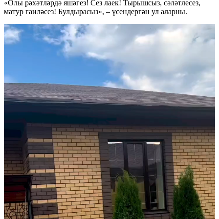
«Олы рәхәтләрдә яшәгез! Сез лаек! Тырышсыз, сәләтлесез,
матур гаиләсез! Булдырасыз», – үсендергән ул аларны.