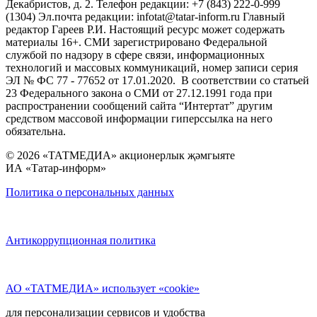
Декабристов, д. 2. Телефон редакции: +7 (843) 222-0-999
(1304) Эл.почта редакции: infotat@tatar-inform.ru Главный
редактор Гареев Р.И. Настоящий ресурс может содержать
материалы 16+. СМИ зарегистрировано Федеральной
службой по надзору в сфере связи, информационных
технологий и массовых коммуникаций, номер записи серия
ЭЛ № ФС 77 - 77652 от 17.01.2020. В соответствии со статьей
23 Федерального закона о СМИ от 27.12.1991 года при
распространении сообщений сайта “Интертат” другим
средством массовой информации гиперссылка на него
обязательна.
© 2026 «ТАТМЕДИА» акционерлык җәмгыяте
ИА «Татар-информ»
Политика о персональных данных
Антикоррупционная политика
АО «ТАТМЕДИА» использует «cookie»
для персонализации сервисов и удобства