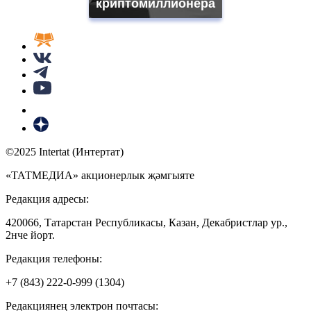
криптомиллионера
©2025 Intertat (Интертат)
«ТАТМЕДИА» акционерлык җәмгыяте
Редакция адресы:
420066, Татарстан Республикасы, Казан, Декабристлар ур.,
2нче йорт.
Редакция телефоны:
+7 (843) 222-0-999 (1304)
Редакциянең электрон почтасы: