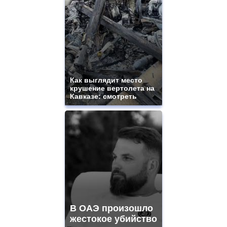
Как выглядит место
крушение вертолета на
Кавказе: смотреть
В ОАЭ произошло
жестокое убийство