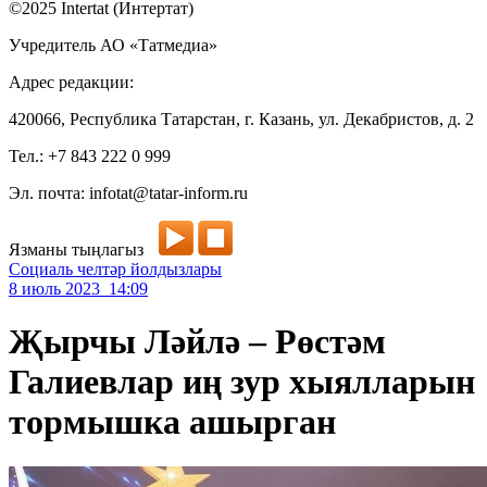
©2025 Intertat (Интертат)
Учредитель АО «Татмедиа»
Адрес редакции:
420066, Республика Татарстан, г. Казань, ул. Декабристов, д. 2
Тел.: +7 843 222 0 999
Эл. почта: infotat@tatar-inform.ru
Язманы тыңлагыз
Социаль челтәр йолдызлары
8 июль 2023 14:09
Җырчы Ләйлә – Рөстәм
Галиевлар иң зур хыялларын
тормышка ашырган