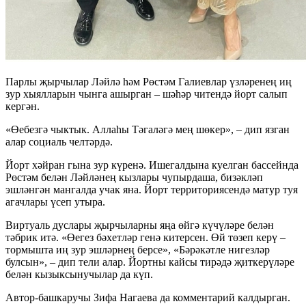
Парлы җырчылар Ләйлә һәм Рөстәм Галиевлар үзләренең иң
зур хыялларын чынга ашырган – шәһәр читендә йорт салып
кергән.
«Өебезгә чыктык. Аллаһы Тәгаләгә мең шөкер», – дип язган
алар социаль челтәрдә.
Йорт хәйран гына зур күренә. Ишегалдына куелган бассейнда
Рөстәм белән Ләйләнең кызлары чупырдаша, бизәкләп
эшләнгән мангалда учак яна. Йорт территориясендә матур туя
агачлары үсеп утыра.
Виртуаль дуслары җырчыларны яңа өйгә күчүләре белән
тәбрик итә. «Өегез бәхетләр генә китерсен. Өй төзеп керү –
тормышта иң зур эшләрнең берсе», «Бәрәкәтле нигезләр
булсын», – дип тели алар. Йортны кайсы тирәдә җиткерүләре
белән кызыксынучылар да күп.
Автор-башкаручы Зифа Нагаева да комментарий калдырган.