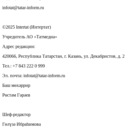
infotat@tatar-inform.ru
©2025 Intertat (Интертат)
Учредитель АО «Татмедиа»
Адрес редакции:
420066, Республика Татарстан, г. Казань, ул. Декабристов, д. 2
Тел.: +7 843 222 0 999
Эл. почта: infotat@tatar-inform.ru
Баш мөхәррир
Рөстәм Гәрәев
Шеф-редактор
Гөлүзә Ибраһимова