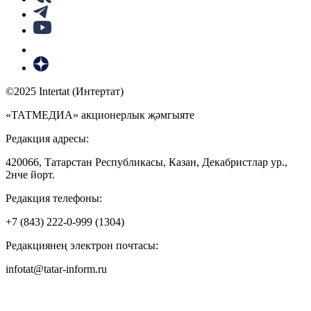
©2025 Intertat (Интертат)
«ТАТМЕДИА» акционерлык җәмгыяте
Редакция адресы:
420066, Татарстан Республикасы, Казан, Декабристлар ур.,
2нче йорт.
Редакция телефоны:
+7 (843) 222-0-999 (1304)
Редакциянең электрон почтасы:
infotat@tatar-inform.ru