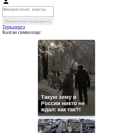
Фикерегезне калдырыгыз
Теркәлергә
Калган символлар:
Такую зиму в
России никто не
ждал: как так?!