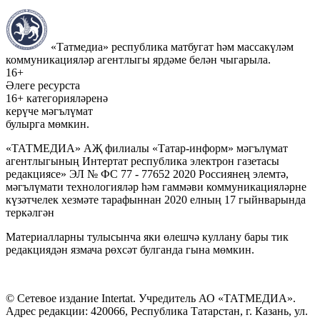
«Татмедиа» республика матбугат һәм массакүләм
коммуникацияләр агентлыгы ярдәме белән чыгарыла.
16+
Әлеге ресурста
16+ категорияләренә
керүче мәгълүмат
булырга мөмкин.
«ТАТМЕДИА» АҖ филиалы «Татар-информ» мәгълүмат
агентлыгының Интертат республика электрон газетасы
редакциясе» ЭЛ № ФС 77 - 77652 2020 Россиянең элемтә,
мәгълүмати технологияләр һәм гаммәви коммуникацияләрне
күзәтчелек хезмәте тарафыннан 2020 елның 17 гыйнварында
теркәлгән
Материалларны тулысынча яки өлешчә куллану бары тик
редакциядән язмача рөхсәт булганда гына мөмкин.
© Сетевое издание Intertat. Учредитель АО «ТАТМЕДИА».
Адрес редакции: 420066, Республика Татарстан, г. Казань, ул.