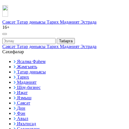
Сәясәт
Татар дөньясы
Тарих
Мәдәният
Эстрада
16+
Табарга
Сәясәт
Татар дөньясы
Тарих
Мәдәният
Эстрада
Сәхифәләр
Ясалма Фәһем
Җәмгыять
Татар дөньясы
Тарих
Мәдәният
Шоу-бизнес
Иҗат
Язмыш
Сәясәт
Дин
Фән
Авыл
Икътисад
Сәламәтлек