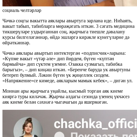
социаль челтәрләр
Чәчкә соңгы вакытта аяклары авыртуга зарлана иде. Ниһаять,
вакыт табып, табибларга мөрәҗәгать иткән. 3 сәгать медицина
тикшерүләре уздырганнан соң, җырчыга тиешле дәвалану
курсы билгеләгәннәр, өйдә эшләргә кирәкле күнегүләрне дә
өйрәткәннәр.
Чәчкә аяклары авыртып интектергән «подписчик»ларына:
«Күпме вакыт «үтәр әле» дип йөрдем, бүген «күптән
бармыйча» дип сүктем үземне. Озакка сузмагыз, табибка
барыгыз», – дип киңәш иткән. «Беренче баруда ук авыртуны
бетереп булмый. Ләкин бүген үк җиңеллек сиздем.
«Напряжение»се кимеде, аякларым мамык кебек», – дигән ул.
Моннан ары җырчыга уңайлы, кысмый торган аяк киеме
кияргә туры киләчәк. Җырчы алдагы сезонда үзенең үкчәсез
аяк киеме белән сәхнәгә чыгачагын да яшермәгән.