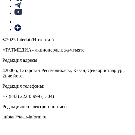
©2025 Intertat (Интертат)
«ТАТМЕДИА» акционерлык җәмгыяте
Редакция адресы:
420066, Татарстан Республикасы, Казан, Декабристлар ур.,
2нче йорт.
Редакция телефоны:
+7 (843) 222-0-999 (1304)
Редакциянең электрон почтасы:
infotat@tatar-inform.ru