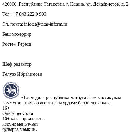
420066, Республика Татарстан, г. Казань, ул. Декабристов, д. 2
Тел.: +7 843 222 0 999
Эл. почта: infotat@tatar-inform.ru
Баш мөхәррир
Рөстәм Гәрәев
Шеф-редактор
Гөлүзә Ибраһимова
«Татмедиа» республика матбугат һәм массакүләм
коммуникацияләр агентлыгы ярдәме белән чыгарыла.
16+
Әлеге ресурста
16+ категорияләренә
керүче мәгълүмат
булырга мөмкин.