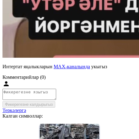
Интертат яңалыкларын
MAX-каналында
укыгыз
Комментарийлар (0)
Фикерегезне калдырыгыз
Теркәлергә
Калган символлар: