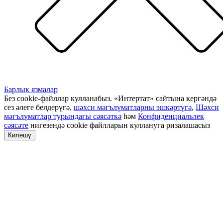
Барлык язмалар
Без cookie-файллар кулланабыз. «Интертат» сайтына кергәндә
сез әлеге белдерүгә,
шәхси мәгълүматларны эшкәртүгә
,
Шәхси
мәгълүматлар турындагы сәясәткә
һәм
Конфиденциальлек
сәясәте
нигезендә cookie файлларын куллануга ризалашасыз
Килешү