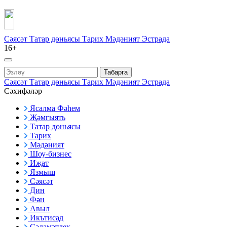
Сәясәт
Татар дөньясы
Тарих
Мәдәният
Эстрада
16+
Табарга
Сәясәт
Татар дөньясы
Тарих
Мәдәният
Эстрада
Сәхифәләр
Ясалма Фәһем
Җәмгыять
Татар дөньясы
Тарих
Мәдәният
Шоу-бизнес
Иҗат
Язмыш
Сәясәт
Дин
Фән
Авыл
Икътисад
Сәламәтлек