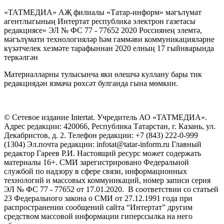
«ТАТМЕДИА» АҖ филиалы «Татар-информ» мәгълүмат
агентлыгының Интертат республика электрон газетасы
редакциясе» ЭЛ № ФС 77 - 77652 2020 Россиянең элемтә,
мәгълүмати технологияләр һәм гаммәви коммуникацияләрне
күзәтчелек хезмәте тарафыннан 2020 елның 17 гыйнварында
теркәлгән
Материалларны тулысынча яки өлешчә куллану бары тик
редакциядән язмача рөхсәт булганда гына мөмкин.
© Сетевое издание Intertat. Учредитель АО «ТАТМЕДИА».
Адрес редакции: 420066, Республика Татарстан, г. Казань, ул.
Декабристов, д. 2. Телефон редакции: +7 (843) 222-0-999
(1304) Эл.почта редакции: infotat@tatar-inform.ru Главный
редактор Гареев Р.И. Настоящий ресурс может содержать
материалы 16+. СМИ зарегистрировано Федеральной
службой по надзору в сфере связи, информационных
технологий и массовых коммуникаций, номер записи серия
ЭЛ № ФС 77 - 77652 от 17.01.2020. В соответствии со статьей
23 Федерального закона о СМИ от 27.12.1991 года при
распространении сообщений сайта “Интертат” другим
средством массовой информации гиперссылка на него