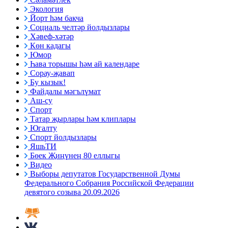
Экология
Йорт һәм бакча
Социаль челтәр йолдызлары
Хәвеф-хәтәр
Көн кадагы
Юмор
Һава торышы һәм ай календаре
Сорау-җавап
Бу кызык!
Файдалы мәгълүмат
Аш-су
Спорт
Татар җырлары һәм клиплары
Югалту
Спорт йолдызлары
ЯшьТИ
Бөек Җиңүнең 80 еллыгы
Видео
Выборы депутатов Государственной Думы
Федерального Собрания Российской Федерации
девятого созыва 20.09.2026