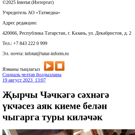
©2025 Intertat (Интертат)
Учредитель АО «Татмедиа»
Адрес редакции:
420066, Республика Татарстан, г. Казань, ул. Декабристов, д. 2
Тел.: +7 843 222 0 999
Эл. почта: infotat@tatar-inform.ru
Язманы тыңлагыз
Социаль челтәр йолдызлары
19 август 2023 13:07
Җырчы Чәчкәгә сәхнәгә
үкчәсез аяк киеме белән
чыгарга туры киләчәк