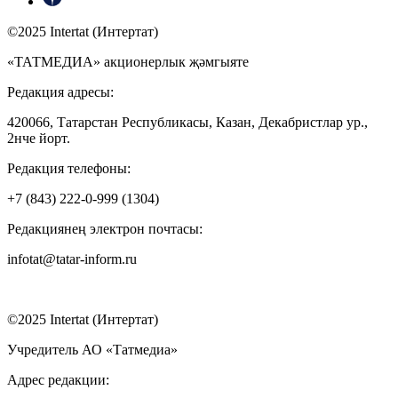
©2025 Intertat (Интертат)
«ТАТМЕДИА» акционерлык җәмгыяте
Редакция адресы:
420066, Татарстан Республикасы, Казан, Декабристлар ур.,
2нче йорт.
Редакция телефоны:
+7 (843) 222-0-999 (1304)
Редакциянең электрон почтасы:
infotat@tatar-inform.ru
©2025 Intertat (Интертат)
Учредитель АО «Татмедиа»
Адрес редакции: