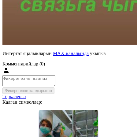
Интертат яңалыкларын
MAX-каналында
укыгыз
Комментарийлар (0)
Фикерегезне калдырыгыз
Теркәлергә
Калган символлар: