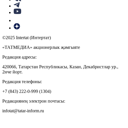
©2025 Intertat (Интертат)
«ТАТМЕДИА» акционерлык җәмгыяте
Редакция адресы:
420066, Татарстан Республикасы, Казан, Декабристлар ур.,
2нче йорт.
Редакция телефоны:
+7 (843) 222-0-999 (1304)
Редакциянең электрон почтасы:
infotat@tatar-inform.ru