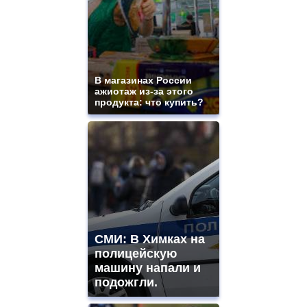
В магазинах России
ажиотаж из-за этого
продукта: что купить?
СМИ: В Химках на
полицейскую
машину напали и
подожгли.