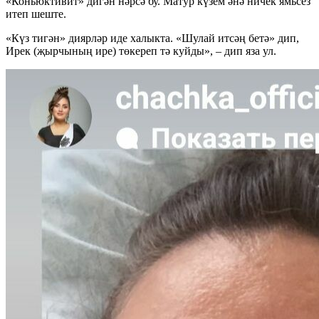
«Коньюктивит» дигән нәрсә бу. Матур күзем әнә ничек ямьсез
итеп шеште.
«Күз тигән» диярләр иде халыкта. «Шулай итсәң бетә» дип,
Ирек (җырчының ире) төкереп тә куйды», – дип яза ул.