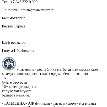
Тел.: +7 843 222 0 999
Эл. почта: infotat@tatar-inform.ru
Баш мөхәррир
Рөстәм Гәрәев
Шеф-редактор
Гөлүзә Ибраһимова
«Татмедиа» республика матбугат һәм массакүләм
коммуникацияләр агентлыгы ярдәме белән чыгарыла.
16+
Әлеге ресурста
16+ категорияләренә
керүче мәгълүмат
булырга мөмкин.
«ТАТМЕДИА» АҖ филиалы «Татар-информ» мәгълүмат