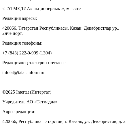
«ТАТМЕДИА» акционерлык җәмгыяте
Редакция адресы:
420066, Татарстан Республикасы, Казан, Декабристлар ур.,
2нче йорт.
Редакция телефоны:
+7 (843) 222-0-999 (1304)
Редакциянең электрон почтасы:
infotat@tatar-inform.ru
©2025 Intertat (Интертат)
Учредитель АО «Татмедиа»
Адрес редакции:
420066, Республика Татарстан, г. Казань, ул. Декабристов, д. 2