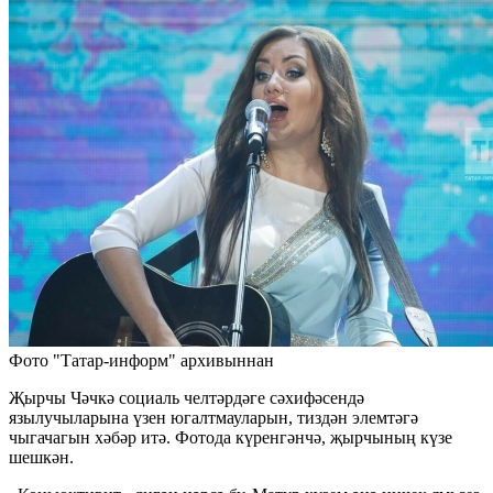
Фото "Татар-информ" архивыннан
Җырчы Чәчкә социаль челтәрдәге сәхифәсендә
язылучыларына үзен югалтмауларын, тиздән элемтәгә
чыгачагын хәбәр итә. Фотода күренгәнчә, җырчының күзе
шешкән.