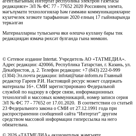
агентлыгының Интертат республика электрон газетасы
редакциясе» ЭЛ № ФС 77 - 77652 2020 Россиянең элемтә,
мәгълүмати технологияләр һәм гаммәви коммуникацияләрне
күзәтчелек хезмәте тарафыннан 2020 елның 17 гыйнварында
теркәлгән
Материалларны тулысынча яки өлешчә куллану бары тик
редакциядән язмача рөхсәт булганда гына мөмкин.
© Сетевое издание Intertat. Учредитель АО «ТАТМЕДИА».
Адрес редакции: 420066, Республика Татарстан, г. Казань, ул.
Декабристов, д. 2. Телефон редакции: +7 (843) 222-0-999
(1304) Эл.почта редакции: infotat@tatar-inform.ru Главный
редактор Гареев Р.И. Настоящий ресурс может содержать
материалы 16+. СМИ зарегистрировано Федеральной
службой по надзору в сфере связи, информационных
технологий и массовых коммуникаций, номер записи серия
ЭЛ № ФС 77 - 77652 от 17.01.2020. В соответствии со статьей
23 Федерального закона о СМИ от 27.12.1991 года при
распространении сообщений сайта “Интертат” другим
средством массовой информации гиперссылка на него
обязательна.
© 2026 «ТАТМЕДИА» акционерлык җәмгыяте