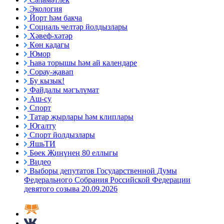
Экология
Йорт һәм бакча
Социаль челтәр йолдызлары
Хәвеф-хәтәр
Көн кадагы
Юмор
Һава торышы һәм ай календаре
Сорау-җавап
Бу кызык!
Файдалы мәгълүмат
Аш-су
Спорт
Татар җырлары һәм клиплары
Югалту
Спорт йолдызлары
ЯшьТИ
Бөек Җиңүнең 80 еллыгы
Видео
Выборы депутатов Государственной Думы
Федерального Собрания Российской Федерации
девятого созыва 20.09.2026