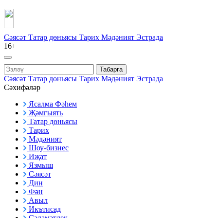
Сәясәт
Татар дөньясы
Тарих
Мәдәният
Эстрада
16+
Табарга
Сәясәт
Татар дөньясы
Тарих
Мәдәният
Эстрада
Сәхифәләр
Ясалма Фәһем
Җәмгыять
Татар дөньясы
Тарих
Мәдәният
Шоу-бизнес
Иҗат
Язмыш
Сәясәт
Дин
Фән
Авыл
Икътисад
Сәламәтлек