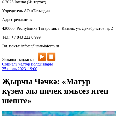
©2025 Intertat (Интертат)
Учредитель АО «Татмедиа»
Адрес редакции:
420066, Республика Татарстан, г. Казань, ул. Декабристов, д. 2
Тел.: +7 843 222 0 999
Эл. почта: infotat@tatar-inform.ru
Язманы тыңлагыз
Социаль челтәр йолдызлары
25 июль 2023 19:00
Җырчы Чәчкә: «Матур
күзем әнә ничек ямьсез итеп
шеште»