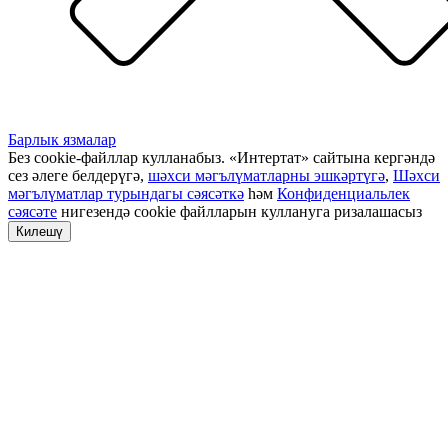
Барлык язмалар
Без cookie-файллар кулланабыз. «Интертат» сайтына кергәндә
сез әлеге белдерүгә,
шәхси мәгълүматларны эшкәртүгә
,
Шәхси
мәгълүматлар турындагы сәясәткә
һәм
Конфиденциальлек
сәясәте
нигезендә cookie файлларын куллануга ризалашасыз
Килешү