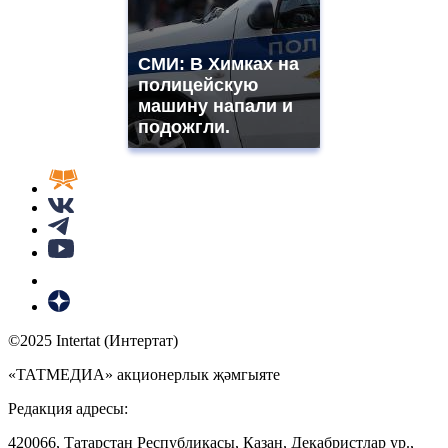
СМИ: В Химках на
полицейскую
машину напали и
подожгли.
©2025 Intertat (Интертат)
«ТАТМЕДИА» акционерлык җәмгыяте
Редакция адресы:
420066, Татарстан Республикасы, Казан, Декабристлар ур.,