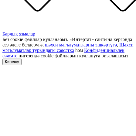
Барлык язмалар
Без cookie-файллар кулланабыз. «Интертат» сайтына кергәндә
сез әлеге белдерүгә,
шәхси мәгълүматларны эшкәртүгә
,
Шәхси
мәгълүматлар турындагы сәясәткә
һәм
Конфиденциальлек
сәясәте
нигезендә cookie файлларын куллануга ризалашасыз
Килешү