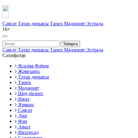
Сәясәт
Татар дөньясы
Тарих
Мәдәният
Эстрада
16+
Табарга
Сәясәт
Татар дөньясы
Тарих
Мәдәният
Эстрада
Сәхифәләр
Ясалма Фәһем
Җәмгыять
Татар дөньясы
Тарих
Мәдәният
Шоу-бизнес
Иҗат
Язмыш
Сәясәт
Дин
Фән
Авыл
Икътисад
Сәламәтлек