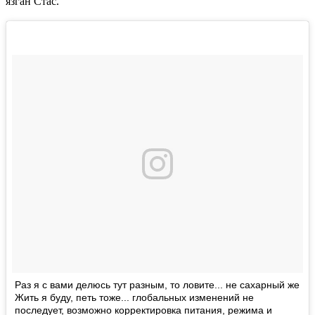
язган Стас.
Раз я с вами делюсь тут разным, то ловите... не сахарный же
Жить я буду, петь тоже... глобальных изменений не
последует, возможно корректировка питания, режима и