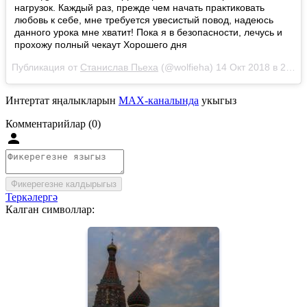
нагрузок. Каждый раз, прежде чем начать практиковать
любовь к себе, мне требуется увесистый повод, надеюсь
данного урока мне хватит! Пока я в безопасности, лечусь и
прохожу полный чекаут Хорошего дня
Публикация от
Станислав Пьеха
(@wolfieha)
14 Окт 2018 в 2:31 PDT
Интертат яңалыкларын
MAX-каналында
укыгыз
Комментарийлар (0)
Фикерегезне калдырыгыз
Теркәлергә
Калган символлар: