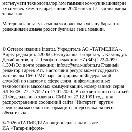
мәгълүмати технологияләр һәм гаммәви коммуникацияләрне
күзәтчелек хезмәте тарафыннан 2020 елның 17 гыйнварында
теркәлгән
Материалларны тулысынча яки өлешчә куллану бары тик
редакциядән язмача рөхсәт булганда гына мөмкин.
© Сетевое издание Intertat. Учредитель АО «ТАТМЕДИА».
Адрес редакции: 420066, Республика Татарстан, г. Казань, ул.
Декабристов, д. 2. Телефон редакции: +7 (843) 222-0-999
(1304) Эл.почта редакции: infotat@tatar-inform.ru Главный
редактор Гареев Р.И. Настоящий ресурс может содержать
материалы 16+. СМИ зарегистрировано Федеральной
службой по надзору в сфере связи, информационных
технологий и массовых коммуникаций, номер записи серия
ЭЛ № ФС 77 - 77652 от 17.01.2020. В соответствии со статьей
23 Федерального закона о СМИ от 27.12.1991 года при
распространении сообщений сайта “Интертат” другим
средством массовой информации гиперссылка на него
обязательна.
© 2026 «ТАТМЕДИА» акционерлык җәмгыяте
ИА «Татар-информ»