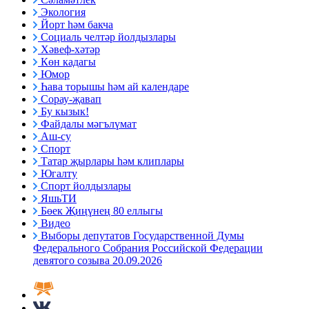
Экология
Йорт һәм бакча
Социаль челтәр йолдызлары
Хәвеф-хәтәр
Көн кадагы
Юмор
Һава торышы һәм ай календаре
Сорау-җавап
Бу кызык!
Файдалы мәгълүмат
Аш-су
Спорт
Татар җырлары һәм клиплары
Югалту
Спорт йолдызлары
ЯшьТИ
Бөек Җиңүнең 80 еллыгы
Видео
Выборы депутатов Государственной Думы
Федерального Собрания Российской Федерации
девятого созыва 20.09.2026