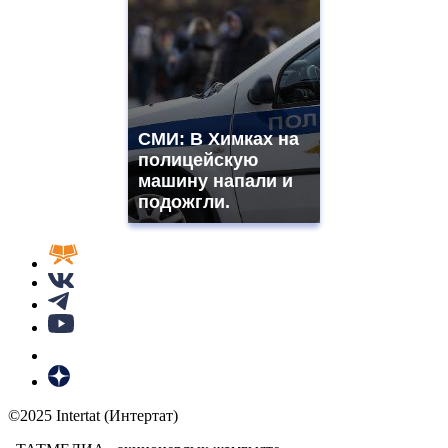
СМИ: В Химках на
полицейскую
машину напали и
подожгли.
©2025 Intertat (Интертат)