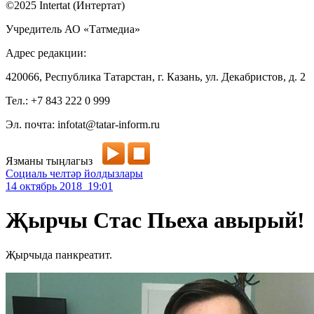
©2025 Intertat (Интертат)
Учредитель АО «Татмедиа»
Адрес редакции:
420066, Республика Татарстан, г. Казань, ул. Декабристов, д. 2
Тел.: +7 843 222 0 999
Эл. почта: infotat@tatar-inform.ru
Язманы тыңлагыз
Социаль челтәр йолдызлары
14 октябрь 2018 19:01
Җырчы Стас Пьеха авырый!
Җырчыда панкреатит.