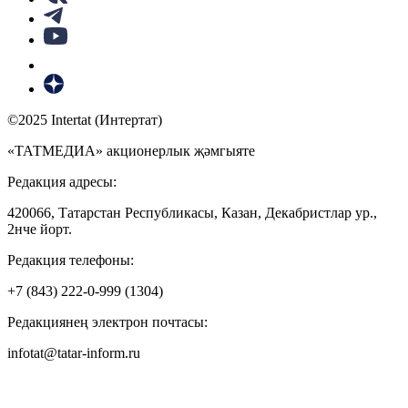
©2025 Intertat (Интертат)
«ТАТМЕДИА» акционерлык җәмгыяте
Редакция адресы:
420066, Татарстан Республикасы, Казан, Декабристлар ур.,
2нче йорт.
Редакция телефоны:
+7 (843) 222-0-999 (1304)
Редакциянең электрон почтасы:
infotat@tatar-inform.ru