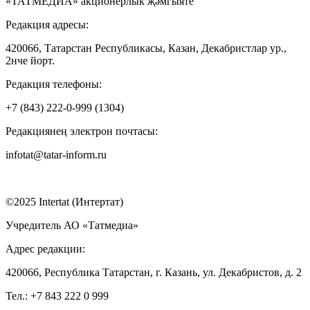
«ТАТМЕДИА» акционерлык җәмгыяте
Редакция адресы:
420066, Татарстан Республикасы, Казан, Декабристлар ур.,
2нче йорт.
Редакция телефоны:
+7 (843) 222-0-999 (1304)
Редакциянең электрон почтасы:
infotat@tatar-inform.ru
©2025 Intertat (Интертат)
Учредитель АО «Татмедиа»
Адрес редакции:
420066, Республика Татарстан, г. Казань, ул. Декабристов, д. 2
Тел.: +7 843 222 0 999