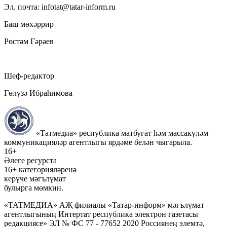
Эл. почта: infotat@tatar-inform.ru
Баш мөхәррир
Рөстәм Гәрәев
Шеф-редактор
Гөлүзә Ибраһимова
«Татмедиа» республика матбугат һәм массакүләм
коммуникацияләр агентлыгы ярдәме белән чыгарыла.
16+
Әлеге ресурста
16+ категорияләренә
керүче мәгълүмат
булырга мөмкин.
«ТАТМЕДИА» АҖ филиалы «Татар-информ» мәгълүмат
агентлыгының Интертат республика электрон газетасы
редакциясе» ЭЛ № ФС 77 - 77652 2020 Россиянең элемтә,