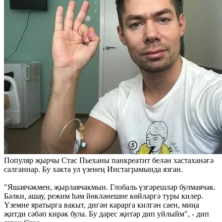
Популяр җырчы Стас Пьеханы панкреатит белән хастаханәгә
салганнар. Бу хакта ул үзенең Инстаграмында язган.
"Яшәячәкмен, җырлаячакмын. Глобаль үзгәрешләр булмаячак.
Бәлки, ашау, режим һәм йөкләнешне көйләргә туры килер.
Үземне яратырга вакыт, дигән карарга килгән саен, миңа
җитди сәбәп кирәк була. Бу дәрес җитәр дип уйлыйм", - дип