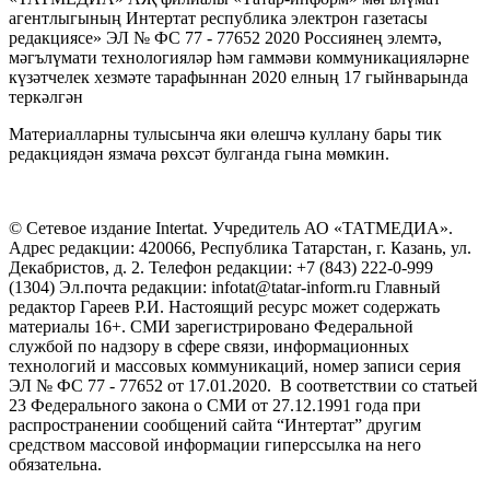
агентлыгының Интертат республика электрон газетасы
редакциясе» ЭЛ № ФС 77 - 77652 2020 Россиянең элемтә,
мәгълүмати технологияләр һәм гаммәви коммуникацияләрне
күзәтчелек хезмәте тарафыннан 2020 елның 17 гыйнварында
теркәлгән
Материалларны тулысынча яки өлешчә куллану бары тик
редакциядән язмача рөхсәт булганда гына мөмкин.
© Сетевое издание Intertat. Учредитель АО «ТАТМЕДИА».
Адрес редакции: 420066, Республика Татарстан, г. Казань, ул.
Декабристов, д. 2. Телефон редакции: +7 (843) 222-0-999
(1304) Эл.почта редакции: infotat@tatar-inform.ru Главный
редактор Гареев Р.И. Настоящий ресурс может содержать
материалы 16+. СМИ зарегистрировано Федеральной
службой по надзору в сфере связи, информационных
технологий и массовых коммуникаций, номер записи серия
ЭЛ № ФС 77 - 77652 от 17.01.2020. В соответствии со статьей
23 Федерального закона о СМИ от 27.12.1991 года при
распространении сообщений сайта “Интертат” другим
средством массовой информации гиперссылка на него
обязательна.