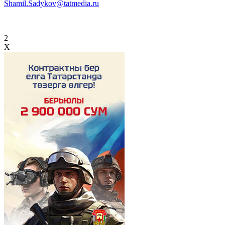
Shamil.Sadykov@tatmedia.ru
2
X