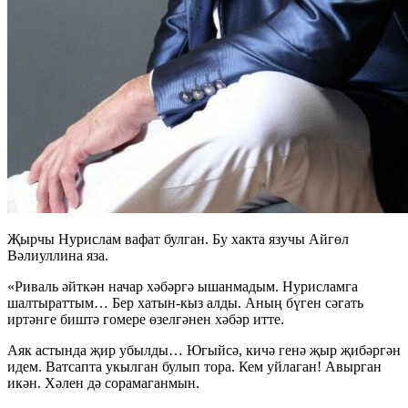
Җырчы Нурислам вафат булган. Бу хакта язучы Айгөл
Вәлиуллина яза.
«Риваль әйткән начар хәбәргә ышанмадым. Нурисламга
шалтыраттым… Бер хатын-кыз алды. Аның бүген сәгать
иртәнге биштә гомере өзелгәнен хәбәр итте.
Аяк астында җир убылды… Югыйсә, кичә генә җыр җибәргән
идем. Ватсапта укылган булып тора. Кем уйлаган! Авырган
икән. Хәлен дә сорамаганмын.