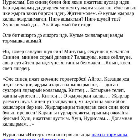
Нурислам! Без синең белән бик якын иҗатташ дуслар идек.
Бар җырларың да диярлек минем сүзләргә язылган. Әле тагын
ике җырга заказ биргән идең. Җитешмәдем. Ә күпме җырлар
калды җырланмаган. Нигә ашыктың? Нигә шулай тиз?
Хушлашмый да… Алай ярамый бит инде.
Әле бит яшәргә дә яшәргә иде. Күпме хыялларың калды
тормышка ашмый.
Әй, гомер санаулы шул син! Минутың, секундың үлчәнгән.
Синнән, миннән сорый димени? Талашуны, кеше сөйләүне,
авыр сүз әйтеп рәнҗетүне, ялганны белмәдең…Янып, көеп,
сөеп яшәдең.
«Әле синең иҗат кичәңне гөрләтербез! Айгөл, Казанда яса
иҗат кичәңне, ярдәм итәргә тырышырмын», — дигән
сүзләрең яңгырый колагымда. Киттең… Бәгырьне телеп,
җанны әрнетеп… Киттең… Ә җырларың калды… Җырлар
үлемсез шул. Синең үз тыңлаучың, үз иҗатыңа мөкиббән
кешеләрең бар иде. Җырларыңны тыңлаган саен сиңа дога
булып ирешсен! Караңгы гүрләрең якты, урының оҗмаһта
булсын! Хуш, иҗатташ дустым. Хуш, Нурислам… Догамнан
калдырмам…»
Нурислам «Интертат»ка интервьюсында
шәхси тормышы,