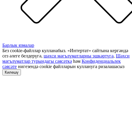
Барлык язмалар
Без cookie-файллар кулланабыз. «Интертат» сайтына кергәндә
сез әлеге белдерүгә,
шәхси мәгълүматларны эшкәртүгә
,
Шәхси
мәгълүматлар турындагы сәясәткә
һәм
Конфиденциальлек
сәясәте
нигезендә cookie файлларын куллануга ризалашасыз
Килешү