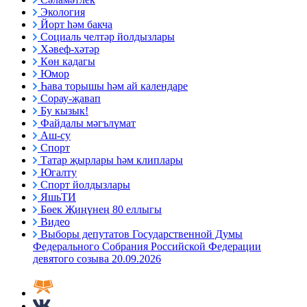
Экология
Йорт һәм бакча
Социаль челтәр йолдызлары
Хәвеф-хәтәр
Көн кадагы
Юмор
Һава торышы һәм ай календаре
Сорау-җавап
Бу кызык!
Файдалы мәгълүмат
Аш-су
Спорт
Татар җырлары һәм клиплары
Югалту
Спорт йолдызлары
ЯшьТИ
Бөек Җиңүнең 80 еллыгы
Видео
Выборы депутатов Государственной Думы
Федерального Собрания Российской Федерации
девятого созыва 20.09.2026