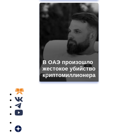
В ОАЭ произошло
жестокое убийство
криптомиллионера