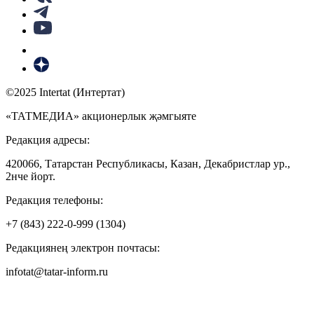
©2025 Intertat (Интертат)
«ТАТМЕДИА» акционерлык җәмгыяте
Редакция адресы:
420066, Татарстан Республикасы, Казан, Декабристлар ур.,
2нче йорт.
Редакция телефоны:
+7 (843) 222-0-999 (1304)
Редакциянең электрон почтасы:
infotat@tatar-inform.ru