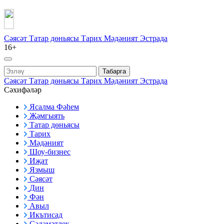
Сәясәт
Татар дөньясы
Тарих
Мәдәният
Эстрада
16+
Табарга
Сәясәт
Татар дөньясы
Тарих
Мәдәният
Эстрада
Сәхифәләр
Ясалма Фәһем
Җәмгыять
Татар дөньясы
Тарих
Мәдәният
Шоу-бизнес
Иҗат
Язмыш
Сәясәт
Дин
Фән
Авыл
Икътисад
Сәламәтлек