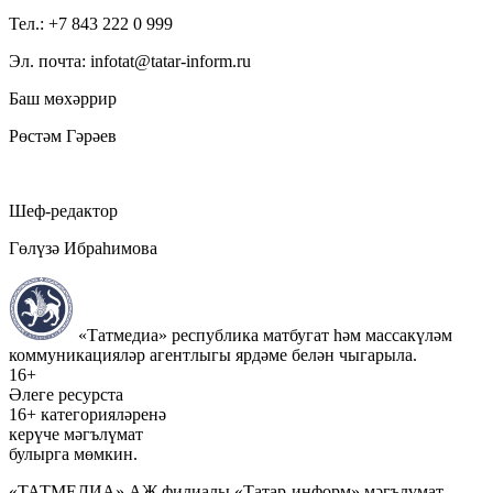
Тел.: +7 843 222 0 999
Эл. почта: infotat@tatar-inform.ru
Баш мөхәррир
Рөстәм Гәрәев
Шеф-редактор
Гөлүзә Ибраһимова
«Татмедиа» республика матбугат һәм массакүләм
коммуникацияләр агентлыгы ярдәме белән чыгарыла.
16+
Әлеге ресурста
16+ категорияләренә
керүче мәгълүмат
булырга мөмкин.
«ТАТМЕДИА» АҖ филиалы «Татар-информ» мәгълүмат