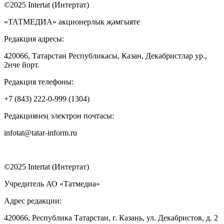
©2025 Intertat (Интертат)
«ТАТМЕДИА» акционерлык җәмгыяте
Редакция адресы:
420066, Татарстан Республикасы, Казан, Декабристлар ур.,
2нче йорт.
Редакция телефоны:
+7 (843) 222-0-999 (1304)
Редакциянең электрон почтасы:
infotat@tatar-inform.ru
©2025 Intertat (Интертат)
Учредитель АО «Татмедиа»
Адрес редакции:
420066, Республика Татарстан, г. Казань, ул. Декабристов, д. 2