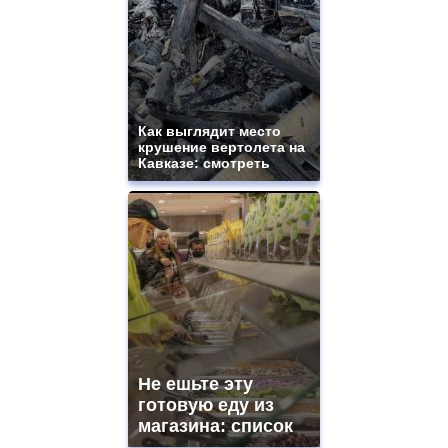
Как выглядит место
крушение вертолета на
Кавказе: смотреть
Не ешьте эту
готовую еду из
магазина: список