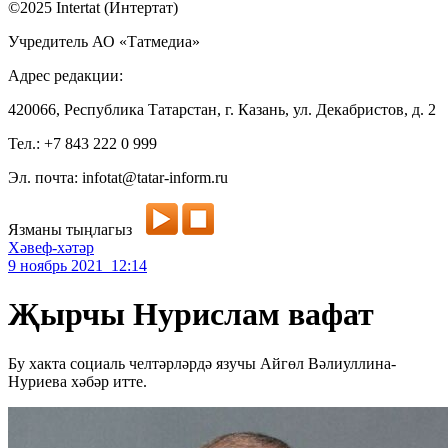
©2025 Intertat (Интертат)
Учредитель АО «Татмедиа»
Адрес редакции:
420066, Республика Татарстан, г. Казань, ул. Декабристов, д. 2
Тел.: +7 843 222 0 999
Эл. почта: infotat@tatar-inform.ru
Язманы тыңлагыз
Хәвеф-хәтәр
9 ноябрь 2021 12:14
Җырчы Нурислам вафат
Бу хакта социаль челтәрләрдә язучы Айгөл Вәлиуллина-
Нуриева хәбәр итте.