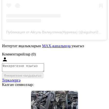
Публикация от Айгуль Валиуллина(Нуриева) (@aigulnuri2403)
Интертат яңалыкларын
MAX-каналында
укыгыз
Комментарийлар (0)
Фикерегезне калдырыгыз
Теркәлергә
Калган символлар: