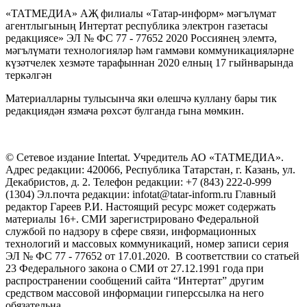
«ТАТМЕДИА» АҖ филиалы «Татар-информ» мәгълүмат
агентлыгының Интертат республика электрон газетасы
редакциясе» ЭЛ № ФС 77 - 77652 2020 Россиянең элемтә,
мәгълүмати технологияләр һәм гаммәви коммуникацияләрне
күзәтчелек хезмәте тарафыннан 2020 елның 17 гыйнварында
теркәлгән
Материалларны тулысынча яки өлешчә куллану бары тик
редакциядән язмача рөхсәт булганда гына мөмкин.
© Сетевое издание Intertat. Учредитель АО «ТАТМЕДИА».
Адрес редакции: 420066, Республика Татарстан, г. Казань, ул.
Декабристов, д. 2. Телефон редакции: +7 (843) 222-0-999
(1304) Эл.почта редакции: infotat@tatar-inform.ru Главный
редактор Гареев Р.И. Настоящий ресурс может содержать
материалы 16+. СМИ зарегистрировано Федеральной
службой по надзору в сфере связи, информационных
технологий и массовых коммуникаций, номер записи серия
ЭЛ № ФС 77 - 77652 от 17.01.2020. В соответствии со статьей
23 Федерального закона о СМИ от 27.12.1991 года при
распространении сообщений сайта “Интертат” другим
средством массовой информации гиперссылка на него
обязательна.