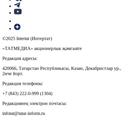
©2025 Intertat (Интертат)
«ТАТМЕДИА» акционерлык җәмгыяте
Редакция адресы:
420066, Татарстан Республикасы, Казан, Декабристлар ур.,
2нче йорт.
Редакция телефоны:
+7 (843) 222-0-999 (1304)
Редакциянең электрон почтасы:
infotat@tatar-inform.ru