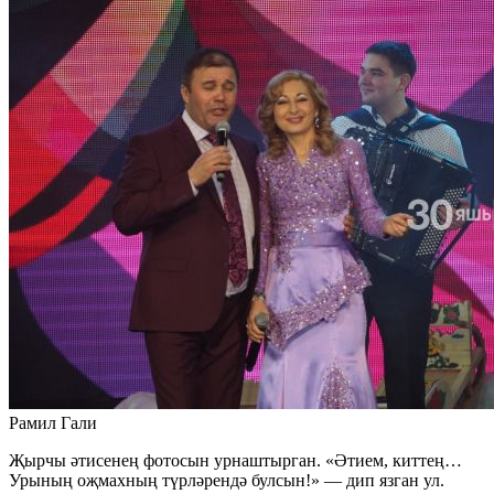
Рамил Гали
Җырчы әтисенең фотосын урнаштырган. «Әтием, киттең…
Урының оҗмахның түрләрендә булсын!» — дип язган ул.