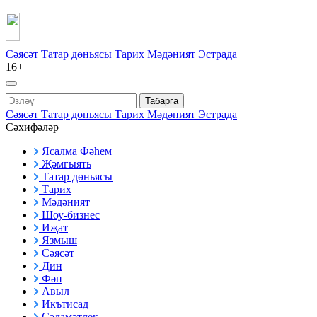
Сәясәт
Татар дөньясы
Тарих
Мәдәният
Эстрада
16+
Табарга
Сәясәт
Татар дөньясы
Тарих
Мәдәният
Эстрада
Сәхифәләр
Ясалма Фәһем
Җәмгыять
Татар дөньясы
Тарих
Мәдәният
Шоу-бизнес
Иҗат
Язмыш
Сәясәт
Дин
Фән
Авыл
Икътисад
Сәламәтлек