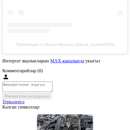
Публикация от Люция Мусина (@lucia_musina1976)
Интертат яңалыкларын
MAX-каналында
укыгыз
Комментарийлар (0)
Фикерегезне калдырыгыз
Теркәлергә
Калган символлар: