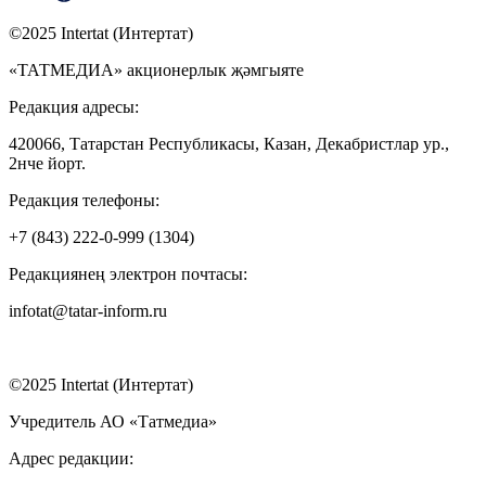
©2025 Intertat (Интертат)
«ТАТМЕДИА» акционерлык җәмгыяте
Редакция адресы:
420066, Татарстан Республикасы, Казан, Декабристлар ур.,
2нче йорт.
Редакция телефоны:
+7 (843) 222-0-999 (1304)
Редакциянең электрон почтасы:
infotat@tatar-inform.ru
©2025 Intertat (Интертат)
Учредитель АО «Татмедиа»
Адрес редакции: