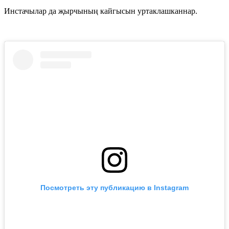
Инстачылар да җырчының кайгысын уртаклашканнар.
Посмотреть эту публикацию в Instagram