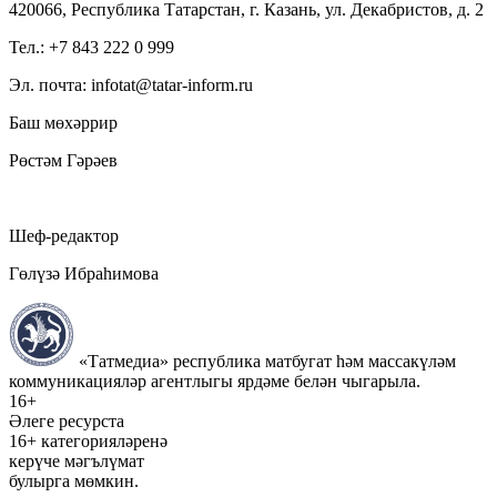
420066, Республика Татарстан, г. Казань, ул. Декабристов, д. 2
Тел.: +7 843 222 0 999
Эл. почта: infotat@tatar-inform.ru
Баш мөхәррир
Рөстәм Гәрәев
Шеф-редактор
Гөлүзә Ибраһимова
«Татмедиа» республика матбугат һәм массакүләм
коммуникацияләр агентлыгы ярдәме белән чыгарыла.
16+
Әлеге ресурста
16+ категорияләренә
керүче мәгълүмат
булырга мөмкин.