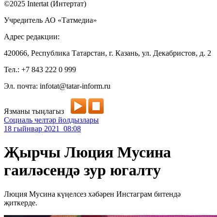
©2025 Intertat (Интертат)
Учредитель АО «Татмедиа»
Адрес редакции:
420066, Республика Татарстан, г. Казань, ул. Декабристов, д. 2
Тел.: +7 843 222 0 999
Эл. почта: infotat@tatar-inform.ru
Язманы тыңлагыз
Социаль челтәр йолдызлары
18 гыйнвар 2021 08:08
Җырчы Люция Мусина
гаиләсендә зур югалту
Люция Мусина күңелсез хәбәрен Инстаграм битендә
җиткерде.