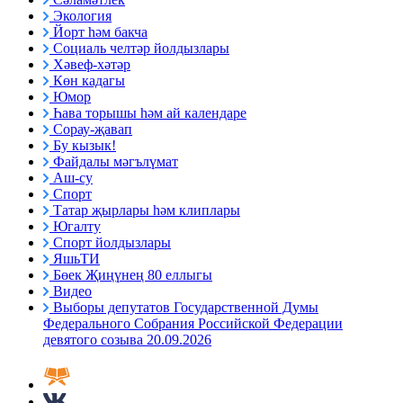
Экология
Йорт һәм бакча
Социаль челтәр йолдызлары
Хәвеф-хәтәр
Көн кадагы
Юмор
Һава торышы һәм ай календаре
Сорау-җавап
Бу кызык!
Файдалы мәгълүмат
Аш-су
Спорт
Татар җырлары һәм клиплары
Югалту
Спорт йолдызлары
ЯшьТИ
Бөек Җиңүнең 80 еллыгы
Видео
Выборы депутатов Государственной Думы
Федерального Собрания Российской Федерации
девятого созыва 20.09.2026