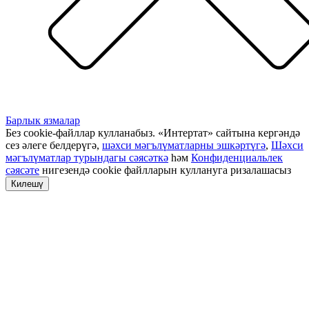
Барлык язмалар
Без cookie-файллар кулланабыз. «Интертат» сайтына кергәндә
сез әлеге белдерүгә,
шәхси мәгълүматларны эшкәртүгә
,
Шәхси
мәгълүматлар турындагы сәясәткә
һәм
Конфиденциальлек
сәясәте
нигезендә cookie файлларын куллануга ризалашасыз
Килешү