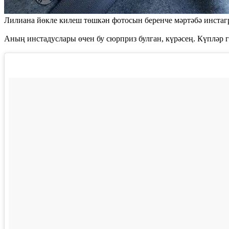
Лилиана йөкле килеш төшкән фотосын беренче мәртәбә инстаг
Аның инстадуслары өчен бу сюрприз булган, күрәсең. Күпләр г