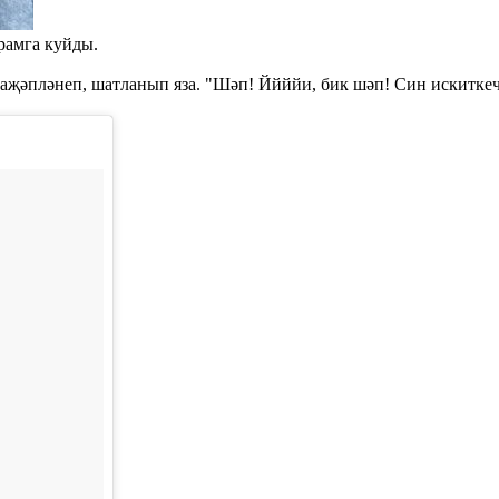
рамга куйды.
аҗәпләнеп, шатланып яза. "Шәп! Ййййи, бик шәп! Син искиткеч.