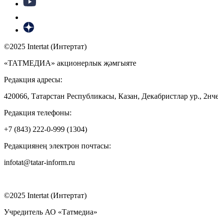
©2025 Intertat (Интертат)
«ТАТМЕДИА» акционерлык җәмгыяте
Редакция адресы:
420066, Татарстан Республикасы, Казан, Декабристлар ур., 2нче
Редакция телефоны:
+7 (843) 222-0-999 (1304)
Редакциянең электрон почтасы:
infotat@tatar-inform.ru
©2025 Intertat (Интертат)
Учредитель АО «Татмедиа»