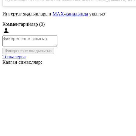
Интертат яңалыкларын
MAX-каналында
укыгыз
Комментарийлар (0)
Фикерегезне калдырыгыз
Теркәлергә
Калган символлар: