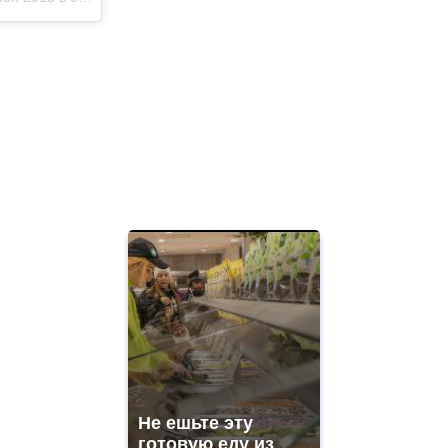
Не ешьте эту
готовую еду из