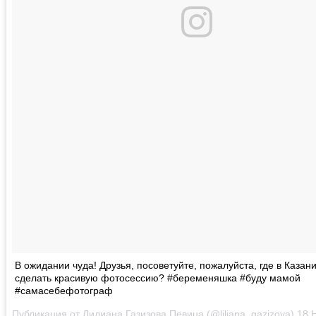
В ожидании чуда! Друзья, посоветуйте, пожалуйста, где в Казан
сделать красивую фотосессию? #беременяшка #буду мамой
#самасебефотограф
Публикация от
Лилиана Газизова Певица
(@liliana_gazizova)
18 Но