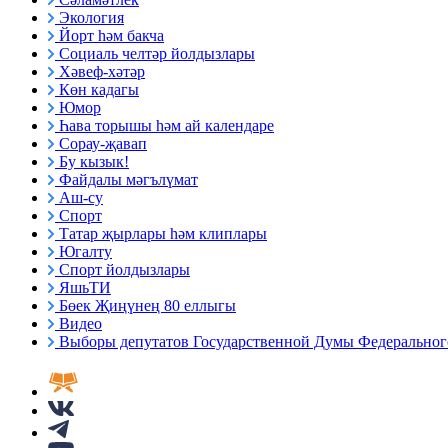
Экология
Йорт һәм бакча
Социаль челтәр йолдызлары
Хәвеф-хәтәр
Көн кадагы
Юмор
Һава торышы һәм ай календаре
Сорау-җавап
Бу кызык!
Файдалы мәгълүмат
Аш-су
Спорт
Татар җырлары һәм клиплары
Югалту
Спорт йолдызлары
ЯшьТИ
Бөек Җиңүнең 80 еллыгы
Видео
Выборы депутатов Государственной Думы Федерального