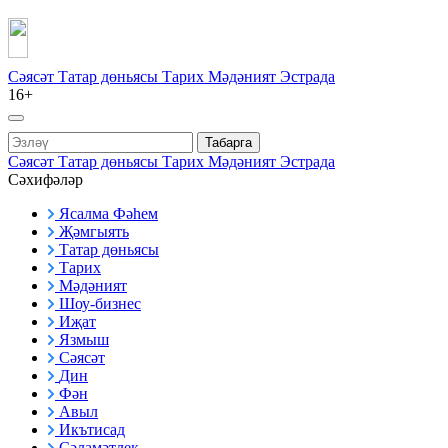
Сәясәт
Татар дөньясы
Тарих
Мәдәният
Эстрада
16+
Табарга
Сәясәт
Татар дөньясы
Тарих
Мәдәният
Эстрада
Сәхифәләр
Ясалма Фәһем
Җәмгыять
Татар дөньясы
Тарих
Мәдәният
Шоу-бизнес
Иҗат
Язмыш
Сәясәт
Дин
Фән
Авыл
Икътисад
Сәламәтлек