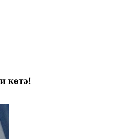
и көтә!