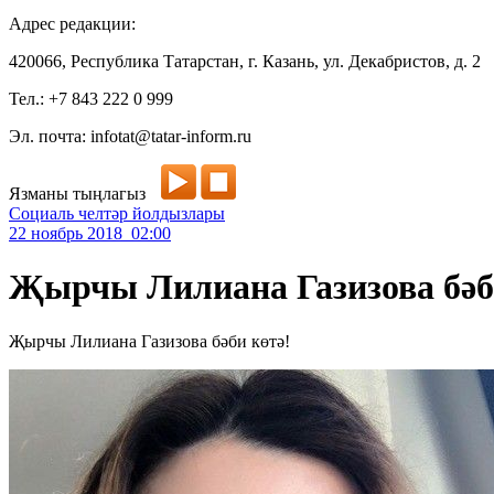
Адрес редакции:
420066, Республика Татарстан, г. Казань, ул. Декабристов, д. 2
Тел.: +7 843 222 0 999
Эл. почта: infotat@tatar-inform.ru
Язманы тыңлагыз
Социаль челтәр йолдызлары
22 ноябрь 2018 02:00
Җырчы Лилиана Газизова бәб
Җырчы Лилиана Газизова бәби көтә!