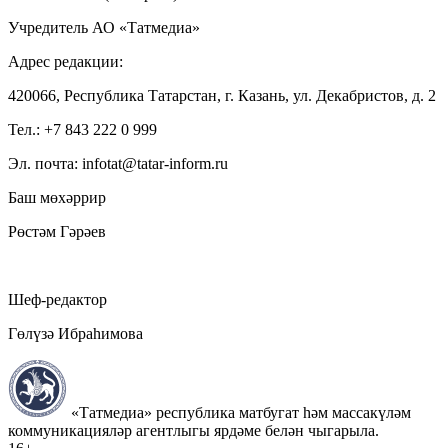
Учредитель АО «Татмедиа»
Адрес редакции:
420066, Республика Татарстан, г. Казань, ул. Декабристов, д. 2
Тел.: +7 843 222 0 999
Эл. почта: infotat@tatar-inform.ru
Баш мөхәррир
Рөстәм Гәрәев
Шеф-редактор
Гөлүзә Ибраһимова
«Татмедиа» республика матбугат һәм массакүләм
коммуникацияләр агентлыгы ярдәме белән чыгарыла.