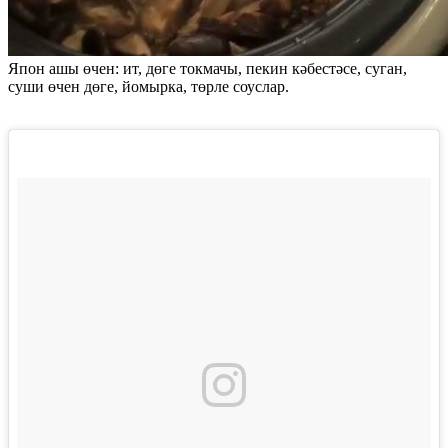
Япон ашы өчен: ит, дөге токмачы, пекин кәбестәсе, суган,
суши өчен дөге, йомырка, төрле соуслар.