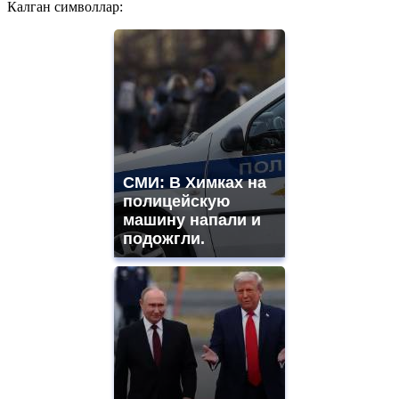
Калган символлар:
СМИ: В Химках на
полицейскую
машину напали и
подожгли.