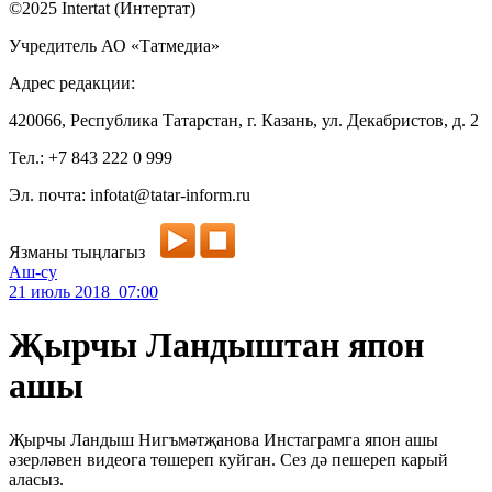
©2025 Intertat (Интертат)
Учредитель АО «Татмедиа»
Адрес редакции:
420066, Республика Татарстан, г. Казань, ул. Декабристов, д. 2
Тел.: +7 843 222 0 999
Эл. почта: infotat@tatar-inform.ru
Язманы тыңлагыз
Аш-су
21 июль 2018 07:00
Җырчы Ландыштан япон
ашы
Җырчы Ландыш Нигъмәтҗанова Инстаграмга япон ашы
әзерләвен видеога төшереп куйган. Сез дә пешереп карый
аласыз.