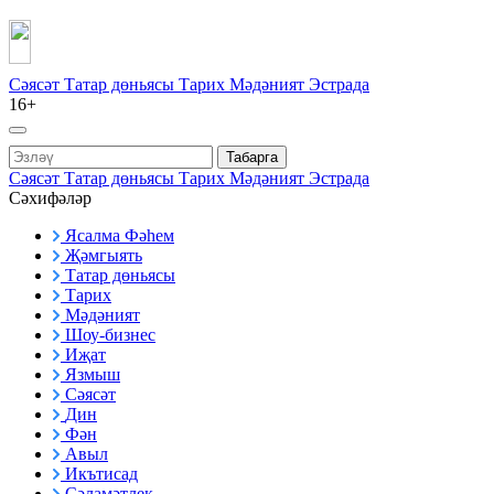
Сәясәт
Татар дөньясы
Тарих
Мәдәният
Эстрада
16+
Табарга
Сәясәт
Татар дөньясы
Тарих
Мәдәният
Эстрада
Сәхифәләр
Ясалма Фәһем
Җәмгыять
Татар дөньясы
Тарих
Мәдәният
Шоу-бизнес
Иҗат
Язмыш
Сәясәт
Дин
Фән
Авыл
Икътисад
Сәламәтлек