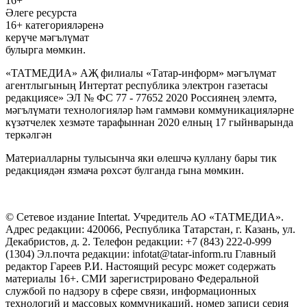
16+
Әлеге ресурста
16+ категорияләренә
керүче мәгълүмат
булырга мөмкин.
«ТАТМЕДИА» АҖ филиалы «Татар-информ» мәгълүмат
агентлыгының Интертат республика электрон газетасы
редакциясе» ЭЛ № ФС 77 - 77652 2020 Россиянең элемтә,
мәгълүмати технологияләр һәм гаммәви коммуникацияләрне
күзәтчелек хезмәте тарафыннан 2020 елның 17 гыйнварында
теркәлгән
Материалларны тулысынча яки өлешчә куллану бары тик
редакциядән язмача рөхсәт булганда гына мөмкин.
© Сетевое издание Intertat. Учредитель АО «ТАТМЕДИА».
Адрес редакции: 420066, Республика Татарстан, г. Казань, ул.
Декабристов, д. 2. Телефон редакции: +7 (843) 222-0-999
(1304) Эл.почта редакции: infotat@tatar-inform.ru Главный
редактор Гареев Р.И. Настоящий ресурс может содержать
материалы 16+. СМИ зарегистрировано Федеральной
службой по надзору в сфере связи, информационных
технологий и массовых коммуникаций, номер записи серия