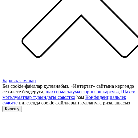
Барлык язмалар
Без cookie-файллар кулланабыз. «Интертат» сайтына кергәндә
сез әлеге белдерүгә,
шәхси мәгълүматларны эшкәртүгә
,
Шәхси
мәгълүматлар турындагы сәясәткә
һәм
Конфиденциальлек
сәясәте
нигезендә cookie файлларын куллануга ризалашасыз
Килешү