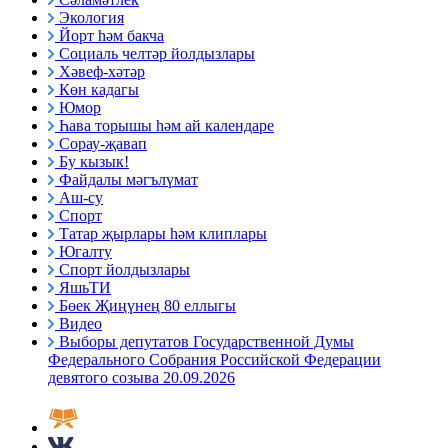
Экология
Йорт һәм бакча
Социаль челтәр йолдызлары
Хәвеф-хәтәр
Көн кадагы
Юмор
Һава торышы һәм ай календаре
Сорау-җавап
Бу кызык!
Файдалы мәгълүмат
Аш-су
Спорт
Татар җырлары һәм клиплары
Югалту
Спорт йолдызлары
ЯшьТИ
Бөек Җиңүнең 80 еллыгы
Видео
Выборы депутатов Государственной Думы
Федерального Собрания Российской Федерации
девятого созыва 20.09.2026