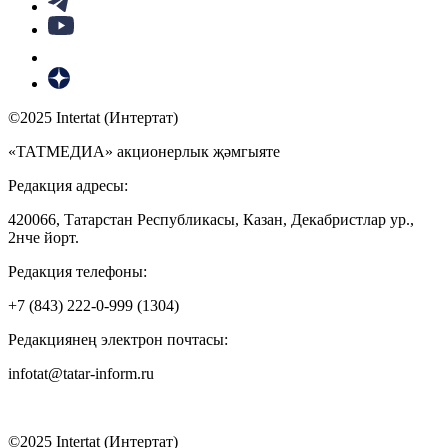
©2025 Intertat (Интертат)
«ТАТМЕДИА» акционерлык җәмгыяте
Редакция адресы:
420066, Татарстан Республикасы, Казан, Декабристлар ур.,
2нче йорт.
Редакция телефоны:
+7 (843) 222-0-999 (1304)
Редакциянең электрон почтасы:
infotat@tatar-inform.ru
©2025 Intertat (Интертат)