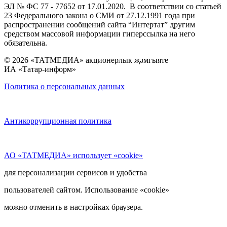
ЭЛ № ФС 77 - 77652 от 17.01.2020. В соответствии со статьей
23 Федерального закона о СМИ от 27.12.1991 года при
распространении сообщений сайта “Интертат” другим
средством массовой информации гиперссылка на него
обязательна.
© 2026 «ТАТМЕДИА» акционерлык җәмгыяте
ИА «Татар-информ»
Политика о персональных данных
Антикоррупционная политика
АО «ТАТМЕДИА» использует «cookie»
для персонализации сервисов и удобства
пользователей сайтом. Использование «cookie»
можно отменить в настройках браузера.