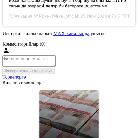
йозеннэн...Саклаучын,яклаучын бар шуны онытма...11 не
тагын да эзерэк 4 лелэр бн бетерэсе,ишеттенме
Публикация от
Иркә
(@irke_official)
25 Июн 2019 в 7:46 PDT
Интертат яңалыкларын
MAX-каналында
укыгыз
Комментарийлар (0)
Фикерегезне калдырыгыз
Теркәлергә
Калган символлар: