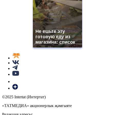
Не ешьте эту
готовую еду из
магазина: список
©2025 Intertat (Интертат)
«ТАТМЕДИА» акционерлык җәмгыяте
Редакция адресы: