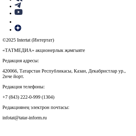
©2025 Intertat (Интертат)
«ТАТМЕДИА» акционерлык җәмгыяте
Редакция адресы:
420066, Татарстан Республикасы, Казан, Декабристлар ур.,
2нче йорт.
Редакция телефоны:
+7 (843) 222-0-999 (1304)
Редакциянең электрон почтасы:
infotat@tatar-inform.ru