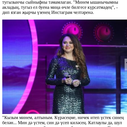
тугызынчы сыйныфны тәмамлаган. "Минем ышанычымны
акладың, тугыз ел буена миңа өчле билгесе күрсәтмәдең", -
дип язган җырчы үзенең Инстаграм челтәренә.
"Кызым минем, алтыным. Күрәсеңме, ничек итеп үстек синең
белән... Мин дә үстем, син дә үсеп киләсең. Катлаулы да, шул