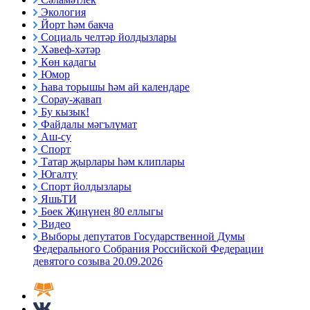
Экология
Йорт һәм бакча
Социаль челтәр йолдызлары
Хәвеф-хәтәр
Көн кадагы
Юмор
Һава торышы һәм ай календаре
Сорау-җавап
Бу кызык!
Файдалы мәгълүмат
Аш-су
Спорт
Татар җырлары һәм клиплары
Югалту
Спорт йолдызлары
ЯшьТИ
Бөек Җиңүнең 80 еллыгы
Видео
Выборы депутатов Государственной Думы
Федерального Собрания Российской Федерации
девятого созыва 20.09.2026