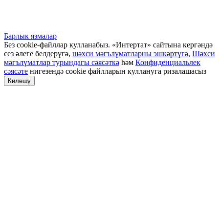
Барлык язмалар
Без cookie-файллар кулланабыз. «Интертат» сайтына кергәндә
сез әлеге белдерүгә,
шәхси мәгълүматларны эшкәртүгә
,
Шәхси
мәгълүматлар турындагы сәясәткә
һәм
Конфиденциальлек
сәясәте
нигезендә cookie файлларын куллануга ризалашасыз
Килешү