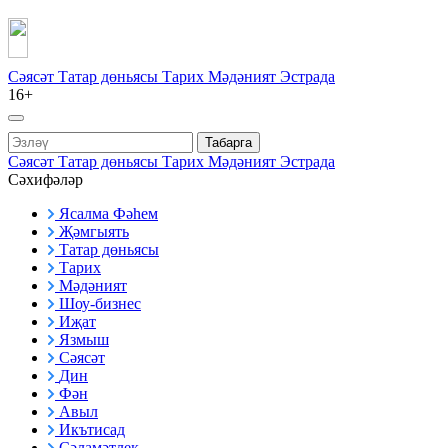
Сәясәт
Татар дөньясы
Тарих
Мәдәният
Эстрада
16+
Табарга
Сәясәт
Татар дөньясы
Тарих
Мәдәният
Эстрада
Сәхифәләр
Ясалма Фәһем
Җәмгыять
Татар дөньясы
Тарих
Мәдәният
Шоу-бизнес
Иҗат
Язмыш
Сәясәт
Дин
Фән
Авыл
Икътисад
Сәламәтлек