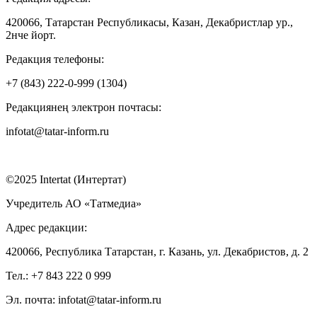
420066, Татарстан Республикасы, Казан, Декабристлар ур.,
2нче йорт.
Редакция телефоны:
+7 (843) 222-0-999 (1304)
Редакциянең электрон почтасы:
infotat@tatar-inform.ru
©2025 Intertat (Интертат)
Учредитель АО «Татмедиа»
Адрес редакции:
420066, Республика Татарстан, г. Казань, ул. Декабристов, д. 2
Тел.: +7 843 222 0 999
Эл. почта: infotat@tatar-inform.ru