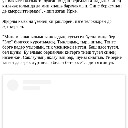
ук вакытта кызык та булган юлдан бергәләп атладык. Синең
киләчәк юлында да мин янәшә барачакмын. Сине беркемнән
дә кыерсыттырмам", - дип язган Иркә.
Җырчы кызына үзенең киңәшләрен, изге теләкләрен дә
җиткергән.
"Минем ышанычымны акладың, тугыз ел буена миңа бер
"3ле" билгесе күрсәтмәдең. Тыңладың, тырыштың. Төнге
бергә кадәр утырдың, тик үзеңнекен иттең. Баш иясе түгел,
бел шуны. Бу елмаю беркайчан китергә тиеш түгел синең
йөзеннән. Саклаучың, яклаучың бар, шуны онытма. Унберне
тагын да азрак дүртлеләр белән бетерәсе", - дип язган ул.