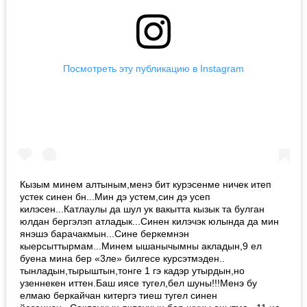
Посмотреть эту публикацию в Instagram
Кызым минем алтыным,менэ бит курэсенме ничек итеп
устек синен бн...Мин дэ устем,син дэ усеп
килэсен...Катлаулы да шул ук вакытта кызык та булган
юлдан бергэлэп атладык...Синен килэчэк юлында да мин
янэшэ барачакмын...Сине беркемнэн
кыерсыттырмам...Минем ышанычымны акладын,9 ел
буена мина бер «3ле» билгесе курсэтмэден..
тынладын,тырыштын,тонге 1 гэ кадэр утырдын,но
узеннекен иттен.Баш иясе тугел,бел шуны!!!Менэ бу
елмаю беркайчан китергэ тиеш тугел синен