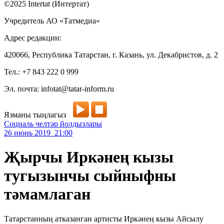
©2025 Intertat (Интертат)
Учредитель АО «Татмедиа»
Адрес редакции:
420066, Республика Татарстан, г. Казань, ул. Декабристов, д. 2
Тел.: +7 843 222 0 999
Эл. почта: infotat@tatar-inform.ru
Язманы тыңлагыз
Социаль челтәр йолдызлары
26 июнь 2019 21:00
Җырчы Иркәнең кызы
тугызынчы сыйныфны
тәмамлаган
Татарстанның атказанган артисты Иркәнең кызы Айсылу