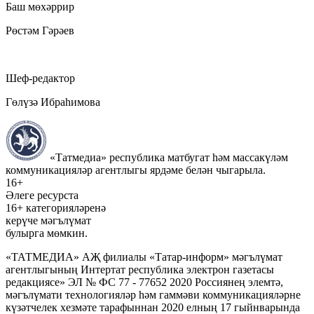
Баш мөхәррир
Рөстәм Гәрәев
Шеф-редактор
Гөлүзә Ибраһимова
«Татмедиа» республика матбугат һәм массакүләм
коммуникацияләр агентлыгы ярдәме белән чыгарыла.
16+
Әлеге ресурста
16+ категорияләренә
керүче мәгълүмат
булырга мөмкин.
«ТАТМЕДИА» АҖ филиалы «Татар-информ» мәгълүмат
агентлыгының Интертат республика электрон газетасы
редакциясе» ЭЛ № ФС 77 - 77652 2020 Россиянең элемтә,
мәгълүмати технологияләр һәм гаммәви коммуникацияләрне
күзәтчелек хезмәте тарафыннан 2020 елның 17 гыйнварында