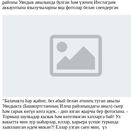
районы Уяндык авылында булган һәм үзенең Инстаграм
аккаунтына язылучыларны яңа фотолар белән сөендергән
"Балачакта һәр җәйне, без абый белән әтинең туган авылы
Уяндыкта (Башкортстанның Илеш районындагы авыл) сыер
һәм сарык көтүе көтә идек, - дип язган җырчы бер фотосына. -
Тормыш шулкадәр кызык һәм көтелмәгән хәлләргә бай! Ул
вакытта мин зур шәһәрләр, илләр, карьера үсеше турында
хыялланган идем микән?! Еллар узган саен мин, үз