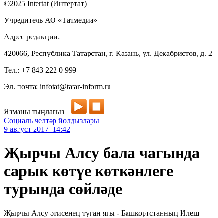
©2025 Intertat (Интертат)
Учредитель АО «Татмедиа»
Адрес редакции:
420066, Республика Татарстан, г. Казань, ул. Декабристов, д. 2
Тел.: +7 843 222 0 999
Эл. почта: infotat@tatar-inform.ru
Язманы тыңлагыз
Социаль челтәр йолдызлары
9 август 2017 14:42
Җырчы Алсу бала чагында
сарык көтүе көткәнлеге
турында сөйләде
Җырчы Алсу әтисенең туган ягы - Башкортстанның Илеш