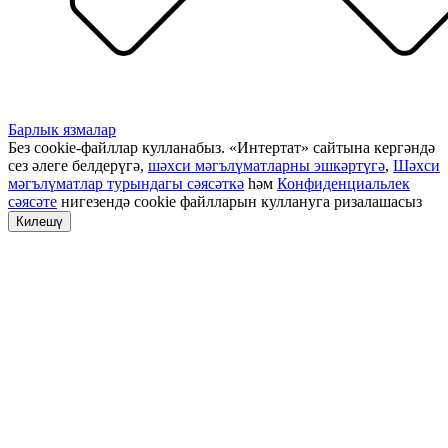
Барлык язмалар
Без cookie-файллар кулланабыз. «Интертат» сайтына кергәндә
сез әлеге белдерүгә,
шәхси мәгълүматларны эшкәртүгә
,
Шәхси
мәгълүматлар турындагы сәясәткә
һәм
Конфиденциальлек
сәясәте
нигезендә cookie файлларын куллануга ризалашасыз
Килешү