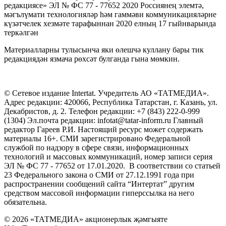
редакциясе» ЭЛ № ФС 77 - 77652 2020 Россиянең элемтә,
мәгълүмати технологияләр һәм гаммәви коммуникацияләрне
күзәтчелек хезмәте тарафыннан 2020 елның 17 гыйнварында
теркәлгән
Материалларны тулысынча яки өлешчә куллану бары тик
редакциядән язмача рөхсәт булганда гына мөмкин.
© Сетевое издание Intertat. Учредитель АО «ТАТМЕДИА».
Адрес редакции: 420066, Республика Татарстан, г. Казань, ул.
Декабристов, д. 2. Телефон редакции: +7 (843) 222-0-999
(1304) Эл.почта редакции: infotat@tatar-inform.ru Главный
редактор Гареев Р.И. Настоящий ресурс может содержать
материалы 16+. СМИ зарегистрировано Федеральной
службой по надзору в сфере связи, информационных
технологий и массовых коммуникаций, номер записи серия
ЭЛ № ФС 77 - 77652 от 17.01.2020. В соответствии со статьей
23 Федерального закона о СМИ от 27.12.1991 года при
распространении сообщений сайта “Интертат” другим
средством массовой информации гиперссылка на него
обязательна.
© 2026 «ТАТМЕДИА» акционерлык җәмгыяте