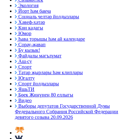
Экология
Йорт һәм бакча
Социаль челтәр йолдызлары
Хәвеф-хәтәр
Көн кадагы
Юмор
Һава торышы һәм ай календаре
Сорау-җавап
Бу кызык!
Файдалы мәгълүмат
Аш-су
Спорт
Татар җырлары һәм клиплары
Югалту
Спорт йолдызлары
ЯшьТИ
Бөек Җиңүнең 80 еллыгы
Видео
Выборы депутатов Государственной Думы
Федерального Собрания Российской Федерации
девятого созыва 20.09.2026