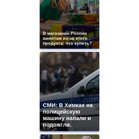
В магазинах России
ажиотаж из-за этого
продукта: что купить?
СМИ: В Химках на
полицейскую
машину напали и
подожгли.