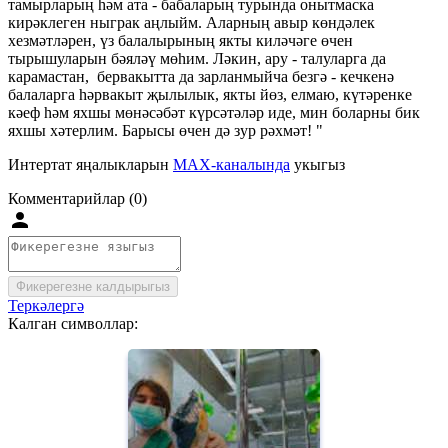
тамырларың һәм ата - бабаларың турында онытмаска
кирәклеген ныграк аңлыйм. Аларның авыр көндәлек
хезмәтләрен, үз балалырының якты киләчәге өчен
тырышуларын бәяләү мөһим. Ләкин, ару - талуларга да
карамастан, бервакытта да зарланмыйча безгә - кечкенә
балаларга һәрвакыт җылылык, якты йөз, елмаю, күтәренке
кәеф һәм яхшы мөнәсәбәт күрсәтәләр иде, мин боларны бик
яхшы хәтерлим. Барысы өчен дә зур рәхмәт! "
Интертат яңалыкларын
MAX-каналында
укыгыз
Комментарийлар (0)
Фикерегезне калдырыгыз
Теркәлергә
Калган символлар: