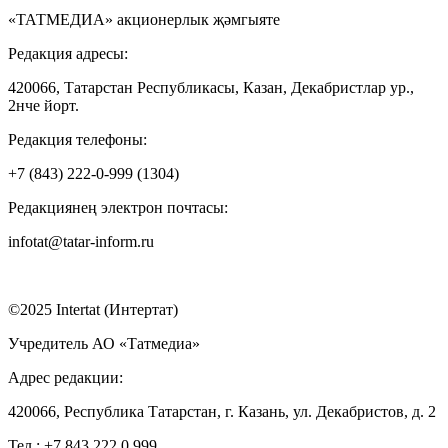
«ТАТМЕДИА» акционерлык җәмгыяте
Редакция адресы:
420066, Татарстан Республикасы, Казан, Декабристлар ур.,
2нче йорт.
Редакция телефоны:
+7 (843) 222-0-999 (1304)
Редакциянең электрон почтасы:
infotat@tatar-inform.ru
©2025 Intertat (Интертат)
Учредитель АО «Татмедиа»
Адрес редакции:
420066, Республика Татарстан, г. Казань, ул. Декабристов, д. 2
Тел.: +7 843 222 0 999