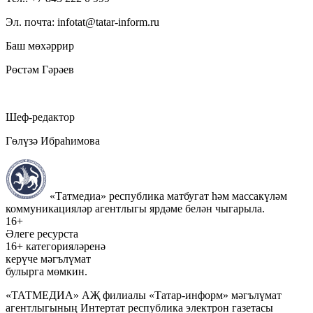
Эл. почта: infotat@tatar-inform.ru
Баш мөхәррир
Рөстәм Гәрәев
Шеф-редактор
Гөлүзә Ибраһимова
«Татмедиа» республика матбугат һәм массакүләм
коммуникацияләр агентлыгы ярдәме белән чыгарыла.
16+
Әлеге ресурста
16+ категорияләренә
керүче мәгълүмат
булырга мөмкин.
«ТАТМЕДИА» АҖ филиалы «Татар-информ» мәгълүмат
агентлыгының Интертат республика электрон газетасы