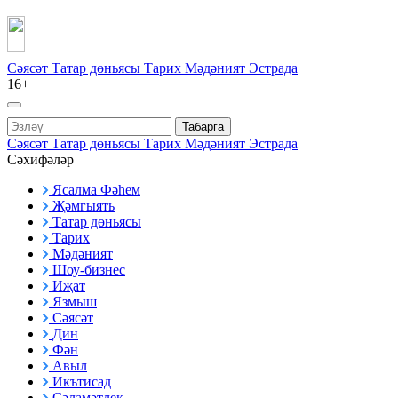
Сәясәт
Татар дөньясы
Тарих
Мәдәният
Эстрада
16+
Табарга
Сәясәт
Татар дөньясы
Тарих
Мәдәният
Эстрада
Сәхифәләр
Ясалма Фәһем
Җәмгыять
Татар дөньясы
Тарих
Мәдәният
Шоу-бизнес
Иҗат
Язмыш
Сәясәт
Дин
Фән
Авыл
Икътисад
Сәламәтлек