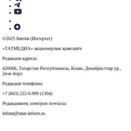
©2025 Intertat (Интертат)
«ТАТМЕДИА» акционерлык җәмгыяте
Редакция адресы:
420066, Татарстан Республикасы, Казан, Декабристлар ур.,
2нче йорт.
Редакция телефоны:
+7 (843) 222-0-999 (1304)
Редакциянең электрон почтасы:
infotat@tatar-inform.ru