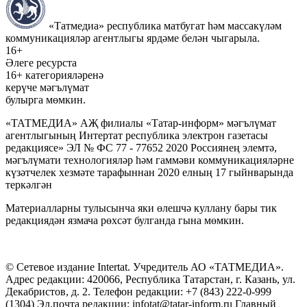
«Татмедиа» республика матбугат һәм массакүләм
коммуникацияләр агентлыгы ярдәме белән чыгарыла.
16+
Әлеге ресурста
16+ категорияләренә
керүче мәгълүмат
булырга мөмкин.
«ТАТМЕДИА» АҖ филиалы «Татар-информ» мәгълүмат
агентлыгының Интертат республика электрон газетасы
редакциясе» ЭЛ № ФС 77 - 77652 2020 Россиянең элемтә,
мәгълүмати технологияләр һәм гаммәви коммуникацияләрне
күзәтчелек хезмәте тарафыннан 2020 елның 17 гыйнварында
теркәлгән
Материалларны тулысынча яки өлешчә куллану бары тик
редакциядән язмача рөхсәт булганда гына мөмкин.
© Сетевое издание Intertat. Учредитель АО «ТАТМЕДИА».
Адрес редакции: 420066, Республика Татарстан, г. Казань, ул.
Декабристов, д. 2. Телефон редакции: +7 (843) 222-0-999
(1304) Эл.почта редакции: infotat@tatar-inform.ru Главный