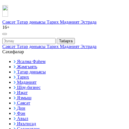
Сәясәт
Татар дөньясы
Тарих
Мәдәният
Эстрада
16+
Табарга
Сәясәт
Татар дөньясы
Тарих
Мәдәният
Эстрада
Сәхифәләр
Ясалма Фәһем
Җәмгыять
Татар дөньясы
Тарих
Мәдәният
Шоу-бизнес
Иҗат
Язмыш
Сәясәт
Дин
Фән
Авыл
Икътисад
Сәламәтлек