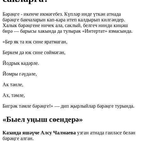
Бәрәңге - икенче икмәгебез. Күпләр инде үткән атнада
бәрәңге бакчаларын кап-кара итеп калдырып килгәндер.
Халык бәрәңгене ничек ала, саклый, белгеч нинди киңәш
бирә — барысы хакында да тулырак «Интертат» язмасында.
«Бер як та юк сине яратмаган,
Беркем дә юк сине сөймәгән,
Йодрык кадәрле.
Йомры гәүдәле,
Ак тәнле,
Ах, тәмле,
Бигрәк тәмле бәрәңге!» — дип җырлыйлар бәрәңге турында.
«Быел уңыш сөендерә»
Казанда яшәүче Алсу Чалмаева
узган атнада гаиләсе белән
бәрәңге алган.