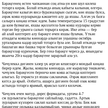
Бәрәңгенең өстен чапканнан соң атна-ун көн шул килеш
тотарга кирәк. Болай иткәндә аның кабыгы калыная, өлгерә.
Бәрәңгене казыгач яисә буразналарын сызгач, көн яхшы булса,
әзрәк кояш нурларында кәкшетеп алу да яхшы. Алгач ук базга
салырга киңәш итмәс идем. Һава температурасы 15 градустан
да ким булмаган, яхшы җилләтелә һәм кояш нурлары керми
торган бер урынга салып торырга кирәк. Ике атна — бер
ай алай киптереп алу бәрәңге өчен яхшы булачак. Үткән
атнадагы кояшлы көннәрдә алынган уңышны октябрь
урталарына кадәр шулай тотарга була әле. Болай иткәндә чери
башлаган яки башка төрле бозылган урыннары булган
бәрәңгеләр күренәчәк. Бер генә бәрәңге чересә дә, янындагы
якынча 20гә кадәр бәрәңгене зарарлый ала ул.
Чәчүлеккә дигәнен хәзер үк аерган кешеләргә мондый киңәш
бирер идем. Җылы, кояшлы көннәрдә, әле кыраулар төшкәнче,
чәчүлек бәрәңгесен берничә көн кояш астында киптереп
алыгыз. Бу очракта ул яхшы сакланачак. Әзрәк яшелләнеп
китсә дә ярый. Әлбәттә, ашарга дигәнен болай озак кояш
астында тотарга ярамый, яраксыз хәлгә киләчәк.
Чәчүлек өчен матур, дөрес формадагы, уртача 4-7
см зурлыктагы бәрәңгене сайлыйлар, гадәттә. Артык
зурларын күзләрен саклап калып киссәң дә була. Бик вак
бәрәңгене орлыкка калдырмыйлар, чөнки андые ниндидер