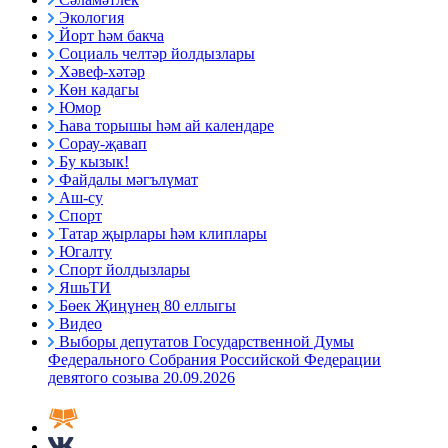
Экология
Йорт һәм бакча
Социаль челтәр йолдызлары
Хәвеф-хәтәр
Көн кадагы
Юмор
Һава торышы һәм ай календаре
Сорау-җавап
Бу кызык!
Файдалы мәгълүмат
Аш-су
Спорт
Татар җырлары һәм клиплары
Югалту
Спорт йолдызлары
ЯшьТИ
Бөек Җиңүнең 80 еллыгы
Видео
Выборы депутатов Государственной Думы
Федерального Собрания Российской Федерации
девятого созыва 20.09.2026