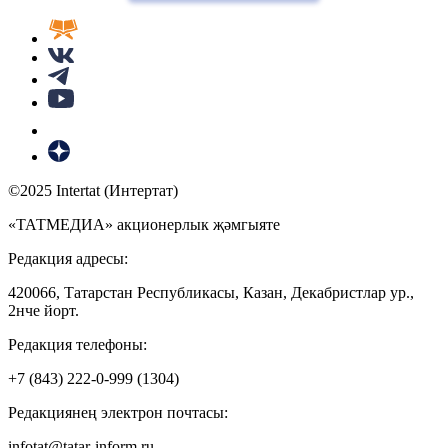
©2025 Intertat (Интертат)
«ТАТМЕДИА» акционерлык җәмгыяте
Редакция адресы:
420066, Татарстан Республикасы, Казан, Декабристлар ур.,
2нче йорт.
Редакция телефоны:
+7 (843) 222-0-999 (1304)
Редакциянең электрон почтасы:
infotat@tatar-inform.ru