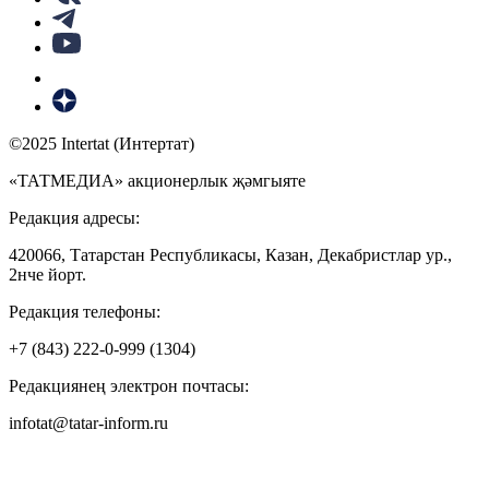
©2025 Intertat (Интертат)
«ТАТМЕДИА» акционерлык җәмгыяте
Редакция адресы:
420066, Татарстан Республикасы, Казан, Декабристлар ур.,
2нче йорт.
Редакция телефоны:
+7 (843) 222-0-999 (1304)
Редакциянең электрон почтасы:
infotat@tatar-inform.ru