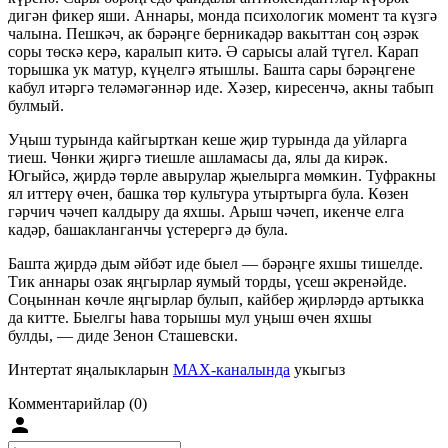
дигән фикер яши. Аннары, монда психологик момент та күзгә
чалына. Пешкәч, ак бәрәңге берникадәр вакыттан соң әзрәк
соры төскә керә, каралып китә. Ә сарысы алай түгел. Карап
торышка ук матур, күңелгә ятышлы. Башта сары бәрәңгене
кабул итәргә теләмәгәннәр иде. Хәзер, киресенчә, акны табып
булмый.
Уңыш турында кайгырткан кеше җир турында да уйларга
тиеш. Чөнки җиргә тиешле ашламасы да, ялы да кирәк.
Югыйсә, җирдә төрле авырулар җыелырга мөмкин. Туфракны
ял иттерү өчен, башка төр культура утыртырга була. Көзен
гәрчич чәчеп калдыру да яхшы. Арыш чәчеп, икенче елга
кадәр, башакланганчы үстерергә дә була.
Башта җирдә дым әйбәт иде быел — бәрәңге яхшы тишелде.
Тик аннары озак яңгырлар яумый торды, үсеш әкренәйде.
Соңыннан көчле яңгырлар булып, кайбер җирләрдә артыкка
да китте. Быелгы һава торышы мул уңыш өчен яхшы
булды, — диде Зенон Сташевски.
Интертат яңалыкларын
MAX-каналында
укыгыз
Комментарийлар (0)