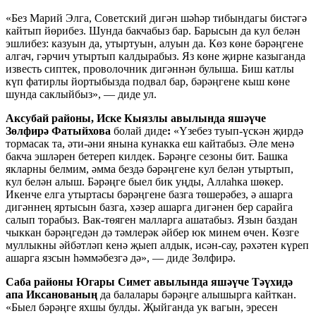
«Без Марий Элга, Советский дигән шәһәр тибындагы бистәгә
кайтып йөрибез. Шунда бакчабыз бар. Барысын да кул белән
эшлибез: казуын да, утыртуын, алуын да. Көз көне бәрәңгене
алгач, гәрчич утыртып калдырабыз. Яз көне җирне казыганда
известь сиптек, проволочник дигәннән булыша. Биш катлы
күп фатирлы йортыбызда подвал бар, бәрәңгене кыш көне
шунда саклыйбыз», — диде ул.
Аксубай районы, Иске Кыязлы авылында яшәүче
Зөлфирә Фатыйхова
болай
диде
:
«Үзебез туып-үскән җирдә
тормасак та, әти-әни янына кунакка еш кайтабыз. Әле менә
бакча эшләрен бетереп килдек. Бәрәңге сезоны бит. Башка
якларны белмим, әмма бездә бәрәңгене кул белән утыртып,
кул белән алыш. Бәрәңге быел бик уңды, Аллаһка шөкер.
Икенче елга утыртасы бәрәңгене базга төшерәбез, ә ашарга
дигәннең яртысын базга, хәзер ашарга дигәнен бер сарайга
салып торабыз. Вак-төяген малларга ашатабыз. Язын баздан
чыккан бәрәңгедән дә тәмлерәк әйбер юк минем өчен. Көзге
муллыкны әйбәтләп кенә җыеп алдык, исән-сау, рәхәтен күреп
ашарга язсын һәммәбезгә дә», — диде Зөлфирә.
Саба районы Югары Симет авылында яшәүче Тәүхидә
апа Иксанованың
да балалары бәрәңге алышырга кайткан.
«Быел бәрәңге яхшы булды. Җыйганда ук вагын, эресен