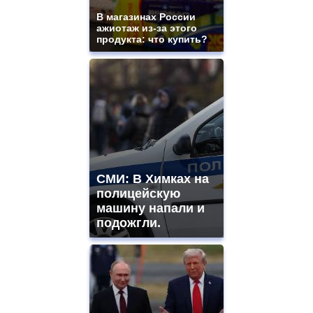
В магазинах России
ажиотаж из-за этого
продукта: что купить?
СМИ: В Химках на
полицейскую
машину напали и
подожгли.