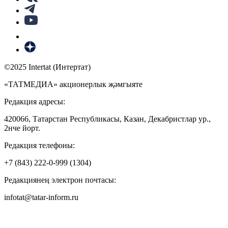
©2025 Intertat (Интертат)
«ТАТМЕДИА» акционерлык җәмгыяте
Редакция адресы:
420066, Татарстан Республикасы, Казан, Декабристлар ур.,
2нче йорт.
Редакция телефоны:
+7 (843) 222-0-999 (1304)
Редакциянең электрон почтасы:
infotat@tatar-inform.ru