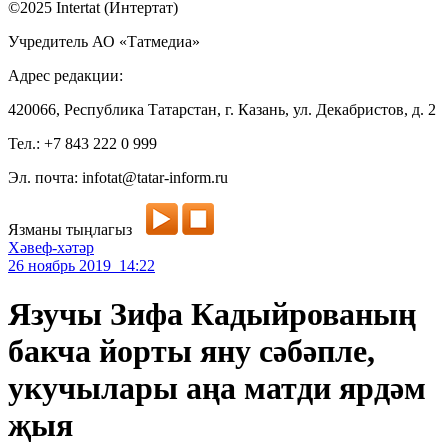
©2025 Intertat (Интертат)
Учредитель АО «Татмедиа»
Адрес редакции:
420066, Республика Татарстан, г. Казань, ул. Декабристов, д. 2
Тел.: +7 843 222 0 999
Эл. почта: infotat@tatar-inform.ru
Язманы тыңлагыз
Хәвеф-хәтәр
26 ноябрь 2019 14:22
Язучы Зифа Кадыйрованың
бакча йорты яну сәбәпле,
укучылары аңа матди ярдәм
җыя