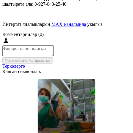
шалтырата ала: 8-927-043-25-40.
Интертат яңалыкларын
MAX-каналында
укыгыз
Комментарийлар (0)
Фикерегезне калдырыгыз
Теркәлергә
Калган символлар: