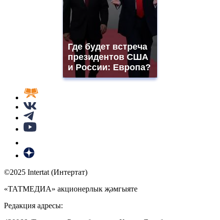
Где будет встреча
президентов США
и России: Европа?
©2025 Intertat (Интертат)
«ТАТМЕДИА» акционерлык җәмгыяте
Редакция адресы: