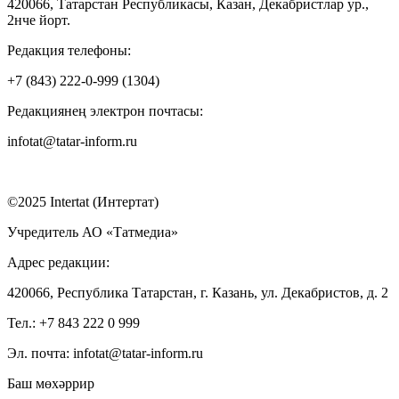
420066, Татарстан Республикасы, Казан, Декабристлар ур.,
2нче йорт.
Редакция телефоны:
+7 (843) 222-0-999 (1304)
Редакциянең электрон почтасы:
infotat@tatar-inform.ru
©2025 Intertat (Интертат)
Учредитель АО «Татмедиа»
Адрес редакции:
420066, Республика Татарстан, г. Казань, ул. Декабристов, д. 2
Тел.: +7 843 222 0 999
Эл. почта: infotat@tatar-inform.ru
Баш мөхәррир