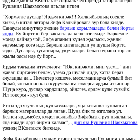
ярдәм җыюны ВКонтакте социаль челтәрендә татар блогеры
Рушания Шаяхмәтова игълан иткән.
"Хөрмәтле дуслар! Ярдәм кирәк!!! Халкыбызның сөекле
кызы, 6 китап авторы Зифа Кадыйровага зур бәла килде.
Санаулы минутлар эчендә
барлык корылмалары белән йорты
янды
. Бу йорттан бер вакытта да кеше өзелмәде. Һәркемне
монда кайнар чәй, Зифа апаның күңел җылысы, җанлы
әңгәмәләр көтә иде. Барлык китапларын ул шушы йортта
язды. Дуслары, туганнары, укучылары белән очраша торган
җылы оясы иде бу йорт...
Ярдәм тәкъдим итүчеләргә: "Юк, кирәкми, мин үзем..." дип
җавап биргәнен беләм, үземә дә шулай диде, хәтта бераз
ачуланды да... Ничектер кешечә, мөселманнарча булмый бит
болай, янгыннан каза күрүчеләргә гомергә ярдәм иткәннәр.
Шуңа күрә, дуслар-кардәшләр, әйдәгез, ярдәм кулы сузыйк!
Ил төкерсә - күл була.
Янгында язучының кулъязмалары, яңа китапка тупланган
барлык материаллар да янган. Шуңа бик тә өзгәләнә ул.
Безнең ярдәмебез, күңел җылыбыз Зифабызга рух ныклыгы,
яңа иҗади дәрт бирми калмас", -
дип яза Рушания Шаяхмәтова
үзенең ВКонтакте битендә.
Зифа Кадыйровага ярдәм итәргә теләүчеләр Рушания ханымга