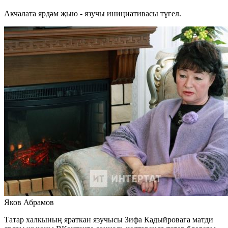
Акчалата ярдәм җыю - язучы инициативасы түгел.
Яков Абрамов
Татар халкының яраткан язучысы Зифа Кадыйровага матди