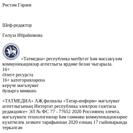
Рөстәм Гәрәев
Шеф-редактор
Гөлүзә Ибраһимова
«Татмедиа» республика матбугат һәм массакүләм
коммуникацияләр агентлыгы ярдәме белән чыгарыла.
16+
Әлеге ресурста
16+ категорияләренә
керүче мәгълүмат
булырга мөмкин.
«ТАТМЕДИА» АҖ филиалы «Татар-информ» мәгълүмат
агентлыгының Интертат республика электрон газетасы
редакциясе» ЭЛ № ФС 77 - 77652 2020 Россиянең элемтә,
мәгълүмати технологияләр һәм гаммәви коммуникацияләрне
күзәтчелек хезмәте тарафыннан 2020 елның 17 гыйнварында
теркәлгән