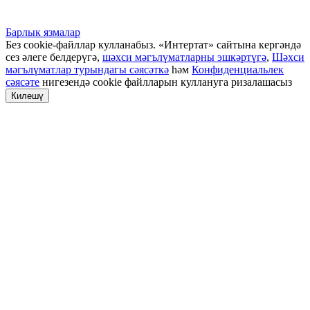
Барлык язмалар
Без cookie-файллар кулланабыз. «Интертат» сайтына кергәндә
сез әлеге белдерүгә,
шәхси мәгълүматларны эшкәртүгә
,
Шәхси
мәгълүматлар турындагы сәясәткә
һәм
Конфиденциальлек
сәясәте
нигезендә cookie файлларын куллануга ризалашасыз
Килешү