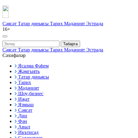
Сәясәт
Татар дөньясы
Тарих
Мәдәният
Эстрада
16+
Табарга
Сәясәт
Татар дөньясы
Тарих
Мәдәният
Эстрада
Сәхифәләр
Ясалма Фәһем
Җәмгыять
Татар дөньясы
Тарих
Мәдәният
Шоу-бизнес
Иҗат
Язмыш
Сәясәт
Дин
Фән
Авыл
Икътисад
Сәламәтлек