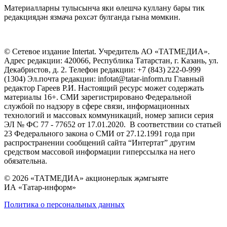
Материалларны тулысынча яки өлешчә куллану бары тик
редакциядән язмача рөхсәт булганда гына мөмкин.
© Сетевое издание Intertat. Учредитель АО «ТАТМЕДИА».
Адрес редакции: 420066, Республика Татарстан, г. Казань, ул.
Декабристов, д. 2. Телефон редакции: +7 (843) 222-0-999
(1304) Эл.почта редакции: infotat@tatar-inform.ru Главный
редактор Гареев Р.И. Настоящий ресурс может содержать
материалы 16+. СМИ зарегистрировано Федеральной
службой по надзору в сфере связи, информационных
технологий и массовых коммуникаций, номер записи серия
ЭЛ № ФС 77 - 77652 от 17.01.2020. В соответствии со статьей
23 Федерального закона о СМИ от 27.12.1991 года при
распространении сообщений сайта “Интертат” другим
средством массовой информации гиперссылка на него
обязательна.
© 2026 «ТАТМЕДИА» акционерлык җәмгыяте
ИА «Татар-информ»
Политика о персональных данных