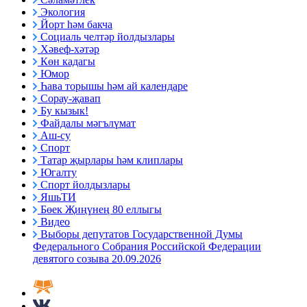
Экология
Йорт һәм бакча
Социаль челтәр йолдызлары
Хәвеф-хәтәр
Көн кадагы
Юмор
Һава торышы һәм ай календаре
Сорау-җавап
Бу кызык!
Файдалы мәгълүмат
Аш-су
Спорт
Татар җырлары һәм клиплары
Югалту
Спорт йолдызлары
ЯшьТИ
Бөек Җиңүнең 80 еллыгы
Видео
Выборы депутатов Государственной Думы
Федерального Собрания Российской Федерации
девятого созыва 20.09.2026